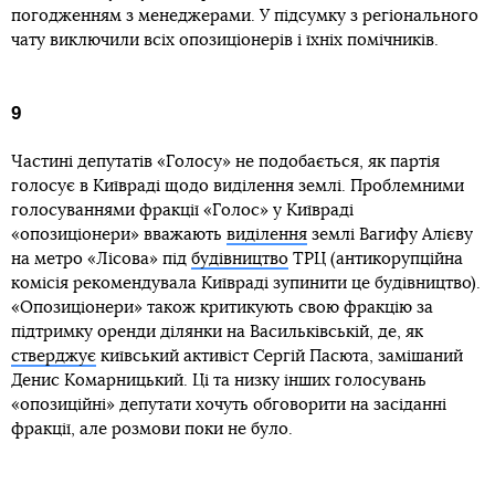
погодженням з менеджерами. У підсумку з регіонального
чату виключили всіх опозиціонерів і їхніх помічників.
9
Частині депутатів «Голосу» не подобається, як партія
голосує в Київраді щодо виділення землі. Проблемними
голосуваннями фракції «Голос» у Київраді
«опозиціонери» вважають
виділення
землі Вагифу Алієву
на метро «Лісова» під
будівництво
ТРЦ (антикорупційна
комісія рекомендувала Київраді зупинити це будівництво).
«Опозиціонери» також критикують свою фракцію за
підтримку оренди ділянки на Васильківській, де, як
стверджує
київський активіст Сергій Пасюта, замішаний
Денис Комарницький. Ці та низку інших голосувань
«опозиційні» депутати хочуть обговорити на засіданні
фракції, але розмови поки не було.