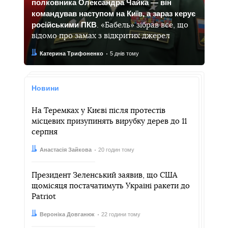
полковника Олександра Чайка — він
командував наступом на Київ, а зараз керує
російськими ПКВ
. «Бабель» зібрав все, що
відомо про замах з відкритих джерел
Автор:
Дата:
Катерина Трифоненко
5 днів тому
Новини
На Теремках у Києві після протестів
місцевих призупинять вирубку дерев до 11
серпня
Автор:
Дата:
Анастасія Зайкова
20 годин тому
Президент Зеленський заявив, що США
щомісяця постачатимуть Україні ракети до
Patriot
Автор:
Дата:
Вероніка Довганюк
22 години тому