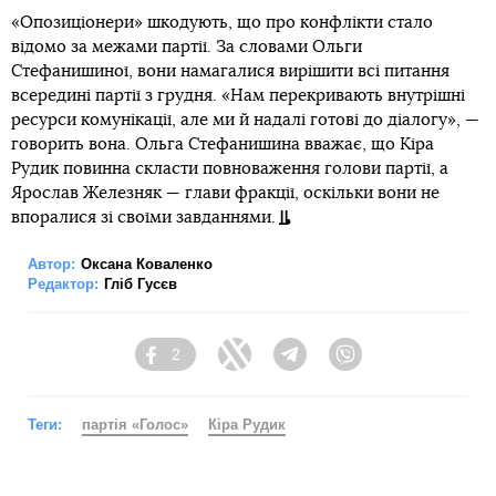
«Опозиціонери» шкодують, що про конфлікти стало
відомо за межами партії. За словами Ольги
Стефанишиної, вони намагалися вирішити всі питання
всередині партії з грудня. «Нам перекривають внутрішні
ресурси комунікації, але ми й надалі готові до діалогу», —
говорить вона. Ольга Стефанишина вважає, що Кіра
Рудик повинна скласти повноваження голови партії, а
Ярослав Железняк — глави фракції, оскільки вони не
впоралися зі своїми завданнями.
Автор:
Оксана Коваленко
Редактор:
Гліб Гусєв
2
Facebook
Twitter
Telegram
Viber
Теги:
партія «Голос»
Кіра Рудик