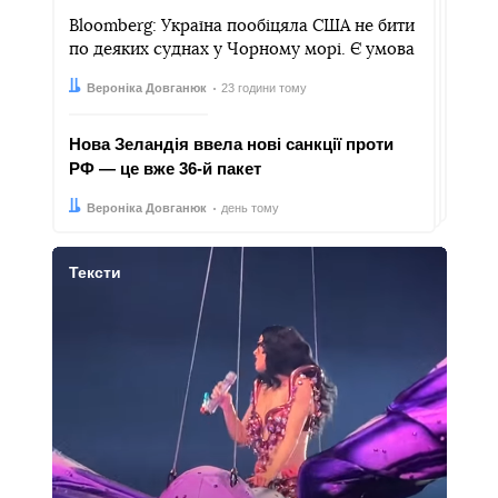
Bloomberg: Україна пообіцяла США не бити
по деяких суднах у Чорному морі. Є умова
Автор:
Дата:
Вероніка Довганюк
23 години тому
Нова Зеландія ввела нові санкції проти
РФ — це вже 36-й пакет
Автор:
Дата:
Вероніка Довганюк
день тому
Тексти