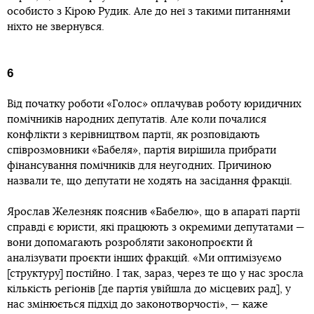
особисто з Кірою Рудик. Але до неї з такими питаннями
ніхто не звернувся.
6
Від початку роботи «Голос» оплачував роботу юридичних
помічників народних депутатів. Але коли почалися
конфлікти з керівництвом партії, як розповідають
співрозмовники «Бабеля», партія вирішила прибрати
фінансування помічників для неугодних. Причиною
назвали те, що депутати не ходять на засідання фракції.
Ярослав Железняк пояснив «Бабелю», що в апараті партії
справді є юристи, які працюють з окремими депутатами —
вони допомагають розробляти законопроєкти й
аналізувати проєкти інших фракцій. «Ми оптимізуємо
[структуру] постійно. І так, зараз, через те що у нас зросла
кількість регіонів [де партія увійшла до місцевих рад], у
нас змінюється підхід до законотворчості», — каже