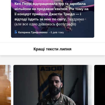
Кеті Перрі відпрацювала тур та заробила
мільйони на продажах квитків. Рік тому на
її концерт прийшов Джастін Трюдо — і
відтоді їздить за нею по світу
. Заздримо
(але все одно дивимось фотографії)
Автор:
Дата:
Катерина Трифоненко
6 днів тому
Кращі тексти липня