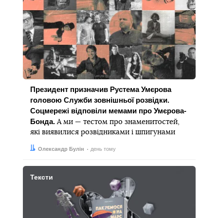
Президент призначив Рустема Умєрова
головою Служби зовнішньої розвідки.
Соцмережі відповіли мемами про Умєрова-
Бонда.
А ми — тестом про знаменитостей,
які виявилися розвідниками і шпигунами
Автор:
Дата:
Олександр Булін
день тому
Тексти