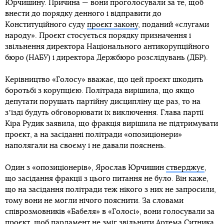
Юрчишину. Причина — вони проголосували за те, щоб
внести до порядку денного і відправити до
Конституційного суду
проєкт закону
, поданий «слугами
народу». Проєкт стосується порядку призначення і
звільнення директора Національного антикорупційного
бюро (НАБУ) і директора Держбюро розслідувань (ДБР).
Керівництво «Голосу» вважає, що цей проєкт шкодить
боротьбі з корупцією. Політрада вирішила, що якщо
депутати порушать партійну дисципліну ще раз, то на
зʼїзді будуть обговорювати їх виключення. Глава партії
Кіра Рудик заявила, що фракція вирішила не підтримувати
проєкт, а на засіданні політради «опозиціонери»
наполягали на своєму і не давали пояснень.
Один з «опозиціонерів», Ярослав Юрчишин
стверджує
,
що засідання фракції з цього питання не було. Він каже,
що на засідання політради теж нікого з них не запросили,
тому вони не могли нічого пояснити. За словами
співрозмовників «Бабеля» в «Голосі», вони голосували за
проєкт, щоб парламент не зміг звільнити Артема Ситника