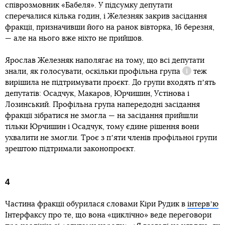
співрозмовник «Бабеля». У підсумку депутати
сперечалися кілька годин, і Железняк закрив засідання
фракції, призначивши його на ранок вівторка, 16 березня,
— але на нього вже ніхто не прийшов.
Ярослав Железняк наполягає на тому, що всі депутати
знали, як голосувати, оскільки
профільна група
теж
Довідка
вирішила не підтримувати проєкт. До групи входять пʼять
депутатів: Осадчук, Макаров, Юрчишин, Устінова і
Лозинський. Профільна група напередодні засідання
фракції зібратися не змогла — на засідання прийшли
тільки Юрчишин і Осадчук, тому єдине рішення вони
ухвалити не змогли. Троє з пʼяти членів профільної групи
зрештою підтримали законопроєкт.
4
Частина фракції обурилася словами Кіри Рудик в
інтервʼю
Інтерфаксу про те, що вона «циклічно» веде переговори