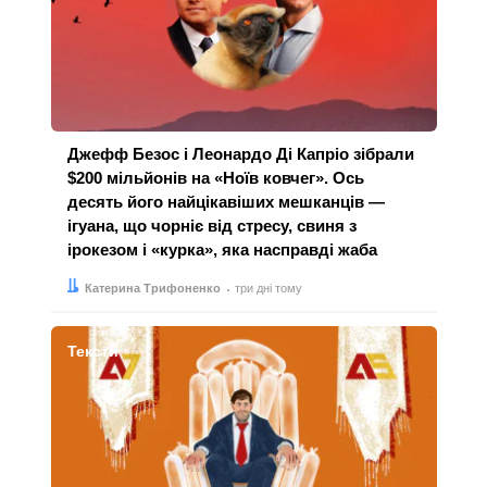
Джефф Безос і Леонардо Ді Капріо зібрали
$200 мільйонів на «Ноїв ковчег». Ось
десять його найцікавіших мешканців —
ігуана, що чорніє від стресу, свиня з
ірокезом і «курка», яка насправді жаба
Автор:
Дата:
Катерина Трифоненко
три дні тому
Тексти