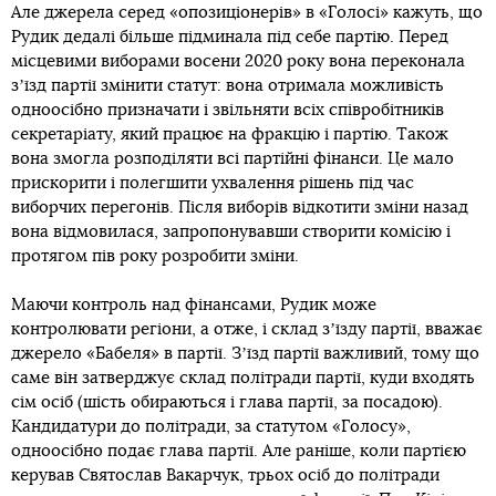
Але джерела серед «опозиціонерів» в «Голосі» кажуть, що
Рудик дедалі більше підминала під себе партію. Перед
місцевими виборами восени 2020 року вона переконала
зʼїзд партії змінити статут: вона отримала можливість
одноосібно призначати і звільняти всіх співробітників
секретаріату, який працює на фракцію і партію. Також
вона змогла розподіляти всі партійні фінанси. Це мало
прискорити і полегшити ухвалення рішень під час
виборчих перегонів. Після виборів відкотити зміни назад
вона відмовилася, запропонувавши створити комісію і
протягом пів року розробити зміни.
Маючи контроль над фінансами, Рудик може
контролювати регіони, а отже, і склад зʼїзду партії, вважає
джерело «Бабеля» в партії. Зʼїзд партії важливий, тому що
саме він затверджує склад політради партії, куди входять
сім осіб (шість обираються і глава партії, за посадою).
Кандидатури до політради, за статутом «Голосу»,
одноосібно подає глава партії. Але раніше, коли партією
керував Святослав Вакарчук, трьох осіб до політради