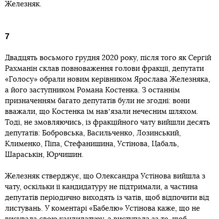
Железняк.
7
Двадцять восьмого грудня 2020 року, після того як Сергій
Рахманін склав повноваження голови фракції, депутати
«Голосу» обрали новим керівником Ярослава Железняка,
а його заступником Романа Костенка. З останнім
призначенням багато депутатів були не згодні: вони
вважали, що Костенка їм навʼязали нечесним шляхом.
Тоді, не змовляючись, із фракційного чату вийшли десять
депутатів: Бобровська, Васильченко, Лозинський,
Клименко, Піпа, Стефанишина, Устінова, Цабаль,
Шараськін, Юрчишин.
Железняк стверджує, що Олександра Устінова вийшла з
чату, оскільки її кандидатуру не підтримали, а частина
депутатів періодично виходять із чатів, щоб відпочити від
листувань. У коментарі «Бабелю» Устінова каже, що не