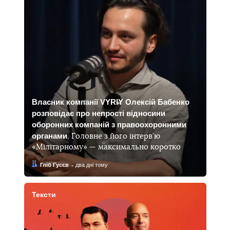
Власник компанії VYRIY Олексій Бабенко
розповідає про непрості відносини
оборонних компаній з правоохоронними
органами
. Головне з його інтерв’ю
«Мілітарному» — максимально коротко
Автор:
Дата:
Гліб Гусєв
два дні тому
Тексти