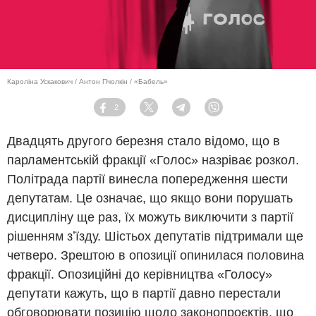
Кароліна Ускакович / Антон Пчолкін / «Бабель»
2
Facebook
Twitter
Telegram
Viber
Двадцять другого березня стало відомо, що в
парламентській фракції «Голос» назріває розкол.
Політрада партії винесла попередження шести
депутатам. Це означає, що якщо вони порушать
дисципліну ще раз, їх можуть виключити з партії
рішенням зʼїзду. Шістьох депутатів підтримали ще
четверо. Зрештою в опозиції опинилася половина
фракції. Опозиційні до керівництва «Голосу»
депутати кажуть, що в партії давно перестали
обговорювати позицію щодо законопроєктів, що