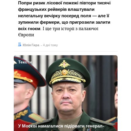
Попри ризик лісової пожежі півтори тисячі
французьких рейверів влаштували
нелегальну вечірку посеред поля — але її
зупинили фермери, що пригрозили залити
всіх гноєм
. І ще три історії з палаючої
Європи
Автор:
Дата:
Юлія Гира
4 дні тому
Тексти
У Москві намагалися підірвати генерал-