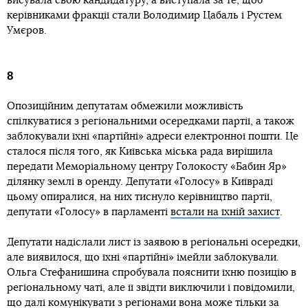
висувала свою кандидатуру, а виступала за те, щоб
керівниками фракції стали Володимир Цабаль і Рустем
Умєров.
8
Опозиційним депутатам обмежили можливість
спілкуватися з регіональними осередками партії, а також
заблокували їхні «партійні» адреси електронної пошти. Це
сталося після того, як Київська міська рада вирішила
передати Меморіальному центру Голокосту «Бабин Яр»
ділянку землі в оренду. Депутати «Голосу» в Київраді
цьому опиралися, на них тиснуло керівництво партії,
депутати «Голосу» в парламенті
встали на їхній захист
.
Депутати надіслали лист із заявою в регіональні осередки,
але виявилося, що їхні «партійні» імейли заблокували.
Ольга Стефанишина спробувала пояснити їхню позицію в
регіональному чаті, але її звідти виключили і повідомили,
що далі комунікувати з регіонами вона може тільки за