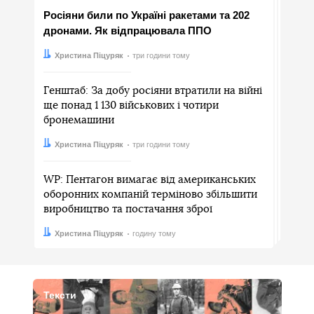
Росіяни били по Україні ракетами та 202
дронами. Як відпрацювала ППО
Автор:
Дата:
Христина Піцуряк
три години тому
Генштаб: За добу росіяни втратили на війні
ще понад 1 130 військових і чотири
бронемашини
Автор:
Дата:
Христина Піцуряк
три години тому
WP: Пентагон вимагає від американських
оборонних компаній терміново збільшити
виробництво та постачання зброї
Автор:
Дата:
Христина Піцуряк
годину тому
Тексти