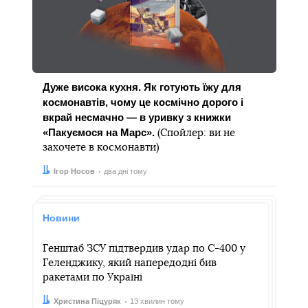
Дуже висока кухня. Як готують їжу для
космонавтів, чому це космічно дорого і
вкрай несмачно — в уривку з книжки
«Пакуємося на Марс».
(Спойлер: ви не
захочете в космонавти)
Автор:
Дата:
Ігор Носов
два дні тому
Новини
Генштаб ЗСУ підтвердив удар по С-400 у
Геленджику, який напередодні бив
ракетами по Україні
Автор:
Дата:
Христина Піцуряк
13 хвилин тому