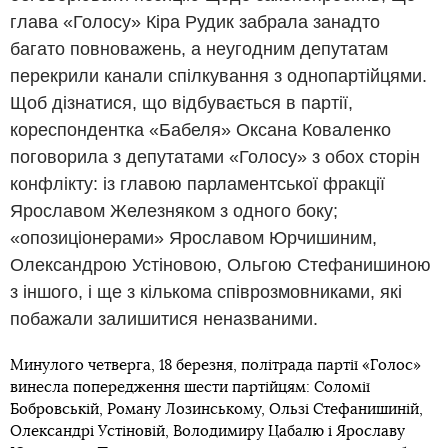
глава «Голосу» Кіра Рудик забрала занадто
багато повноважень, а неугодним депутатам
перекрили канали спілкування з однопартійцями.
Щоб дізнатися, що відбувається в партії,
кореспондентка «Бабеля» Оксана Коваленко
поговорила з депутатами «Голосу» з обох сторін
конфлікту: із главою парламентської фракції
Ярославом Железняком з одного боку;
«опозиціонерами» Ярославом Юрчишиним,
Олександрою Устіновою, Ольгою Стефанишиною
з іншого, і ще з кількома співрозмовниками, які
побажали залишитися неназваними.
Минулого четверга, 18 березня, політрада партії «Голос»
винесла попередження шести партійцям: Соломії
Бобровській, Роману Лозинському, Ользі Стефанишиній,
Олександрі Устіновій, Володимиру Цабалю і Ярославу