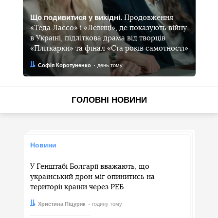
Що подивитися у вихідні.
Продовження
«Теда Лассо» і «Левиці», де показують війну
в Україні, підліткова драма від творців
«Пліткарки» та фінал «Ста років самотності»
Автор:
Дата:
Софія Коротуненко
день тому
ГОЛОВНІ НОВИНИ
Новини
У Генштабі Болгарії вважають, що
український дрон міг опинитись на
території країни через РЕБ
Автор:
Дата:
Христина Піцуряк
годину тому