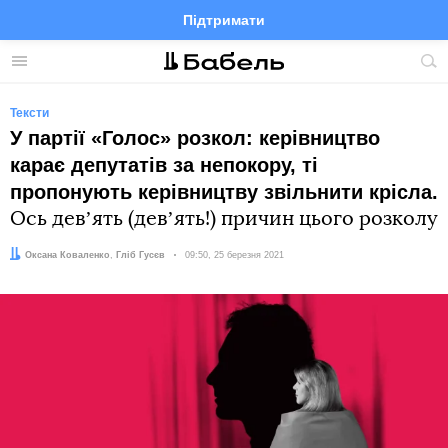
Підтримати
Facebook
Telegram
Twitter
Instagram
Меню
По
по
сай
Тексти
У партії «Голос» розкол: керівництво
карає депутатів за непокору, ті
пропонують керівництву звільнити крісла.
Ось девʼять (девʼять!) причин цього розколу
Автор:
Редактор:
Оксана Коваленко
Гліб Гусєв
Дата:
09:50, 25 березня 2021