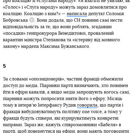
про коаліцію зі «слугами народу». «Я взагалі не уявляю, як
«Голос» і «Слуга народу» можуть зараз домовлятися про
коаліцію. Коаліцію з ким?» —
написала
депутат
Соломія
Бобровська
. Вона додала, що СН повинні самі нести
Довідка
відповідальність за те, що вони роблять, згадавши
«посадки» генпрокурора Венедіктової, провалений
карантин міністра Степанова та «істерику від мовного
закону» нардепа Максима Бужанського.
5
За словами «опозиціонерів», частині фракції обмежили
доступ до медіа. Піарники партії визначають, хто повинен
йти в ефіри каналів, а якщо медіа запрошують когось самі,
піарники можуть попросити зняти його з ефіру. Місяць
тому в інтервʼю Інтерфаксу Рудик
говорила
, що партія і
фракція вибудовуватимуть політику оnе voice, а тому у
фракції будуть спікери, які курируватимуть конкретні
напрями. Зараз же, кажуть співрозмовники «Бабеля» в
партії, щоб повернутися на ефіри, вони мають поговорити