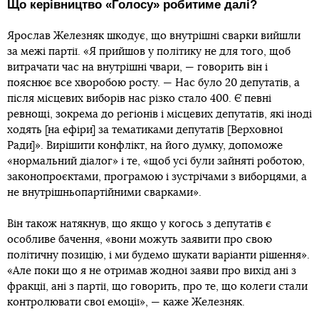
Що керівництво «Голосу» робитиме далі?
Ярослав Железняк шкодує, що внутрішні сварки вийшли
за межі партії. «Я прийшов у політику не для того, щоб
витрачати час на внутрішні чвари, — говорить він і
пояснює все хворобою росту. — Нас було 20 депутатів, а
після місцевих виборів нас різко стало 400. Є певні
ревнощі, зокрема до регіонів і місцевих депутатів, які іноді
ходять [на ефіри] за тематиками депутатів [Верховної
Ради]». Вирішити конфлікт, на його думку, допоможе
«нормальний діалог» і те, «щоб усі були зайняті роботою,
законопроєктами, програмою і зустрічами з виборцями, а
не внутрішньопартійними сварками».
Він також натякнув, що якщо у когось з депутатів є
особливе бачення, «вони можуть заявити про свою
політичну позицію, і ми будемо шукати варіанти рішення».
«Але поки що я не отримав жодної заяви про вихід ані з
фракції, ані з партії, що говорить, про те, що колеги стали
контролювати свої емоції», — каже Железняк.