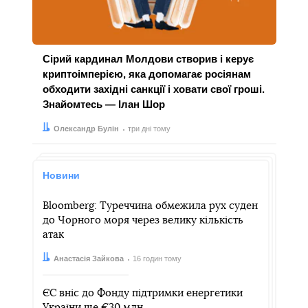
Сірий кардинал Молдови створив і керує
криптоімперією, яка допомагає росіянам
обходити західні санкції і ховати свої гроші.
Знайомтесь — Ілан Шор
Автор:
Дата:
Олександр Булін
три дні тому
Новини
Bloomberg: Туреччина обмежила рух суден
до Чорного моря через велику кількість
атак
Автор:
Дата:
Анастасія Зайкова
16 годин тому
ЄС вніс до Фонду підтримки енергетики
України ще €30 млн