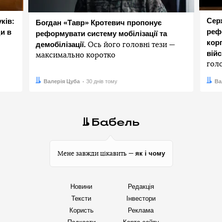
Сер
ків:
Богдан «Тавр» Кротевич пропонує
реф
и в
реформувати систему мобілізації та
корп
демобілізації.
Ось його головні тези —
вій
максимально коротко
гол
Автор:
Дата:
Валерія Цуба
30 днів тому
Авто
Дата:
Ва
як і чому
Мене завжди цікавить —
Новини
Редакція
Тексти
Інвестори
Користь
Реклама