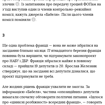
злочин
. Із запитанням про передачу грошей ФОПам на
Довідка
зʼїзді виступив один із членів контрольно-ревізійної
комісії, кажуть джерела «Бабеля». Після цього членів
комісії
поміняли
.
Довідка
3
Ще одна проблема фракції — вона не може зібратися на
засідання близько місяця. Пʼятнадцятого березня фракція
повинна була вирішити, чи підтримувати законопроєкт
про НАБУ і ДБР. Фракція зібралася майже в повному
складі — прийшли 19 депутатів із 20. Ярослав Железняк
стверджує, що на засіданні всі депутати дізналися, що
проєкт підтримувати не треба.
Але жодних рішень фракція ухвалити не змогла. За
інформацією «Бабеля», частина «опозиційних» депутатів
вимагали спочатку обговорити політичні питання. «Ішлося
про «ціннісні розбіжності» всередині фракції», — говорить