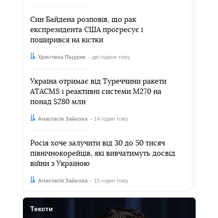
Син Байдена розповів, що рак
експрезидента CША прогресує і
поширився на кістки
Автор:
Дата:
Христина Піцуряк
дві години тому
Україна отримає від Туреччини ракети
ATACMS і реактивні системи M270 на
понад $280 млн
Автор:
Дата:
Анастасія Зайкова
14 годин тому
Росія хоче залучити від 30 до 50 тисяч
північнокорейців, які вивчатимуть досвід
війни з Україною
Автор:
Дата:
Анастасія Зайкова
15 годин тому
Тексти