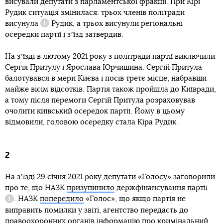
висували депутати з парламентської фракції. При Кірі
Рудик ситуація змінилася: трьох
членів політради
висунула
Рудик, а трьох висунули регіональні
Довідка
осередки партії і зʼїзд затвердив.
На зʼїзді в лютому 2021 року з політради партії виключили
Сергія Притулу і Ярослава Юрчишина. Сергій Притула
балотувався в мери Києва і посів третє місце, набравши
майже вісім відсотків. Партія також пройшла до Київради,
а тому після перемоги Сергій Притула розраховував
очолити київський осередок партії. Йому в цьому
відмовили, головою осередку стала Кіра Рудик.
2
На зʼїзді 29 січня 2021 року депутати «Голосу» заговорили
про те, що НАЗК
призупинило
держфінансування партії
. НАЗК
попередило
«Голос», що якщо партія не
Довідка
виправить помилки у звіті, агентство передасть до
правоохоронних органів інформацію про
кримінальний