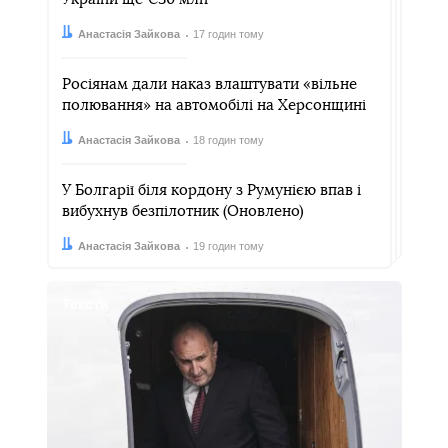
Автор:
Дата:
Анастасія Зайкова
17 годин тому
Росіянам дали наказ влаштувати «вільне
полювання» на автомобілі на Херсонщині
Автор:
Дата:
Анастасія Зайкова
18 годин тому
У Болгарії біля кордону з Румунією впав і
вибухнув безпілотник (Оновлено)
Автор:
Дата:
Анастасія Зайкова
19 годин тому
Тексти