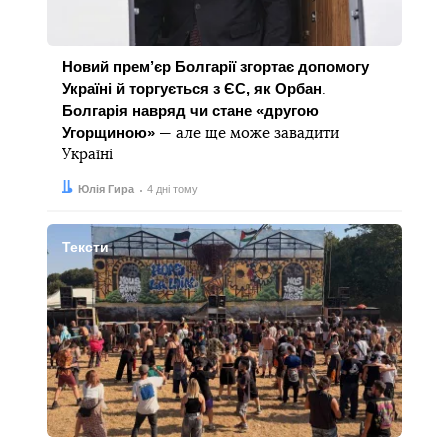
Новий прем’єр Болгарії згортає допомогу
Україні й торгується з ЄС, як Орбан
.
Болгарія навряд чи стане «другою
Угорщиною»
— але ще може завадити
Україні
Автор:
Дата:
Юлія Гира
4 дні тому
Тексти