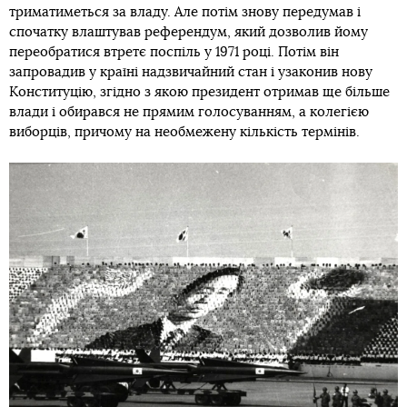
триматиметься за владу. Але потім знову передумав і
спочатку влаштував референдум, який дозволив йому
переобратися втретє поспіль у 1971 році. Потім він
запровадив у країні надзвичайний стан і узаконив нову
Конституцію, згідно з якою президент отримав ще більше
влади і обирався не прямим голосуванням, а колегією
виборців, причому на необмежену кількість термінів.