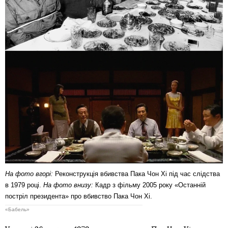
На фото вгорі:
Реконструкція вбивства Пака Чон Хі під час слідства
в 1979 році.
На фото внизу:
Кадр з фільму 2005 року «Останній
постріл президента» про вбивство Пака Чон Хі.
«Бабель»