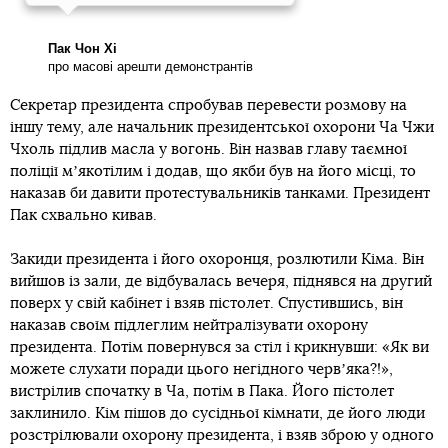
Пак Чон Хі
про масові арешти демонстрантів
Секретар президента спробував перевести розмову на
іншу тему, але начальник президентської охорони Ча Чжи
Чхоль підлив масла у вогонь. Він назвав главу таємної
поліції мʼякотілим і додав, що якби був на його місці, то
наказав би давити протестувальників танками. Президент
Пак схвально кивав.
Закиди президента і його охоронця, розлютили Кіма. Він
вийшов із зали, де відбувалась вечеря, піднявся на другий
поверх у свій кабінет і взяв пістолет. Спустившись, він
наказав своїм підлеглим нейтралізувати охорону
президента. Потім повернувся за стіл і крикнувши: «Як ви
можете слухати поради цього негідного червʼяка?!»,
вистрілив спочатку в Ча, потім в Пака. Його пістолет
заклинило. Кім пішов до сусідньої кімнати, де його люди
розстрілювали охорону президента, і взяв зброю у одного