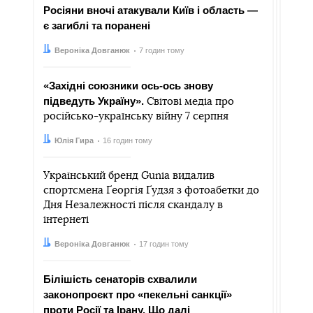
Росіяни вночі атакували Київ і область —
є загиблі та поранені
Автор:
Дата:
Вероніка Довганюк
7 годин тому
«Західні союзники ось-ось знову
підведуть Україну».
Світові медіа про
російсько-українську війну 7 серпня
Автор:
Дата:
Юлія Гира
16 годин тому
Український бренд Gunia видалив
спортсмена Ґеоргія Ґудзя з фотоабетки до
Дня Незалежності після скандалу в
інтернеті
Автор:
Дата:
Вероніка Довганюк
17 годин тому
Білішість сенаторів схвалили
законопроєкт про «пекельні санкції»
проти Росії та Ірану. Що далі