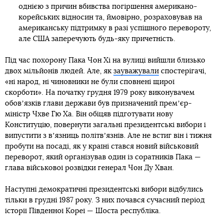
однією з причин вбивства погіршення американо-
корейських відносин та, ймовірно, розраховував на
американську підтримку в разі успішного перевороту,
але США заперечують будь-яку причетність.
Під час похорону Пака Чон Хі на вулиці вийшли близько
двох мільйонів людей. Але, як
зауважували
спостерігачі,
«ні народ, ні чиновники не були сповнені щирої
скорботи». На початку грудня 1979 року виконувачем
обовʼязків глави держави був призначений премʼєр-
міністр Чхве Гю Ха. Він обіцяв підготувати нову
Конституцію, повернути загальні президентські вибори і
випустити з вʼязниць політвʼязнів. Але не встиг він і тижня
пробути на посаді, як у країні стався новий військовий
переворот, який організував один із соратників Пака —
глава військової розвідки генерал Чон Ду Хван.
Наступні демократичні президентські вибори відбулись
тільки в грудні 1987 року. З них почався сучасний період
історії Південної Кореї — Шоста республіка.