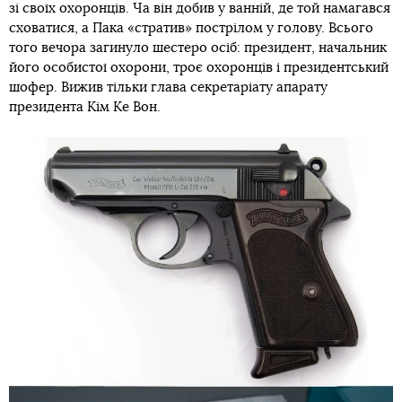
зі своїх охоронців. Ча він добив у ванній, де той намагався
сховатися, а Пака «стратив» пострілом у голову. Всього
того вечора загинуло шестеро осіб: президент, начальник
його особистої охорони, троє охоронців і президентський
шофер. Вижив тільки глава секретаріату апарату
президента Кім Ке Вон.