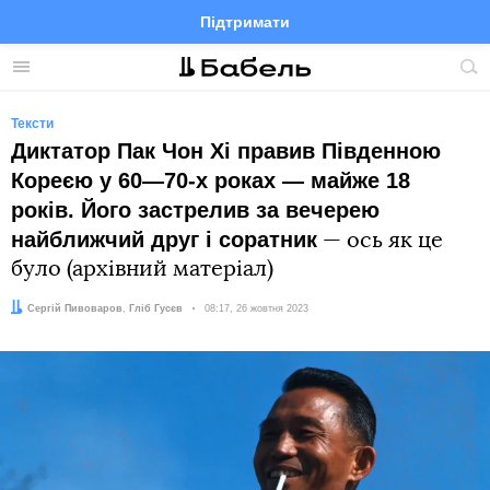
Підтримати
Facebook
Telegram
Twitter
Instagram
Меню
По
по
сай
Тексти
Диктатор Пак Чон Хі правив Південною
Кореєю у 60—70-х роках — майже 18
років. Його застрелив за вечерею
найближчий друг і соратник
— ось як це
було (архівний матеріал)
Автор:
Редактор:
Сергій Пивоваров
Гліб Гусєв
Дата:
08:17, 26 жовтня 2023