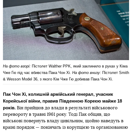
На фото вгорі:
Пістолет Walther PPK, який заклинило в руках у Кіма
Чже Гю під час вбивства Пака Чон Хі.
На фото внизу:
Пістолет Smith
& Wesson Model 36, з якого Кім Чже Гю добивав Пака Чон Хі.
Пак Чон Хі, колишній армійський генерал, учасник
Корейської війни, правив Південною Кореєю майже 18
років.
Він прийшов до влади в результаті військового
перевороту в травні 1961 року. Тоді Пак обіцяв, що
військові повернуть владу цивільним, щойно наведуть в
країні порядок — покінчать із корупцією та організованою