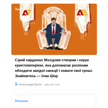
Тексти
Сірий кардинал Молдови створив і керує
криптоімперією, яка допомагає росіянам
обходити західні санкції і ховати свої гроші.
Знайомтесь — Ілан Шор
Автор:
Дата:
Олександр Булін
два дні тому
Новини