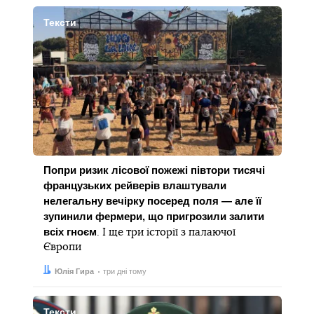
Тексти
Попри ризик лісової пожежі півтори тисячі
французьких рейверів влаштували
нелегальну вечірку посеред поля — але її
зупинили фермери, що пригрозили залити
всіх гноєм
. І ще три історії з палаючої
Європи
Автор:
Дата:
Юлія Гира
три дні тому
Тексти