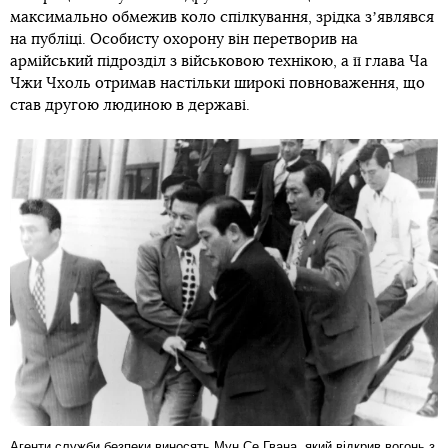
максимально обмежив коло спілкування, зрідка зʼявлявся
на публіці. Особисту охорону він перетворив на
армійський підрозділ з військовою технікою, а її глава Ча
Чжи Чхоль отримав настільки широкі повноваження, що
став другою людиною в державі.
Агенти служби безпеки виносять Мун Се Гвана, який відкрив вогонь з