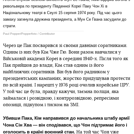
револьвера по президенту Південної Кореї Паку Чон Хі в
Національному театрі в Сеулі 15 серпня 1974 року. Під час цього
замаху загинула дружина президента, а Мун Се Гвана засудили до
страти.
Paul Popper/Popperfoto / Contributor
Через це Пак посварився зі своїми давніми соратниками.
Одним із них був Кім Чже Гю. Вони разом навчалися у
Військовій академії Кореї в середині 1940-х. Після того як
Пак прийшов до влади, Кім став одним із його
найближчих соратників. Він був його радником у
президентських кампаніях, жорстко придушував протести
по всій країні. І нарешті у 1976 році очолив корейське ЦРУ.
У той час це була, правду кажучи, таємна поліція, яка
займалася і розвідкою, і контррозвідкою, репресіями
опозиції, підкупом і тиском на ЗМІ.
Убивши Пака, Кім направився до начальника штабу армії
Чона Сін Хва — він сподівався, що Чон підтримає його і
оголосить в країні воєнний стан.
На той час Чон уже