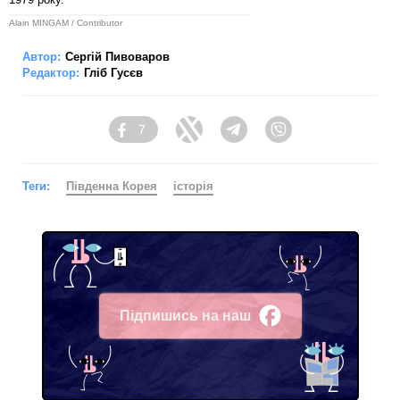
Alain MINGAM / Contributor
Автор:
Сергій Пивоваров
Редактор:
Гліб Гусєв
7
Facebook
Twitter
Telegram
Viber
Теги:
Південна Корея
історія
Підпишись на наш
Facebook