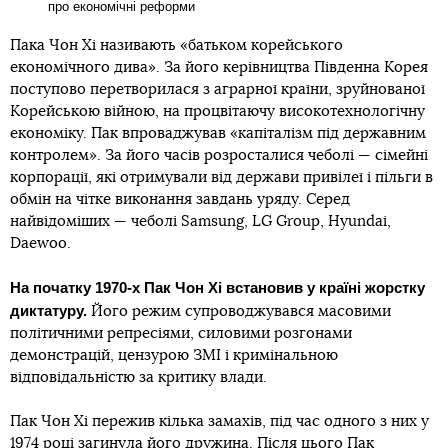
про економічні реформи
Пака Чон Хі називають «батьком корейського
економічного дива». За його керівництва Південна Корея
поступово перетворилася з аграрної країни, зруйнованої
Корейською війною, на процвітаючу високотехнологічну
економіку. Пак впроваджував «капіталізм під державним
контролем». За його часів розросталися чеболі — сімейні
корпорації, які отримували від держави привілеї і пільги в
обмін на чітке виконання завдань уряду. Серед
найвідоміших — чеболі Samsung, LG Group, Hyundai,
Daewoo.
На початку 1970-х Пак Чон Хі встановив у країні жорстку
диктатуру.
Його режим супроводжувався масовими
політичними репресіями, силовими розгонами
демонстрацій, цензурою ЗМІ і кримінальною
відповідальністю за критику влади.
Пак Чон Хі пережив кілька замахів, під час одного з них у
1974 році загинула його дружина. Після цього Пак