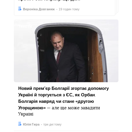
Автор:
Дата:
Вероніка Довганюк
19 годин тому
Тексти
Новий прем’єр Болгарії згортає допомогу
Україні й торгується з ЄС, як Орбан
.
Болгарія навряд чи стане «другою
Угорщиною»
— але ще може завадити
Україні
Автор:
Дата:
Юлія Гира
три дні тому