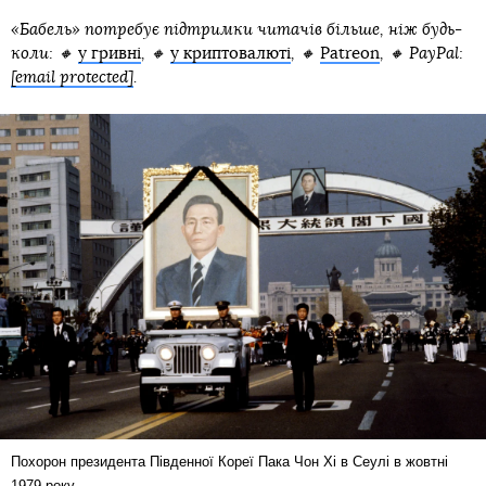
«Бабель» потребує підтримки читачів більше, ніж будь-
коли: 🔸
у гривні
, 🔸
у криптовалюті
, 🔸
Patreon
, 🔸 PayPal:
[email protected]
.
Похорон президента Південної Кореї Пака Чон Хі в Сеулі в жовтні
1979 року.