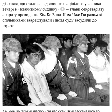
дізнався, що сталося, від єдиного зацілілого учасника
вечері в
«Блакитному будинку»
— глави секретаріату
Довідка
апарату президента Кім Ке Вона. Кіма Чже Гю разом зі
спільниками заарештували і після суду засудили до
страти.
Кім Чже Гю (другий ліворуч) під час суду, який засудив його до