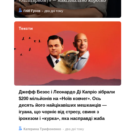
«Мілітарному» — максимально коротко
Автор:
Дата:
Гліб Гусєв
два дні тому
Тексти
Джефф Безос і Леонардо Ді Капріо зібрали
$200 мільйонів на «Ноїв ковчег». Ось
десять його найцікавіших мешканців —
ігуана, що чорніє від стресу, свиня з
ірокезом і «курка», яка насправді жаба
Автор:
Дата:
Катерина Трифоненко
два дні тому