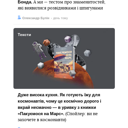
Бонда.
А ми — тестом про знаменитостей,
які виявилися розвідниками і шпигунами
Автор:
Дата:
Олександр Булін
день тому
Тексти
Дуже висока кухня. Як готують їжу для
космонавтів, чому це космічно дорого і
вкрай несмачно — в уривку з книжки
«Пакуємося на Марс».
(Спойлер: ви не
захочете в космонавти)