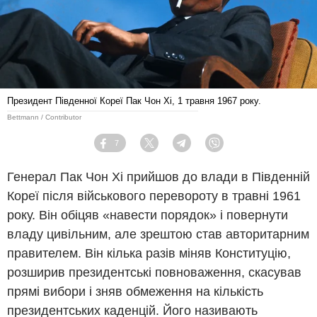
Президент Південної Кореї Пак Чон Хі, 1 травня 1967 року.
Bettmann / Contributor
7
Facebook
Twitter
Telegram
Viber
Генерал Пак Чон Хі прийшов до влади в Південній
Кореї після військового перевороту в травні 1961
року. Він обіцяв «навести порядок» і повернути
владу цивільним, але зрештою став авторитарним
правителем. Він кілька разів міняв Конституцію,
розширив президентські повноваження, скасував
прямі вибори і зняв обмеження на кількість
президентських каденцій. Його називають