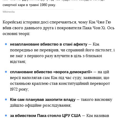
смертної кари в травні 1980 року.
Wikimedia
Корейські історики досі сперечаються, чому Кім Чже Гю
вбив свого давнього друга і покровителя Пака Чон Хі. Ось
основні теорії:
незаплановане вбивство в стані афекту
— Кім
попередньо не перевірив, чи справний його пістолет, і
не зміг з першого разу влучити в ціль з близької
відстані;
сплановане вбивство «ворога демократії»
— на цій
версії наполягав сам Кім під час суду, заявивши, що
останньою краплею став конституційний переворот
1972 року;
Кім сам планував захопити владу
— такого висновку
дійшло офіційне розслідування;
за вбивством Пака стояло ЦРУ США
— Кім називав