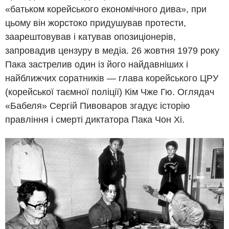
«батьком корейського економічного дива», при
цьому він жорстоко придушував протести,
заарештовував і катував опозиціонерів,
запровадив цензуру в медіа. 26 жовтня 1979 року
Пака застрелив один із його найдавніших і
найближчих соратників — глава корейського ЦРУ
(корейської таємної поліції) Кім Чже Гю. Оглядач
«Бабеля» Сергій Пивоваров згадує історію
правління і смерті диктатора Пака Чон Хі.