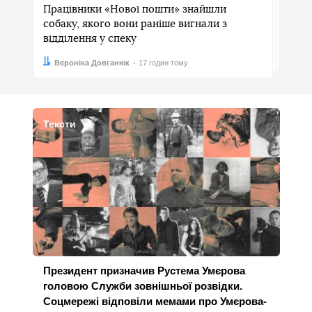
Працівники «Нової пошти» знайшли
собаку, якого вони раніше вигнали з
відділення у спеку
Автор:
Дата:
Вероніка Довганюк
17 годин тому
Тексти
Президент призначив Рустема Умєрова
головою Служби зовнішньої розвідки.
Соцмережі відповіли мемами про Умєрова-