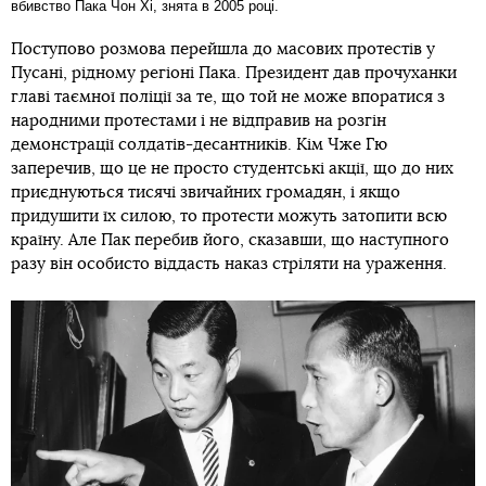
вбивство Пака Чон Хі, знята в 2005 році.
Поступово розмова перейшла до масових протестів у
Пусані, рідному регіоні Пака. Президент дав прочуханки
главі таємної поліції за те, що той не може впоратися з
народними протестами і не відправив на розгін
демонстрації солдатів-десантників. Кім Чже Гю
заперечив, що це не просто студентські акції, що до них
приєднуються тисячі звичайних громадян, і якщо
придушити їх силою, то протести можуть затопити всю
країну. Але Пак перебив його, сказавши, що наступного
разу він особисто віддасть наказ стріляти на ураження.