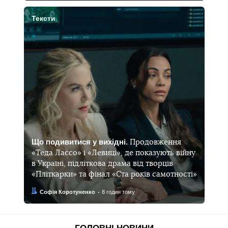
Тексти
Що подивитися у вихідні.
Продовження
«Теда Лассо» і «Левиці», де показують війну
в Україні, підліткова драма від творців
«Пліткарки» та фінал «Ста років самотності»
Автор:
Дата:
Софія Коротуненко
8 годин тому