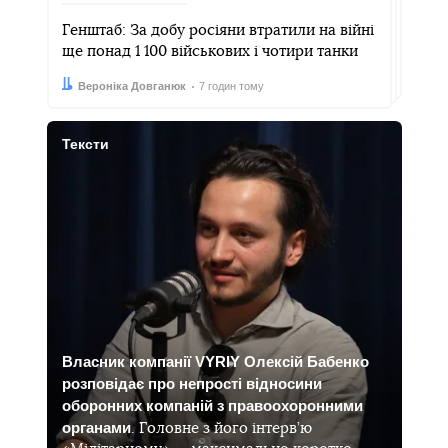
Генштаб: За добу росіяни втратили на війні
ще понад 1 100 військових і чотири танки
Автор:
Дата:
Вероніка Довганюк
7 годин тому
Тексти
Власник компанії VYRIY Олексій Бабенко
розповідає про непрості відносини
оборонних компаній з правоохоронними
органами
. Головне з його інтерв’ю