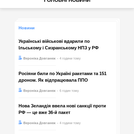
ГОЛОВНІ НОВИНИ
Новини
Українські військові вдарили по
Ільському і Сизранському НПЗ у РФ
Автор:
Дата:
Вероніка Довганюк
4 години тому
Росіяни били по Україні ракетами та 151
дроном. Як відпрацювала ППО
Автор:
Дата:
Вероніка Довганюк
6 годин тому
Нова Зеландія ввела нові санкції проти
РФ — це вже 36-й пакет
Автор:
Дата:
Вероніка Довганюк
4 години тому