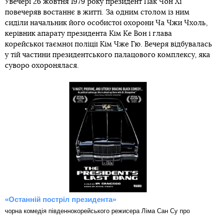
Увечері 26 жовтня 1979 року президент Пак Чон Хі
повечеряв востаннє в житті. За одним столом із ним
сиділи начальник його особистої охорони Ча Чжи Чхоль,
керівник апарату президента Кім Ке Вон і глава
корейської таємної поліції Кім Чже Гю. Вечеря відбувалась
у тій частини президентського палацового комплексу, яка
суворо охоронялася.
«Останній постріл президента»
чорна комедія південнокорейського режисера Ліма Сан Су про