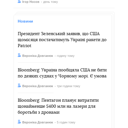
Автор:
Дата:
Ігор Носов
день тому
Новини
Президент Зеленський заявив, що США
щомісяця постачатимуть Україні ракети до
Patriot
Автор:
Дата:
Вероніка Довганюк
годину тому
Bloomberg: Україна пообіцяла США не бити
по деяких суднах у Чорному морі. Є умова
Автор:
Дата:
Вероніка Довганюк
три години тому
Bloomberg: Пентагон планує витратити
щонайменше $400 млн на лазери для
боротьби з дронами
Автор:
Дата:
Вероніка Довганюк
5 годин тому