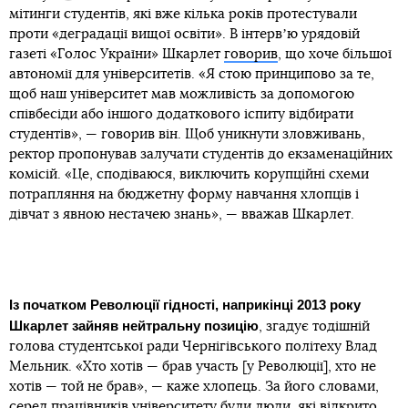
Довідка
мітинги студентів, які вже кілька років протестували
проти «деградації вищої освіти». В інтервʼю урядовій
газеті «Голос України» Шкарлет
говорив
, що хоче більшої
автономії для університетів. «Я стою принципово за те,
щоб наш університет мав можливість за допомогою
співбесіди або іншого додаткового іспиту відбирати
студентів», — говорив він. Щоб уникнути зловживань,
ректор пропонував залучати студентів до екзаменаційних
комісій. «Це, сподіваюся, виключить корупційні схеми
потрапляння на бюджетну форму навчання хлопців і
дівчат з явною нестачею знань», — вважав Шкарлет.
Із початком Революції гідності, наприкінці 2013 року
Шкарлет зайняв нейтральну позицію
, згадує тодішній
голова студентської ради Чернігівського політеху Влад
Мельник. «Хто хотів — брав участь [у Революції], хто не
хотів — той не брав», — каже хлопець. За його словами,
серед працівників університету були люди, які відкрито