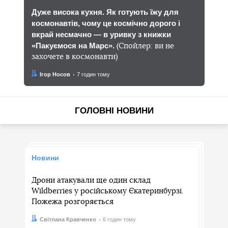
Дуже висока кухня. Як готують їжу для
космонавтів, чому це космічно дорого і
вкрай несмачно — в уривку з книжки
«Пакуємося на Марс».
(Спойлер: ви не
захочете в космонавти)
Автор:
Дата:
Ігор Носов
7 годин тому
ГОЛОВНІ НОВИНИ
Новини
Дрони атакували ще один склад
Wildberries у російському Єкатеринбурзі.
Пожежа розгоряється
Автор:
Дата:
Світлана Кравченко
6 годин тому