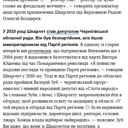
Довідка
схоже на феодальну вотчину» , — говорить організатор
акції проти призначення Шкарлета під Верховною Радою
Олексій Болдирєв.
У 2010 році Шкарлет
став депутатом
Чернігівської
обласної ради. Він був безпартійним, але йшов
мажоритарником від Партії регіонів
. В одному зі старих
інтерв’ю він
розповідав
, що підтримував Януковича ще з
2004 року й відмовився балотуватися від партії Віктора
Ющенка під час Помаранчевої революції. «Я повністю
поділяю погляди та принципи Партії регіонів», — говорив
Шкарлет у 2010-му. Тоді ж від Партії регіонів до обласної
ради пройшов Валерій Зуб — чернігівський хірург-
онколог і чинний народний депутат від «Слуги народу».
За словами Зуба, і йому, і Шкарлету запропонували йти в
облраду, щоб розвивати освіту та медицину в області. «У
той період
в облраді від Партії регіонів
були керівники
Довідка
відомих підприємств, директори шкіл, ректори, головні
лікарі. Кожна влада відбирає найкращих», — пояснює Зуб.
Він каже, що вони зі Шкарлетом не політики, а