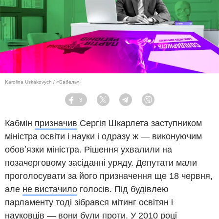
Karolina Uskakovych / «Бабель»
3
Facebook
Twitter
Telegram
Viber
Кабмін
призначив
Сергія Шкарлета заступником
міністра освіти і науки і одразу ж — виконуючим
обовʼязки міністра. Рішення ухвалили на
позачерговому засіданні уряду. Депутати мали
проголосувати за його призначення ще 18 червня,
але
не вистачило
голосів. Під будівлею
парламенту тоді зібрався мітинг освітян і
науковців ― вони були проти. У 2010 році