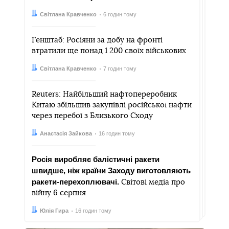
Автор:
Дата:
Світлана Кравченко
6 годин тому
Генштаб: Росіяни за добу на фронті
втратили ще понад 1 200 своїх військових
Автор:
Дата:
Світлана Кравченко
7 годин тому
Reuters: Найбільший нафтопереробник
Китаю збільшив закупівлі російської нафти
через перебої з Близького Сходу
Автор:
Дата:
Анастасія Зайкова
16 годин тому
Росія виробляє балістичні ракети
швидше, ніж країни Заходу виготовляють
ракети-перехоплювачі.
Світові медіа про
війну 6 серпня
Автор:
Дата:
Юлія Гира
16 годин тому