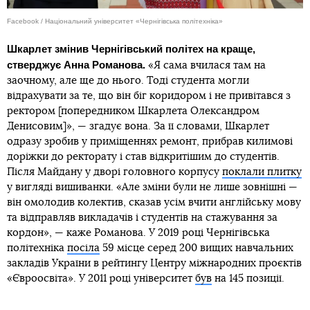
Facebook / Національний університет «Чернігівська політехніка»
Шкарлет змінив Чернігівський політех на краще,
стверджує Анна Романова.
«Я сама вчилася там на
заочному, але ще до нього. Тоді студента могли
відрахувати за те, що він біг коридором і не привітався з
ректором [попередником Шкарлета Олександром
Денисовим]», — згадує вона. За її словами, Шкарлет
одразу зробив у приміщеннях ремонт, прибрав килимові
доріжки до ректорату і став відкритішим до студентів.
Після Майдану у дворі головного корпусу
поклали плитку
у вигляді вишиванки. «Але зміни були не лише зовнішні —
він омолодив колектив, сказав усім вчити англійську мову
та відправляв викладачів і студентів на стажування за
кордон», — каже Романова. У 2019 році Чернігівська
політехніка
посіла
59 місце серед 200 вищих навчальних
закладів України в рейтингу Центру міжнародних проєктів
«Євроосвіта». У 2011 році університет
був
на 145 позиції.