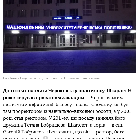
Facebook / Національний університет «Чернігівська політехніка»
До того як очолити Чернігівську політехніку, Шкарлет 9
років керував приватним закладом
— Чернігівським
інститутом інформації, бізнесу і права. Спочатку він був
там проректором із навчально-виховної роботи, а у 2001
році став ректором. У 2011-му цю посаду зайняла його
дружина Тетяна Бобришева-Шкарлет, а торік — її син
Євгеній Бобришев. «Бентежить, що він — ректор, його
покійна дружина
— ректор, син — ректор. Це дуже