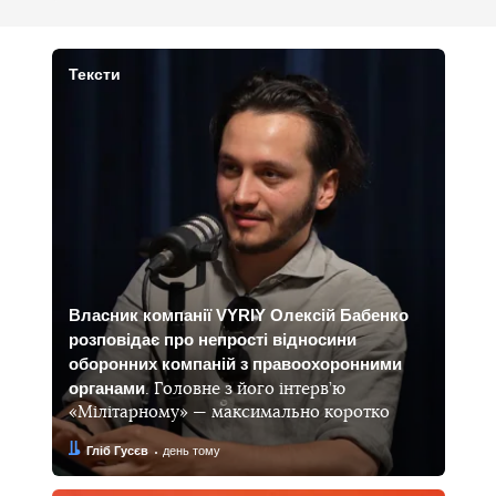
Тексти
Власник компанії VYRIY Олексій Бабенко
розповідає про непрості відносини
оборонних компаній з правоохоронними
органами
. Головне з його інтерв’ю
«Мілітарному» — максимально коротко
Автор:
Дата:
Гліб Гусєв
день тому