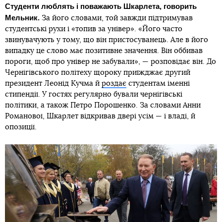
Студенти люблять і поважають Шкарлета, говорить
Мельник.
За його словами, той завжди підтримував
студентські рухи і «топив за універ». «Його часто
звинувачують у тому, що він пристосуванець. Але в його
випадку це слово має позитивне значення. Він оббивав
пороги, щоб про універ не забували», — розповідає він. До
Чернігівського політеху щороку приїжджає другий
президент Леонід Кучма й
роздає
студентам іменні
стипендії. У гостях регулярно бували чернігівські
політики, а також Петро Порошенко. За словами Анни
Романової, Шкарлет відкривав двері усім — і владі, й
опозиції.