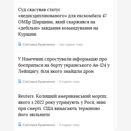
Суд скасував статус
«недисциплінованого» для екскомбата 47
ОМБр Ширшина, який скаржився на
«дебільні» завдання командування на
Курщині
Автор:
Дата:
Світлана Кравченко
три години тому
У Німеччині спростували інформацію про
боєприпаси на борту українського Ан-124 у
Лейпцигу, біля якого знайшли дрон
Автор:
Дата:
Світлана Кравченко
4 години тому
Reuters: Колишній американський морпіх,
якого з 2022 року утримують у Росії, нині
при смерті. США вимагають терміново
його звільнити
Автор:
Дата:
Світлана Кравченко
4 години тому