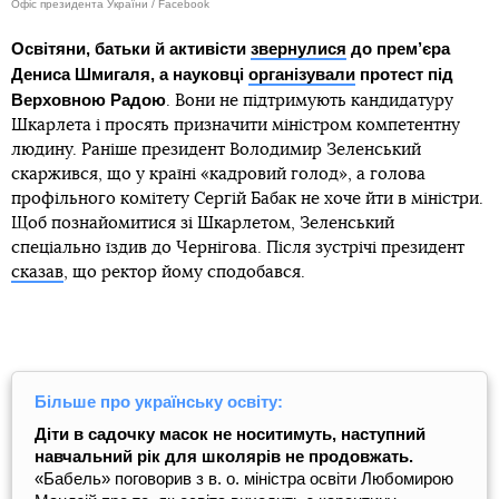
Офіс президента України / Facebook
Освітяни, батьки й активісти
звернулися
до прем’єра
Дениса Шмигаля, а науковці
організували
протест під
Верховною Радою
. Вони не підтримують кандидатуру
Шкарлета і просять призначити міністром компетентну
людину. Раніше президент Володимир Зеленський
скаржився, що у країні «кадровий голод», а голова
профільного комітету Сергій Бабак не хоче йти в міністри.
Щоб познайомитися зі Шкарлетом, Зеленський
спеціально їздив до Чернігова. Після зустрічі президент
сказав
, що ректор йому сподобався.
Більше про українську освіту:
Діти в садочку масок не носитимуть, наступний
навчальний рік для школярів не продовжать.
«Бабель» поговорив з в. о. міністра освіти Любомирою