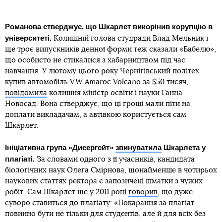
Романова стверджує, що Шкарлет викорінив корупцію в
університеті.
Колишній голова студради Влад Мельник і
ще троє випускників денної форми теж сказали «Бабелю»,
що особисто не стикалися з хабарництвом під час
навчання. У лютому цього року Чернігівський політех
купив автомобіль VW Amaroc Volcano за $50 тисяч,
повідомила
колишня міністр освіти і науки Ганна
Новосад. Вона стверджує, що ці гроші мали піти на
доплати викладачам, а автівкою користується сам
Шкарлет.
Ініціативна група «Дисергейт»
звинуватила
Шкарлета у
плагіаті.
За словами одного з її учасників, кандидата
біологічних наук Олега Смірнова, щонайменше в чотирьох
наукових статтях ректора є запозичені шматки з чужих
робіт. Сам Шкарлет ще у 2011 році
говорив
, що дуже
суворо ставиться до плагіату: «Покарання за плагіат
повинно бути не тільки для студентів, але й для всіх без