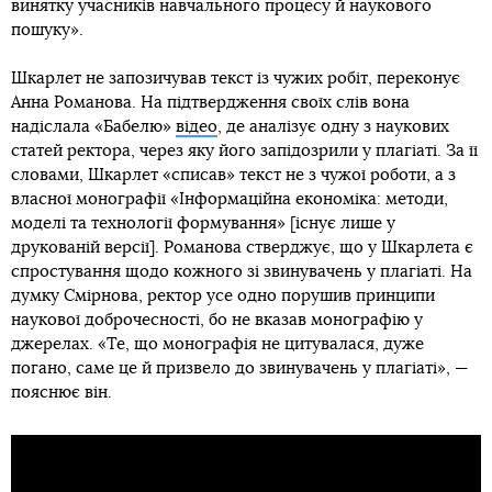
винятку учасників навчального процесу й наукового
пошуку».
Шкарлет не запозичував текст із чужих робіт, переконує
Анна Романова. На підтвердження своїх слів вона
надіслала «Бабелю»
відео
, де аналізує одну з наукових
статей ректора, через яку його запідозрили у плагіаті. За її
словами, Шкарлет «списав» текст не з чужої роботи, а з
власної монографії «Інформаційна економіка: методи,
моделі та технології формування» [існує лише у
друкованій версії]. Романова стверджує, що у Шкарлета є
спростування щодо кожного зі звинувачень у плагіаті. На
думку Смірнова, ректор усе одно порушив принципи
наукової доброчесності, бо не вказав монографію у
джерелах. «Те, що монографія не цитувалася, дуже
погано, саме це й призвело до звинувачень у плагіаті», —
пояснює він.