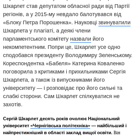
Шкарлет став депутатом обласної ради від Партії
регіонів, а у 2015-му невдало балотувався від
«Блоку Петра Порошенка». Науковці
звинуватили
Шкарлета у плагіаті, а деякі члени
парламентського комітету
назвали
його
некомпетентним. Попри це, Шкарлет усе одно
сподобався президенту Володимиру Зеленському.
Кореспондентка «Бабеля» Катерина Коваленко
поговорила з критиками і прихильниками Сергія
Шкарлета, а також із випускниками його
університету — і розповідає про його сильні та
слабкі сторони. Сам Шкарлет спілкуватися не
захотів.
Сергій Шкарлет десять років очолює Національний
університет
«Чернігівська політехніка»
— найбільший і
найпрестижніший в області заклад вищої освіти.
Він