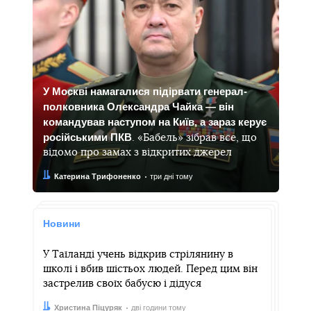
У Москві намагалися підірвати генерал-
полковника Олександра Чайка — він
командував наступом на Київ, а зараз керує
російськими ПКВ
. «Бабель» зібрав все, що
відомо про замах з відкритих джерел
Автор:
Дата:
Катерина Трифоненко
три дні тому
Новини
У Таїланді учень відкрив стрілянину в
школі і вбив шістьох людей. Перед цим він
застрелив своїх бабусю і дідуся
Автор:
Дата:
Христина Піцуряк
дві години тому