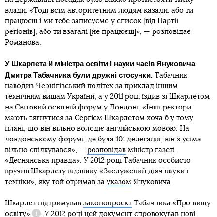
влади. «Тоді всім авторитетним людям казали: або ти
працюєш і ми тебе записуємо у список [від Партії
регіонів], або ти взагалі [не працюєш]», — розповідає
Романова.
У Шкарлета й міністра освіти і науки часів Януковича
Дмитра Табачника були дружні стосунки.
Табачник
наводив Чернігівський політех за приклад іншим
технічним вишам України, а у 2011 році їздив зі Шкарлетом
на Світовий освітній форум у Лондоні. «Інші ректори
мають тягнутися за Сергієм Шкарлетом хоча б у тому
плані, що він вільно володіє англійською мовою. На
лондонському форумі, де була 101 делегація, він з усіма
вільно спілкувався», —
розповідав
міністр газеті
«Деснянська правда». У 2012 році Табачник особисто
вручив Шкарлету відзнаку «Заслужений діяч науки і
техніки», яку той отримав за
указом
Януковича.
Шкарлет підтримував
законопроєкт
Табачника
«Про вищу
освіту»
. У 2012 році цей документ спровокував нові