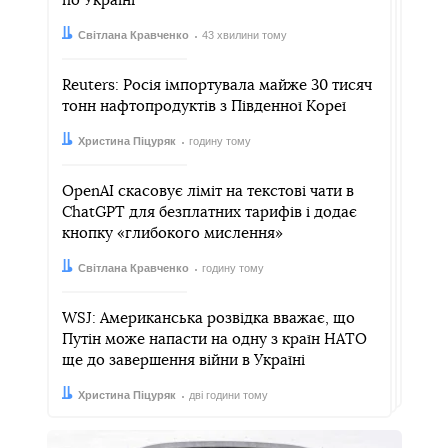
по Україні
Автор:
Дата:
Світлана Кравченко
43 хвилини тому
Reuters: Росія імпортувала майже 30 тисяч
тонн нафтопродуктів з Південної Кореї
Автор:
Дата:
Христина Піцуряк
годину тому
OpenAI скасовує ліміт на текстові чати в
ChatGPT для безплатних тарифів і додає
кнопку «глибокого мислення»
Автор:
Дата:
Світлана Кравченко
годину тому
WSJ: Американська розвідка вважає, що
Путін може напасти на одну з країн НАТО
ще до завершення війни в Україні
Автор:
Дата:
Христина Піцуряк
дві години тому