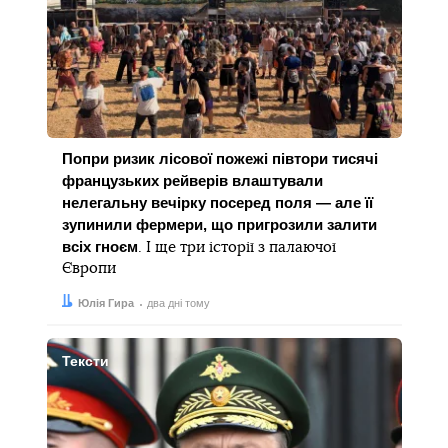
Попри ризик лісової пожежі півтори тисячі
французьких рейверів влаштували
нелегальну вечірку посеред поля — але її
зупинили фермери, що пригрозили залити
всіх гноєм
. І ще три історії з палаючої
Європи
Автор:
Дата:
Юлія Гира
два дні тому
Тексти