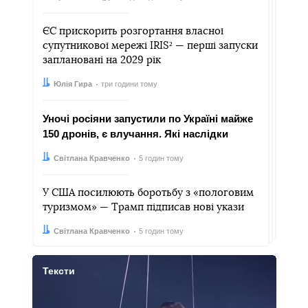
ЄС прискорить розгортання власної
супутникової мережі IRIS² — перші запуски
заплановані на 2029 рік
Автор:
Дата:
Юлія Гира
три години тому
Уночі росіяни запустили по Україні майже
150 дронів, є влучання. Які наслідки
Автор:
Дата:
Світлана Кравченко
5 годин тому
У США посилюють боротьбу з «пологовим
туризмом» — Трамп підписав нові укази
Автор:
Дата:
Світлана Кравченко
5 годин тому
Тексти