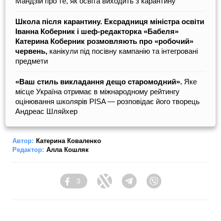
Мандзій про те, як освіта виходить з карантину
Школа після карантину. Ексрадниця міністра освіти
Іванна Коберник і шеф-редакторка «Бабеля»
Катерина Коберник розмовляють про «робочий»
червень,
канікули під посівну кампанію та інтегровані
предмети
«Ваш стиль викладання дещо старомодний».
Яке
місце Україна отримає в міжнародному рейтингу
оцінювання школярів PISA — розповідає його творець
Андреас Шляйхер
Автор:
Катерина Коваленко
Редактор:
Алла Кошляк
3
Facebook
Twitter
Telegram
Viber