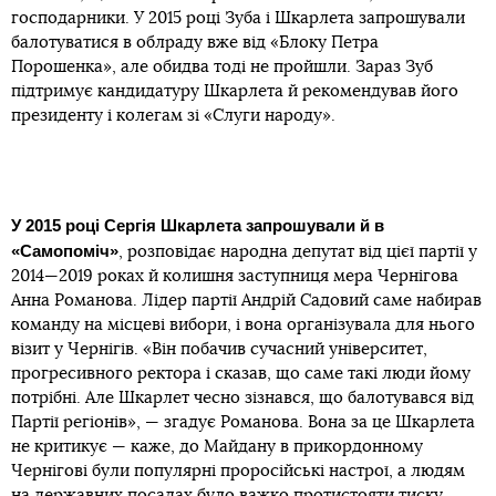
господарники. У 2015 році Зуба і Шкарлета запрошували
балотуватися в облраду вже від «Блоку Петра
Порошенка», але обидва тоді не пройшли. Зараз Зуб
підтримує кандидатуру Шкарлета й рекомендував його
президенту і колегам зі «Слуги народу».
У 2015 році Сергія Шкарлета запрошували й в
«Самопоміч»
, розповідає народна депутат від цієї партії у
2014—2019 роках й колишня заступниця мера Чернігова
Анна Романова. Лідер партії Андрій Садовий саме набирав
команду на місцеві вибори, і вона організувала для нього
візит у Чернігів. «Він побачив сучасний університет,
прогресивного ректора і сказав, що саме такі люди йому
потрібні. Але Шкарлет чесно зізнався, що балотувався від
Партії регіонів», — згадує Романова. Вона за це Шкарлета
не критикує — каже, до Майдану в прикордонному
Чернігові були популярні проросійські настрої, а людям
на державних посадах було важко протистояти тиску