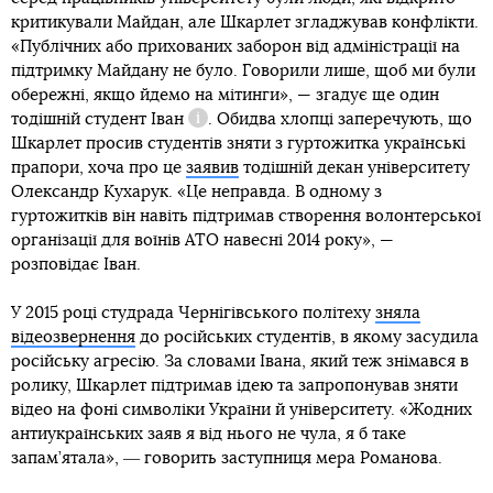
критикували Майдан, але Шкарлет згладжував конфлікти.
«Публічних або прихованих заборон від адміністрації на
підтримку Майдану не було. Говорили лише, щоб ми були
обережні, якщо йдемо на мітинги», — згадує ще один
тодішній студент
Іван
. Обидва хлопці заперечують, що
Довідка
Шкарлет просив студентів зняти з гуртожитка українські
прапори, хоча про це
заявив
тодішній декан університету
Олександр Кухарук. «Це неправда. В одному з
гуртожитків він навіть підтримав створення волонтерської
організації для воїнів АТО навесні 2014 року», —
розповідає Іван.
У 2015 році студрада Чернігівського політеху
зняла
відеозвернення
до російських студентів, в якому засудила
російську агресію. За словами Івана, який теж знімався в
ролику, Шкарлет підтримав ідею та запропонував зняти
відео на фоні символіки України й університету. «Жодних
антиукраїнських заяв я від нього не чула, я б таке
запам’ятала», ― говорить заступниця мера Романова.