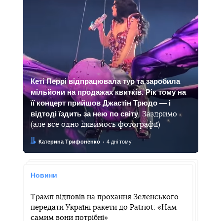
Кеті Перрі відпрацювала тур та заробила
мільйони на продажах квитків. Рік тому на
її концерт прийшов Джастін Трюдо — і
відтоді їздить за нею по світу
. Заздримо
(але все одно дивимось фотографії)
Автор:
Дата:
Катерина Трифоненко
4 дні тому
Новини
Трамп відповів на прохання Зеленського
передати Україні ракети до Patriot: «Нам
самим вони потрібні»