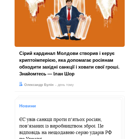
Сірий кардинал Молдови створив і керує
криптоімперією, яка допомагає росіянам
обходити західні санкції і ховати свої гроші.
Знайомтесь — Ілан Шор
Автор:
Дата:
Олександр Булін
день тому
Новини
ЄС увів санкції проти пʼятьох росіян,
повʼязаних із виробництвом зброї. Це
відповідь на нещодавню серію ударів РФ