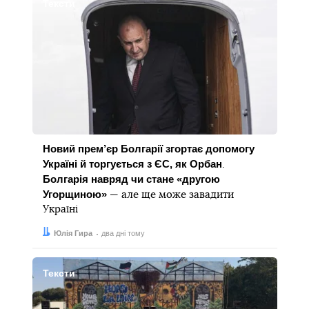
Тексти
Новий прем’єр Болгарії згортає допомогу
Україні й торгується з ЄС, як Орбан
.
Болгарія навряд чи стане «другою
Угорщиною»
— але ще може завадити
Україні
Автор:
Дата:
Юлія Гира
два дні тому
Тексти