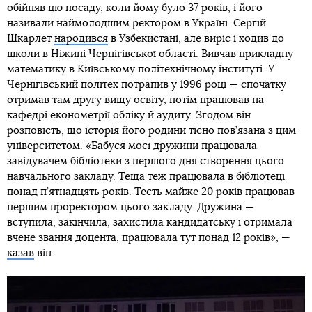
обійняв цю посаду, коли йому було 37 років, і його
називали наймолодшим ректором в Україні. Сергій
Шкарлет
народився
в Узбекистані, але виріс і ходив до
школи в Ніжині Чернігівської області. Вивчав прикладну
математику в Київському політехнічному інституті. У
Чернігівський політех потрапив у 1996 році — спочатку
отримав там другу вищу освіту, потім працював на
кафедрі економетрії обліку й аудиту. Згодом він
розповість, що історія його родини тісно пов’язана з цим
університетом. «Бабуся моєї дружини працювала
завідувачем бібліотеки з першого дня створення цього
навчального закладу. Теща теж працювала в бібліотеці
понад п’ятнадцять років. Тесть майже 20 років працював
першим проректором цього закладу. Дружина —
вступила, закінчила, захистила кандидатську і отримала
вчене звання доцента, працювала тут понад 12 років», —
казав
він.