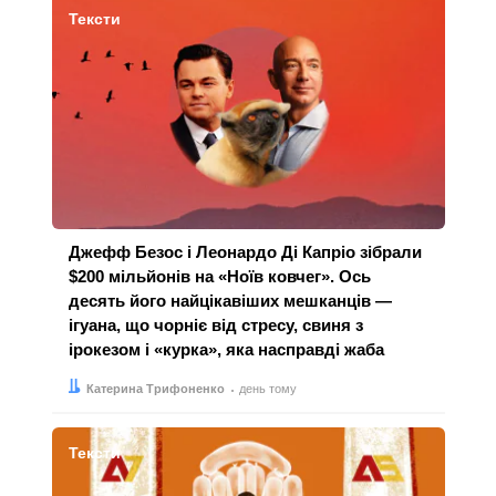
Тексти
Джефф Безос і Леонардо Ді Капріо зібрали
$200 мільйонів на «Ноїв ковчег». Ось
десять його найцікавіших мешканців —
ігуана, що чорніє від стресу, свиня з
ірокезом і «курка», яка насправді жаба
Автор:
Дата:
Катерина Трифоненко
день тому
Тексти