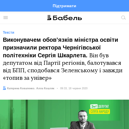
Підтримати
Facebook
Telegram
Twitter
Instagram
Меню
По
по
сай
Тексти
Виконувачем обовʼязків міністра освіти
призначили ректора Чернігівської
політехніки Сергія Шкарлета.
Він був
депутатом від Партії регіонів, балотувався
від БПП, сподобався Зеленському і завжди
«топив за універ»
Автор:
Редактор:
Катерина Коваленко
Алла Кошляк
Дата:
09:33, 18 червня 2020