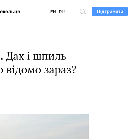
Підтримати
екельце
Пошук
EN
RU
по
сайту
.
Дах і шпиль
о відомо зараз?