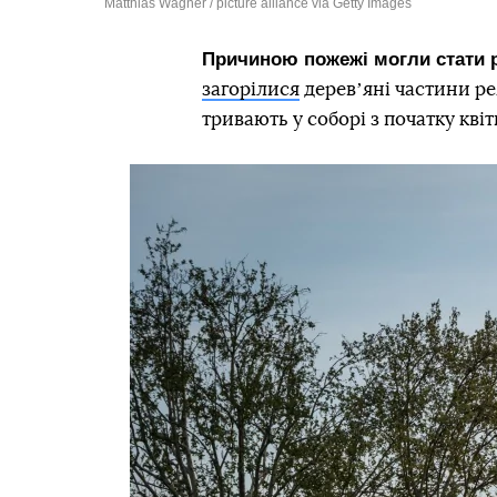
Matthias Wagner / picture alliance via Getty Images
Причиною пожежі могли стати р
загорілися
деревʼяні частини р
тривають у соборі з початку квіт