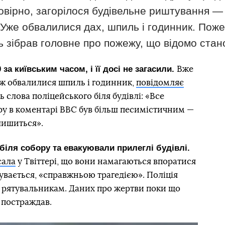
вірно, загорілося будівельне риштування — 
 Уже обвалилися дах, шпиль і годинник. Пож
ь зібрав головне про пожежу, що відомо стан
за київським часом, і її досі не загасили.
Вже
ож обвалилися шпиль і годинник,
повідомляє
 слова поліцейського біля будівлі: «Все
ру в коментарі BBC був більш песимістичним —
алишиться».
біля собору та евакуювали прилеглі будівлі.
сала
у Твіттері, що вони намагаються впоратися
дбувається, «справжньою трагедією». Поліція
 рятувальникам. Даних про жертви поки що
е постраждав.