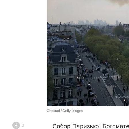
Chesnot / Getty Images
Собор Паризької Богоматер
3
Facebook