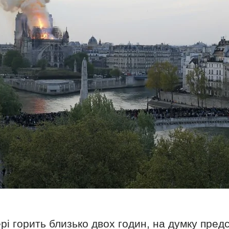
і горить близько двох годин, на думку предс