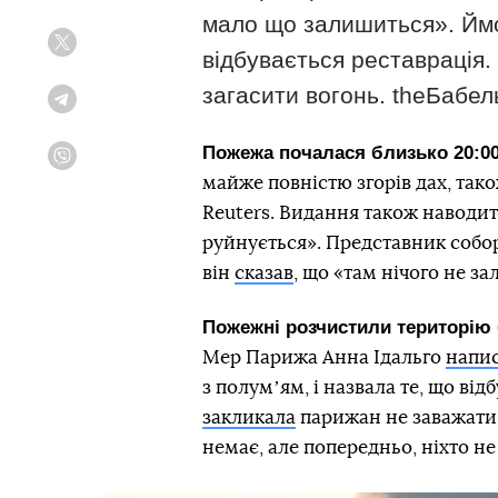
мало що залишиться». Ймо
Twitter
відбувається реставрація.
загасити вогонь. theБабел
Telegram
Пожежа почалася близько 20:00 
Viber
майже повністю згорів дах, так
Reuters. Видання також наводить
руйнується». Представник собо
він
сказав
, що «там нічого не з
Пожежні розчистили територію 
Мер Парижа Анна Ідальго
напи
з полумʼям, і назвала те, що ві
закликала
парижан не заважати
немає, але попередньо, ніхто н