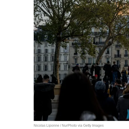
Nicolas Liponne / NurPhoto via Getty Images