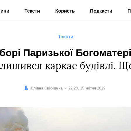
вини
Тексти
Користь
Подкасти
П
Тексти
борі Паризької Богоматері
лишився каркас будівлі. Щ
Автор:
Юліана Скібіцька
Дата:
22:28, 15 квітня 2019