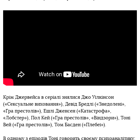
Крім Джервейса в серіалі знялися Джо Уїлкінсон
(«Сексуальне виховання»), Девід Бредлі («Знедолені»,
«Гра престолів»), Ешлі Дженсен («Катастрофа»,
«Лобстер»), Пол Кей («Гра престолів», «Віндзори»), Тоні
Вей («Гра престолів»), Том Басден («Плебеї»).
В одному з епізодів Тоні говорить своєму психоаналітику: