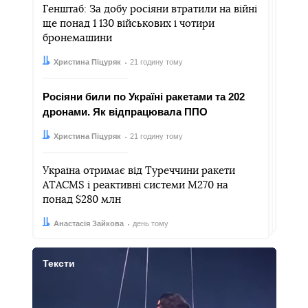
Генштаб: За добу росіяни втратили на війні
ще понад 1 130 військових і чотири
бронемашини
Автор:
Дата:
Христина Піцуряк
21 годину тому
Росіяни били по Україні ракетами та 202
дронами. Як відпрацювала ППО
Автор:
Дата:
Христина Піцуряк
21 годину тому
Україна отримає від Туреччини ракети
ATACMS і реактивні системи M270 на
понад $280 млн
Автор:
Дата:
Анастасія Зайкова
день тому
Тексти