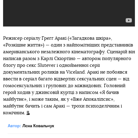
Режисер серіалу Грегг Аракі («Загадкова шкіра»,
«Розкішне життя») — один з найпомітніших представників
американського незалежного кінематографу. Сценарій він
написав разом з Карлі Скіортіно — автором популярного
блогу про секс Slutever і однойменної серії
документальних роликів на Viceland. Аракі не побоявся
ввести в серіал багато відвертих сексуальних сцен — від
гомосексуальних і групових до міжвидових. Головний
герой ходив у джинсовій куртці з написом «Я бачив
майбутнє», і може таким, як у «Вже Апокаліпсис»,
майбутнє бачить і сам Аракі — трохи психоделічним і
комічним.
Автор:
Лєна Ковальчук