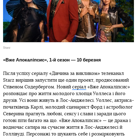
Starz
«Вже Апокаліпсис», 1-й сезон — 10 березня
Після успіху серіалу «Дівчина за викликом» телеканал
Starz вирішив запустити ще один проект, продюсований
Стівеном Содербергом. Новий
серіал
«Вже Апокаліпсис»
розповідає про життя молодого хлопця Уоллеса і його
друзів. Усі вони живуть в Лос-Анджелесі. Уоллес, актриса-
початківець Карлі, молодий сценарист Форд і астробіолог
Северина прагнуть любові, сексу і слави і заради цього
готові піти багато на що. «Вже Апокаліпсис» — це драма і
водночас сатира на сучасне життя в Лос-Анджелесі й
Голлівуді. Персонажі то шукають себе і розмірковують