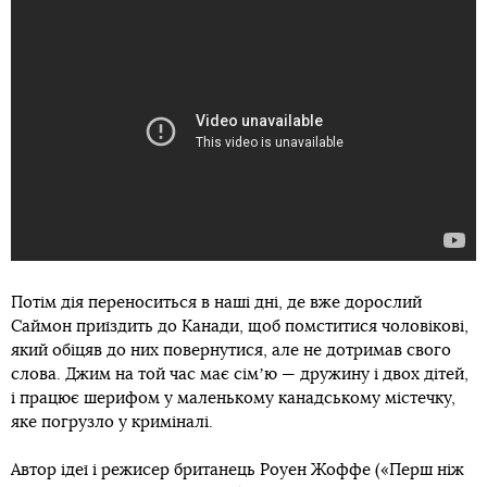
Потім дія переноситься в наші дні, де вже дорослий
Саймон приїздить до Канади, щоб помститися чоловікові,
який обіцяв до них повернутися, але не дотримав свого
слова. Джим на той час має сімʼю — дружину і двох дітей,
і працює шерифом у маленькому канадському містечку,
яке погрузло у криміналі.
Автор ідеї і режисер британець Роуен Жоффе («Перш ніж