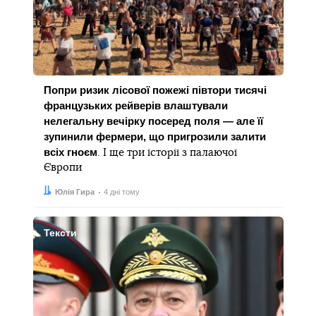
Попри ризик лісової пожежі півтори тисячі
французьких рейверів влаштували
нелегальну вечірку посеред поля — але її
зупинили фермери, що пригрозили залити
всіх гноєм
. І ще три історії з палаючої
Європи
Автор:
Дата:
Юлія Гира
4 дні тому
Тексти