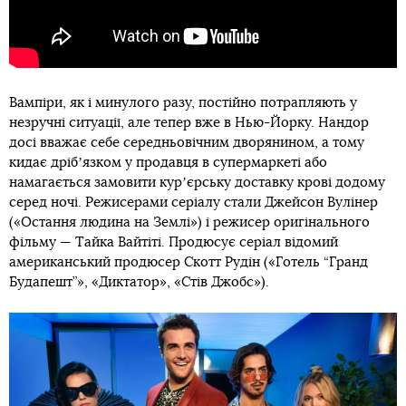
Вампіри, як і минулого разу, постійно потрапляють у
незручні ситуації, але тепер вже в Нью-Йорку. Нандор
досі вважає себе середньовічним дворянином, а тому
кидає дрібʼязком у продавця в супермаркеті або
намагається замовити курʼєрську доставку крові додому
серед ночі. Режисерами серіалу стали Джейсон Вулінер
(«Остання людина на Землі») і режисер оригінального
фільму — Тайка Вайтіті. Продюсує серіал відомий
американський продюсер Скотт Рудін («Готель “Гранд
Будапешт”», «Диктатор», «Стів Джобс»).