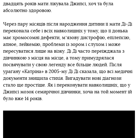
двадцять років мати лікувала Джипсі, хоч та була
абсолютно здоровою.
Через пару місяців після народження дитини її мати Ді-Ді
переконала себе і всіх навколишніх у тому, що її донька
має хромосомні дефекти, мʼязову дистрофію, епілепсію,
апное, лейкемію, проблеми із зором і слухом і може
пересуватися лише на візку. Ді Ді часто переїжджала з
дівчинкою з місця на місце, а тому примудрялася
посвячувати у свою легенду все більше людей. Після
урагану «Катріна» в 2005-му Ді Ді сказала, що всі медичні
документи знищила стихія. Вигадувати нові діагнози
стало ще простіше. Як і переконувати навколишніх, що у
Джипсі мозок семирічної дівчинки, хоча на той момент їй
було вже 14 років.