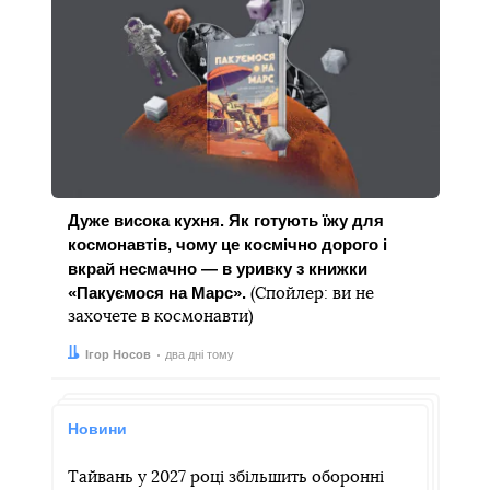
Дуже висока кухня. Як готують їжу для
космонавтів, чому це космічно дорого і
вкрай несмачно — в уривку з книжки
«Пакуємося на Марс».
(Спойлер: ви не
захочете в космонавти)
Автор:
Дата:
Ігор Носов
два дні тому
Новини
Тайвань у 2027 році збільшить оборонні