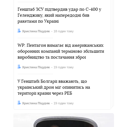
Генштаб ЗСУ підтвердив удар по С-400 у
Геленджику, який напередодні бив
ракетами по Україні
Автор:
Дата:
Христина Піцуряк
18 годин тому
WP: Пентагон вимагає від американських
оборонних компаній терміново збільшити
виробництво та постачання зброї
Автор:
Дата:
Христина Піцуряк
19 годин тому
У Генштабі Болгарії вважають, що
український дрон міг опинитись на
території країни через РЕБ
Автор:
Дата:
Христина Піцуряк
19 годин тому
Тексти