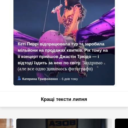
Кеті Перрі відпрацювала тур та заробила
мільйони на продажах квитків. Рік тому на
її концерт прийшов Джастін Трюдо — і
відтоді їздить за нею по світу
. Заздримо
(але все одно дивимось фотографії)
Автор:
Дата:
Катерина Трифоненко
6 днів тому
Кращі тексти липня