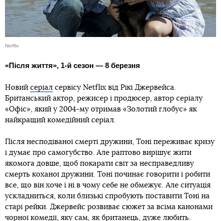
Netflix
«Після життя», 1-й сезон — 8 березня
Новий
серіал
сервісу Netflix від Рікі Джервейса.
Британський актор, режисер і продюсер, автор серіалу
«Офіс», який у 2004-му отримав «Золотий глобус» як
найкращий комедійний серіал.
Після несподіваної смерті дружини, Тоні переживає кризу
і думає про самогубство. Але раптово вирішує жити
якомога довше, щоб покарати світ за несправедливу
смерть коханої дружини. Тоні починає говорити і робити
все, що він хоче і ні в чому себе не обмежує. Але ситуація
ускладниться, коли близькі спробують поставити Тоні на
старі рейки. Джервейс розвиває сюжет за всіма канонами
чорної комедії, яку сам, як британець, дуже любить.