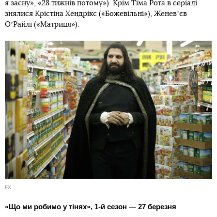
я засну», «28 тижнів потому»). Крім Тіма Рота в серіалі
знялися Крістіна Хендрікс («Божевільні»), Женевʼєв
ОʼРайлі («Матриця»).
FX
«Що ми робимо у тінях», 1-й сезон — 27 березня