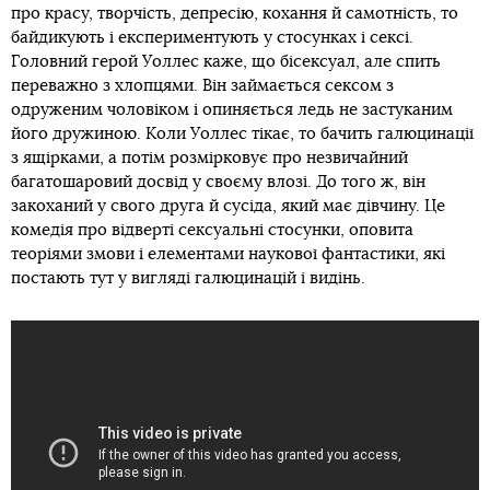
про красу, творчість, депресію, кохання й самотність, то
байдикують і експериментують у стосунках і сексі.
Головний герой Уоллес каже, що бісексуал, але спить
переважно з хлопцями. Він займається сексом з
одруженим чоловіком і опиняється ледь не застуканим
його дружиною. Коли Уоллес тікає, то бачить галюцинації
з ящірками, а потім розмірковує про незвичайний
багатошаровий досвід у своєму влозі. До того ж, він
закоханий у свого друга й сусіда, який має дівчину. Це
комедія про відверті сексуальні стосунки, оповита
теоріями змови і елементами наукової фантастики, які
постають тут у вигляді галюцинацій і видінь.