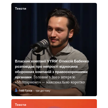
Тексти
Власник компанії VYRIY Олексій Бабенко
розповідає про непрості відносини
оборонних компаній з правоохоронними
органами
. Головне з його інтерв’ю
«Мілітарному» — максимально коротко
Автор:
Дата:
Гліб Гусєв
три дні тому
Тексти