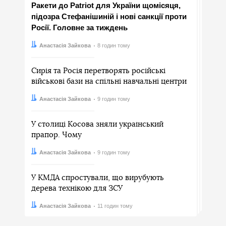
Ракети до Patriot для України щомісяця,
підозра Стефанішиній і нові санкції проти
Росії. Головне за тиждень
Автор:
Дата:
Анастасія Зайкова
8 годин тому
Сирія та Росія перетворять російські
військові бази на спільні навчальні центри
Автор:
Дата:
Анастасія Зайкова
9 годин тому
У столиці Косова зняли український
прапор. Чому
Автор:
Дата:
Анастасія Зайкова
9 годин тому
У КМДА спростували, що вирубують
дерева технікою для ЗСУ
Автор:
Дата:
Анастасія Зайкова
11 годин тому