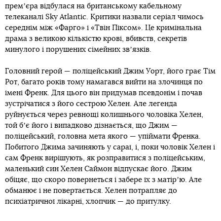
премʼєра відбулася на британському кабельному
телеканалі Sky Atlantic. Критики назвали серіал чимось
середнім між «Фарго» і «Твін Піксом». Це кримінальна
драма з великою кількістю крові, вбивств, секретів
минулого і порушених сімейних звʼязків.
Головний герой — поліцейський Джим Уорт, його грає Тім
Рот, багато років тому намагався вийти на злочинця по
імені Френк. Для цього він придумав псевдонім і почав
зустрічатися з його сестрою Хелен. Але легенда
руйнується через ревнощі колишнього чоловіка Хелен,
той бʼє його і випадково дізнається, що Джим —
поліцейський, головна мета якого — упіймати Френка.
Побитого Джима зачиняють у сараї, і, поки чоловік Хелен і
сам Френк вирішують, як розправитися з поліцейським,
маленький син Хелен Саймон відпускає його. Джим
обіцяє, що скоро повернеться і забере їх з матірʼю. Але
обманює і не повертається. Хелен потрапляє до
психіатричної лікарні, хлопчик — до притулку.