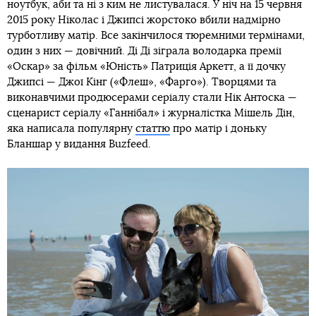
ноутбук, аби та ні з ким не листувалася. У ніч на 15 червня
2015 року Ніколас і Джипсі жорстоко вбили надмірно
турботливу матір. Все закінчилося тюремними термінами,
один з них — довічний. Ді Ді зіграла володарка премії
«Оскар» за фільм «Юність» Патриція Аркетт, а її дочку
Джипсі — Джої Кінг («Флеш», «Фарго»). Творцями та
виконавчими продюсерами серіалу стали Нік Антоска —
сценарист серіалу «Ганнібал» і журналістка Мішель Дін,
яка написала популярну
статтю
про матір і доньку
Бланшар у видання Buzfeed.