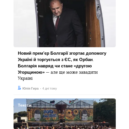
Новий прем’єр Болгарії згортає допомогу
Україні й торгується з ЄС, як Орбан
.
Болгарія навряд чи стане «другою
Угорщиною»
— але ще може завадити
Україні
Автор:
Дата:
Юлія Гира
4 дні тому
Тексти