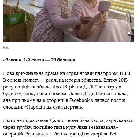
Hulu
«Закон», 1-й сезон — 20 березня
Нова кримінальна драма на стрімінговій
платформі
Hulu.
В основі сюжету — реальна історія вбивства. Влітку 2015
року поліція знайшла тіло 48-річної Ді Ді Бланшар у її
будинку, жінку вбили ножем. Дочка Ді Ді Джипсі зникла,
але при цьому на її сторінці в Facebook зʼявився пост зі
словами: «Нарешті ця сука мертва».
Ніхто не підозрював Джипсі: вона була хвора, харчувалася
через трубку, постійно пила купу ліків і «зазнавала»
операцій. Зазнавала — бо насправді не хворіла. Всі