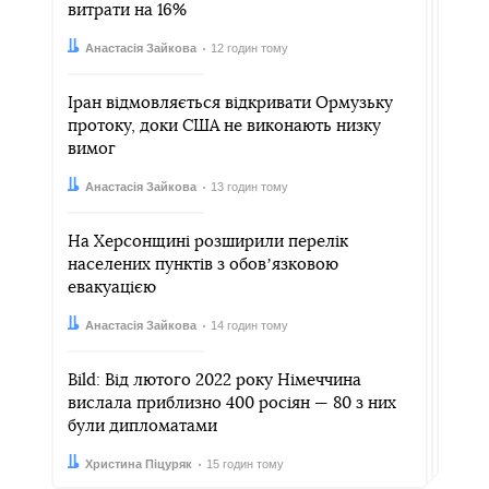
витрати на 16%
Автор:
Дата:
Анастасія Зайкова
12 годин тому
Іран відмовляється відкривати Ормузьку
протоку, доки США не виконають низку
вимог
Автор:
Дата:
Анастасія Зайкова
13 годин тому
На Херсонщині розширили перелік
населених пунктів з обовʼязковою
евакуацією
Автор:
Дата:
Анастасія Зайкова
14 годин тому
Bild: Від лютого 2022 року Німеччина
вислала приблизно 400 росіян — 80 з них
були дипломатами
Автор:
Дата:
Христина Піцуряк
15 годин тому