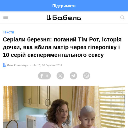
Підтримати
Facebook
Telegram
Twitter
Instagram
Меню
По
по
сай
Тексти
Серіали березня: поганий Тім Рот, історія
дочки, яка вбила матір через гіперопіку і
10 серій експериментального сексу
Автор:
Лєна Ковальчук
Дата:
14:15, 10 березня 2019
5
Facebook
Twitter
Telegram
Viber