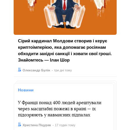
Сірий кардинал Молдови створив і керує
криптоімперією, яка допомагає росіянам
обходити західні санкції і ховати свої гроші.
Знайомтесь — Ілан Шор
Автор:
Дата:
Олександр Булін
три дні тому
Новини
У Франції понад 400 людей арештували
через масштабні пожежі в країні — їх
підозрюють у навмисних підпалах
Автор:
Дата:
Христина Піцуряк
17 годин тому