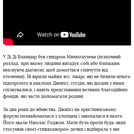
У Ді Ді Бланшар був синдром Мюнхгаузена (психічний
розлад, при якому людина вигадує собі або близьким
неіснуючі діагнози, щоб домогтися співчуття від
оточення). Їй вірили майже всі: лікарі, які не бачили нічого
підозрілого в аналізах Джипсі; сусіди, які щодня з ними
спілкувалися, і навіть представники великих благодійних
фондів, які часто допомагали родині.
За два роки до вбивства, Джипсі на християнському
форумі познайомилася з хлопцем і закохалася в нього.
Його звали Ніколас Годжон. Мати була проти будь-яких
стосунків своєї «тяжкохворої» дочки і відбирала у неї