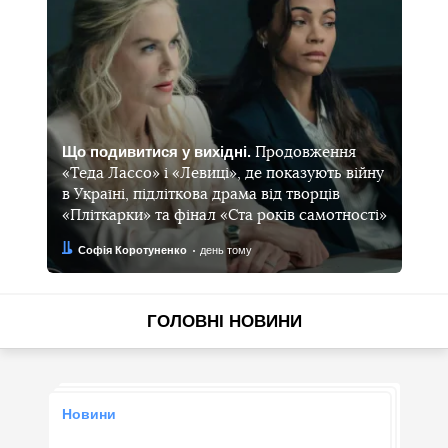
Що подивитися у вихідні.
Продовження
«Теда Лассо» і «Левиці», де показують війну
в Україні, підліткова драма від творців
«Пліткарки» та фінал «Ста років самотності»
Автор:
Дата:
Софія Коротуненко
день тому
ГОЛОВНІ НОВИНИ
Новини