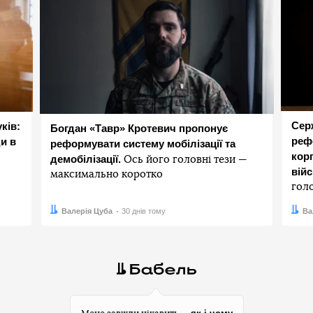
Сер
ків:
Богдан «Тавр» Кротевич пропонує
реф
и в
реформувати систему мобілізації та
корп
демобілізації.
Ось його головні тези —
вій
максимально коротко
гол
Автор:
Дата:
Валерія Цуба
30 днів тому
Авто
Дата:
Ва