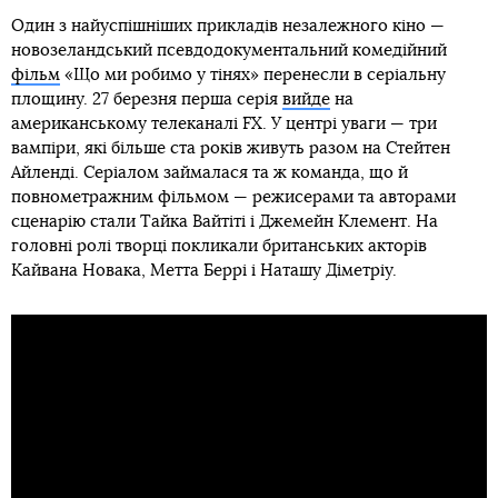
Один з найуспішніших прикладів незалежного кіно —
новозеландський псевдодокументальний комедійний
фільм
«Що ми робимо у тінях» перенесли в серіальну
площину. 27 березня перша серія
вийде
на
американському телеканалі FX. У центрі уваги — три
вампіри, які більше ста років живуть разом на Стейтен
Айленді. Серіалом займалася та ж команда, що й
повнометражним фільмом — режисерами та авторами
сценарію стали Тайка Вайтіті і Джемейн Клемент. На
головні ролі творці покликали британських акторів
Кайвана Новака, Метта Беррі і Наташу Діметріу.