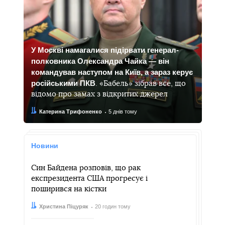
У Москві намагалися підірвати генерал-
полковника Олександра Чайка — він
командував наступом на Київ, а зараз керує
російськими ПКВ
. «Бабель» зібрав все, що
відомо про замах з відкритих джерел
Автор:
Дата:
Катерина Трифоненко
5 днів тому
Новини
Син Байдена розповів, що рак
експрезидента CША прогресує і
поширився на кістки
Автор:
Дата:
Христина Піцуряк
20 годин тому