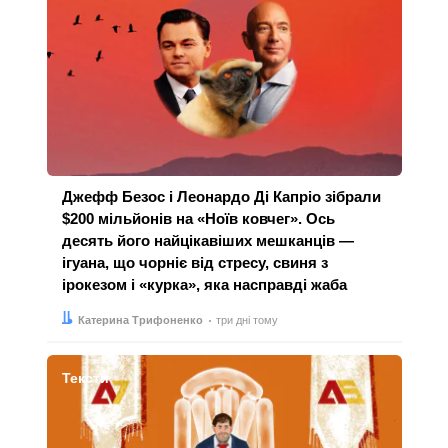
Джефф Безос і Леонардо Ді Капріо зібрали
$200 мільйонів на «Ноїв ковчег». Ось
десять його найцікавіших мешканців —
ігуана, що чорніє від стресу, свиня з
ірокезом і «курка», яка насправді жаба
Автор:
Дата:
Катерина Трифоненко
три дні тому
Тексти