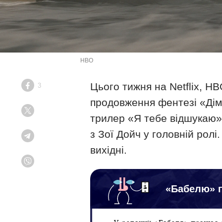
HBO
Цього тижня на Netflix, HB
3
Facebook
продовження фентезі «Дім
Twitter
трилер «Я тебе відшукаю» 
з Зої Дойч у головній ролі
Telegram
вихідні.
Viber
«Бабелю» п