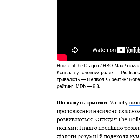
House of the Dragon / HBO Max / нема
Кондал / у головних ролях — Ріс Іванс
тривалість — 8 епізодів / рейтинг Rott
рейтинг IMDb — 8,3.
Що кажуть критики.
Variety
пиш
продовження насичене екшеном 
розвиваються. Оглядач The Hol
подіями і надто поспішно розви
діалоги розумні й подеколи куме