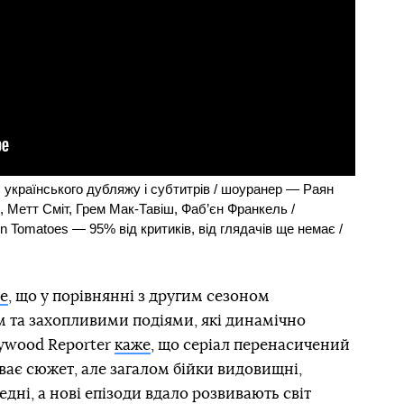
є українського дубляжу і субтитрів / шоуранер — Раян
, Метт Сміт, Грем Мак-Тавіш, Фаб’єн Франкель /
en Tomatoes — 95% від критиків, від глядачів ще немає /
е
, що у порівнянні з другим сезоном
та захопливими подіями, які динамічно
lywood Reporter
каже
, що серіал перенасичений
ває сюжет, але загалом бійки видовищні,
дні, а нові епізоди вдало розвивають світ