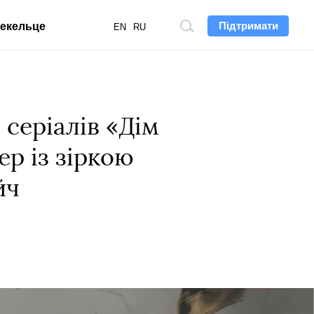
Підтримати
екельце
Пошук
EN
RU
по
сайту
серіалів «Дім
ер із зіркою
йч