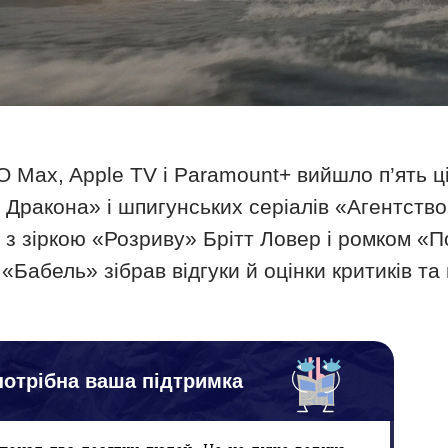
O Max, Apple TV і Paramount+ вийшло п’ять ці
 Дракона» і шпигунських серіалів «Агентств
з зіркою «Розриву» Брітт Ловер і ромком «П
. «Бабель» зібрав відгуки й оцінки критиків та
отрібна ваша підтримка