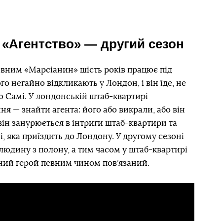
 «Агентство» — другий сезон
ивним «Марсіанин» шість років працює під
го негайно відкликають у Лондон, і він їде, не
 Самі. У лондонській штаб-квартирі
я — знайти агента: його або викрали, або він
 він занурюється в інтриги штаб-квартири та
і, яка приїздить до Лондону. У другому сезоні
юдину з полону, а тим часом у штаб-квартирі
вний герой певним чином пов’язаний.