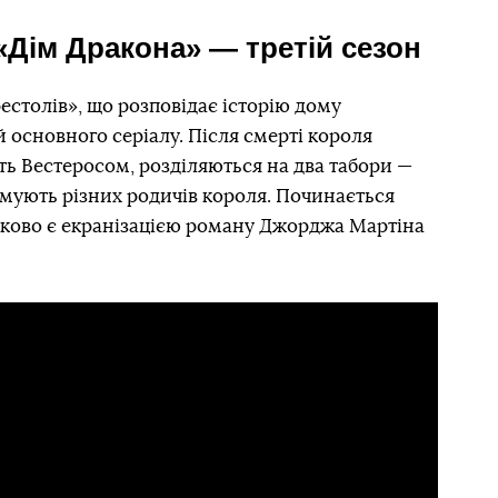
«Дім Дракона» — третій сезон
естолів», що розповідає історію дому
ій основного серіалу. Після смерті короля
лять Вестеросом, розділяються на два табори —
римують різних родичів короля. Починається
стково є екранізацією роману Джорджа Мартіна