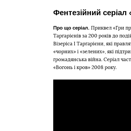
Фентезійний серіал 
Про що серіал.
Приквел «Гри пр
Таргарієнів за 200 років до под
Візеріса I Таргарієни, які прав
«чорних» і «зелених», які підт
громадянська війна. Серіал ча
«Вогонь і кров» 2008 року.