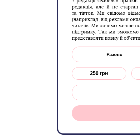
У редакції «Бабеля» працює
редакція, але й не старта
та тікток. Ми свідомо відм
(наприклад, від реклами онла
читачів. Ми хочемо менше по
підтримку. Так ми зможемо 
представляти повну й об’єкт
Разово
250 грн