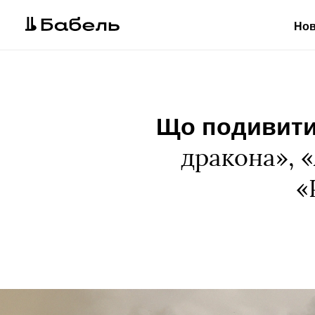
Но
Що подивитис
дракона», «
«