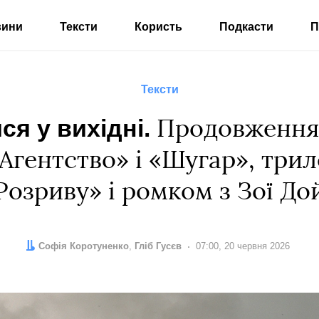
вини
Тексти
Користь
Подкасти
П
Тексти
я у вихідні.
Продовження 
Агентство» і «Шугар», трил
Розриву» і ромком з Зої До
Автор:
Редактор:
Софія Коротуненко
Гліб Гусєв
Дата:
07:00, 20 червня 2026