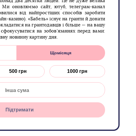
 понад два десятки людей. Це не дуже велика
п. Ми оновлюємо сайт, ютуб, телеграм-канал
овилися від найпростіших способів заробити
йн-казино). «Бабель» існує на гранти й донати
кладатися на грантодавців і більше — на вашу
сфокусуватися на зобов’язаннях перед вами:
ивну новинну картину дня.
Щомісяця
500 грн
1000 грн
Підтримати