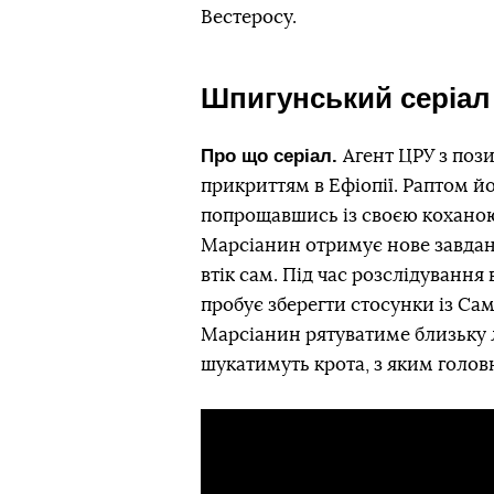
Вестеросу.
Шпигунський серіал
Про що серіал.
Агент ЦРУ з поз
прикриттям в Ефіопії. Раптом йо
попрощавшись із своєю коханою
Марсіанин отримує нове завданн
втік сам. Під час розслідування
пробує зберегти стосунки із Сам
Марсіанин рятуватиме близьку л
шукатимуть крота, з яким голо