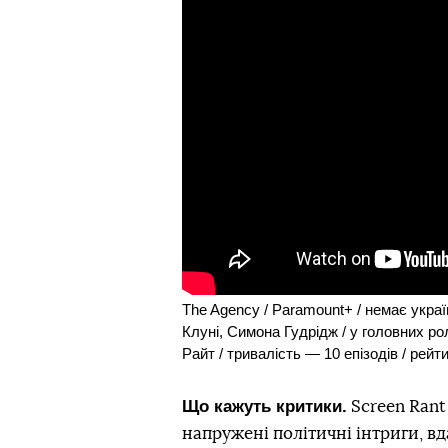
The Agency / Paramount+ / немає укра
Клуні, Симона Гудрідж / у головних 
Райт / тривалість — 10 епізодів / рей
Що кажуть критики.
Screen Ran
напружені політичні інтриги, вд