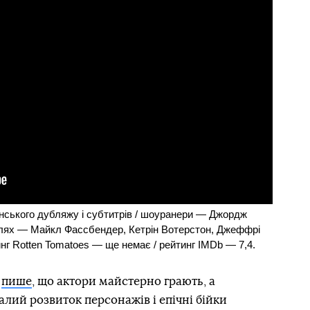
їнського дубляжу і субтитрів / шоуранери — Джордж
ролях — Майкл Фассбендер, Кетрін Вотерстон, Джеффрі
тинг Rotten Tomatoes — ще немає / рейтинг IMDb — 7,4.
t
пише
, що актори майстерно грають, а
алий розвиток персонажів і епічні бійки