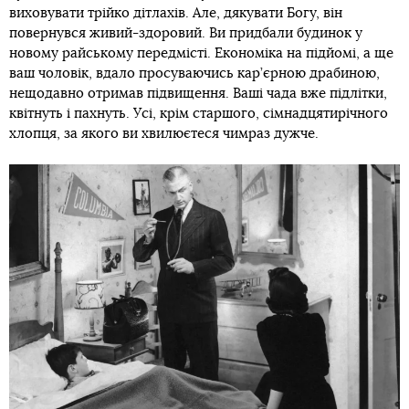
виховувати трійко дітлахів. Але, дякувати Богу, він
повернувся живий-здоровий. Ви придбали будинок у
новому райському передмісті. Економіка на підйомі, а ще
ваш чоловік, вдало просуваючись кар’єрною драбиною,
нещодавно отримав підвищення. Ваші чада вже підлітки,
квітнуть і пахнуть. Усі, крім старшого, сімнадцятирічного
хлопця, за якого ви хвилюєтеся чимраз дужче.