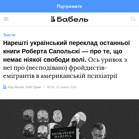
Підтримати
Facebook
Telegram
Twitter
Instagram
Меню
По
по
сай
Тексти
Нарешті український переклад останньої
книги Роберта Сапольскі — про те, що
немає ніякої свободи волі.
Ось уривок з
неї про (несподівано) фройдистів-
емігрантів в американській психіатрії
Автор:
Редактор:
Ігор Носов
Гліб Гусєв
Дата:
08:04, 15 травня 2026