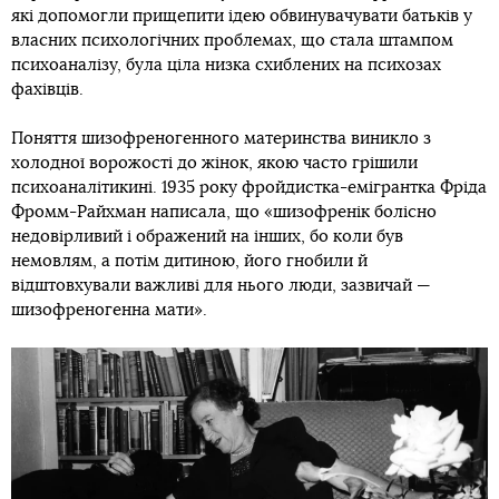
які допомогли прищепити ідею обвинувачувати батьків у
власних психологічних проблемах, що стала штампом
психоаналізу, була ціла низка схиблених на психозах
фахівців.
Поняття шизофреногенного материнства виникло з
холодної ворожості до жінок, якою часто грішили
психоаналітикині. 1935 року фройдистка-емігрантка Фріда
Фромм-Райхман написала, що «шизофренік болісно
недовірливий і ображений на інших, бо коли був
немовлям, а потім дитиною, його гнобили й
відштовхували важливі для нього люди, зазвичай —
шизофреногенна мати».