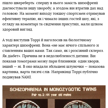
пішло шкереберть: спершу в нього замість шизофренії
діагностували іншу хворобу, а згодом він втратив дах над
головою. На момент виходу токшоу спортсмен отримував
ефективну терапію, як і чимало інших гостей шоу, які, з
огляду на коментарі та свідчення присутніх, мали цілком
здоровий вигляд.
А тоді виступив Торрі й наголосив на біологічному
характері шизофренії. Вона «не має нічого спільного зі
ставленням вашої мами. Так само, як і розсіяний склероз.
Як діабет». Причина не в недолюбленості дитини. Він
показав томограми мозку пари близнюків: один хворів,
інший — ні. В око впадали збільшені шлуночки — показова
картинка, варта тисячі слів. Наприкінці Торрі публічно
подякував NAMI.