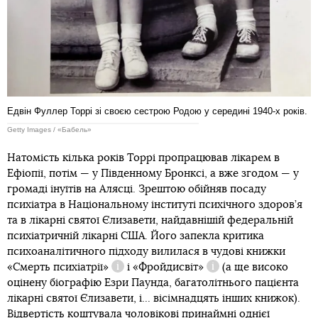
Едвін Фуллер Торрі зі своєю сестрою Родою у середині 1940-х років.
Getty Images / «Бабель»
Натомість кілька років Торрі пропрацював лікарем в
Ефіопії, потім — у Південному Бронксі, а вже згодом — у
громаді інуїтів на Алясці. Зрештою обійняв посаду
психіатра в Національному інституті психічного здоров’я
та в лікарні святої Єлизавети, найдавнішій федеральній
психіатричній лікарні США. Його запекла критика
психоаналітичного підходу вилилася в чудові книжки
«Смерть психіатрії»
і
«Фройдисвіт»
(а ще високо
Довідка
Довідка
оцінену біографію Езри Паунда, багатолітнього пацієнта
лікарні святої Єлизавети, і... вісімнадцять інших книжок).
Відвертість коштувала чоловікові принаймні однієї