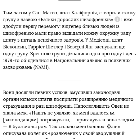
Тим часом у Сан-Матео, штат Каліфорнія, створили схожу
групу з назвою
«Батьки дорослих шизофреніків»
і вже
Довідка
здобули першу перемогу: відтепер близькі людей із
шизофренією мали право відвідати кожну окружну раду
штату з питань психічного здоров’я. У Медісоні, штат
Вісконсин, Гаррієт Шетлер і Беверлі Янґ заснували ще
одну групу. Зрештою групи дізналися одна про одну і десь
1979-го обʼєдналися в Національний альянс із психічних
захворювань (NAMI).
Вони досягли певних успіхів, змусивши законодавчі
органи кількох штатів посприяти розширенню медичного
страхування в разі шизофренії. Наполегливість Овен не
знала меж. «Навіть не уявляю, як мені вдалося їм
[законодавцям] погрожувати, — пригадувала вона згодом.
— Я була монстром. Так сильно мені боліло». Флінн
описувала колег як «розлючених у своїй зворушливій