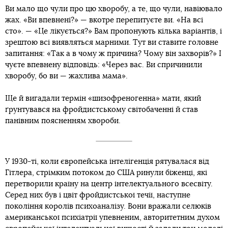
Ви мало що чули про цю хворобу, а те, що чули, навіювало
жах. «Ви впевнені?» — вкотре перепитуєте ви. «На всі
сто». — «Це лікується?» Вам пропонують кілька варіантів, і
зрештою всі виявляться марними. Тут ви ставите головне
запитання: «Так а в чому ж причина? Чому він захворів?» І
чуєте впевнену відповідь: «Через вас. Ви спричинили
хворобу, бо ви — жахлива мама».
Ще й вигадали термін «шизофреногенна» мати, який
ґрунтувався на фройдистському світобаченні й став
панівним поясненням хвороби.
У 1930-ті, коли європейська інтелігенція рятувалася від
Гітлера, стрімким потоком до США ринули біженці, які
перетворили країну на центр інтелектуального всесвіту.
Серед них був і цвіт фройдистської течії, наступне
покоління королів психоаналізу. Вони вражали селюків
американської психіатрії упевненим, авторитетним духом