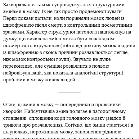
Захворювання також супроводжується структурними
змінами в мозку. Їх не так просто продемонструвати.
Перші докази дістали, коли порівняли мозок людей із
шизофренією після смерті з контрольними посмертними
зразками. Характер структурної патології наштовхнув на
думку, що виявлена зміна могла бути «наслідком
посмертного втручання» (тобто від розтину мозок людини
із шизофренією з якоїсь причини розчавлюється легше,
ніж мозок контрольної групи). Звучало не дуже
переконливо, але сумніви розвіялися з появою
нейровізуалізації, яка показала аналогічні структурні
проблеми в мозку живих людей.
Отже, ці зміни в мозку — попередники й провісники
хвороби. Найсуттєвіша зміна полягає в патологічному
стоншенні, сплощенні кори головного мозку (звідси й
тривоги про розчавлення). Логічно, що зміни стаються і в
шлуночках, порожнинах мозку, заповнених рідиною,
зокрема якщо кора стоншується, сплощується, шлуночки