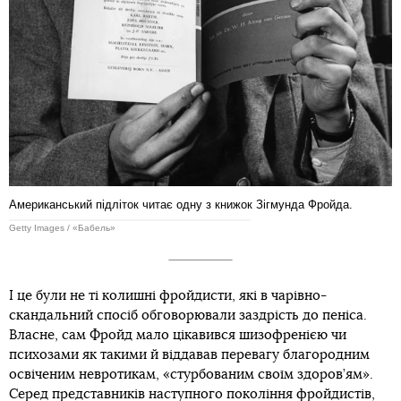
Американський підліток читає одну з книжок Зігмунда Фройда.
Getty Images / «Бабель»
І це були не ті колишні фройдисти, які в чарівно-
скандальний спосіб обговорювали заздрість до пеніса.
Власне, сам Фройд мало цікавився шизофренією чи
психозами як такими й віддавав перевагу благородним
освіченим невротикам, «стурбованим своїм здоров’ям».
Серед представників наступного покоління фройдистів,