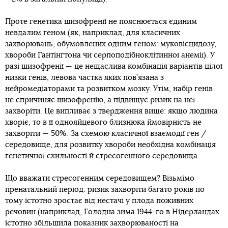
Проте генетика шизофренії не пояснюється єдиним
невдалим геном (як, наприклад, для класичних
захворювань, обумовлених одним геном: муковісцидозу,
хвороби Гантінгтона чи серпоподібноклітинної анемії). У
разі шизофренії — це нещаслива комбінація варіантів цілої
низки генів, левова частка яких пов’язана з
нейромедіаторами та розвитком мозку. Утім, набір генів
не спричиняє шизофренію, а підвищує ризик на неї
захворіти. Це випливає з твердження вище: якщо людина
хворіє, то в її однояйцевого близнюка ймовірність не
захворіти — 50%. За схемою класичної взаємодії ген /
середовище, для розвитку хвороби необхідна комбінація
генетичної схильності й стресогенного середовища.
Що вважати стресогенним середовищем? Візьмімо
пренатальний період: ризик захворіти багато років по
тому істотно зростає від нестачі у плода поживних
речовин (наприклад, Голодна зима 1944-го в Нідерландах
істотно збільшила показник захворюваності на