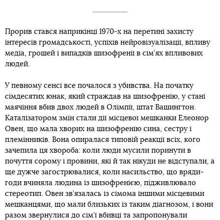
Прорив стався наприкінці 1970-х на перетині захисту
інтересів громадськості, успіхів нейровізуалізації, впливу
медіа, грошей і випадків шизофренії в сім’ях впливових
людей.
У певному сенсі все почалося з убивства. На початку
сімдесятих юнак, який страждав на шизофренію, у стані
маячіння вбив двох людей в Олімпії, штат Вашингтон.
Каталізатором змін стали дії місцевої мешканки Елеонор
Овен, що мала хворих на шизофренію сина, сестру і
племінників. Вона опиралася типовій реакції всіх, кого
зачепила ця хвороба: коли люди мусили поринути в
почуття сорому і провини, які й так нікуди не відступали, а
ще дужче загострювалися, коли насильство, що вряди-
годи вчиняла людина із шизофренією, підживлювало
стереотип. Овен зв’язалась із сімома іншими місцевими
мешканцями, що мали близьких із таким діагнозом, і вони
разом звернулися до сім’ї вбивці та запропонували