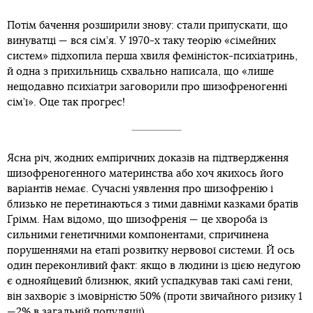
Потім бачення розширили знову: стали припускати, що
винуватці — вся сім’я. У 1970-х таку теорію «сімейних
систем» підхопила перша хвиля феміністок-психіатринь,
й одна з прихильниць схвально написала, що «лише
нещодавно психіатри заговорили про шизофреногенні
сім’ї». Оце так прогрес!
Ясна річ, жодних емпіричних доказів на підтвердження
шизофреногенного материнства або хоч якихось його
варіантів немає. Cучасні уявлення про шизофренію і
близько не перетинаються з тими давніми казками братів
Ґрімм. Нам відомо, що шизофренія — це хвороба із
сильними генетичними компонентами, спричинена
порушеннями на етапі розвитку нервової системи. Й ось
один переконливий факт: якщо в людини із цією недугою
є однояйцевий близнюк, який успадкував такі самі гени,
він захворіє з імовірністю 50% (проти звичайного ризику 1
—2% в загальній популяції).