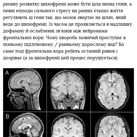
ризику розвитку шизофренії може бути ціла низка генів, а
певні епізоди сильного стресу на ранніх етапах життя
регулюють ці гени так, що мозок звертає на шлях, який
веде до шизофренії. Із часом це проявляється в надлишку
дофаміну й ослабленні зв’язків між нейронами
фронтальної кори. Чому хвороба зазвичай проступає в
пізньому підлітковому / ранньому дорослому віці? Бо
саме тоді фронтальна кора робить останній ривок і
дозріває (а за шизофренії цей процес порушується).