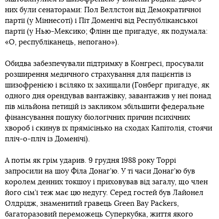
них були сенаторами: Пол Веллстон від Демократичної
партії (у Міннесоті) і Піт Доменічі від Республіканської
партії (у Нью-Мексико; Флінн ще пригадує, як подумала:
«О, республіканець, непогано»).
Обидва забезпечували підтримку в Конгресі, просували
розширення медичного страхування для пацієнтів із
шизофренією і всіляко їх захищали (Гонберґ пригадує, як
одного дня орендував вантажівку, завантажив у неї понад
пів мільйона петицій із закликом збільшити федеральне
фінансування пошуку біологічних причин психічних
хвороб і скинув їх прямісінько на сходах Капітолія, стоячи
пліч-о-пліч із Доменічі).
А потім як грім ударив. 9 грудня 1988 року Торрі
запросили на шоу Філа Донаг’ю. У ті часи Донаг’ю був
королем денних токшоу і приховував від загалу, що член
його сім’ї теж має цю недугу. Серед гостей був Лайонел
Олдрідж, знаменитий гравець Green Bay Packers,
багаторазовий переможець Суперкубка, життя якого