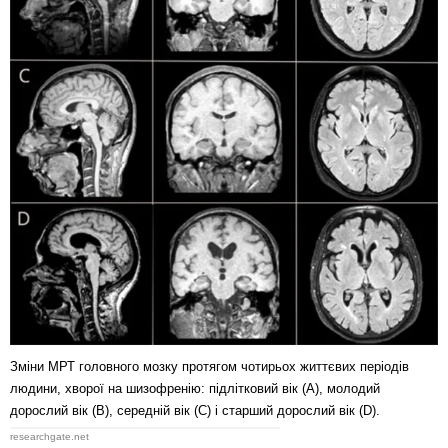
Зміни МРТ головного мозку протягом чотирьох життєвих періодів
людини, хворої на шизофренію: підлітковий вік (A), молодий
дорослий вік (B), середній вік (C) і старший дорослий вік (D).
researchgate.net