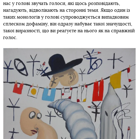
нас у голові звучать голоси, які щось розповідають,
нагадують, відволікають на сторонні теми. Якщо один із
таких монологів у голові супроводжується випадковим
сплеском дофаміну, він одразу набуває такої значущості,
такої виразності, що ви реагуєте на нього як на справжній
голос.