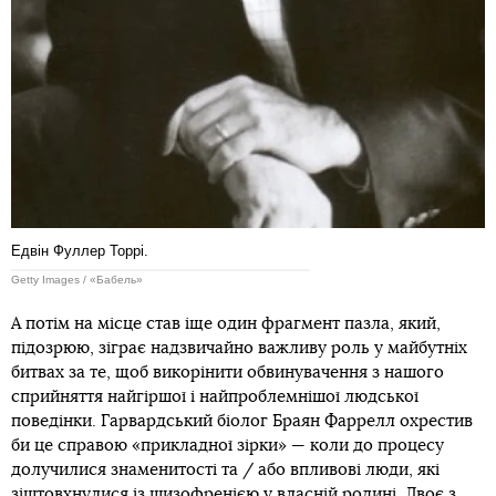
Едвін Фуллер Торрі.
Getty Images / «Бабель»
А потім на місце став іще один фрагмент пазла, який,
підозрюю, зіграє надзвичайно важливу роль у майбутніх
битвах за те, щоб викорінити обвинувачення з нашого
сприйняття найгіршої і найпроблемнішої людської
поведінки. Гарвардський біолог Браян Фаррелл охрестив
би це справою «прикладної зірки» — коли до процесу
долучилися знаменитості та / або впливові люди, які
зіштовхнулися із шизофренією у власній родині. Двоє з