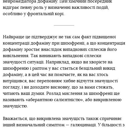
нейромедіатора дофаміну. Цей хімічний посередник
відіграє певну роль у визначенні важливості подій,
особливо у фронтальній корі.
Найкраще це підтверджує не так сам факт підвищеної
концентрації дофаміну при шизофренії, а що концентрація
дофаміну зростає внаслідок випадкових сплесків його
вивільнення. Так виникають випадкові сплески
значущості ситуації. Наприклад, якщо ви хворієте на
шизофренію і раптом у вас стається безцільний викид
дофаміну, а в цей час ви помічаєте, як на вас хтось
витріщився, вас переповнює хибне відчуття значущості
погляду, і ви доходите висновку, що за вами стежать,
читають ваші думки. Розлад мислення за шизофренії ще
називають «аберантною салієнтністю», або викривленою
значущістю.
Вважається, що викривлена значущість також спричиняє
інший визначальний симптом — галюцинації. У більшості з