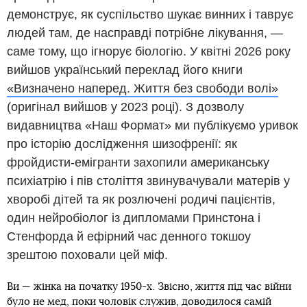
демонструє, як суспільство шукає винних і таврує
людей там, де насправді потрібне лікування, —
саме тому, що ігнорує біологію. У квітні 2026 року
вийшов український переклад його книги
«Визначено наперед. Життя без свободи волі»
(оригінал вийшов у 2023 році). З дозволу
видавництва «Наш Формат» ми публікуємо уривок
про історію дослідження шизофренії: як
фройдисти-емігранти захопили американську
психіатрію і пів століття звинувачували матерів у
хворобі дітей та як розлючені родичі пацієнтів,
один нейробіолог із дипломами Принстона і
Стенфорда й ефірний час денного токшоу
зрештою поховали цей міф.
Ви — жінка на початку 1950-х. Звісно, життя під час війни
було не мед, поки чоловік служив, доводилося самій