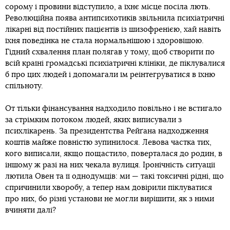
сорому і провини відступило, а їхнє місце посіла лють.
Революційна поява антипсихотиків звільнила психіатричні
лікарні від постійних пацієнтів із шизофренією, хай навіть
їхня поведінка не стала нормальнішою і здоровішою.
Гідний схвалення план полягав у тому, щоб створити по
всій країні громадські психіатричні клініки, де піклувалися
б про цих людей і допомагали їм реінтегруватися в їхню
спільноту.
От тільки фінансування надходило повільно і не встигало
за стрімким потоком людей, яких виписували з
психлікарень. За президентства Рейґана надходження
коштів майже повністю зупинилося. Левова частка тих,
кого виписали, якщо пощастило, поверталася до родин, в
іншому ж разі на них чекала вулиця. Іронічність ситуації
лютила Овен та її однодумців: ми — такі токсичні рідні, що
спричинили хворобу, а тепер нам довірили піклуватися
про них, бо різні установи не могли вирішити, як з ними
вчиняти далі?