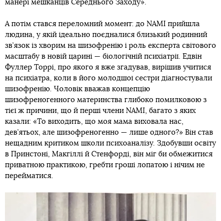
манері мешканців Середнього Заходу».
А потім стався переломний момент: до NAMI прийшла
людина, у якій ідеально поєдналися близький родинний
зв’язок із хворим на шизофренію і роль експерта світового
масштабу в новій царині — біологічній психіатрії. Едвін
Фуллер Торрі, про якого я вже згадував, вирішив учитися
на психіатра, коли в його молодшої сестри діагностували
шизофренію. Чоловік вважав концепцію
шизофреногенного материнства глибоко помилковою з
тієї ж причини, що й перші члени NAMI, багато з яких
казали: «То виходить, що моя мама виховала нас,
дев’ятьох, але шизофреногенно — лише одного?» Він став
нещадним критиком школи психоаналізу. Здобувши освіту
в Принстоні, Макгіллі й Стенфорді, він міг би обмежитися
приватною практикою, гребти гроші лопатою і нічим не
перейматися.