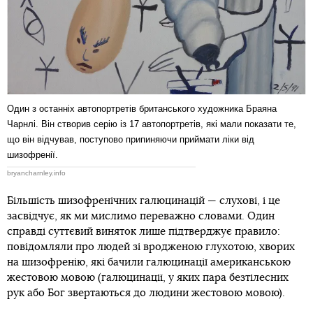
Один з останніх автопортретів британського художника Браяна
Чарнлі. Він створив серію із 17 автопортретів, які мали показати те,
що він відчував, поступово припиняючи приймати ліки від
шизофренії.
bryancharnley.info
Більшість шизофренічних галюцинацій — слухові, і це
засвідчує, як ми мислимо переважно словами. Один
справді суттєвий виняток лише підтверджує правило:
повідомляли про людей зі вродженою глухотою, хворих
на шизофренію, які бачили галюцинації американською
жестовою мовою (галюцинації, у яких пара безтілесних
рук або Бог звертаються до людини жестовою мовою).