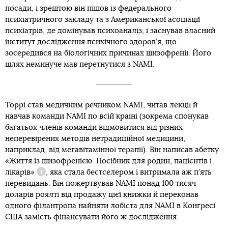
посади, і зрештою він пішов із федерального
психіатричного закладу та з Американської асоціації
психіатрів, де домінував психоаналіз, і заснував власний
інститут дослідження психічного здоров’я, що
зосередився на біологічних причинах шизофренії. Його
шлях неминуче мав перетнутися з NAMI.
Торрі став медичним речником NAMI, читав лекції й
навчав команди NAMI по всій країні (зокрема спонукав
багатьох членів команди відмовитися від різних
неперевірених методів нетрадиційної медицини,
наприклад, від мегавітамінної терапії). Він написав абетку
«Життя із шизофренією. Посібник для родин, пацієнтів і
лікарів»
, яка стала бестселером і витримала аж п’ять
Довідка
перевидань. Він пожертвував NAMI понад 100 тисяч
доларів роялті від продажу цієї книжки й переконав
одного філантропа найняти лобіста для NAMI в Конгресі
США замість фінансувати його ж дослідження.