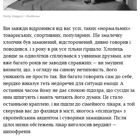
Getty Images / «Бабель»
Він завжди відрізнявся від вас усіх, таких «нормальних»:
товариських, спортивних, популярних. Ще змалечку
хлопчик був замкнений, відсторонений, дивно говорив і
поводився, і з року в рік усе тільки гіршало. Хлопець
довше за однолітків спілкувався з уявними друзями, але
вже багато років не заводив справжніх — ви змушені
визнати, що, з огляду на синову нетиповість, його
уникають не просто так. Він багато говорить сам до себе,
нерідко виказує геть недоречні для ситуації емоції. А
останнім часом йому не дає спокою підозра, що сусіди за
ним шпигують і навіть читають його думки. Це стало
останньою краплею, і ви пішли до сімейного лікаря, а той
скерував вас до фахівця в місті, якогось «психіатра» з
європейським акцентом і суворими замашками. Після
цілої низки обстежень лікар виголосив вердикт —
шизофренія.