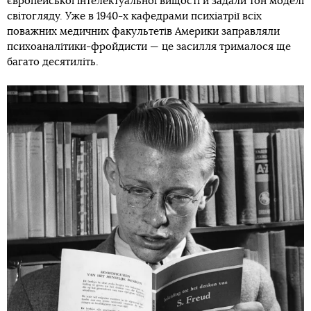
європейської інтелектуальної вищості й задали тон моделі
світогляду. Уже в 1940-х кафедрами психіатрії всіх
поважних медичних факультетів Америки заправляли
психоаналітики-фройдисти — це засилля трималося ще
багато десятиліть.