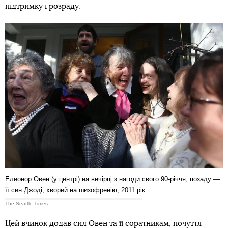
підтримку і розраду.
Елеонор Овен (у центрі) на вечірці з нагоди свого 90-річчя, позаду —
її син Джоді, хворий на шизофренію, 2011 рік.
The Seattle Times
Цей вчинок додав сил Овен та її соратникам, почуття