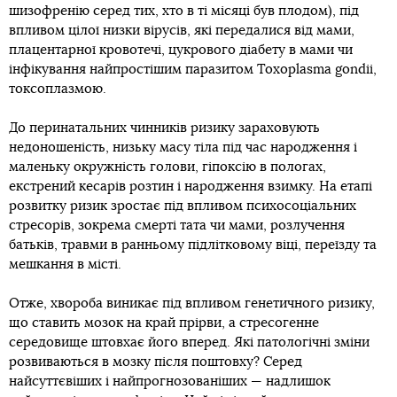
шизофренію серед тих, хто в ті місяці був плодом), під
впливом цілої низки вірусів, які передалися від мами,
плацентарної кровотечі, цукрового діабету в мами чи
інфікування найпростішим паразитом Toxoplasma gondii,
токсоплазмою.
До перинатальних чинників ризику зараховують
недоношеність, низьку масу тіла під час народження і
маленьку окружність голови, гіпоксію в пологах,
екстрений кесарів розтин і народження взимку. На етапі
розвитку ризик зростає під впливом психосоціальних
стресорів, зокрема смерті тата чи мами, розлучення
батьків, травми в ранньому підлітковому віці, переїзду та
мешкання в місті.
Отже, хвороба виникає під впливом генетичного ризику,
що ставить мозок на край прірви, а стресогенне
середовище штовхає його вперед. Які патологічні зміни
розвиваються в мозку після поштовху? Серед
найсуттєвіших і найпрогнозованіших — надлишок