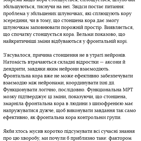
збільшуються, тиснучи на неї. Звідси постає питання:
проблема у збільшених шлуночках, які сплющують кору
зсередини, чи в тому, що стоншена кора дає змогу
шлуночкам заповнювати порожній простір. Виявляється,
що спочатку стоншується кора. Вельми показово, що
найкритичніші зміни відбуваються у фронтальній корі.
З’ясувалося, причина стоншення не в утраті нейронів.
Натомість втрачаються складні відростки — аксони й
дендрити, завдяки яким нейрони взаємодіють.
Фронтальна кора вже не може ефективно забезпечувати
взаємодію між нейронами, координувати їхні дії.
Функціонувати логічно, послідовно. Функціональна МРТ
мозку підтверджує ці зміни, показуючи, що стоншена,
змарніла фронтальна кора в людини з шизофренією має
напружуватися дужче, щоб виконувати завдання так само
ефективно, як фронтальна кора контрольної групи.
Якби хтось мусив коротко підсумувати всі сучасні знання
про цю хворобу, ми почули б приблизно таке: фактором