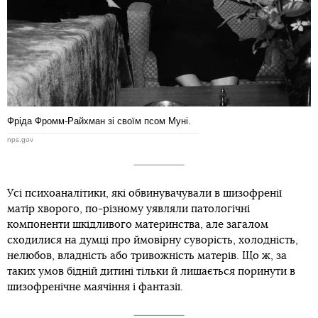
Фріда Фромм-Райхман зі своїм псом Муні.
nps.gov
Усі психоаналітики, які обвинувачували в шизофренії
матір хворого, по-різному уявляли патологічні
компоненти шкідливого материнства, але загалом
сходилися на думці про ймовірну суворість, холодність,
нелюбов, владність або тривожність матерів. Що ж, за
таких умов бідній дитині тільки й лишається поринути в
шизофренічне маячіння і фантазії.