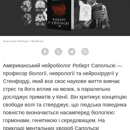
Анастасія Лисиця / «Бабель»
Facebook
Twitter
Telegram
Viber
Американський нейробіолог Роберт Сапольскі —
професор біології, неврології та нейрохірургії у
Стенфорді, який все своє наукове життя вивчає
стрес та його вплив на мозок, а паралельно
досліджує приматів у Кенії. Він критикує концепцію
свободи волі та стверджує, що людська поведінка
повністю визначається насамперед біологією:
гормонами, генетикою і середовищем. На
прикладі ментальних хвороб Сапольскі