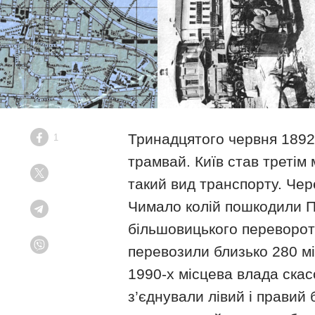
Тринадцятого червня 1892
1
Facebook
трамвай. Київ став третім 
Twitter
такий вид транспорту. Чер
Чимало колій пошкодили Пе
Telegram
більшовицького перевороту
перевозили близько 280 мі
Viber
1990-х місцева влада скас
з’єднували лівий і правий 