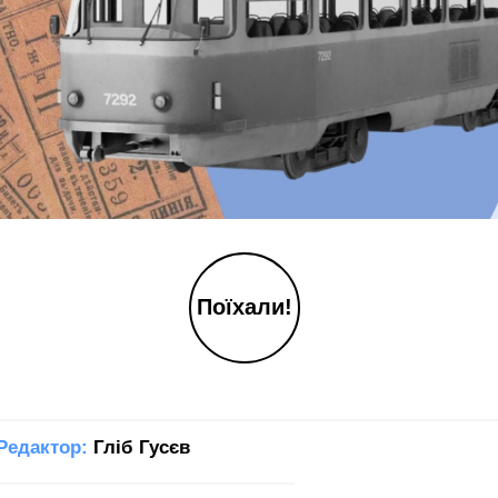
Поїхали!
Редактор:
Гліб Гусєв