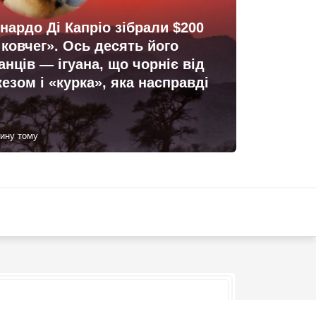
ардо Ді Капріо зібрали $200
 ковчег». Ось десять його
нців — ігуана, що чорніє від
кезом і «курка», яка насправді
ину тому