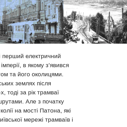
і перший електричний
імперії, в якому з’явився
том та його околицями.
ських землях після
, тоді за рік трамваї
шрутами. Але з початку
олії на мості Патона, які
иївської мережі трамваїв і