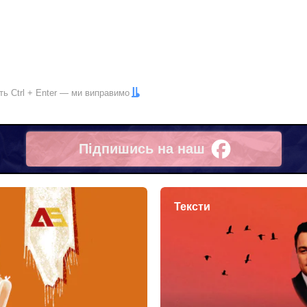
іть
Ctrl
+
Enter
— ми виправимо
Підпишись на наш
Facebook
Тексти