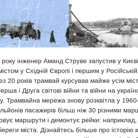
 року інженер Аманд Струве запустив у Києв
містом у Східній Європі і першим у Російській 
ез 20 років трамвай курсував майже усім міс
рша і Друга світові війни та війни на україн
. Трамвайна мережа знову розквітла у 1960-х
льйонів пасажирів більш ніж 30 різними мар
овує маршрути і демонтує рейки: наприклад, к
береги міста. Дізнайтесь більше про історію к