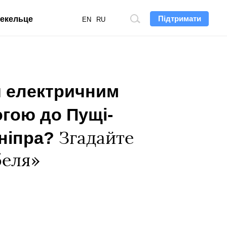
Підтримати
екельце
Пошук
EN
RU
по
сайту
я електричним
гою до Пущі-
Дніпра?
Згадайте
беля»