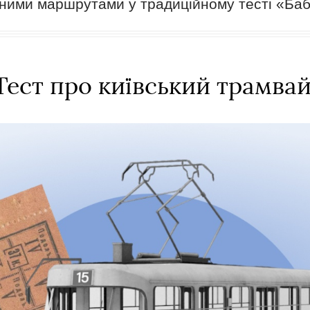
ними маршрутами у традиційному тесті «Баб
Тест про київський трамва