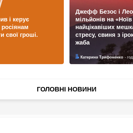
Джефф Безос і Леон
ив і керує
мільйонів на «Ноїв
 росіянам
найцікавіших мешка
ти свої гроші.
стресу, свиня з іро
жаба
Автор:
Дата:
Катерина Трифоненко
год
ГОЛОВНІ НОВИНИ