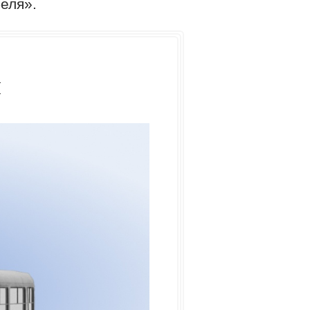
еля».
й