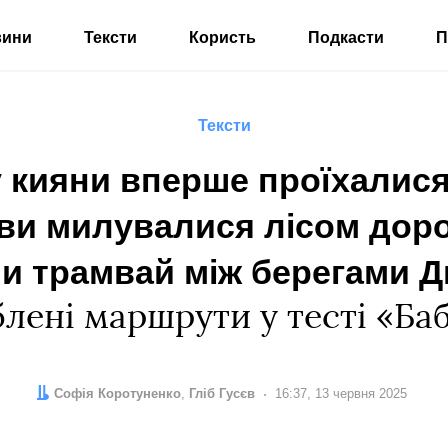
вини
Тексти
Користь
Подкасти
П
Тексти
у кияни вперше проїхалис
 ви милувалися лісом доро
и трамвай між берегами 
лені маршрути у тесті «Ба
Автор:
Редактор:
Софія Коротуненко
Гліб Гусєв
Дата:
16:37, 13 червня 2025