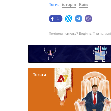
Теги:
історія
Київ
1
Facebook
Twitter
Telegram
Viber
Помітили помилку? Виділіть її та натисн
Тексти