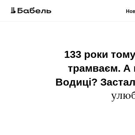
Но
133 роки том
трамваєм. А
Водиці? Застал
улюб