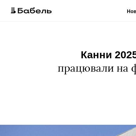
Но
Канни 202
працювали на ф