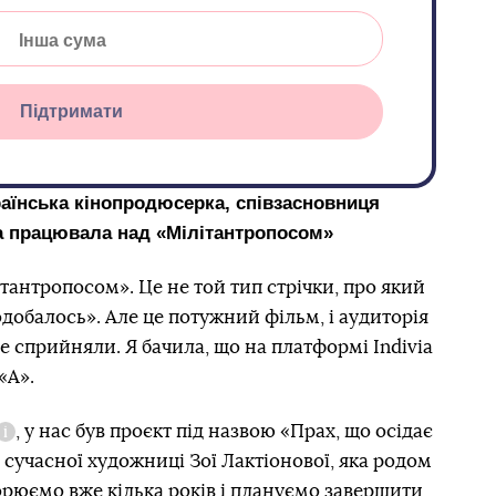
Підтримати
раїнська кінопродюсерка, співзасновниця
а працювала над «Мілітантропосом»
тантропосом». Це не той тип стрічки, про який
добалось». Але це потужний фільм, і аудиторія
е сприйняли. Я бачила, що на платформі Indivia
«А».
, у нас був проєкт під назвою «Прах, що осідає
Довідка
 сучасної художниці Зої Лактіонової, яка родом
орюємо вже кілька років і плануємо завершити