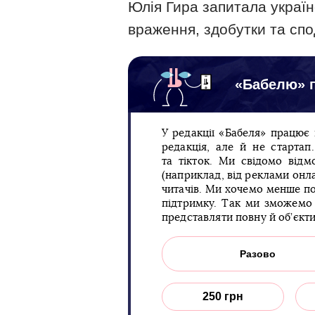
Юлія Гира запитала україн
враження, здобутки та спо
«Бабелю» п
У редакції «Бабеля» працює
редакція, але й не старта
та тікток. Ми свідомо відм
(наприклад, від реклами онла
читачів. Ми хочемо менше по
підтримку. Так ми зможемо 
представляти повну й об’єкт
Разово
250 грн