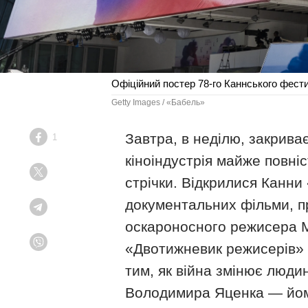
Офіційний постер 78-го Каннського фест
Getty Images / «Бабель»
Завтра, в неділю, закрива
1
Facebook
кіноіндустрія майже повн
Twitter
стрічки. Відкрилися Канни
документальних фільми, пр
Telegram
оскароносного режисера М
«Двотижневик режисерів» 
Viber
тим, як війна змінює люди
Володимира Яценка — йо