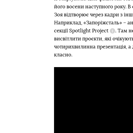
його восени наступного року. В 
Зоя відтворює через кадри з інш
Наприклад, «Запоріжсталь» – ан
секції
Spotlight Project
. Там н
Довідка
висвітлити проєкти, які очікуют
чотирихвилинна презентація, а 
класно.