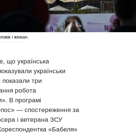
вік і жінка».
е, що українська
показували українськи
і показали три
тання робота
». В програмі
опос» — спостереження за
юсера і ветерана ЗСУ
 Кореспондентка «Бабеля»
ідка