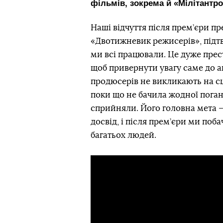
фільмів, зокрема й «Мілітантр
Наші відчуття після прем’єри пр
«Двотижневик режисерів», підт
ми всі працювали. Це дуже прес
щоб привернути увагу саме до а
продюсерів не викликають на сце
поки що не бачила жодної поган
сприйняли. Його головна мета 
досвід, і після прем’єри ми поб
багатьох людей.