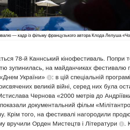
ивалю — кадр із фільму французького автора Клода Лелуша «Чоло
ється 78-й Каннський кінофестиваль. Попри т
істю зупинилась, на майданчиках фестивалю 
«Днем України»
: в цій спеціальній програм
Довідка
исвячених великій війні, серед них була ос
стислава Чернова «2000 метрів до Андріївки
показали документальний фільм «Мілітантр
ну. Крім того, на фестивалі нагородили прод
му вручили
Орден Мистецтв і Літератури
.
Дов