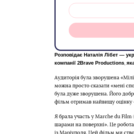
Розповідає Наталія Лібет — ук
компанії 2Brave Productions
як
,
Аудиторія була зворушена «Мілі
можна просто сказати «мені спо
була дуже зворушена. Його добр
фільм отримав найвищу оцінку 
Я брала участь у
Marche du Film
шарами на поверхні». Це робота
із Маріуполя. Цей фільм ми ств