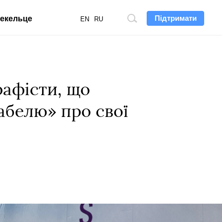
Підтримати
екельце
Пошук
EN
RU
по
сайту
рафісти, що
абелю» про свої