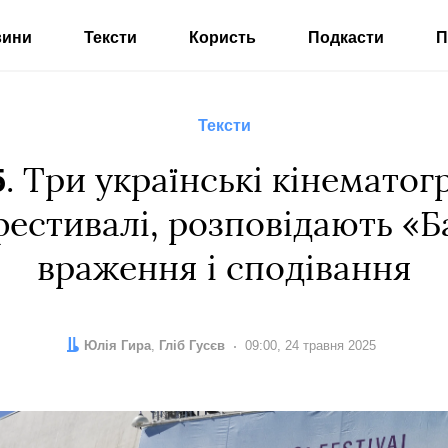
вини
Тексти
Користь
Подкасти
П
Тексти
5
. Три українські кінематог
естивалі, розповідають «Б
враження і сподівання
Автор:
Редактор:
Юлія Гира
Гліб Гусєв
Дата:
09:00, 24 травня 2025