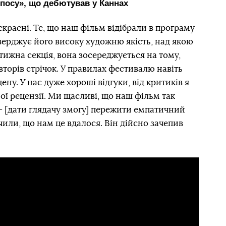
опосу», що дебютував у Каннах
екрасні. Те, що наш фільм відібрали в програму
верджує його високу художню якість, над якою
тижна секція, вона зосереджується на тому,
вторів стрічок. У правилах фестивалю навіть
ну. У нас дуже хороші відгуки, від критиків я
ої рецензії. Ми щасливі, що наш фільм так
— [дати глядачу змогу] пережити емпатичний
ачили, що нам це вдалося. Він дійсно зачепив