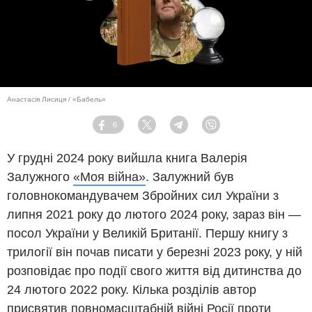
Анастасія Лисиця / «Бабель»
6
Facebook
Twitter
Telegram
Viber
У грудні 2024 року вийшла книга Валерія
Залужного
«Моя війна»
. Залужний був
головнокомандувачем Збройних сил України з
липня 2021 року до лютого 2024 року, зараз він —
посол України у Великій Британії. Першу книгу з
трилогії він почав писати у березні 2023 року, у ній
розповідає про події свого життя від дитинства до
24 лютого 2022 року. Кілька розділів автор
присвятив повномасштабній війні Росії проти