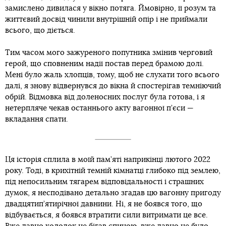
замислено дивилася у вікно потяга. Ймовірно, її розум та
життєвий досвід чинили внутрішній опір і не приймали
всього, що діється.
Тим часом мого зажуреного попутника змінив черговий
герой, що сповненим надії постав перед брамою долі.
Мені було жаль хлопців, тому, щоб не слухати того всього
далі, я знову відвернувся до вікна й спостерігав темніючий
обрій. Відмовка від доленосних послуг була готова, і я
нетерпляче чекав останнього акту вагонної п’єси —
вкладання спати.
Ця історія сплила в моїй пам’яті наприкінці лютого 2022
року. Тоді, в крихітній темній кімнатці глибоко під землею,
під непосильним тягарем відповідальності і страшних
думок, я несподівано детально згадав цю вагонну пригоду
двадцятип’ятирічної давнини. Ні, я не боявся того, що
відбувається, я боявся втратити сили витримати це все.