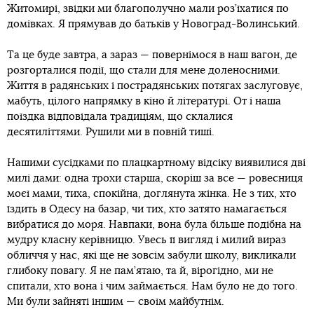
Житомирі, звідки ми благополучно мали роз’їхатися по
домівках. Я прямував до батьків у Новоград-Волинський.
Та це буде завтра, а зараз — повернімося в наш вагон, де
розгорталися події, що стали для мене доленосними.
Життя в радянських і пострадянських потягах заслуговує,
мабуть, цілого напрямку в кіно й літературі. От і наша
поїздка відповідала традиціям, що склалися
десятиліттями. Рушили ми в повній тиші.
Нашими сусідками по плацкартному відсіку виявилися дві
милі дами: одна трохи старша, скоріш за все — ровесниця
моєї мами, тиха, спокійна, доглянута жінка. Не з тих, хто
їздить в Одесу на базар, чи тих, хто затято намагається
вибратися до моря. Навпаки, вона була більше подібна на
мудру класну керівницю. Увесь її вигляд і милий вираз
обличчя у нас, які ще не зовсім забули школу, викликали
глибоку повагу. Я не пам’ятаю, та й, вірогідно, ми не
спитали, хто вона і чим займається. Нам було не до того.
Ми були зайняті іншим — своїм майбутнім.