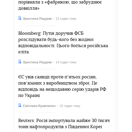
порівняли з «фабрикою, що забруднює
довкілля»
Автор:
Дата:
Христина Піцуряк
13 годин тому
Bloomberg: Путін доручив ФСБ
розслідувати будь-кого без жодної
відповідальності. Цього боїться російська
еліта
Автор:
Дата:
Христина Піцуряк
14 годин тому
ЄС увів санкції проти пʼятьох росіян,
повʼязаних з виробництвом зброї. Це
відповідь на нещодавню серію ударів РФ
по Україні
Автор:
Дата:
Світлана Кравченко
15 годин тому
Reuters: Росія імпортувала майже 30 тисяч
тонн нафтопродуктів з Південної Кореї