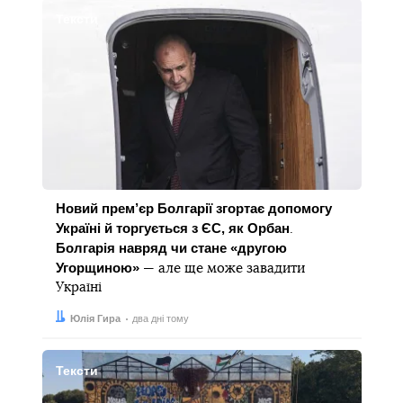
Тексти
Новий прем’єр Болгарії згортає допомогу
Україні й торгується з ЄС, як Орбан
.
Болгарія навряд чи стане «другою
Угорщиною»
— але ще може завадити
Україні
Автор:
Дата:
Юлія Гира
два дні тому
Тексти