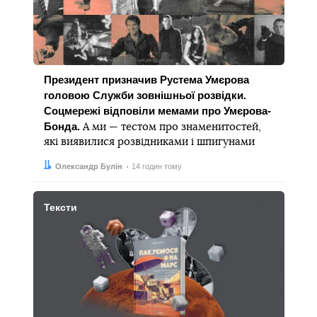
Президент призначив Рустема Умєрова
головою Служби зовнішньої розвідки.
Соцмережі відповіли мемами про Умєрова-
Бонда.
А ми — тестом про знаменитостей,
які виявилися розвідниками і шпигунами
Автор:
Дата:
Олександр Булін
14 годин тому
Тексти