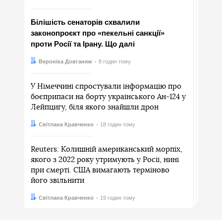
Білішість сенаторів схвалили
законопроєкт про «пекельні санкції»
проти Росії та Ірану. Що далі
Автор:
Дата:
Вероніка Довганюк
8 годин тому
У Німеччині спростували інформацію про
боєприпаси на борту українського Ан-124 у
Лейпцигу, біля якого знайшли дрон
Автор:
Дата:
Світлана Кравченко
18 годин тому
Reuters: Колишній американський морпіх,
якого з 2022 року утримують у Росії, нині
при смерті. США вимагають терміново
його звільнити
Автор:
Дата:
Світлана Кравченко
19 годин тому