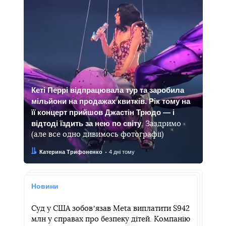
Кеті Перрі відпрацювала тур та заробила
мільйони на продажах квитків. Рік тому на
її концерт прийшов Джастін Трюдо — і
відтоді їздить за нею по світу
. Заздримо
(але все одно дивимось фотографії)
Автор:
Дата:
Катерина Трифоненко
4 дні тому
Новини
Суд у США зобовʼязав Meta виплатити $942
млн у справах про безпеку дітей. Компанію