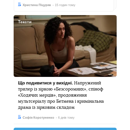
Автор:
Дата:
Христина Піцуряк
15 годин тому
Тексти
Що подивитися у вихідні.
Напружений
трилер із зіркою «Безсоромних», спіноф
«Ходячих мерців», продовження
мультсеріалу про Бетмена і кримінальна
драма із зірковим складом
Автор:
Дата:
Софія Коротуненко
6 днів тому