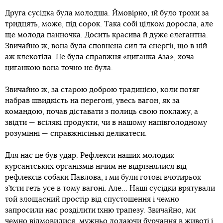
Друга сусідка була молодша. Ймовірно, їй було трохи за
тридцять, може, під сорок. Така собі цілком доросла, але
ще молода панночка. Досить красива й дуже елегантна.
Звичайно ж, вона була сповнена сил та енергії, що в ній
аж клекотіла. Це була справжня «циганка Аза», хоча
циганкою вона точно не була.
Звичайно ж, за старою доброю традицією, коли потяг
набрав швидкість на перегоні, увесь вагон, як за
командою, почав діставати з полиць свою поклажу, а
звідти — всілякі продукти, чи в нашому напівголодному
розумінні — справжнісінькі делікатеси.
Для нас це був удар. Рефлекси наших молодих
курсантських організмів нічим не відрізнялися від
рефлексів собаки Павлова, і ми були готові вчотирьох
з’їсти геть усе в тому вагоні. Але... Наші сусідки врятували
той злощасний простір від спустошення і чемно
запросили нас розділити їхню трапезу. Звичайно, ми
чемно відмовилися, мужньо долаючи бурчання в животі і