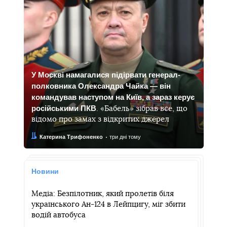
У Москві намагалися підірвати генерал-
полковника Олександра Чайка — він
командував наступом на Київ, а зараз керує
російськими ПКВ
. «Бабель» зібрав все, що
відомо про замах з відкритих джерел
Автор:
Дата:
Катерина Трифоненко
три дні тому
Новини
Медіа: Безпілотник, який пролетів біля
українського Ан-124 в Лейпцигу, міг збити
водій автобуса