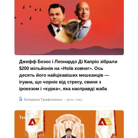
Джефф Безос і Леонардо Ді Капріо зібрали
$200 мільйонів на «Ноїв ковчег». Ось
десять його найцікавіших мешканців —
ігуана, що чорніє від стресу, свиня з
ірокезом і «курка», яка насправді жаба
Автор:
Дата:
Катерина Трифоненко
день тому
Тексти