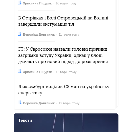
Автор:
Дата:
Христина Піцуряк
10 годин тому
В Острівках і Волі Островецькій на Волині
завершили ексгумацію тіл
Автор:
Дата:
Вероніка Довганюк
11 годин тому
FT: У Євросоюзі назвали головні причини
затримки вступу України, однак у блоці
думають про новий підхід до розширення
Автор:
Дата:
Христина Піцуряк
12 годин тому
Люксембург виділив €8 млн на українську
енергетику
Автор:
Дата:
Вероніка Довганюк
12 годин тому
Тексти