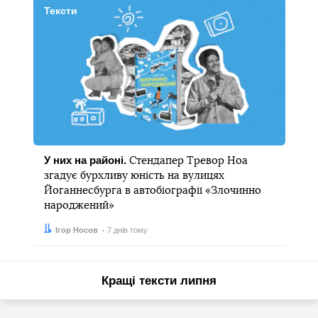
Тексти
У них на районі.
Стендапер Тревор Ноа
згадує бурхливу юність на вулицях
Йоганнесбурга в автобіографії «Злочинно
народжений»
Автор:
Дата:
Ігор Носов
7 днів тому
Кращі тексти липня