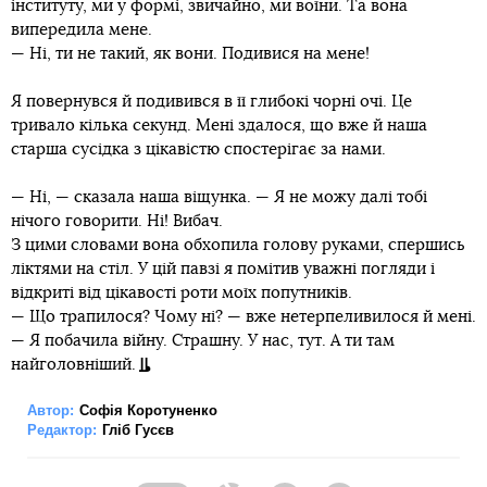
інституту, ми у формі, звичайно, ми воїни. Та вона
випередила мене.
— Ні, ти не такий, як вони. Подивися на мене!
Я повернувся й подивився в її глибокі чорні очі. Це
тривало кілька секунд. Мені здалося, що вже й наша
старша сусідка з цікавістю спостерігає за нами.
— Ні, — сказала наша віщунка. — Я не можу далі тобі
нічого говорити. Ні! Вибач.
З цими словами вона обхопила голову руками, спершись
ліктями на стіл. У цій павзі я помітив уважні погляди і
відкриті від цікавості роти моїх попутників.
— Що трапилося? Чому ні? — вже нетерпеливилося й мені.
— Я побачила війну. Страшну. У нас, тут. А ти там
найголовніший.
Автор:
Софія Коротуненко
Редактор:
Гліб Гусєв