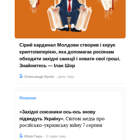
Сірий кардинал Молдови створив і керує
криптоімперією, яка допомагає росіянам
обходити західні санкції і ховати свої гроші.
Знайомтесь — Ілан Шор
Автор:
Дата:
Олександр Булін
день тому
Новини
«Західні союзники ось-ось знову
підведуть Україну».
Світові медіа про
російсько-українську війну 7 серпня
Автор:
Дата:
Юлія Гира
5 годин тому