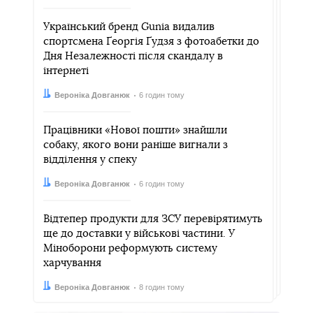
Український бренд Gunia видалив
спортсмена Ґеоргія Ґудзя з фотоабетки до
Дня Незалежності після скандалу в
інтернеті
Автор:
Дата:
Вероніка Довганюк
6 годин тому
Працівники «Нової пошти» знайшли
собаку, якого вони раніше вигнали з
відділення у спеку
Автор:
Дата:
Вероніка Довганюк
6 годин тому
Відтепер продукти для ЗСУ перевірятимуть
ще до доставки у військові частини. У
Міноборони реформують систему
харчування
Автор:
Дата:
Вероніка Довганюк
8 годин тому