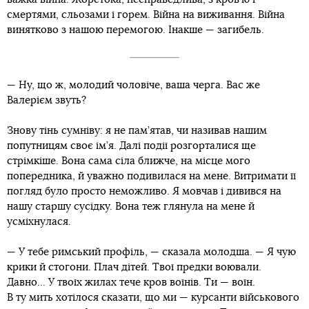
смертями, сльозами і горем. Війна на виживання. Війна
винятково з нашою перемогою. Інакше — загибель.
— Ну, що ж, молодий чоловіче, ваша черга. Вас же
Валерієм звуть?
Знову тінь сумніву: я не пам’ятав, чи називав нашим
попутницям своє ім’я. Далі події розгорталися ще
стрімкіше. Вона сама сіла ближче, на місце мого
попередника, й уважно подивилася на мене. Витримати її
погляд було просто неможливо. Я мовчав і дивився на
нашу старшу сусідку. Вона теж глянула на мене й
усміхнулася.
— У тебе римський профіль, — сказала молодша. — Я чую
крики й стогони. Плач дітей. Твої предки воювали.
Давно... У твоїх жилах тече кров воїнів. Ти — воїн.
В ту мить хотілося сказати, що ми — курсанти військового