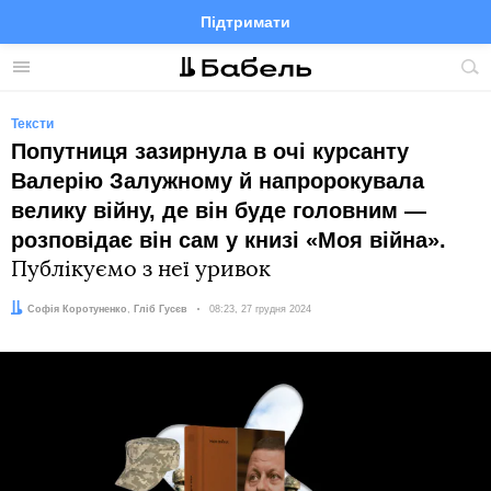
Підтримати
Facebook
Telegram
Twitter
Instagram
Меню
По
по
сай
Тексти
Попутниця зазирнула в очі курсанту
Валерію Залужному й напророкувала
велику війну, де він буде головним —
розповідає він сам у книзі «Моя війна».
Публікуємо з неї уривок
Автор:
Редактор:
Софія Коротуненко
Гліб Гусєв
Дата:
08:23, 27 грудня 2024