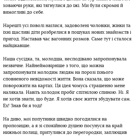
ховаючи руки, які тягнулися до їжі. Ми були скромні й
вимогливі до себе.
Нарешті усі поволі наїлися, задоволені чоловіки, жінки та
їхні щасливі діти розбрелися в пошуках нових знайомств і
пригод. Наставав час вагонних розмов. Саме тут і сталося
найцікавіше.
Наша сусідка, та, молодша, несподівано запропонувала
незвичне. Найнеймовірніше з того, що можна
запропонувати молодим людям на порозі їхнього
сповненого невідомості життя. Вона сказала, що може
поворожити на картах. Ця ідея чомусь страшенно мене
налякала. Навіть холодок пробіг спітнілою спиною. Ні. Я
не хотів знати, що буде. Я хотів своє життя збудувати сам.
Ех! Знав би я тоді!
На диво, мої попутники швидко погодилися на
пропозицію, а я зі спокійною душею посунуся на край
нижньої полиці, притулився до перегородки, заплющив