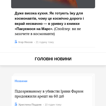
Дуже висока кухня. Як готують їжу для
космонавтів, чому це космічно дорого і
вкрай несмачно — в уривку з книжки
«Пакуємося на Марс».
(Спойлер: ви не
захочете в космонавти)
Автор:
Дата:
Ігор Носов
21 годину тому
ГОЛОВНІ НОВИНИ
Новини
Підозрюваному в убивстві Ірини Фаріон
продовжили арешт на 60 діб
Автор:
Дата:
Христина Піцуряк
10 годин тому