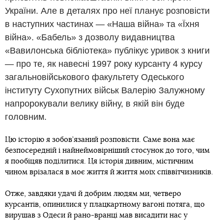
України. Але в деталях про неї планує розповісти
в наступних частинах — «Наша війна» та «Їхня
війна». «Бабель» з дозволу видавництва
«Вавилонська бібліотека» публікує уривок з книги
— про те, як навесні 1997 року курсанту 4 курсу
загальновійськового факультету Одеського
інституту Сухопутних військ Валерію Залужному
напророкували велику війну, в якій він буде
головним.
Цю історію я зобов’язаний розповісти. Саме вона має
безпосередній і найнеймовірніший стосунок до того, чим
я пообіцяв поділитися. Ця історія дивним, містичним
чином врізалася в моє життя й життя моїх співвітчизників.
Отже, завдяки удачі й добрим людям ми, четверо
курсантів, опинилися у плацкартному вагоні потяга, що
вирушав з Одеси й рано-вранці мав висадити нас у