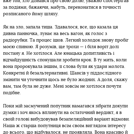
вже той, хто дізнався про свою долю, уважно спостерігав
за подіями, бажаючи, мабуть, переконатися в точності
розписаного йому шляху.
Як на зло, запала тиша. Здавалося, все, що казала ця
дивна панночка, лунає на весь вагон, як голос з
радіорубки. Та процес ішов. Легкий холодок знову пробіг
моєю спиною. Я розумів, ще трохи — і біля воріт долі
постану я. Не хотілося. Але юнацька допитливість і
відчайдушність спокушали зробити крок. В ту мить, коли
вона пророкувала іншим, її слова були як удари молота.
Конкретні й безальтернативні. Шансів у піддослідного
змінити чи уточнити щось не було жодних. А доля, скажу
вам, там була не дуже. Мені зовсім не хотілося почути
подібне.
Поки мій засмучений попутник намагався зібрати докупи
думки і хоч якось вплинути на остаточний вердикт, я в
своїй голові вибудовував безапеляційний варіант відмови.
Наша ж старша попутниця всім своїм виглядом інтересу
до всього, що відбувалося, не проявляла. Вона красиво й