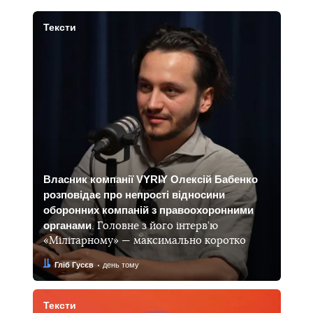
Тексти
Власник компанії VYRIY Олексій Бабенко
розповідає про непрості відносини
оборонних компаній з правоохоронними
органами
. Головне з його інтерв’ю
«Мілітарному» — максимально коротко
Автор:
Дата:
Гліб Гусєв
день тому
Тексти