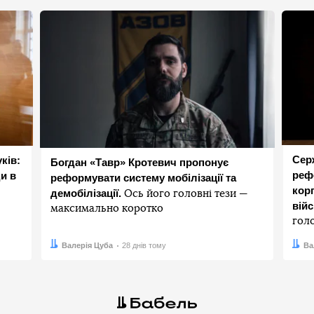
Сер
ків:
Богдан «Тавр» Кротевич пропонує
реф
и в
реформувати систему мобілізації та
корп
демобілізації.
Ось його головні тези —
вій
максимально коротко
гол
Автор:
Дата:
Валерія Цуба
28 днів тому
Авто
Дата:
Ва