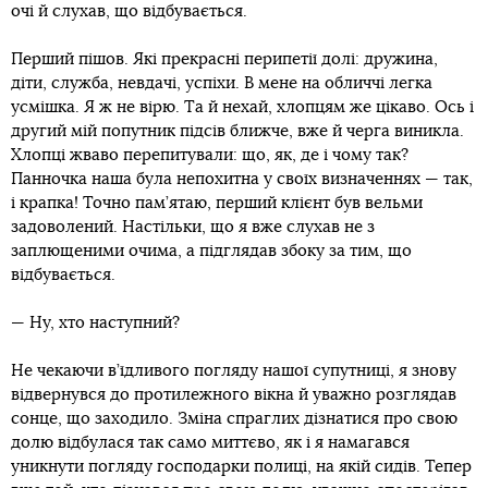
очі й слухав, що відбувається.
Перший пішов. Які прекрасні перипетії долі: дружина,
діти, служба, невдачі, успіхи. В мене на обличчі легка
усмішка. Я ж не вірю. Та й нехай, хлопцям же цікаво. Ось і
другий мій попутник підсів ближче, вже й черга виникла.
Хлопці жваво перепитували: що, як, де і чому так?
Панночка наша була непохитна у своїх визначеннях — так,
і крапка! Точно пам’ятаю, перший клієнт був вельми
задоволений. Настільки, що я вже слухав не з
заплющеними очима, а підглядав збоку за тим, що
відбувається.
— Ну, хто наступний?
Не чекаючи в’їдливого погляду нашої супутниці, я знову
відвернувся до протилежного вікна й уважно розглядав
сонце, що заходило. Зміна спраглих дізнатися про свою
долю відбулася так само миттєво, як і я намагався
уникнути погляду господарки полиці, на якій сидів. Тепер