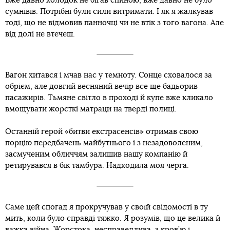
Вже давно холодок не бігав спиною, вже давно не було
сумнівів. Потрібні були сили витримати. І як я жалкував
тоді, що не відмовив панночці чи не втік з того вагона. Але
від долі не втечеш.
Вагон хитався і мчав нас у темноту. Сонце сховалося за
обрієм, але довгий весняний вечір все ще бадьорив
пасажирів. Тьмяне світло в проході й купе вже кликало
вмощувати жорсткі матраци на тверді полиці.
Останній герой «битви екстрасенсів» отримав свою
порцію передбачень майбутнього і з незадоволеним,
засмученим обличчям залишив нашу компанію й
ретирувався в бік тамбура. Надходила моя черга.
Саме цей спогад я прокручував у своїй свідомості в ту
мить, коли було справді тяжко. Я розумів, що це велика й
важка війна. Жорстока, несправедлива, з кров’ю і