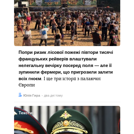
Попри ризик лісової пожежі півтори тисячі
французьких рейверів влаштували
нелегальну вечірку посеред поля — але її
зупинили фермери, що пригрозили залити
всіх гноєм
. І ще три історії з палаючої
Європи
Автор:
Дата:
Юлія Гира
два дні тому
Тексти