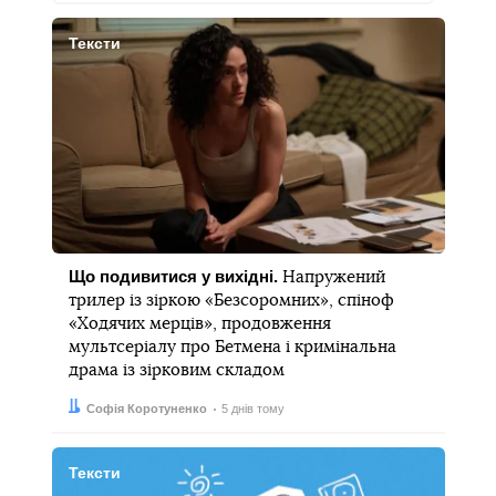
Тексти
Що подивитися у вихідні.
Напружений
трилер із зіркою «Безсоромних», спіноф
«Ходячих мерців», продовження
мультсеріалу про Бетмена і кримінальна
драма із зірковим складом
Автор:
Дата:
Софія Коротуненко
5 днів тому
Тексти