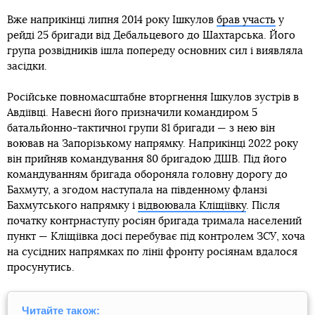
Вже наприкінці липня 2014 року Ішкулов
брав участь
у
рейді 25 бригади від Дебальцевого до Шахтарська. Його
група розвідників ішла попереду основних сил і виявляла
засідки.
Російське повномасштабне вторгнення Ішкулов зустрів в
Авдіївці. Навесні його призначили командиром 5
батальйонно-тактичної групи 81 бригади — з нею він
воював на Запорізькому напрямку. Наприкінці 2022 року
він прийняв командування 80 бригадою ДШВ. Під його
командуванням бригада обороняла головну дорогу до
Бахмуту, а згодом наступала на південному фланзі
Бахмутського напрямку і
відвоювала Кліщіївку
. Після
початку контрнаступу росіян бригада тримала населений
пункт — Кліщіївка досі перебуває під контролем ЗСУ, хоча
на сусідних напрямках по лінії фронту росіянам вдалося
просунутись.
Читайте також: