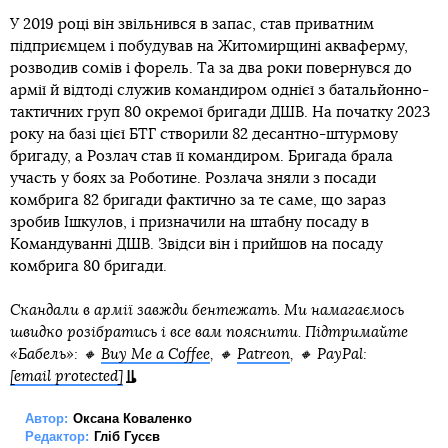
У 2019 році він звільнився в запас, став приватним
підприємцем і побудував на Житомирщині акваферму,
розводив сомів і форель. Та за два роки повернувся до
армії й відтоді служив командиром однієї з батальйонно-
тактичних груп 80 окремої бригади ДШВ. На початку 2023
року на базі цієї БТГ створили 82 десантно-штурмову
бригаду, а Розлач став її командиром. Бригада брала
участь у боях за Роботине. Розлача зняли з посади
комбрига 82 бригади фактично за те саме, що зараз
зробив Ішкулов, і призначили на штабну посаду в
Командуванні ДШВ. Звідси він і прийшов на посаду
комбрига 80 бригади.
Скандали в армії завжди бентежать. Ми намагаємось
швидко розібратись і все вам пояснити. Підтримайте
«Бабель»: 🔸
Buy Me a Coffee
, 🔸
Patreon
, 🔸 PayPal:
[email protected]
Автор:
Оксана Коваленко
Редактор:
Гліб Гусєв