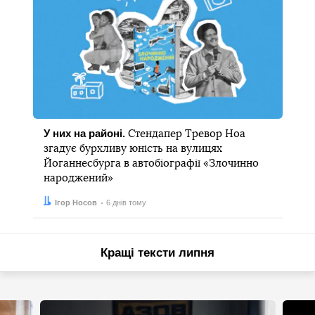
У них на районі.
Стендапер Тревор Ноа
згадує бурхливу юність на вулицях
Йоганнесбурга в автобіографії «Злочинно
народжений»
Автор:
Дата:
Ігор Носов
6 днів тому
Кращі тексти липня