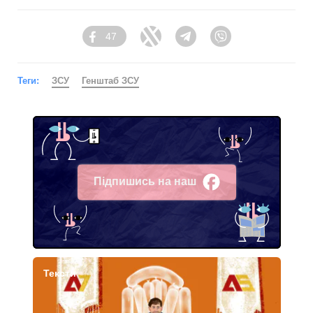
47
Facebook
Twitter
Telegram
Viber
Теги:
ЗСУ
Генштаб ЗСУ
Підпишись на наш
Facebook
Тексти