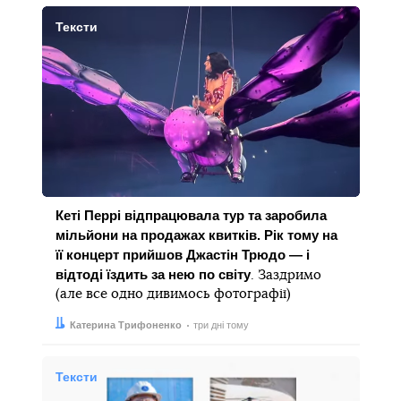
Тексти
Кеті Перрі відпрацювала тур та заробила
мільйони на продажах квитків. Рік тому на
її концерт прийшов Джастін Трюдо — і
відтоді їздить за нею по світу
. Заздримо
(але все одно дивимось фотографії)
Автор:
Дата:
Катерина Трифоненко
три дні тому
Тексти