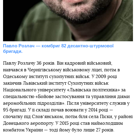
Павло Розлач — комбриг 82 десантно-штурмової
бригади.
Павлу Розлачу 36 років. Він кадровий військовий,
навчався в Чернігівському військовому ліцеї, потім в
Одеському інституті сухопутних військ. У 2009 році
закінчив Львівський інститут Сухопутних військ
Національного університету «Львівська політехніка» за
спеціальністю «Бойове застосування та управління діями
аеромобільних підрозділів». Після університету служив у
95 бригаді. У її складі почав воювати у 2014 році —
спочатку під Словʼянськом, потім біля села Піски, у районі
Донецького аеропорту. У 2015 році став наймолодшим
комбатом України — тоді йому було лише 27 років.