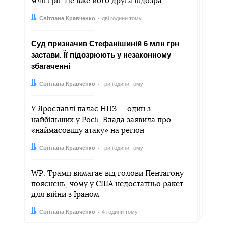
млн грн. Це вже його друга підозра
Автор:
Дата:
Світлана Кравченко
дві години тому
Суд призначив Стефанішиній 6 млн грн
застави. Її підозрюють у незаконному
збагаченні
Автор:
Дата:
Світлана Кравченко
три години тому
У Ярославлі палає НПЗ — один з
найбільших у Росії. Влада заявила про
«наймасовішу атаку» на регіон
Автор:
Дата:
Світлана Кравченко
три години тому
WP: Трамп вимагає від голови Пентагону
пояснень, чому у США недостатньо ракет
для війни з Іраном
Автор:
Дата:
Світлана Кравченко
4 години тому