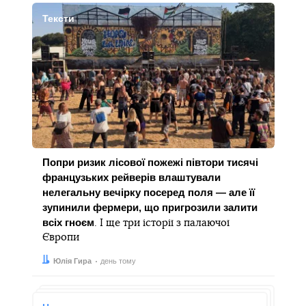
Тексти
Попри ризик лісової пожежі півтори тисячі
французьких рейверів влаштували
нелегальну вечірку посеред поля — але її
зупинили фермери, що пригрозили залити
всіх гноєм
. І ще три історії з палаючої
Європи
Автор:
Дата:
Юлія Гира
день тому