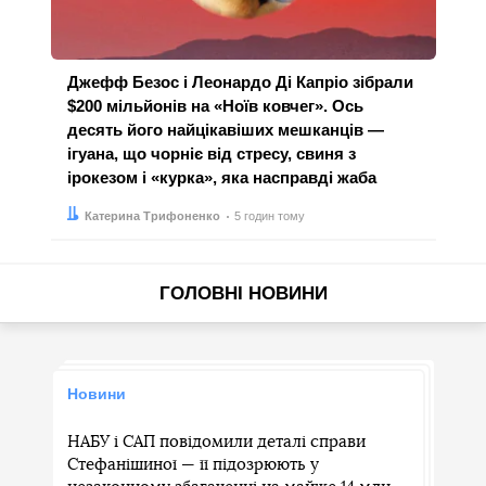
Джефф Безос і Леонардо Ді Капріо зібрали
$200 мільйонів на «Ноїв ковчег». Ось
десять його найцікавіших мешканців —
ігуана, що чорніє від стресу, свиня з
ірокезом і «курка», яка насправді жаба
Автор:
Дата:
Катерина Трифоненко
5 годин тому
ГОЛОВНІ НОВИНИ
Новини
НАБУ і САП повідомили деталі справи
Стефанішиної — її підозрюють у