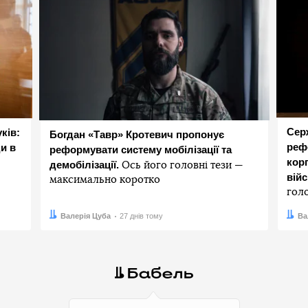
Сер
ків:
Богдан «Тавр» Кротевич пропонує
реф
и в
реформувати систему мобілізації та
корп
демобілізації.
Ось його головні тези —
вій
максимально коротко
гол
Автор:
Дата:
Валерія Цуба
27 днів тому
Авто
Дата:
Ва