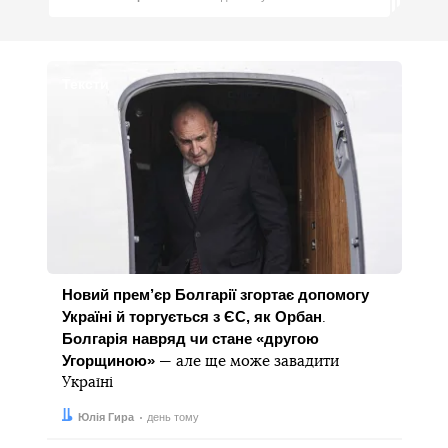
Тексти
Новий прем’єр Болгарії згортає допомогу
Україні й торгується з ЄС, як Орбан
.
Болгарія навряд чи стане «другою
Угорщиною»
— але ще може завадити
Україні
Автор:
Дата:
Юлія Гира
день тому