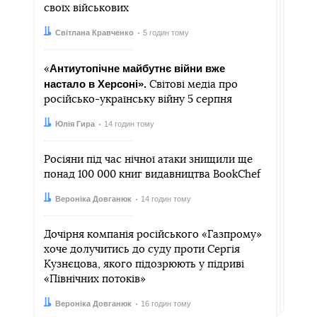
своїх військових
Автор:
Дата:
Світлана Кравченко
5 годин тому
Антиутопічне майбутнє війни вже
«
настало в Херсоні».
Світові медіа про
російсько-українську війну 5 серпня
Автор:
Дата:
Юлія Гира
14 годин тому
Росіяни під час нічної атаки знищили ще
понад 100 000 книг видавництва BookChef
Автор:
Дата:
Вероніка Довганюк
14 годин тому
Дочірня компанія російського «Газпрому»
хоче долучитись до суду проти Сергія
Кузнєцова, якого підозрюють у підриві
«Північних потоків»
Автор:
Дата:
Вероніка Довганюк
16 годин тому