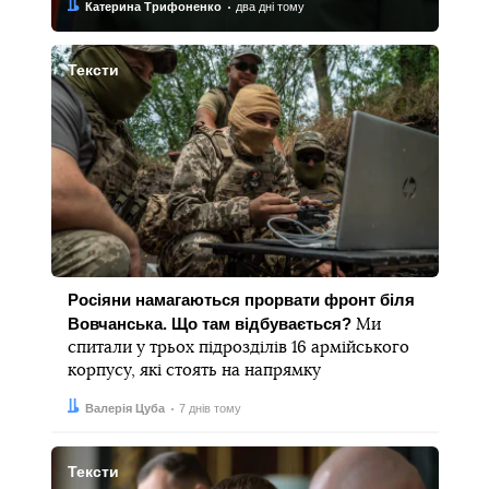
Автор:
Дата:
Катерина Трифоненко
два дні тому
Тексти
Росіяни намагаються прорвати фронт біля
Вовчанська. Що там відбувається?
Ми
спитали у трьох підрозділів 16 армійського
корпусу, які стоять на напрямку
Автор:
Дата:
Валерія Цуба
7 днів тому
Тексти