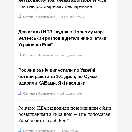
незаконному збагаченні на майже 14 млн
грн і недостовірному декларуванні
Автор:
Дата:
Світлана Кравченко
53 хвилини тому
Два великі НПЗ і судна в Чорному морі.
Зеленський розповів деталі нічної атаки
України по Росії
Автор:
Дата:
Світлана Кравченко
дві години тому
Росіяни за ніч випустили по Україні
чотири ракети та 101 дрон, по Сумах
вдарили КАБами. Які наслідки
Автор:
Дата:
Світлана Кравченко
дві години тому
Politico: США відновили повноцінний обмін
розвідданими з Україною — і це допомагає
Україні бити вглиб Росії
Автор:
Дата:
Світлана Кравченко
5 годин тому