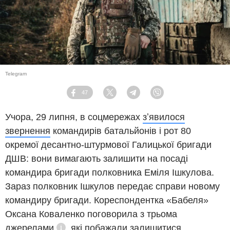
Telegram
47
Facebook
Twitter
Telegram
Viber
Учора, 29 липня, в соцмережах
зʼявилося
звернення
командирів батальйонів і рот 80
окремої десантно-штурмової Галицької бригади
ДШВ: вони вимагають залишити на посаді
командира бригади полковника Еміля Ішкулова.
Зараз полковник Ішкулов передає справи новому
командиру бригади. Кореспондентка «Бабеля»
Оксана Коваленко поговорила з
трьома
джерелами
, які побажали залишитися