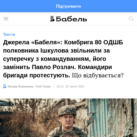
Підтримати
Facebook
Telegram
Twitter
Instagram
Меню
По
по
сай
Тексти
Джерела «Бабеля»: Комбрига 80 ОДШБ
полковника Ішкулова звільнили за
суперечку з командуванням, його
замінить Павло Розлач. Командири
бригади протестують.
Що відбувається?
Автор:
Редактор:
Оксана Коваленко
Гліб Гусєв
Дата:
10:21, 30 липня 2024