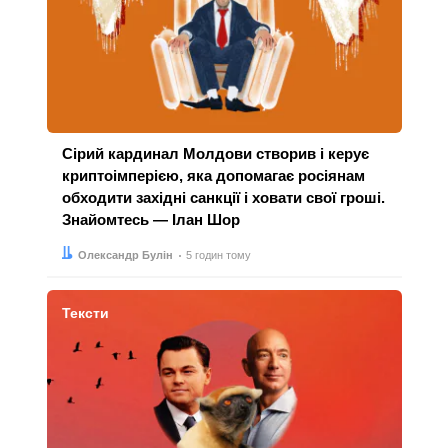
Сірий кардинал Молдови створив і керує
криптоімперією, яка допомагає росіянам
обходити західні санкції і ховати свої гроші.
Знайомтесь — Ілан Шор
Автор:
Дата:
Олександр Булін
5 годин тому
Тексти