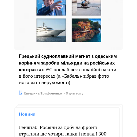
Грецький судноплавний магнат з одеським
корінням заробив мільярди на російських
контрактах
. ЄС послаблює санкційні пакети
в його інтересах (а «Бабель» зібрав фото
його яхт і нерухомості)
Автор:
Дата:
Катерина Трифоненко
9 днів тому
Новини
Генштаб: Росіяни за добу на фронті
втратили ще чотири танки і понад 1 300