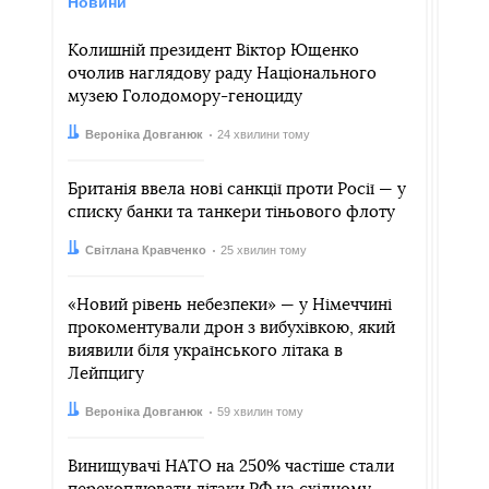
Новини
Колишній президент Віктор Ющенко
очолив наглядову раду Національного
музею Голодомору-геноциду
Автор:
Дата:
Вероніка Довганюк
24 хвилини тому
Британія ввела нові санкції проти Росії — у
списку банки та танкери тіньового флоту
Автор:
Дата:
Світлана Кравченко
25 хвилин тому
«Новий рівень небезпеки» — у Німеччині
прокоментували дрон з вибухівкою, який
виявили біля українського літака в
Лейпцигу
Автор:
Дата:
Вероніка Довганюк
59 хвилин тому
Винищувачі НАТО на 250% частіше стали