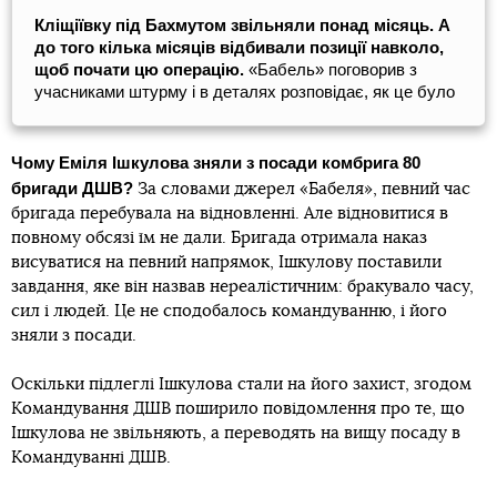
Кліщіївку під Бахмутом звільняли понад місяць. А
до того кілька місяців відбивали позиції навколо,
щоб почати цю операцію.
«Бабель» поговорив з
учасниками штурму і в деталях розповідає, як це було
Чому Еміля Ішкулова зняли з посади комбрига 80
бригади ДШВ?
За словами джерел «Бабеля», певний час
бригада перебувала на відновленні. Але відновитися в
повному обсязі їм не дали. Бригада отримала наказ
висуватися на певний напрямок, Ішкулову поставили
завдання, яке він назвав нереалістичним: бракувало часу,
сил і людей. Це не сподобалось командуванню, і його
зняли з посади.
Оскільки підлеглі Ішкулова стали на його захист, згодом
Командування ДШВ поширило повідомлення про те, що
Ішкулова не звільняють, а переводять на вищу посаду в
Командуванні ДШВ.