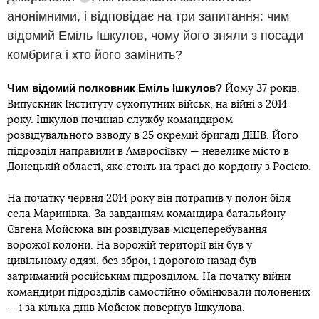
Довідка
анонімними, і відповідає на три запитання: чим
відомий Еміль Ішкулов, чому його зняли з посади
комбрига і хто його замінить?
Чим відомий полковник Еміль Ішкулов?
Йому 37 років.
Випускник Інституту сухопутних військ, на війні з 2014
року. Ішкулов починав службу командиром
розвідувального взводу в 25 окремій бригаді ДШВ. Його
підрозділ направили в Амвросіївку — невелике місто в
Донецькій області, яке стоїть на трасі до кордону з Росією.
На початку червня 2014 року він потрапив у полон біля
села Маринівка. За завданням командира батальйону
Євгена Мойсюка він розвідував місцеперебування
ворожої колони. На ворожій території він був у
цивільному одязі, без зброї, і дорогою назад був
затриманий російським підрозділом. На початку війни
командири підрозділів самостійно обмінювали полонених
— і за кілька днів Мойсюк повернув Ішкулова.