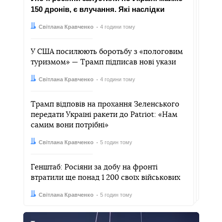
150 дронів, є влучання. Які наслідки
Автор:
Дата:
Світлана Кравченко
4 години тому
У США посилюють боротьбу з «пологовим
туризмом» — Трамп підписав нові укази
Автор:
Дата:
Світлана Кравченко
4 години тому
Трамп відповів на прохання Зеленського
передати Україні ракети до Patriot: «Нам
самим вони потрібні»
Автор:
Дата:
Світлана Кравченко
5 годин тому
Генштаб: Росіяни за добу на фронті
втратили ще понад 1 200 своїх військових
Автор:
Дата:
Світлана Кравченко
5 годин тому