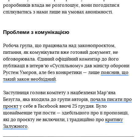
розробників влада не розголошує, вони погодилися
спілкуватись з нами лише на умовах анонімності.
Проблеми з комунікацією
Робоча група, що працювала над законопроєктом,
питання, як комунікувати вже готовий документ, не
обговорювала. Єдиний офіційний коментар до його
публікації в інтервʼю «Суспільному» дав міністр оборони
Рустем Умєров, але без конкретики — лише
пояснив, що
такий закон необхідний
.
Заступниця голови комітету з нацбезпеки Марʼяна
Безугла, яка входила до групи авторів,
почала писати про
проєкт
у себе в Facebook вночі 25 грудня. Було
щонайменше три пости — здебільшого про її пропозиції,
які до проєкту не включили, і традиційно про
критику
Залужного
.