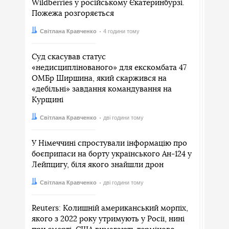
Wildberries у російському Єкатеринбурзі.
Пожежа розгоряється
Автор:
Дата:
Світлана Кравченко
4 години тому
Суд скасував статус
«недисциплінованого» для екскомбата 47
ОМБр Ширшина, який скаржився на
«дебільні» завдання командування на
Курщині
Автор:
Дата:
Світлана Кравченко
дві години тому
У Німеччині спростували інформацію про
боєприпаси на борту українського Ан-124 у
Лейпцигу, біля якого знайшли дрон
Автор:
Дата:
Світлана Кравченко
дві години тому
Reuters: Колишній американський морпіх,
якого з 2022 року утримують у Росії, нині