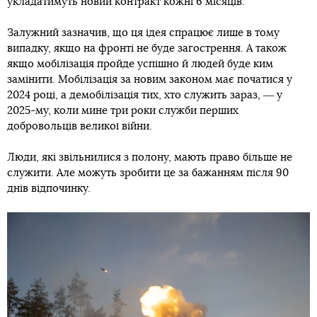
укладатимуть новий контракт кожні 6 місяців.
Залужний зазначив, що ця ідея спрацює лише в тому
випадку, якщо на фронті не буде загострення. А також
якщо мобілізація пройде успішно й людей буде ким
замінити. Мобілізація за новим законом має початися у
2024 році, а демобілізація тих, хто служить зараз, ― у
2025-му, коли мине три роки служби перших
добровольців великої війни.
Люди, які звільнилися з полону, мають право більше не
служити. Але можуть зробити це за бажанням після 90
днів відпочинку.