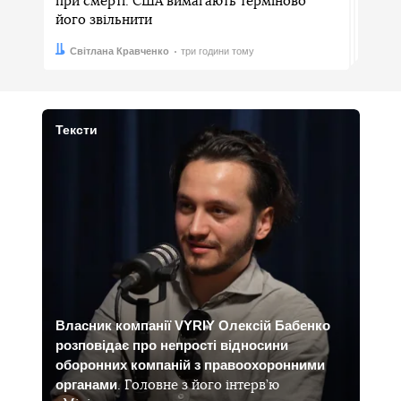
при смерті. США вимагають терміново
його звільнити
Автор:
Дата:
Світлана Кравченко
три години тому
Тексти
Власник компанії VYRIY Олексій Бабенко
розповідає про непрості відносини
оборонних компаній з правоохоронними
органами
. Головне з його інтерв’ю