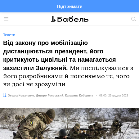
Підтримати
Facebook
Telegram
Twitter
Instagram
Меню
По
по
сай
Тексти
Від закону про мобілізацію
дистанціюється президент, його
критикують цивільні та намагається
захистити Залужний.
Ми поспілкувалися з
його розробниками й пояснюємо те, чого
ви досі не зрозуміли
Автор:
Редактори:
Оксана Коваленко
Дмитро Раєвський
,
Катерина Коберник
Дата:
08:00, 29 грудня 2023