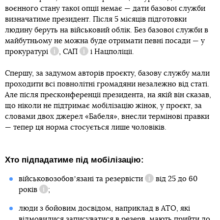
воєнного стану такої опції немає — дати базової служби
визначатиме президент. Після 5 місяців підготовки
людину беруть на військовий облік. Без базової служби в
майбутньому не можна буде отримати певні посади —
у
прокуратурі
,
САП
і Нацполіції.
Довідка
Довідка
Спершу, за задумом авторів проєкту, базову службу мали
проходити всі повнолітні громадяни незалежно від статі.
Але після пресконференції президента, на якій він сказав,
що ніколи не підтримає мобілізацію жінок, у проєкт, за
словами двох джерел «Бабеля», внесли термінові правки
— тепер ця норма стосується лише чоловіків.
Хто підпадатиме під мобілізацію:
військовозобовʼязані та
резервісти
від
25 до 60
Довідка
років
;
Довідка
люди з бойовим досвідом, наприклад в АТО, які
відмовилися записуватися в резерв, мають прийти до