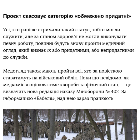
Проєкт скасовує категорію «обмежено придатні»
Усі, хто раніше отримали такий статус, тобто могли
служити, але за станом здоровʼя не могли виконувати
певну роботу, повинні будуть знову пройти медичний
огляд, який визнає їх або придатними, або непридатними
до служби.
Медогляд також мають пройти всі, хто за повісткою
ставатимуть на військовий облік. Поки що невідомо, як
медкомісія оцінюватиме хвороби та фізичний стан, — це
визначить нова редакція наказу Міноборони № 402. За
інформацією «Бабеля», над нею зараз працюють.