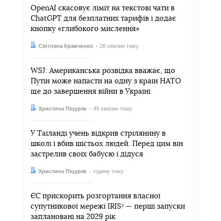
OpenAI скасовує ліміт на текстові чати в
ChatGPT для безплатних тарифів і додає
кнопку «глибокого мислення»
Автор:
Дата:
Світлана Кравченко
28 хвилин тому
WSJ: Американська розвідка вважає, що
Путін може напасти на одну з країн НАТО
ще до завершення війни в Україні
Автор:
Дата:
Христина Піцуряк
45 хвилин тому
У Таїланді учень відкрив стрілянину в
школі і вбив шістьох людей. Перед цим він
застрелив своїх бабусю і дідуся
Автор:
Дата:
Христина Піцуряк
годину тому
ЄС прискорить розгортання власної
супутникової мережі IRIS² — перші запуски
заплановані на 2029 рік