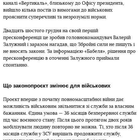
каналі «Вертикаль», близькому до Офісу президента,
вийшло кілька постів із вимогами до військових
прояснити суперечливі та незрозумілі норми.
Двадцять шостого грудня на своїй першій
пресконференції це зробив головнокомандувач Валерій
Залужний і заразом нагадав, що Збройні сили не пишуть і
не вносять закони. За інформацією «Бабеля», рішення про
пресконференцію в оточенні Залужного приймали
спонтанно.
Що законопроєкт змінює для військових
Проєкт вперше з початку повномасштабної війни дає
можливість військовим звільнитися зі служби за власним
бажанням. Єдина умова — 36 місяців безперервної служби
під час воєнного стану. Після цього протягом двох років
мобілізувати людину повторно не можна. Ті, хто після 36
місяців служби у ЗСУ вирішать продовжити службу,