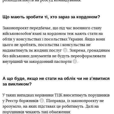
розподілятимуть на розсуд командування.
Що мають зробити ті, хто зараз за кордоном?
Законопроєкт передбачає, що під час воєнного стану
військовозобовʼязані за кордоном теж мають стати на
облік у консульствах і посольствах України. Якщо вони
цього не зроблять, посольства і консульства не
надаватимуть їм
жодних послуг
. Зокрема, громадянам
Довідка
без військових документів не будуть переоформлювати
внутрішній чи
закордонний паспорти
.
Довідка
А що буде, якщо не стати на облік чи не зʼявитися
за викликом?
У таких випадках керівники ТЦК вноситимуть порушників
у
Реєстр боржників
. Щоправда, із законопроєкту не
Довідка
зрозуміло, на яких підставах це робитимуть. Далі на
порушників чекають такі обмеження: