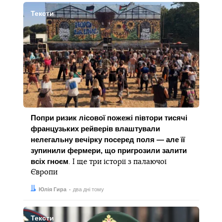
Тексти
Попри ризик лісової пожежі півтори тисячі
французьких рейверів влаштували
нелегальну вечірку посеред поля — але її
зупинили фермери, що пригрозили залити
всіх гноєм
. І ще три історії з палаючої
Європи
Автор:
Дата:
Юлія Гира
два дні тому
Тексти