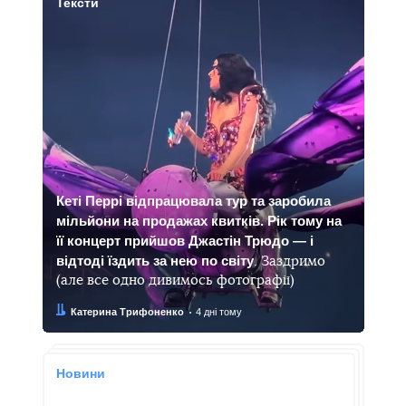
Тексти
Кеті Перрі відпрацювала тур та заробила
мільйони на продажах квитків. Рік тому на
її концерт прийшов Джастін Трюдо — і
відтоді їздить за нею по світу
. Заздримо
(але все одно дивимось фотографії)
Автор:
Дата:
Катерина Трифоненко
4 дні тому
Новини