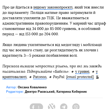
Про це йдеться в
іншому законопроєкті
, який теж внесли
до парламенту. Поліція матиме право затримувати й
доставляти ухилянтів до ТЦК. Це вважатиметься
адміністративним правопорушенням. У мирний час штраф
становитиме від 34 000 до 85 000 гривень, в особливий
період — від 153 000 до 204 000.
Якщо людина ухилятиметься від медогляду і мобілізації
під час воєнного стану, це розглядатимуть як злочин і
каратимуть 3―5 роками позбавлення волі.
Перемога вимагає непростих рішень, про які ми завжди
писатимемо. Підтримайте «Бабель»:
🔸
у гривні
, 🔸
у
криптовалюті
, 🔸
Patreon
, 🔸 PayPal:
[email protected]
.
Автор:
Оксана Коваленко
Редактори:
Дмитро Раєвський
,
Катерина Коберник
1