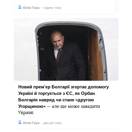
Автор:
Дата:
Юлія Гира
годину тому
Тексти
Новий прем’єр Болгарії згортає допомогу
Україні й торгується з ЄС, як Орбан
.
Болгарія навряд чи стане «другою
Угорщиною»
— але ще може завадити
Україні
Автор:
Дата:
Юлія Гира
два дні тому