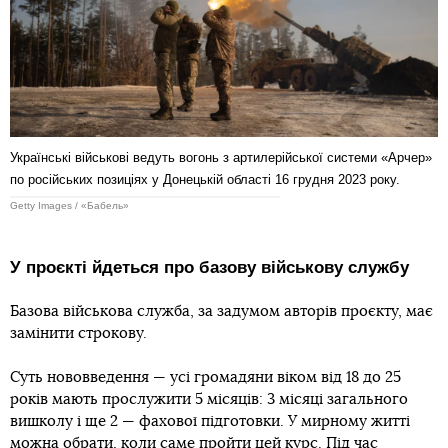
Українські військові ведуть вогонь з артилерійської системи «Арчер»
по російських позиціях у Донецькій області 16 грудня 2023 року.
Getty Images / «Бабель»
У проєкті йдеться про базову військову службу
Базова військова служба, за задумом авторів проєкту, має
замінити строкову.
Суть нововведення — усі громадяни віком від 18 до 25
років мають прослужити 5 місяців: 3 місяці загального
вишколу і ще 2 — фахової підготовки. У мирному житті
можна обрати, коли саме пройти цей курс. Під час