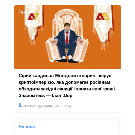
Тексти
Сірий кардинал Молдови створив і керує
криптоімперією, яка допомагає росіянам
обходити західні санкції і ховати свої гроші.
Знайомтесь — Ілан Шор
Автор:
Дата:
Олександр Булін
день тому
Новини