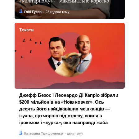
«Мілітарному» — максимально коротко
Автор:
Дата:
Гліб Гусєв
23 години тому
Тексти
Джефф Безос і Леонардо Ді Капріо зібрали
$200 мільйонів на «Ноїв ковчег». Ось
десять його найцікавіших мешканців —
ігуана, що чорніє від стресу, свиня з
ірокезом і «курка», яка насправді жаба
Автор:
Дата:
Катерина Трифоненко
день тому