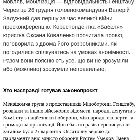
мовляв, мобілізація — відповідальність Генштабу.
Через це 26 грудня головнокомандувач Валерій
Залужний дав першу за час великої війни
пресконференцію. Кореспондентка «Бабеля» і
юристка Оксана Коваленко прочитала проєкт,
поговорила з двома його розробниками, які
погодилися спілкуватись на умовах анонімності.
Разом вони пояснюють усе, що ви не зрозуміли
або (можливо) зрозуміли неправильно.
Хто насправді готував законопроєкт
Міжвідомча група з представників Міноборони, Генштабу,
розвідки та інших військових відомств, народні депутати з
Комітету з нацбезпеки і оборони, міжнародні експерти та
громадські організації. Його багато разів переписували —
загалом було 27 варіантів. Остаточну версію до
парламенту вніс міністр оборони Рустем Умєров. Імена