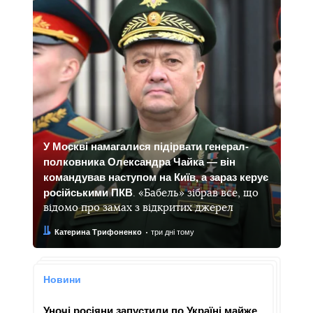
У Москві намагалися підірвати генерал-
полковника Олександра Чайка — він
командував наступом на Київ, а зараз керує
російськими ПКВ
. «Бабель» зібрав все, що
відомо про замах з відкритих джерел
Автор:
Дата:
Катерина Трифоненко
три дні тому
Новини
Уночі росіяни запустили по Україні майже