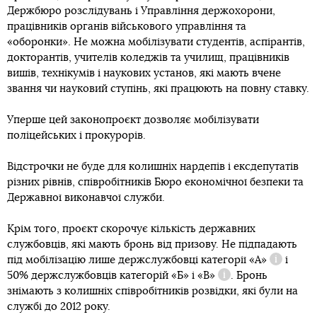
Держбюро розслідувань і Управління держохорони,
працівників органів військового управління та
«оборонки». Не можна мобілізувати студентів, аспірантів,
докторантів, учителів коледжів та училищ, працівників
вишів, технікумів і наукових установ, які мають вчене
звання чи науковий ступінь, які працюють на повну ставку.
Уперше цей законопроєкт дозволяє мобілізувати
поліцейських і прокурорів.
Відстрочки не буде для колишніх нардепів і ексдепутатів
різних рівнів, співробітників Бюро економічної безпеки та
Державної виконавчої служби.
Крім того, проєкт скорочує кількість державних
службовців, які мають бронь від призову. Не підпадають
під мобілізацію лише держслужбовці
категорії «А»
і
Довідка
50% держслужбовців
категорій «Б» і «В»
. Бронь
Довідка
знімають з колишніх співробітників розвідки, які були на
службі до 2012 року.