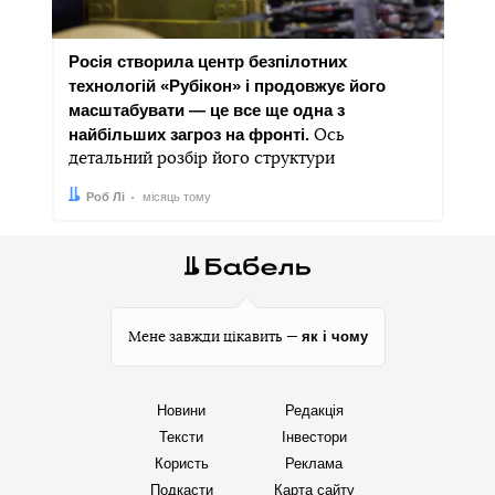
Росія створила центр безпілотних
технологій «Рубікон» і продовжує його
масштабувати — це все ще одна з
найбільших загроз на фронті.
Ось
детальний розбір його структури
Автор:
Дата:
Роб Лі
місяць тому
як і чому
Мене завжди цікавить —
Новини
Редакція
Тексти
Інвестори
Користь
Реклама
Подкасти
Карта сайту