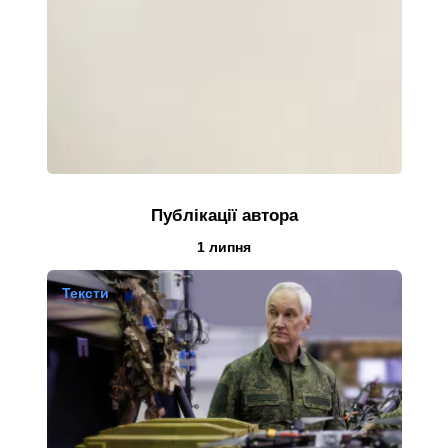
Публікації автора
Результати за
1 липня
Тексти