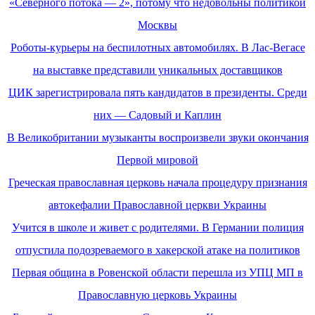
«Северного потока — 2», потому что недовольны политикой
Москвы
Роботы-курьеры на беспилотных автомобилях. В Лас-Вегасе
на выставке представили уникальных доставщиков
ЦИК зарегистрировала пять кандидатов в президенты. Среди
них — Садовый и Каплин
В Великобритании музыканты воспроизвели звуки окончания
Первой мировой
Греческая православная церковь начала процедуру признания
автокефалии Православной церкви Украины
Учится в школе и живет с родителями. В Германии полиция
отпустила подозреваемого в хакерской атаке на политиков
Первая община в Ровенской области перешла из УПЦ МП в
Православную церковь Украины