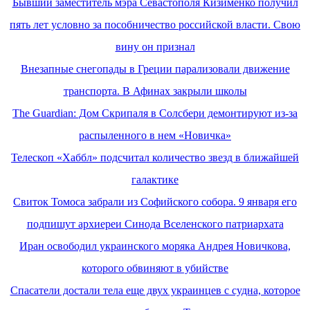
Бывший заместитель мэра Севастополя Кизименко получил
пять лет условно за пособничество российской власти. Свою
вину он признал
Внезапные снегопады в Греции парализовали движение
транспорта. В Афинах закрыли школы
The Guardian: Дом Скрипаля в Солсбери демонтируют из-за
распыленного в нем «Новичка»
Телескоп «Хаббл» подсчитал количество звезд в ближайшей
галактике
Свиток Томоса забрали из Софийского собора. 9 января его
подпишут архиереи Синода Вселенского патриархата
Иран освободил украинского моряка Андрея Новичкова,
которого обвиняют в убийстве
Спасатели достали тела еще двух украинцев с судна, которое