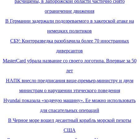
расчищены, в Запорожской области частично снято
ограничение движения
В Германии задержали подозреваемого в хакерской атаке на
немецких политиков
СБУ: Контрразведка разоблачила более 70 иностранных
диверсантов
MasterCard убрала название со своего логотипа. Впервые за 50
лет
НАПК внесло предписания вице-премьер-министру и двум
министрам о нарушении этического поведения
Hyundai показала «ходячую машину». Ее можно использовать
для спасательных операций
В Черное море вошел десантный корабль морской пехоты
США