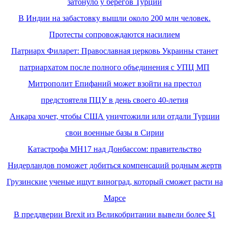
затонуло у берегов Турции
В Индии на забастовку вышли около 200 млн человек.
Протесты сопровождаются насилием
Патриарх Филарет: Православная церковь Украины станет
патриархатом после полного объединения с УПЦ МП
Митрополит Епифаний может взойти на престол
предстоятеля ПЦУ в день своего 40-летия
Анкара хочет, чтобы США уничтожили или отдали Турции
свои военные базы в Сирии
Катастрофа MH17 над Донбассом: правительство
Нидерландов поможет добиться компенсаций родным жертв
Грузинские ученые ищут виноград, который сможет расти на
Марсе
В преддверии Brexit из Великобритании вывели более $1