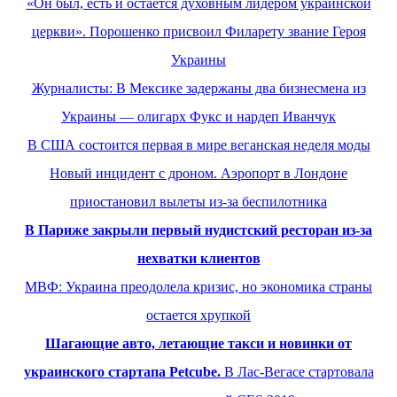
«Он был, есть и остается духовным лидером украинской
церкви». Порошенко присвоил Филарету звание Героя
Украины
Журналисты: В Мексике задержаны два бизнесмена из
Украины — олигарх Фукс и нардеп Иванчук
В США состоится первая в мире веганская неделя моды
Новый инцидент с дроном. Аэропорт в Лондоне
приостановил вылеты из-за беспилотника
В Париже закрыли первый нудистский ресторан из-за
нехватки клиентов
МВФ: Украина преодолела кризис, но экономика страны
остается хрупкой
Шагающие авто, летающие такси и новинки от
украинского стартапа Petcube.
В Лас-Вегасе стартовала