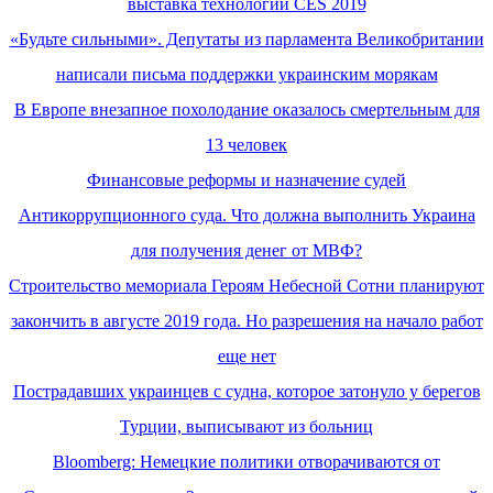
выставка технологий CES 2019
«Будьте сильными». Депутаты из парламента Великобритании
написали письма поддержки украинским морякам
В Европе внезапное похолодание оказалось смертельным для
13 человек
Финансовые реформы и назначение судей
Антикоррупционного суда. Что должна выполнить Украина
для получения денег от МВФ?
Строительство мемориала Героям Небесной Сотни планируют
закончить в августе 2019 года. Но разрешения на начало работ
еще нет
Пострадавших украинцев с судна, которое затонуло у берегов
Турции, выписывают из больниц
Bloomberg: Немецкие политики отворачиваются от