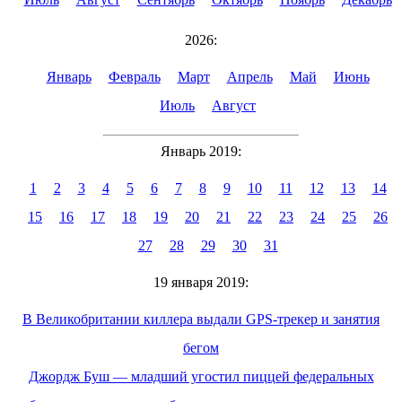
2026:
Январь
Февраль
Март
Апрель
Май
Июнь
Июль
Август
Январь 2019:
1
2
3
4
5
6
7
8
9
10
11
12
13
14
15
16
17
18
19
20
21
22
23
24
25
26
27
28
29
30
31
19 января 2019:
В Великобритании киллера выдали GPS-трекер и занятия
бегом
Джордж Буш — младший угостил пиццей федеральных