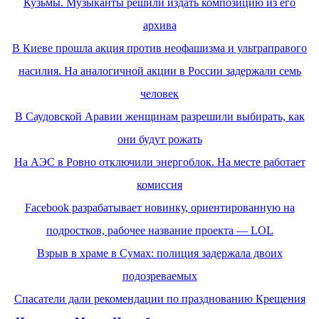
Кузьмы. Музыканты решили издать композицию из его
архива
В Киеве прошла акция против неофашизма и ультраправого
насилия. На аналогичной акции в России задержали семь
человек
В Саудовской Аравии женщинам разрешили выбирать, как
они будут рожать
На АЭС в Ровно отключили энергоблок. На месте работает
комиссия
Facebook разрабатывает новинку, ориентированную на
подростков, рабочее название проекта — LOL
Взрыв в храме в Сумах: полиция задержала двоих
подозреваемых
Спасатели дали рекомендации по празднованию Крещения