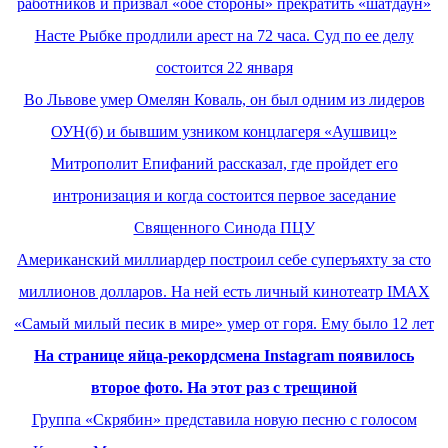
работников и призвал «обе стороны» прекратить «шатдаун»
Насте Рыбке продлили арест на 72 часа. Суд по ее делу
состоится 22 января
Во Львове умер Омелян Коваль, он был одним из лидеров
ОУН(б) и бывшим узником концлагеря «Аушвиц»
Митрополит Епифаний рассказал, где пройдет его
интронизация и когда состоится первое заседание
Священного Синода ПЦУ
Американский миллиардер построил себе суперъяхту за сто
миллионов долларов. На ней есть личный кинотеатр IMAX
«Самый милый песик в мире» умер от горя. Ему было 12 лет
На странице яйца-рекордсмена Instagram появилось
второе фото. На этот раз с трещиной
Группа «Скрябин» представила новую песню с голосом