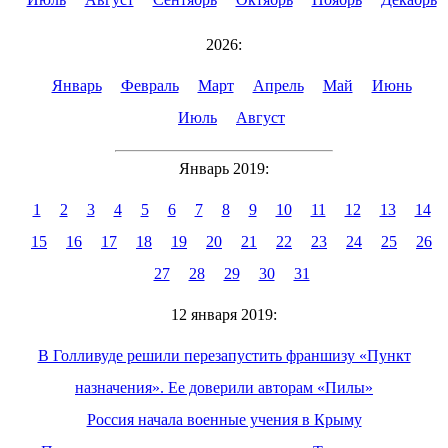
2026:
Январь
Февраль
Март
Апрель
Май
Июнь
Июль
Август
Январь 2019:
1
2
3
4
5
6
7
8
9
10
11
12
13
14
15
16
17
18
19
20
21
22
23
24
25
26
27
28
29
30
31
12 января 2019:
В Голливуде решили перезапустить франшизу «Пункт
назначения». Ее доверили авторам «Пилы»
Россия начала военные учения в Крыму