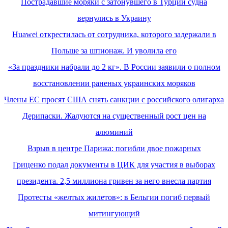
Пострадавшие моряки с затонувшего в Турции судна
вернулись в Украину
Huawei открестилась от сотрудника, которого задержали в
Польше за шпионаж. И уволила его
«За праздники набрали до 2 кг». В России заявили о полном
восстановлении раненых украинских моряков
Члены ЕС просят США снять санкции с российского олигарха
Дерипаски. Жалуются на существенный рост цен на
алюминий
Взрыв в центре Парижа: погибли двое пожарных
Гриценко подал документы в ЦИК для участия в выборах
президента. 2,5 миллиона гривен за него внесла партия
Протесты «желтых жилетов»: в Бельгии погиб первый
митингующий