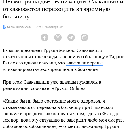
Несмотря на две реанимации, Саакашвили
отказывается переходить в тюремную
больницу
Автор:
Sofiia Telishevska
Дата:
23:51, 26 октября 2021
Facebook
Twitter
Telegram
Viber
Бывший президент Грузии Михеил Саакашвили
отказывается от перевода в тюремную больницу в Глдане.
Ранее его адвокат заявил, что
власти намерены
«ликвидировать» экс-президента в больнице
.
При этом Саакашвили уже дважды нуждался в
реанимации, сообщает «
Грузия Online
».
«Каким бы ни было состояние моего здоровья, я
отказываюсь от перевода в больницу при Глданской
тюрьме и предпочитаю оставаться там, где я сейчас, до
тех пор, пока эту ситуацию не завершит либо моя смерть,
либо мое освобождение», — отметил экс-лидер Грузии.