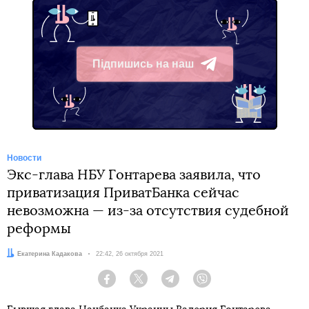
Підпишись на наш
Telegram
Новости
Экс-глава НБУ Гонтарева заявила, что
приватизация ПриватБанка сейчас
невозможна — из-за отсутствия судебной
реформы
Автор:
Екатерина Кадакова
Дата:
22:42, 26 октября 2021
Facebook
Twitter
Telegram
Viber