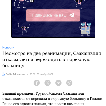
Підпишись на наш
Telegram
Новости
Несмотря на две реанимации, Саакашвили
отказывается переходить в тюремную
больницу
Автор:
Sofiia Telishevska
Дата:
23:51, 26 октября 2021
Facebook
Twitter
Telegram
Viber
Бывший президент Грузии Михеил Саакашвили
отказывается от перевода в тюремную больницу в Глдане.
Ранее его адвокат заявил, что
власти намерены