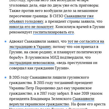
2013 году, против него там возбудили четыре
уголовных дела, еще по двум уже есть приговоры.
Также против него возбудили дело за незаконное
пересечение границы. В СИЗО
Саакашвили уже
объявил голодовку
, а президент страны заявила, что
никогда его не помилует
. Консилиум врачей в Грузии
рекомендует
госпитализировать его
.
Адвокат Саакашвили заявил, что
тот не согласится на
экстрадицию в Украину
, потому что «он приехал в
Грузию, на свою родину, и планирует политическую
борьбу». В грузинском МИД подтвердили, что
экстрадиция невозможна
, «ведь преступления он
совершал как гражданин Грузии».
В 2015 году Саакашвили лишили грузинского
гражданства. В 2015 году тогдашний президент
Украины Петр Порошенко дал ему украинское
гражданство, а в 2017 году забрал. В мае 2019 указом
президента Владимира Зеленского
Саакашвили
вернули украинское гражданство
. На фоне его ареста