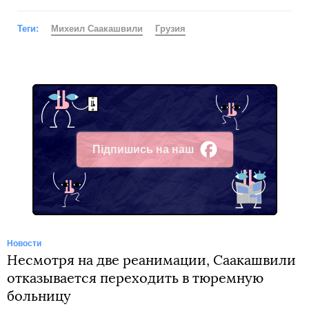
Теги:
Михеил Саакашвили
Грузия
Підпишись на наш
Facebook
Новости
Несмотря на две реанимации, Саакашвили
отказывается переходить в тюремную
больницу