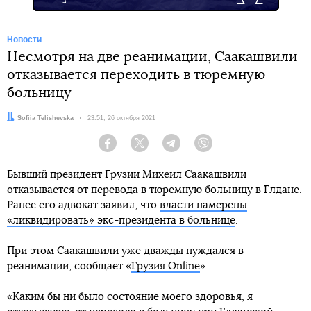
Новости
Несмотря на две реанимации, Саакашвили
отказывается переходить в тюремную
больницу
Автор:
Sofiia Telishevska
Дата:
23:51, 26 октября 2021
Facebook
Twitter
Telegram
Viber
Бывший президент Грузии Михеил Саакашвили
отказывается от перевода в тюремную больницу в Глдане.
Ранее его адвокат заявил, что
власти намерены
«ликвидировать» экс-президента в больнице
.
При этом Саакашвили уже дважды нуждался в
реанимации, сообщает «
Грузия Online
».
«Каким бы ни было состояние моего здоровья, я