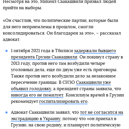
Несмотря на это, Михеил Саакашвили призвал людей
прийти на выборы.
«Он счастлив, что политические партии, которые были
для него неприемлемы в прошлом, смогли
консолидироваться. Он благодарен за это», – рассказал
адвокат.
1 октября 2021 года в Тбилиси
задержали бывшего
президента Грузии Саакашвили
. Он покинул страну в
2013 году, против него там возбудили четыре
уголовных дела, еще по двум уже есть приговоры.
Также против него возбудили дело за незаконное
пересечение границы. В СИЗО
Саакашвили уже
объявил голодовку
, а президент страны заявила, что
никогда его не помилует
. Консилиум врачей в Грузии
рекомендует
госпитализировать его
.
Адвокат Саакашвили заявил, что
тот не согласится на
экстрадицию в Украину
, потому что «он приехал в
Грузию, на свою родину, и планирует политическую