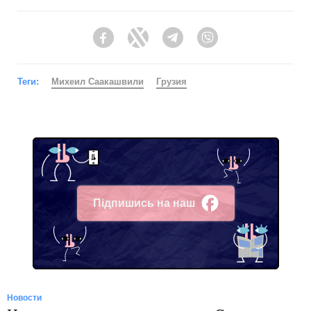
Facebook
Twitter
Telegram
Viber
Теги:
Михеил Саакашвили
Грузия
Підпишись на наш
Facebook
Новости