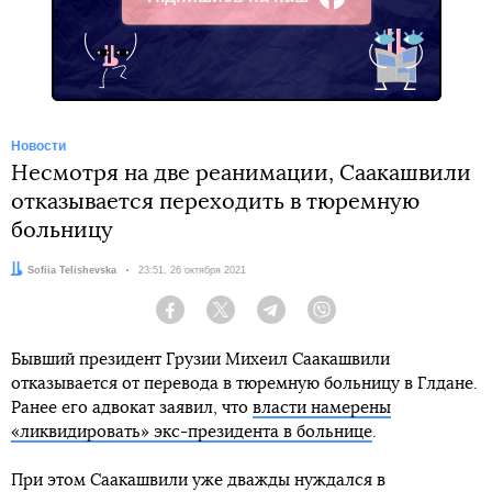
Facebook
Новости
Несмотря на две реанимации, Саакашвили
отказывается переходить в тюремную
больницу
Автор:
Sofiia Telishevska
Дата:
23:51, 26 октября 2021
Facebook
Twitter
Telegram
Viber
Бывший президент Грузии Михеил Саакашвили
отказывается от перевода в тюремную больницу в Глдане.
Ранее его адвокат заявил, что
власти намерены
«ликвидировать» экс-президента в больнице
.
При этом Саакашвили уже дважды нуждался в