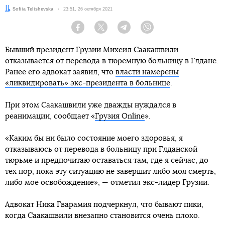
Автор:
Sofiia Telishevska
Дата:
23:51, 26 октября 2021
Facebook
Twitter
Telegram
Viber
Бывший президент Грузии Михеил Саакашвили
отказывается от перевода в тюремную больницу в Глдане.
Ранее его адвокат заявил, что
власти намерены
«ликвидировать» экс-президента в больнице
.
При этом Саакашвили уже дважды нуждался в
реанимации, сообщает «
Грузия Online
».
«Каким бы ни было состояние моего здоровья, я
отказываюсь от перевода в больницу при Глданской
тюрьме и предпочитаю оставаться там, где я сейчас, до
тех пор, пока эту ситуацию не завершит либо моя смерть,
либо мое освобождение», — отметил экс-лидер Грузии.
Адвокат Ника Гварамия подчеркнул, что бывают пики,
когда Саакашвили внезапно становится очень плохо.