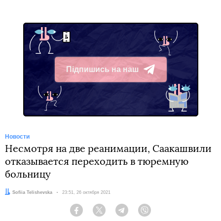
Підпишись на наш
Telegram
Новости
Несмотря на две реанимации, Саакашвили
отказывается переходить в тюремную
больницу
Автор:
Sofiia Telishevska
Дата:
23:51, 26 октября 2021
Facebook
Twitter
Telegram
Viber