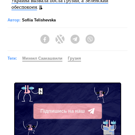
Украина вызвала посла Грузии, а Зеленский
обеспокоен
.
Автор:
Sofiia Telishevska
Facebook
Twitter
Telegram
Viber
Теги:
Михеил Саакашвили
Грузия
Підпишись на наш
Telegram