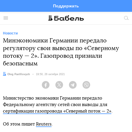
Поддержать
Facebook
Telegram
Twitter
Instagram
Меню
Пои
по
сай
Новости
Минэкономики Германии передало
регулятору свои выводы по «Северному
потоку — 2». Газопровод признали
безопасным
Автор:
Oleg Panfilovych
Дата:
19:50, 26 октября 2021
Facebook
Twitter
Telegram
Viber
Министерство экономики Германии передало
Федеральному агентству сетей свои выводы для
сертификации газопровода «Северный поток — 2»
.
Об этом пишет
Reuters
.