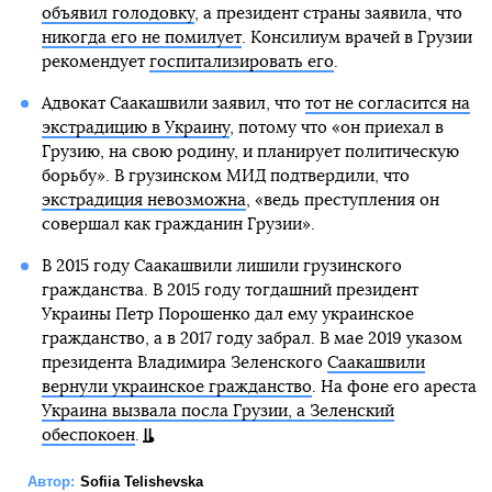
объявил голодовку
, а президент страны заявила, что
никогда его не помилует
. Консилиум врачей в Грузии
рекомендует
госпитализировать его
.
Адвокат Саакашвили заявил, что
тот не согласится на
экстрадицию в Украину
, потому что «он приехал в
Грузию, на свою родину, и планирует политическую
борьбу». В грузинском МИД подтвердили, что
экстрадиция невозможна
, «ведь преступления он
совершал как гражданин Грузии».
В 2015 году Саакашвили лишили грузинского
гражданства. В 2015 году тогдашний президент
Украины Петр Порошенко дал ему украинское
гражданство, а в 2017 году забрал. В мае 2019 указом
президента Владимира Зеленского
Саакашвили
вернули украинское гражданство
. На фоне его ареста
Украина вызвала посла Грузии, а Зеленский
обеспокоен
.
Автор:
Sofiia Telishevska