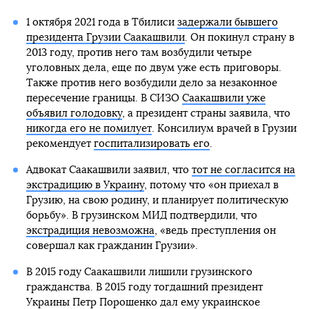
1 октября 2021 года в Тбилиси
задержали бывшего
президента Грузии Саакашвили
. Он покинул страну в
2013 году, против него там возбудили четыре
уголовных дела, еще по двум уже есть приговоры.
Также против него возбудили дело за незаконное
пересечение границы. В СИЗО
Саакашвили уже
объявил голодовку
, а президент страны заявила, что
никогда его не помилует
. Консилиум врачей в Грузии
рекомендует
госпитализировать его
.
Адвокат Саакашвили заявил, что
тот не согласится на
экстрадицию в Украину
, потому что «он приехал в
Грузию, на свою родину, и планирует политическую
борьбу». В грузинском МИД подтвердили, что
экстрадиция невозможна
, «ведь преступления он
совершал как гражданин Грузии».
В 2015 году Саакашвили лишили грузинского
гражданства. В 2015 году тогдашний президент
Украины Петр Порошенко дал ему украинское