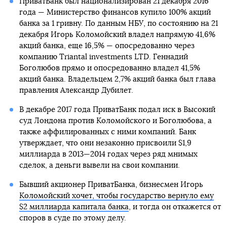
ПриватБанк был национализирован 21 декабря 2016
года — Министерство финансов купило 100% акций
банка за 1 гривну. По данным НБУ, по состоянию на 21
декабря Игорь Коломойский владел напрямую 41,6%
акций банка, еще 16,5% — опосредованно через
компанию Triantal investments LTD. Геннадий
Боголюбов прямо и опосредованно владел 41,5%
акций банка. Владельцем 2,7% акций банка был глава
правления Александр Дубилет.
В декабре 2017 года ПриватБанк подал иск в Высокий
суд Лондона против Коломойского и Боголюбова, а
также аффилированных с ними компаний. Банк
утверждает, что они незаконно присвоили $1,9
миллиарда в 2013—2014 годах через ряд мнимых
сделок, а деньги вывели на свои компании.
Бывший акционер ПриватБанка, бизнесмен Игорь
Коломойский хочет, чтобы государство вернуло ему
$2 миллиарда капитала банка
, и тогда он откажется от
споров в суде по этому делу.