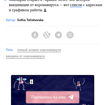
вакцинации от коронавируса — вот
список
с адресами
и графиком работы.
Автор:
Sofiia Telishevska
Facebook
Twitter
Telegram
Viber
Теги:
новый штамм коронавируса
вакцина от коронавируса
Підпишись на наш
Telegram