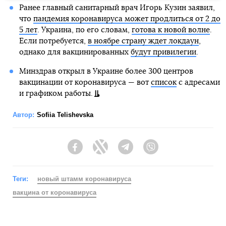
Ранее главный санитарный врач Игорь Кузин заявил,
что
пандемия коронавируса может продлиться от 2 до
5 лет
. Украина, по его словам,
готова к новой волне
.
Если потребуется,
в ноябре страну ждет локдаун
,
однако для вакцинированных
будут привилегии
.
Минздрав открыл в Украине более 300 центров
вакцинации от коронавируса — вот
список
с адресами
и графиком работы.
Автор:
Sofiia Telishevska
Facebook
Twitter
Telegram
Viber
Теги:
новый штамм коронавируса
вакцина от коронавируса