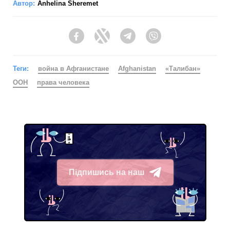
Автор:
Anhelina Sheremet
Facebook
Twitter
Telegram
Viber
Теги:
война в Афганистане
Afghanistan
«Талибан»
ООН
права человека
Підпишись на наш
Telegram