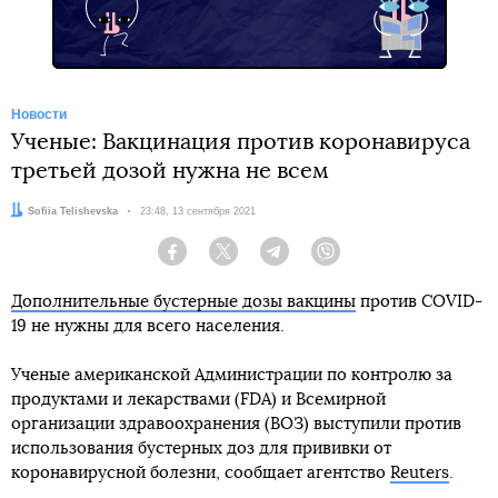
Новости
Ученые: Вакцинация против коронавируса
третьей дозой нужна не всем
Автор:
Sofiia Telishevska
Дата:
23:48, 13 сентября 2021
Facebook
Twitter
Telegram
Viber
Дополнительные бустерные дозы вакцины
против COVID-
19 не нужны для всего населения.
Ученые американской Администрации по контролю за
продуктами и лекарствами (FDA) и Всемирной
организации здравоохранения (ВОЗ) выступили против
использования бустерных доз для прививки от
коронавирусной болезни, сообщает агентство
Reuters
.