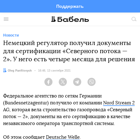
Поддержать
Facebook
Telegram
Twitter
Instagram
Меню
Пои
по
сай
Новости
Немецкий регулятор получил документы
для сертификации «Северного потока —
2». У него есть четыре месяца для решения
Автор:
Oleg Panfilovych
Дата:
16:46, 13 сентября 2021
Facebook
Twitter
Telegram
Viber
Федеральное агентство по сетям Германии
(Bundesnetzagentur) получило от компании
Nord Stream 2
AG, которая вела строительство газопровода «Северный
поток — 2», документы на его сертификацию в качестве
независимого оператора транспортной системы.
Об этом сообщает
Deutsche Welle
.