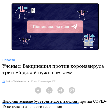
Підпишись на наш
Telegram
Новости
Ученые: Вакцинация против коронавируса
третьей дозой нужна не всем
Автор:
Sofiia Telishevska
Дата:
23:48, 13 сентября 2021
Facebook
Twitter
Telegram
Viber
Дополнительные бустерные дозы вакцины
против COVID-
19 не нужны для всего населения.