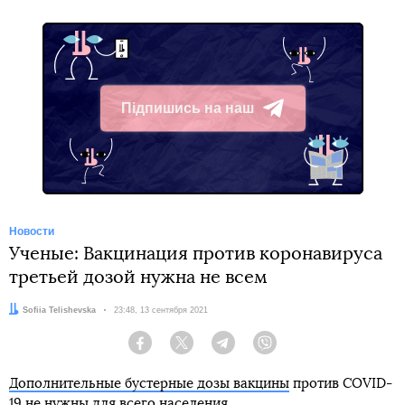
Підпишись на наш
Telegram
Новости
Ученые: Вакцинация против коронавируса
третьей дозой нужна не всем
Автор:
Sofiia Telishevska
Дата:
23:48, 13 сентября 2021
Facebook
Twitter
Telegram
Viber
Дополнительные бустерные дозы вакцины
против COVID-
19 не нужны для всего населения.