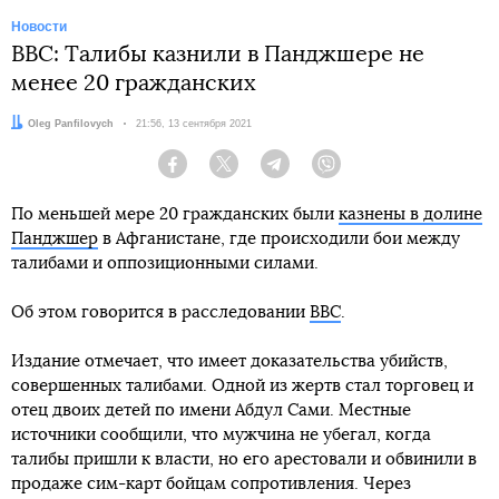
Новости
BBC: Талибы казнили в Панджшере не
менее 20 гражданских
Автор:
Oleg Panfilovych
Дата:
21:56, 13 сентября 2021
Facebook
Twitter
Telegram
Viber
По меньшей мере 20 гражданских были
казнены в долине
Панджшер
в Афганистане, где происходили бои между
талибами и оппозиционными силами.
Об этом говорится в расследовании
BBC
.
Издание отмечает, что имеет доказательства убийств,
совершенных талибами. Одной из жертв стал торговец и
отец двоих детей по имени Абдул Сами. Местные
источники сообщили, что мужчина не убегал, когда
талибы пришли к власти, но его арестовали и обвинили в
продаже сим-карт бойцам сопротивления. Через