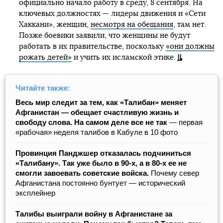
официально начало работу в среду, 8 сентября. На
ключевых должностях — лидеры движения и «Сети
Хаккани», женщин,
несмотря на обещания
, там нет.
Позже боевики заявили, что женщины не будут
работать в их правительстве, поскольку
«они должны
рожать детей»
и учить их исламской этике.
Читайте также:
Весь мир следит за тем, как «Талибан» меняет
Афганистан — обещает счастливую жизнь и
свободу слова. На самом деле все не так
— первая
«рабочая» неделя талибов в Кабуле в 10 фото
Провинция Панджшер отказалась подчиниться
«Талибану». Так уже было в 90-х, а в 80-х ее не
смогли завоевать советские войска.
Почему север
Афганистана постоянно бунтует — исторический
эксплейнер
Талибы выиграли войну в Афганистане за