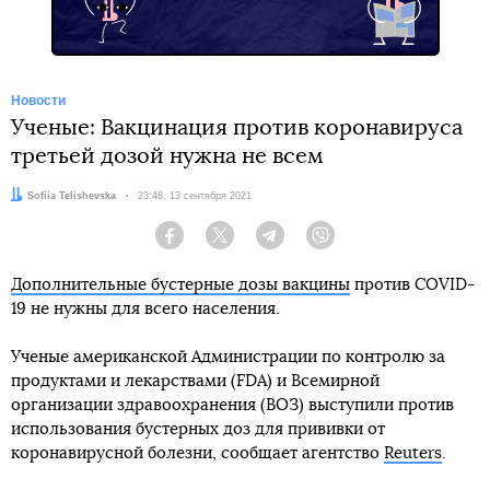
Новости
Ученые: Вакцинация против коронавируса
третьей дозой нужна не всем
Автор:
Sofiia Telishevska
Дата:
23:48, 13 сентября 2021
Facebook
Twitter
Telegram
Viber
Дополнительные бустерные дозы вакцины
против COVID-
19 не нужны для всего населения.
Ученые американской Администрации по контролю за
продуктами и лекарствами (FDA) и Всемирной
организации здравоохранения (ВОЗ) выступили против
использования бустерных доз для прививки от
коронавирусной болезни, сообщает агентство
Reuters
.