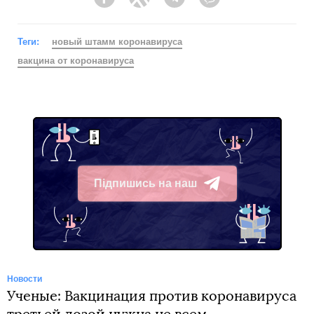
Facebook
Twitter
Telegram
Viber
Теги:
новый штамм коронавируса
вакцина от коронавируса
Підпишись на наш
Telegram
Новости
Ученые: Вакцинация против коронавируса