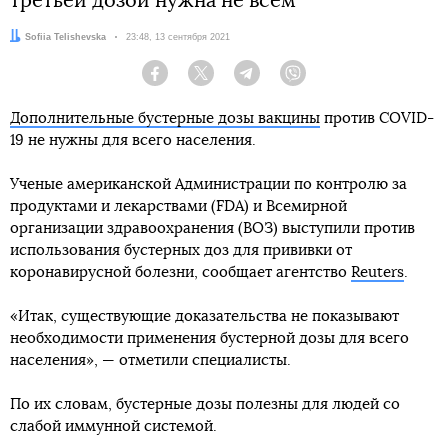
третьей дозой нужна не всем
Автор:
Sofiia Telishevska
Дата:
23:48, 13 сентября 2021
Facebook
Twitter
Telegram
Viber
Дополнительные бустерные дозы вакцины
против COVID-
19 не нужны для всего населения.
Ученые американской Администрации по контролю за
продуктами и лекарствами (FDA) и Всемирной
организации здравоохранения (ВОЗ) выступили против
использования бустерных доз для прививки от
коронавирусной болезни, сообщает агентство
Reuters
.
«Итак, существующие доказательства не показывают
необходимости применения бустерной дозы для всего
населения», — отметили специалисты.
По их словам, бустерные дозы полезны для людей со
слабой иммунной системой.