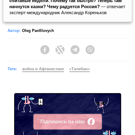
считаные недели. Почему так быстро? Теперь там
начнутся казни? Чему радуется Россия?
— отвечает
эксперт-международник Александр Кореньков
Автор:
Oleg Panfilovych
Facebook
Twitter
Telegram
Viber
Теги:
война в Афганистане
«Талибан»
Підпишись на наш
Facebook