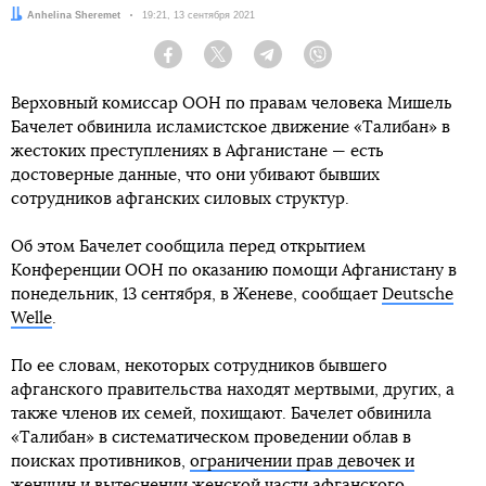
Автор:
Anhelina Sheremet
Дата:
19:21, 13 сентября 2021
Facebook
Twitter
Telegram
Viber
Верховный комиссар ООН по правам человека Мишель
Бачелет обвинила исламистское движение «Талибан» в
жестоких преступлениях в Афганистане — есть
достоверные данные, что они убивают бывших
сотрудников афганских силовых структур.
Об этом Бачелет сообщила перед открытием
Конференции ООН по оказанию помощи Афганистану в
понедельник, 13 сентября, в Женеве, сообщает
Deutsche
Welle
.
По ее словам, некоторых сотрудников бывшего
афганского правительства находят мертвыми, других, а
также членов их семей, похищают. Бачелет обвинила
«Талибан» в систематическом проведении облав в
поисках противников,
ограничении прав девочек и
женщин
и вытеснении женской части афганского