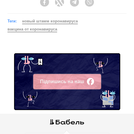
Facebook
Twitter
Telegram
Viber
Теги:
новый штамм коронавируса
вакцина от коронавируса
Підпишись на наш
Facebook