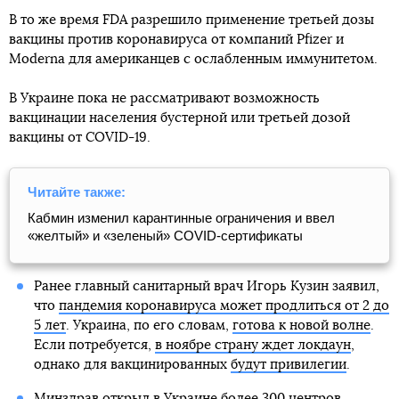
В то же время FDA разрешило применение третьей дозы
вакцины против коронавируса от компаний Pfizer и
Moderna для американцев с ослабленным иммунитетом.
В Украине пока не рассматривают возможность
вакцинации населения бустерной или третьей дозой
вакцины от COVID-19.
Читайте также:
Кабмин изменил карантинные ограничения и ввел
«желтый» и «зеленый» COVID-сертификаты
Ранее главный санитарный врач Игорь Кузин заявил,
что
пандемия коронавируса может продлиться от 2 до
5 лет
. Украина, по его словам,
готова к новой волне
.
Если потребуется,
в ноябре страну ждет локдаун
,
однако для вакцинированных
будут привилегии
.
Минздрав открыл в Украине более 300 центров