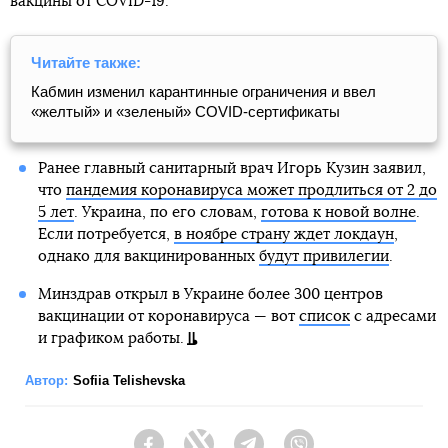
вакцины от COVID-19.
Читайте также:
Кабмин изменил карантинные ограничения и ввел
«желтый» и «зеленый» COVID-сертификаты
Ранее главный санитарный врач Игорь Кузин заявил,
что
пандемия коронавируса может продлиться от 2 до
5 лет
. Украина, по его словам,
готова к новой волне
.
Если потребуется,
в ноябре страну ждет локдаун
,
однако для вакцинированных
будут привилегии
.
Минздрав открыл в Украине более 300 центров
вакцинации от коронавируса — вот
список
с адресами
и графиком работы.
Автор:
Sofiia Telishevska