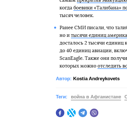
самым
прекратив эвакуаци
когда
боевики «Талибана» п
тысяч человек.
Ранее СМИ писали, что тали
но и
тысячи единиц америка
досталось 2 тысячи единиц
до 40 единиц авиации, вклю
ScanEagle. Также они получ
которых можно
отследить в
Автор:
Kostia Andreykovets
Теги:
война в Афганистане
Facebook
Twitter
Telegram
Viber