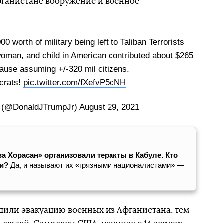
Афганистане вооружение и военное
 worth of military being left to Taliban Terrorists
oman, and child in American contributed about $265
 cause assuming +/-320 mil citizens.
crats!
pic.twitter.com/fXefvP5cNH
. (@DonaldJTrumpJr)
August 29, 2021
а Хорасан» организовали теракты в Кабуле. Кто
ми?
Да, и называют их «грязными националистами» —
шили эвакуацию военных из Афганистана, тем