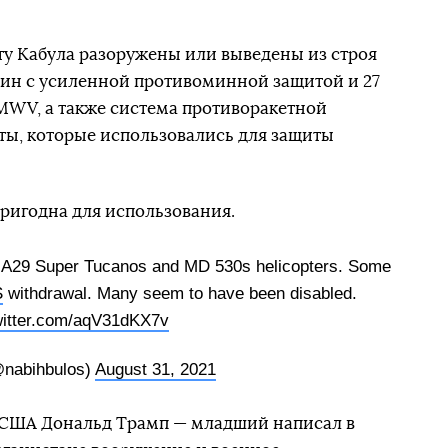
ту Кабула разоружены или выведены из строя
шин с усиленной противоминной защитой и 27
WV, а также система противоракетной
ты, которые использовались для защиты
ригодна для использования.
ng A29 Super Tucanos and MD 530s helicopters. Some
S
withdrawal. Many seem to have been disabled.
witter.com/aqV31dKX7v
nabihbulos)
August 31, 2021
 США Дональд Трамп — младший написал в