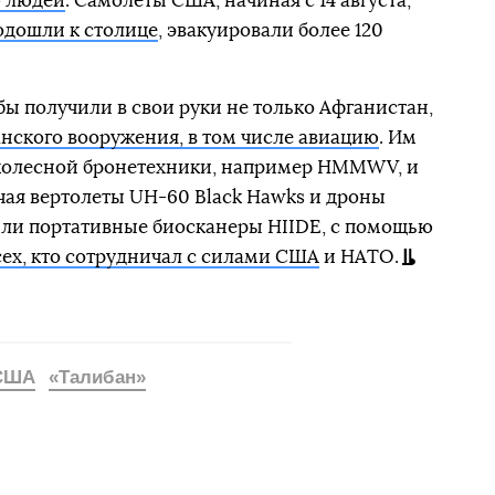
ю людей
. Самолеты США, начиная с 14 августа,
одошли к столице
, эвакуировали более 120
бы получили в свои руки не только Афганистан,
нского вооружения, в том числе авиацию
. Им
 колесной бронетехники, например HMMWV, и
чая вертолеты UH-60 Black Hawks и дроны
или портативные биосканеры HIIDE, с помощью
сех, кто сотрудничал с силами США
и НАТО.
США
«Талибан»