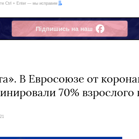
ите
Ctrl
+
Enter
— мы исправим
Підпишись на наш
Facebook
та». В Евросоюзе от корон
инировали 70% взрослого 
021