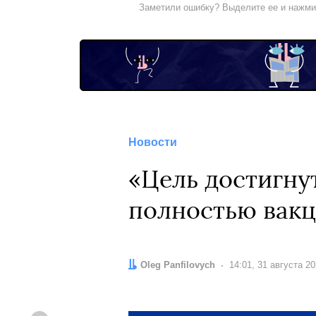
Заметили ошибку? Выделите ее и нажм
Новости
«Цель достигну
полностью вакц
Автор:
Oleg Panfilovych
Дата:
14:01, 31 августа 2