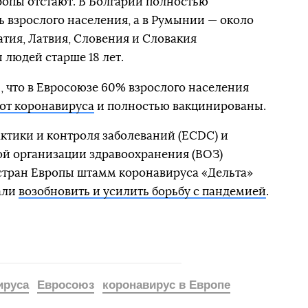
ропы отстают. В Болгарии полностью
ь взрослого населения, а в Румынии — около
атия, Латвия, Словения и Словакия
людей старше 18 лет.
, что в Евросоюзе 60% взрослого населения
 от коронавируса
и полностью вакцинированы.
ктики и контроля заболеваний (ECDC) и
й организации здравоохранения (ВОЗ)
 стран Европы штамм коронавируса «Дельта»
али
возобновить и усилить борьбу с пандемией
.
ируса
Евросоюз
коронавирус в Европе