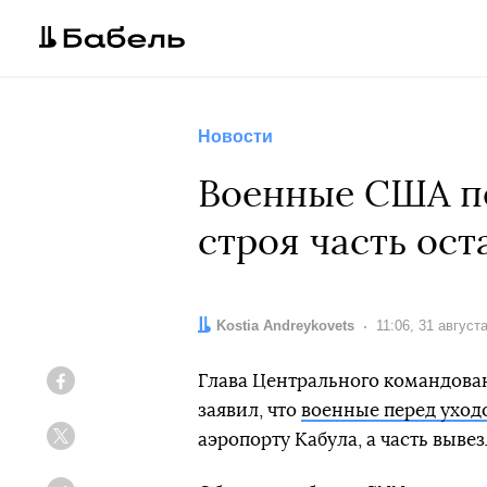
Новости
Военные США пе
строя часть ос
Автор:
Kostia Andreykovets
Дата:
11:06, 31 август
Глава Центрального командов
Facebook
заявил, что
военные перед уход
аэропорту Кабула, а часть вывез
Twitter