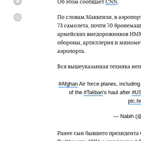
Об этом сообщает
CNN
.
Telegram
По словам Маккензи, в аэропор
Viber
73 самолета, почти 70 бронема
армейских внедорожников HMM
обороны, артиллерия и миноме
аэропорта.
Вся вышеуказанная техника неп
#Afghan
Air force planes, includi
of the
#Taliban
's haul after
#U
pic.t
— Nabih (@
Ранее сын бывшего президента