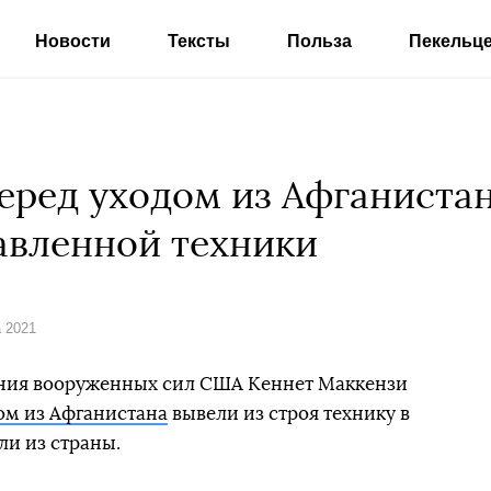
Новости
Тексты
Польза
Пекельц
ред уходом из Афганистан
тавленной техники
а 2021
ания вооруженных сил США Кеннет Маккензи
ом из Афганистана
вывели из строя технику в
ли из страны.