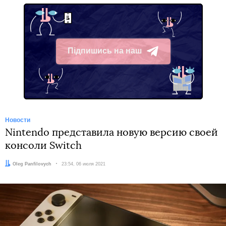
Підпишись на наш
Telegram
Новости
Nintendo представила новую версию своей
консоли Switch
Автор:
Oleg Panfilovych
Дата:
23:54, 06 июля 2021