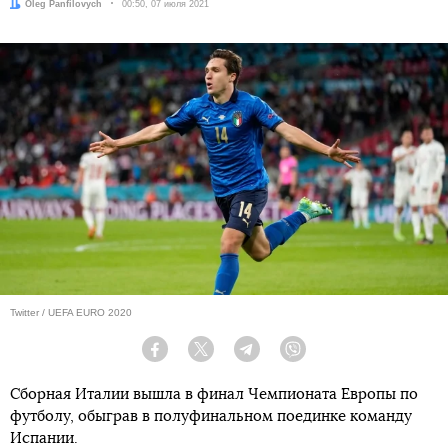
Автор:
Oleg Panfilovych
Дата:
00:50, 07 июля 2021
Twitter / UEFA EURO 2020
Facebook
Twitter
Telegram
Viber
Сборная Италии вышла в финал Чемпионата Европы по
футболу, обыграв в полуфинальном поединке команду
Испании.