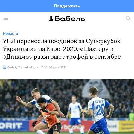
Поддержать
Facebook
Telegram
Twitter
Instagram
Меню
Пои
по
сай
Новости
УПЛ перенесла поединок за Суперкубок
Украины из-за Евро-2020. «Шахтер» и
«Динамо» разыграют трофей в сентябре
Автор:
Oleksiy Yarmolenko
Дата:
15:39, 06 июля 2021