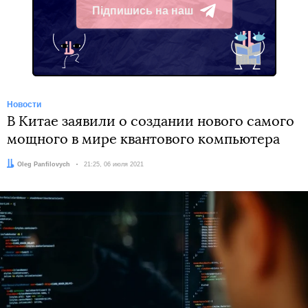
Підпишись на наш
Telegram
Новости
В Китае заявили о создании нового самого
мощного в мире квантового компьютера
Автор:
Oleg Panfilovych
Дата:
21:25, 06 июля 2021