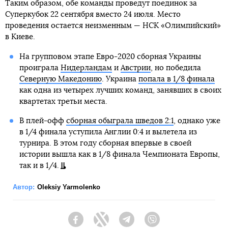
Таким образом, обе команды проведут поединок за
Суперкубок 22 сентября вместо 24 июля. Место
проведения остается неизменным — НСК «Олимпийский»
в Киеве.
На групповом этапе Евро-2020 сборная Украины
проиграла
Нидерландам
и
Австрии
, но победила
Северную Македонию
. Украина
попала в 1/8 финала
как одна из четырех лучших команд, занявших в своих
квартетах третьи места.
В плей-офф
сборная обыграла шведов 2:1
, однако уже
в 1/4 финала уступила Англии 0:4 и вылетела из
турнира. В этом году сборная впервые в своей
истории вышла как в 1/8 финала Чемпионата Европы,
так и в 1/4.
Автор:
Oleksiy Yarmolenko
Facebook
Twitter
Telegram
Viber