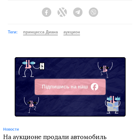
Facebook
Twitter
Telegram
Viber
Теги:
принцесса Диана
аукцион
Підпишись на наш
Facebook
Новости
На аукционе продали автомобиль