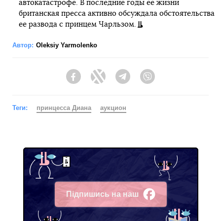
автокатастрофе. В последние годы ее жизни
британская пресса активно обсуждала обстоятельства
ее развода с принцем Чарльзом.
Автор:
Oleksiy Yarmolenko
Facebook
Twitter
Telegram
Viber
Теги:
принцесса Диана
аукцион
Підпишись на наш
Facebook