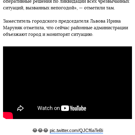
оперативные решения по ликвидации всех чрезвычайных
ситуаций, вызванных непогодой», — отметили там.
Заместитель городского председателя Львова Ирина
Маруняк отметила, что сейчас районные администрации
объезжают город и мониторят ситуацию.
😂😂😂
pic.twitter.com/QJCf6aTeBi