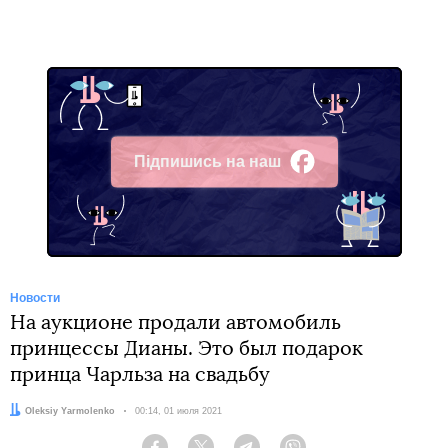
Підпишись на наш
Facebook
Новости
На аукционе продали автомобиль
принцессы Дианы. Это был подарок
принца Чарльза на свадьбу
Автор:
Oleksiy Yarmolenko
Дата:
00:14, 01 июля 2021