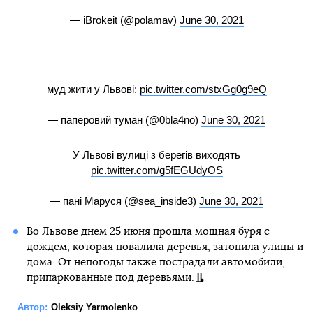
— iBrokeit (@polamav)
June 30, 2021
муд жити у Львові:
pic.twitter.com/stxGg0g9eQ
— паперовий туман (@0bla4no)
June 30, 2021
У Львові вулиці з берегів виходять
pic.twitter.com/g5fEGUdyOS
— пані Маруся (@sea_inside3)
June 30, 2021
Во Львове днем 25 июня прошла мощная буря с
дождем, которая повалила деревья, затопила улицы и
дома. От непогоды также пострадали автомобили,
припаркованные под деревьями.
Автор:
Oleksiy Yarmolenko