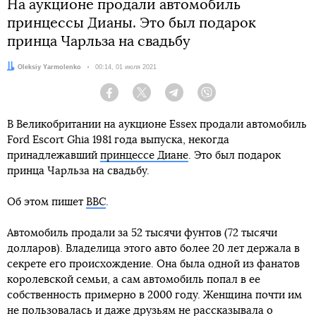
На аукционе продали автомобиль
принцессы Дианы. Это был подарок
принца Чарльза на свадьбу
Автор:
Oleksiy Yarmolenko
Дата:
00:14, 01 июля 2021
Facebook
Twitter
Telegram
Viber
В Великобритании на аукционе Essex продали автомобиль
Ford Escort Ghia 1981 года выпуска, некогда
принадлежавший
принцессе Диане
. Это был подарок
принца Чарльза на свадьбу.
Об этом пишет
BBC
.
Автомобиль продали за 52 тысячи фунтов (72 тысячи
долларов). Владелица этого авто более 20 лет держала в
секрете его происхождение. Она была одной из фанатов
королевской семьи, а сам автомобиль попал в ее
собственность примерно в 2000 году. Женщина почти им
не пользовалась и даже друзьям не рассказывала о