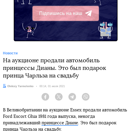
Підпишись на наш
Telegram
Новости
На аукционе продали автомобиль
принцессы Дианы. Это был подарок
принца Чарльза на свадьбу
Автор:
Oleksiy Yarmolenko
Дата:
00:14, 01 июля 2021
Facebook
Twitter
Telegram
Viber
В Великобритании на аукционе Essex продали автомобиль
Ford Escort Ghia 1981 года выпуска, некогда
принадлежавший
принцессе Диане
. Это был подарок
принца Чарльза на свадьбу.