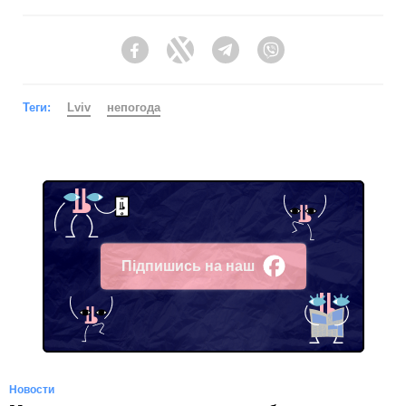
Facebook
Twitter
Telegram
Viber
Теги:
Lviv
непогода
Підпишись на наш
Facebook
Новости