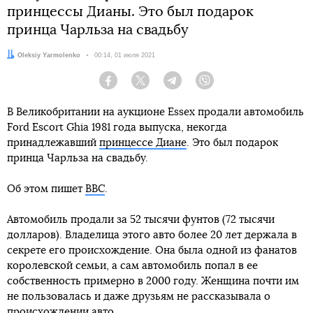
принцессы Дианы. Это был подарок
принца Чарльза на свадьбу
Автор:
Oleksiy Yarmolenko
Дата:
00:14, 01 июля 2021
Facebook
Twitter
Telegram
Viber
В Великобритании на аукционе Essex продали автомобиль
Ford Escort Ghia 1981 года выпуска, некогда
принадлежавший
принцессе Диане
. Это был подарок
принца Чарльза на свадьбу.
Об этом пишет
BBC
.
Автомобиль продали за 52 тысячи фунтов (72 тысячи
долларов). Владелица этого авто более 20 лет держала в
секрете его происхождение. Она была одной из фанатов
королевской семьи, а сам автомобиль попал в ее
собственность примерно в 2000 году. Женщина почти им
не пользовалась и даже друзьям не рассказывала о
происхождении авто.