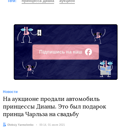
Теги:
принцесса Диана
аукцион
Підпишись на наш
Facebook
Новости
На аукционе продали автомобиль
принцессы Дианы. Это был подарок
принца Чарльза на свадьбу
Автор:
Oleksiy Yarmolenko
Дата:
00:14, 01 июля 2021