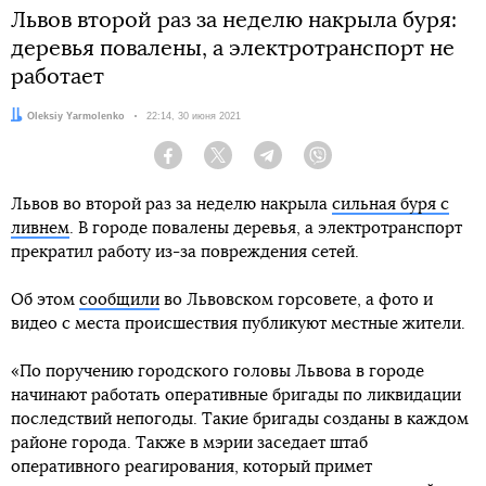
Львов второй раз за неделю накрыла буря:
деревья повалены, а электротранспорт не
работает
Автор:
Oleksiy Yarmolenko
Дата:
22:14, 30 июня 2021
Facebook
Twitter
Telegram
Viber
Львов во второй раз за неделю накрыла
сильная буря с
ливнем
. В городе повалены деревья, а электротранспорт
прекратил работу из-за повреждения сетей.
Об этом
сообщили
во Львовском горсовете, а фото и
видео с места происшествия публикуют местные жители.
«По поручению городского головы Львова в городе
начинают работать оперативные бригады по ликвидации
последствий непогоды. Такие бригады созданы в каждом
районе города. Также в мэрии заседает штаб
оперативного реагирования, который примет