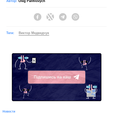
Автор:
Oleg Panfilovych
Facebook
Twitter
Telegram
Viber
Теги:
Виктор Медведчук
Підпишись на наш
Telegram
Новости