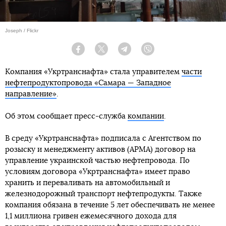
Joseph / Flickr
Facebook
Twitter
Telegram
Viber
Компания «Укртранснафта» стала управителем
части
нефтепродуктопровода «Самара — Западное
направление»
.
Об этом сообщает пресс-служба
компании
.
В среду «Укртранснафта» подписала с Агентством по
розыску и менеджменту активов (АРМА) договор на
управление украинской частью нефтепровода. По
условиям договора «Укртранснафта» имеет право
хранить и переваливать на автомобильный и
железнодорожный транспорт нефтепродукты. Также
компания обязана в течение 5 лет обеспечивать не менее
1,1 миллиона гривен ежемесячного дохода для