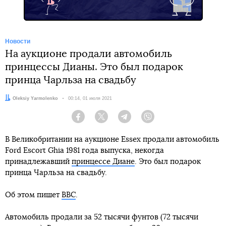
Новости
На аукционе продали автомобиль
принцессы Дианы. Это был подарок
принца Чарльза на свадьбу
Автор:
Oleksiy Yarmolenko
Дата:
00:14, 01 июля 2021
Facebook
Twitter
Telegram
Viber
В Великобритании на аукционе Essex продали автомобиль
Ford Escort Ghia 1981 года выпуска, некогда
принадлежавший
принцессе Диане
. Это был подарок
принца Чарльза на свадьбу.
Об этом пишет
BBC
.
Автомобиль продали за 52 тысячи фунтов (72 тысячи