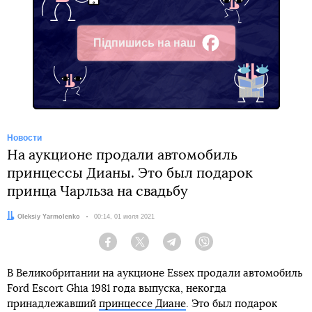
Підпишись на наш
Facebook
Новости
На аукционе продали автомобиль
принцессы Дианы. Это был подарок
принца Чарльза на свадьбу
Автор:
Oleksiy Yarmolenko
Дата:
00:14, 01 июля 2021
Facebook
Twitter
Telegram
Viber
В Великобритании на аукционе Essex продали автомобиль
Ford Escort Ghia 1981 года выпуска, некогда
принадлежавший
принцессе Диане
. Это был подарок