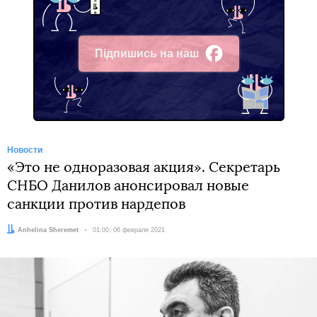
Підпишись на наш
Facebook
Новости
«Это не одноразовая акция». Секретарь
СНБО Данилов анонсировал новые
санкции против нардепов
Автор:
Anhelina Sheremet
Дата:
01:00, 06 февраля 2021