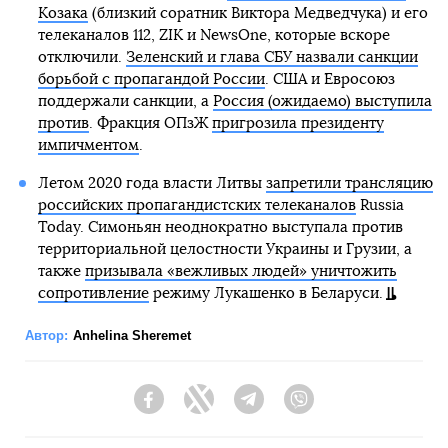
Козака
(близкий соратник Виктора Медведчука) и его
телеканалов 112, ZIK и NewsOne, которые вскоре
отключили.
Зеленский и глава СБУ назвали санкции
борьбой с пропагандой России
. США и Евросоюз
поддержали санкции, а
Россия (ожидаемо) выступила
против
. Фракция ОПзЖ
пригрозила президенту
импичментом
.
Летом 2020 года власти Литвы
запретили трансляцию
российских пропагандистских телеканалов
Russia
Today. Симоньян неоднократно выступала против
территориальной целостности Украины и Грузии, а
также
призывала «вежливых людей» уничтожить
сопротивление
режиму Лукашенко в Беларуси.
Автор:
Anhelina Sheremet
Facebook
Twitter
Telegram
Viber