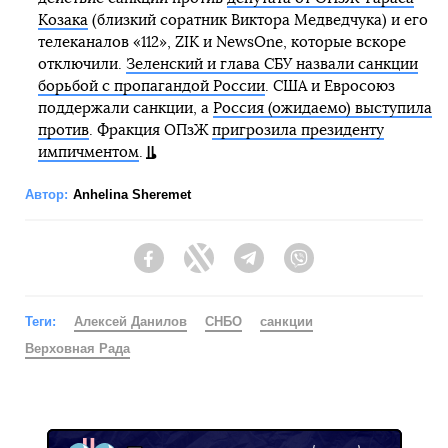
Козака
(близкий соратник Виктора Медведчука) и его
телеканалов «112», ZIK и NewsOne, которые вскоре
отключили.
Зеленский и глава СБУ назвали санкции
борьбой с пропагандой России
. США и Евросоюз
поддержали санкции, а
Россия (ожидаемо) выступила
против
. Фракция ОПзЖ
пригрозила президенту
импичментом
.
Автор:
Anhelina Sheremet
Facebook
Twitter
Telegram
Viber
Теги:
Алексей Данилов
СНБО
санкции
Верховная Рада