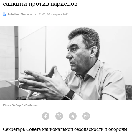
санкции против нардепов
Автор:
Anhelina Sheremet
Дата:
01:00, 06 февраля 2021
Юлия Вебер / «Бабель»
Facebook
Twitter
Telegram
Viber
Секретарь Совета национальной безопасности и обороны