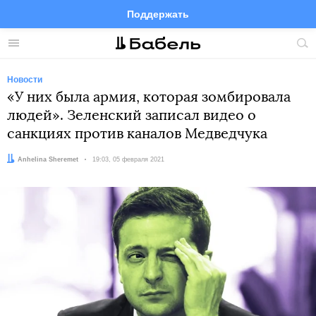
Поддержать
Facebook
Telegram
Twitter
Instagram
Меню
Пои
по
сай
Новости
«У них была армия, которая зомбировала
людей». Зеленский записал видео о
санкциях против каналов Медведчука
Автор:
Anhelina Sheremet
Дата:
19:03, 05 февраля 2021