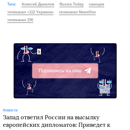
Теги:
Алексей Данилов
Russia Today
санкции
телеканал «112 Украина»
телеканал NewsOne
телеканал ZIK
Підпишись на наш
Telegram
Новости
Запад ответил России на высылку
европейских дипломатов: Приведет к