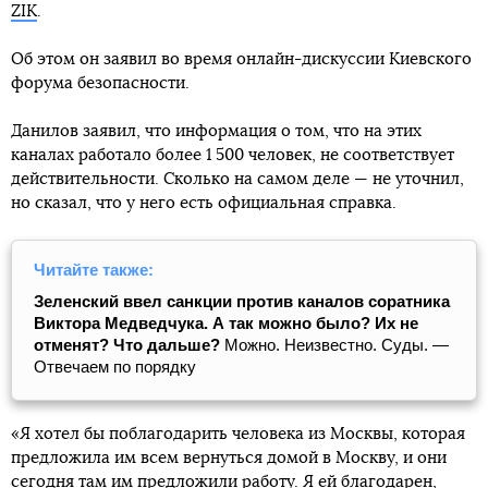
отношении каналов предусматривают аннулирование
ZIK
.
лицензий и запрет пользоваться радиочастотным
ресурсом Украины. Телеканалы в
совместном
Об этом он заявил во время онлайн-дискуссии Киевского
заявлении
назвали это политическим давлением и
форума безопасности.
расправой. СБУ заявила, что предоставила СНБО
обоснованные рекомендации для блокировки каналов
Данилов заявил, что информация о том, что на этих
Медведчука
.
каналах работало более 1 500 человек, не соответствует
действительности. Сколько на самом деле — не уточнил,
Зеленский заявил, что Украина поддерживает свободу
но сказал, что у него есть официальная справка.
слова, но не тогда, когда
пропаганду финансирует
страна-агрессор
.
Читайте также:
Зеленский ввел санкции против каналов соратника
Виктора Медведчука. А так можно было? Их не
отменят? Что дальше?
Можно. Неизвестно. Суды. —
Отвечаем по порядку
«Я хотел бы поблагодарить человека из Москвы, которая
предложила им всем вернуться домой в Москву, и они
сегодня там им предложили работу. Я ей благодарен,