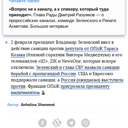
Читайте также:
«Вопрос не к каналу, а к спикеру, который туда
приходит».
Глава Рады Дмитрий Разумков — о
пророссийских каналах, команде Зеленского и Ринате
Ахметове. Большое интервью
2 февраля президент Владимир Зеленский ввел в
действие санкции против
депутата от ОПзЖ Тараса
Козака
(близкий соратник Виктора Медведчука) и его
телеканалов «112», ZIK и NewsOne, которые вскоре
отключили.
Зеленский и глава СБУ назвали санкции
борьбой с пропагандой России
. США и Евросоюз
поддержали санкции, а
Россия (ожидаемо) выступила
против
. Фракция ОПзЖ
пригрозила президенту
импичментом
.
Автор:
Anhelina Sheremet
Facebook
Twitter
Telegram
Viber