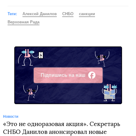
Теги:
Алексей Данилов
СНБО
санкции
Верховная Рада
Підпишись на наш
Facebook
Новости
«Это не одноразовая акция». Секретарь
СНБО Данилов анонсировал новые