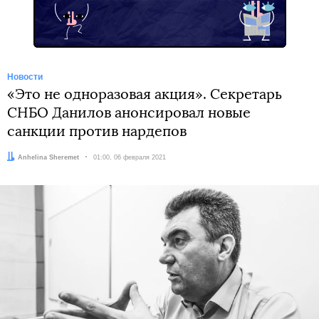
Новости
«Это не одноразовая акция». Секретарь
СНБО Данилов анонсировал новые
санкции против нардепов
Автор:
Anhelina Sheremet
Дата:
01:00, 06 февраля 2021