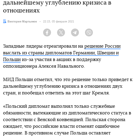
дальнейшему углублению кризиса в
отношениях
Автор:
Виктория Мартынюк
Дата:
22:15, 05 февраля 2021
Facebook
Twitter
Telegram
Viber
Западные лидеры отреагировали на
решение России
выслать из страны дипломатов Германии, Швеции и
Польши
из-за участия в акциях в поддержку
оппозиционера Алексея Навального.
МИД Польши отметил, что это решение только приведет к
дальнейшему углублению кризиса в отношениях двух
стран, и пообещал ответить на этот шаг Кремля.
«Польский дипломат выполнял только служебные
обязанности, вытекающие из дипломатического статуса в
соответствии с Венской конвенцией. Польская сторона
ожидает, что российские власти отменят ошибочное
решение. В противном случае Польша оставляет