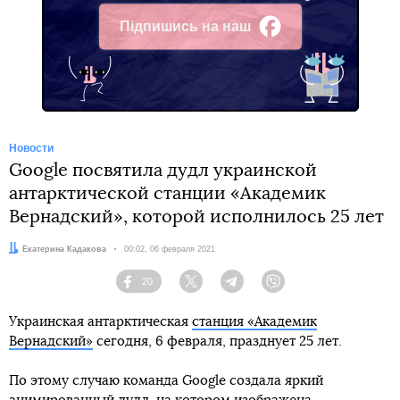
Підпишись на наш
Facebook
Новости
Google посвятила дудл украинской
антарктической станции «Академик
Вернадский», которой исполнилось 25 лет
Автор:
Екатерина Кадакова
Дата:
00:02, 06 февраля 2021
20
Facebook
Twitter
Telegram
Viber
Украинская антарктическая
станция «Академик
Вернадский»
сегодня, 6 февраля, празднует 25 лет.
По этому случаю команда Google создала яркий