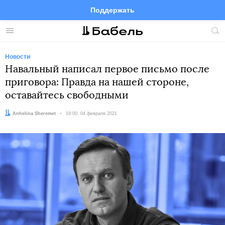
Поддержать
Facebook
Telegram
Twitter
Instagram
Меню
Пои
по
сай
Новости
Навальный написал первое письмо после
приговора: Правда на нашей стороне,
оставайтесь свободными
Автор:
Anhelina Sheremet
Дата:
19:00, 04 февраля 2021