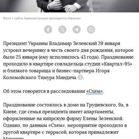
Фото с сайта Администрации президента Украины
Facebook
Twitter
Telegram
Viber
Президент Украины Владимир Зеленский 29 января
устроил вечеринку в честь своего дня рождения, которое
было 25 января (ему исполнилось 43 года). Празднование
проходило в квартире совладельца студии «Квартал-95»
и близкого товарища и бизнес-партнера Игоря
Коломойского
Тимура Миндича
.
Справка
Об этом говорится в расследовании
«Схем»
.
Празднование состоялось в доме на Грушевского, 9а, в
Киеве, где семья президента имеет апартаменты,
оформленные на кипрскую фирму Елены Зеленской.
Однако, по данным «Схем», мероприятие проходило в
другой квартире с террасой, которая принадлежит