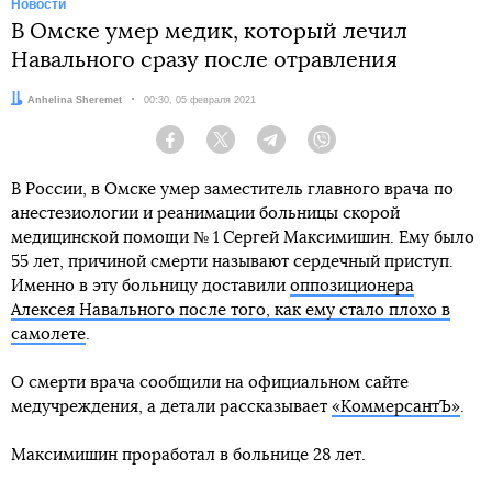
Новости
В Омске умер медик, который лечил
Навального сразу после отравления
Автор:
Anhelina Sheremet
Дата:
00:30, 05 февраля 2021
Facebook
Twitter
Telegram
Viber
В России, в Омске умер заместитель главного врача по
анестезиологии и реанимации больницы скорой
медицинской помощи № 1 Сергей Максимишин. Ему было
55 лет, причиной смерти называют сердечный приступ.
Именно в эту больницу доставили
оппозиционера
Алексея Навального после того, как ему стало плохо в
самолете
.
О смерти врача сообщили на официальном сайте
медучреждения, а детали рассказывает
«КоммерсантЪ»
.
Максимишин проработал в больнице 28 лет.