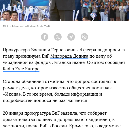
Flickr / Izbor za bolji zivot Boris Tadic
Facebook
Twitter
Telegram
Viber
Прокуратура Боснии и Герцеговины 4 февраля допросила
главу президиума БиГ
Милорада Додика
по делу об
украденной из фондов Луганска иконе
. Об этом сообщает
Radio Free Europe
.
Сторона обвинения отметила, что допрос состоялся в
рамках дела, которое известно общественности как
«Икона». В то же время, больше информации и
подробностей допроса не разглашается.
20 января прокуратура БиГ заявила, что собирает
доказательства по делу и допрашивает свидетелей, в
частности, посла БиГ в России. Кроме того, в ведомстве