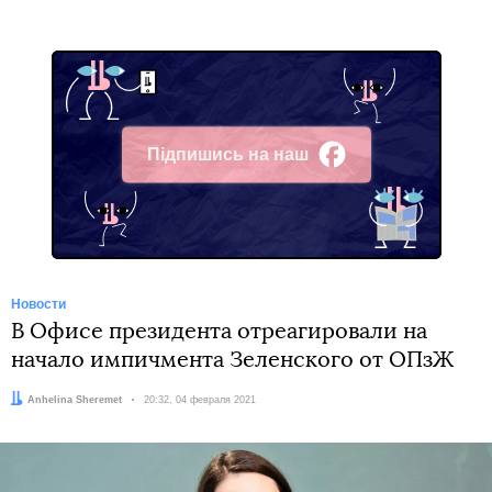
Підпишись на наш
Facebook
Новости
В Офисе президента отреагировали на
начало импичмента Зеленского от ОПзЖ
Автор:
Anhelina Sheremet
Дата:
20:32, 04 февраля 2021