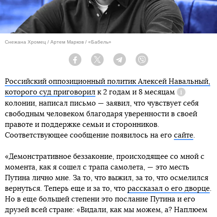
Снежана Хромец / Артем Марков / «Бабель»
Facebook
Twitter
Telegram
Viber
Российский оппозиционный политик Алексей Навальный,
которого суд приговорил
к
2 годам и 8 месяцам
Справка
колонии, написал письмо — заявил, что чувствует себя
свободным человеком благодаря уверенности в своей
правоте и поддержке семьи и сторонников.
Соответствующее сообщение появилось на его
сайте
.
«Демонстративное беззаконие, происходящее со мной с
момента, как я сошел с трапа самолета, — это месть
Путина лично мне. За то, что выжил, за то, что осмелился
вернуться. Теперь еще и за то, что
рассказал о его дворце
.
Но в еще большей степени это послание Путина и его
друзей всей стране: «Видали, как мы можем, а? Наплюем