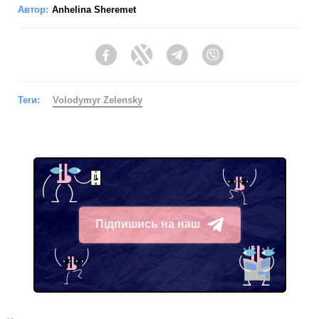
Автор:
Anhelina Sheremet
Facebook
Twitter
Telegram
Viber
Теги:
Volodymyr Zelensky
Підпишись на наш
Telegram