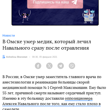
Підпишись на наш
Telegram
Новости
В Омске умер медик, который лечил
Навального сразу после отравления
Автор:
Anhelina Sheremet
Дата:
00:30, 05 февраля 2021
Facebook
Twitter
Telegram
Viber
В России, в Омске умер заместитель главного врача по
анестезиологии и реанимации больницы скорой
медицинской помощи № 1 Сергей Максимишин. Ему было
55 лет, причиной смерти называют сердечный приступ.
Именно в эту больницу доставили
оппозиционера
Алексея Навального после того, как ему стало плохо в
самолете
.