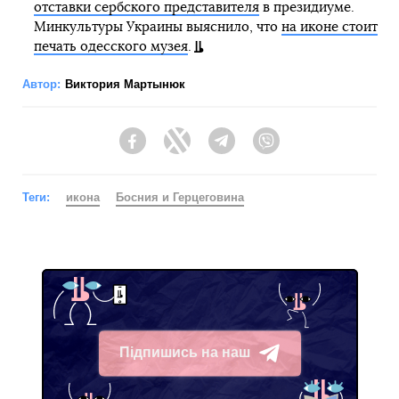
отставки сербского представителя
в президиуме.
Минкультуры Украины выяснило, что
на иконе стоит
печать одесского музея
.
Автор:
Виктория Мартынюк
Facebook
Twitter
Telegram
Viber
Теги:
икона
Босния и Герцеговина
Підпишись на наш
Telegram