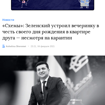
Новости
«Схемы»: Зеленский устроил вечеринку в
честь своего дня рождения в квартире
друга — несмотря на карантин
Автор:
Anhelina Sheremet
Дата:
23:21, 04 февраля 2021