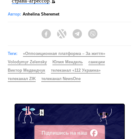
страна-агрессор
.
Автор:
Anhelina Sheremet
Facebook
Twitter
Telegram
Viber
Теги:
«Оппозиционная платформа – За життя»
Volodymyr Zelensky
Юлия Мендель
санкции
Виктор Медведчук
телеканал «112 Украина»
телеканал ZIK
телеканал NewsOne
Підпишись на наш
Facebook