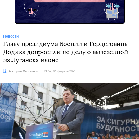
Новости
Главу президиума Боснии и Герцеговины
Додика допросили по делу о вывезенной
из Луганска иконе
Автор:
Виктория Мартынюк
Дата:
21:52, 04 февраля 2021