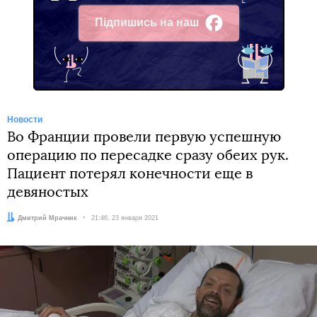
Підпишись на наш
Facebook
Новости
Во Франции провели первую успешную
операцию по пересадке сразу обеих рук.
Пациент потерял конечности еще в
девяностых
Автор:
Дмитрий Мрачник
Дата:
21:46, 23 января 2021