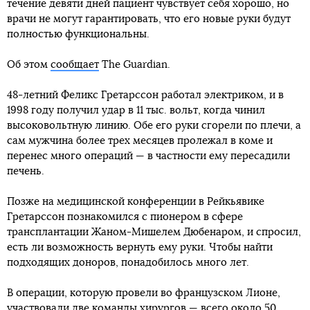
течение девяти дней пациент чувствует себя хорошо, но
врачи не могут гарантировать, что его новые руки будут
полностью функциональны.
Об этом
сообщает
The Guardian.
48-летний Феликс Гретарссон работал электриком, и в
1998 году получил удар в 11 тыс. вольт, когда чинил
высоковольтную линию. Обе его руки сгорели по плечи, а
сам мужчина более трех месяцев пролежал в коме и
перенес много операций — в частности ему пересадили
печень.
Позже на медицинской конференции в Рейкьявике
Гретарссон познакомился с пионером в сфере
трансплантации Жаном-Мишелем Дюбенаром, и спросил,
есть ли возможность вернуть ему руки. Чтобы найти
подходящих доноров, понадобилось много лет.
В операции, которую провели во французском Лионе,
участвовали две команды хирургов — всего около 50