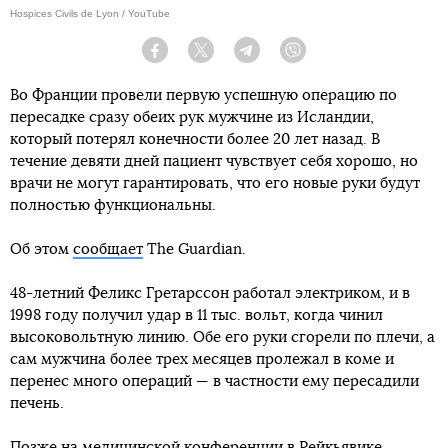
Hospices Civils de Lyon / YouTube
Facebook
Twitter
Telegram
Viber
Во Франции провели первую успешную операцию по
пересадке сразу обеих рук мужчине из Исландии,
который потерял конечности более 20 лет назад. В
течение девяти дней пациент чувствует себя хорошо, но
врачи не могут гарантировать, что его новые руки будут
полностью функциональны.
Об этом
сообщает
The Guardian.
48-летний Феликс Гретарссон работал электриком, и в
1998 году получил удар в 11 тыс. вольт, когда чинил
высоковольтную линию. Обе его руки сгорели по плечи, а
сам мужчина более трех месяцев пролежал в коме и
перенес много операций — в частности ему пересадили
печень.
Позже на медицинской конференции в Рейкьявике