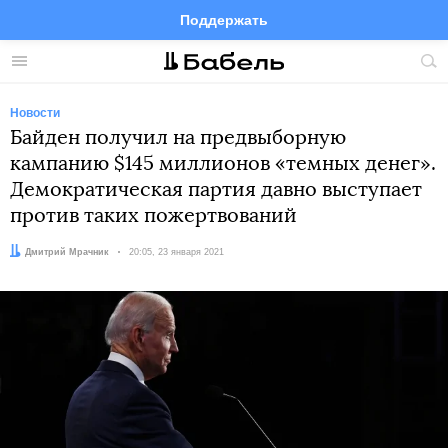
Поддержать
Facebook
Telegram
Twitter
Instagram
Меню
Пои
по
сай
Новости
Байден получил на предвыборную
кампанию $145 миллионов «темных денег».
Демократическая партия давно выступает
против таких пожертвований
Автор:
Дмитрий Мрачник
Дата:
20:05, 23 января 2021