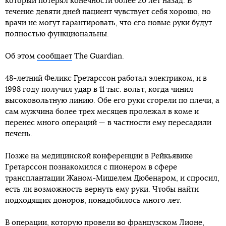
который потерял конечности более 20 лет назад. В
течение девяти дней пациент чувствует себя хорошо, но
врачи не могут гарантировать, что его новые руки будут
полностью функциональны.
Об этом
сообщает
The Guardian.
48-летний Феликс Гретарссон работал электриком, и в
1998 году получил удар в 11 тыс. вольт, когда чинил
высоковольтную линию. Обе его руки сгорели по плечи, а
сам мужчина более трех месяцев пролежал в коме и
перенес много операций — в частности ему пересадили
печень.
Позже на медицинской конференции в Рейкьявике
Гретарссон познакомился с пионером в сфере
трансплантации Жаном-Мишелем Дюбенаром, и спросил,
есть ли возможность вернуть ему руки. Чтобы найти
подходящих доноров, понадобилось много лет.
В операции, которую провели во французском Лионе,