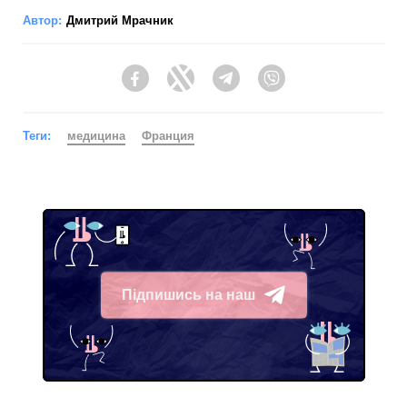
Автор:
Дмитрий Мрачник
Facebook
Twitter
Telegram
Viber
Теги:
медицина
Франция
Підпишись на наш
Telegram