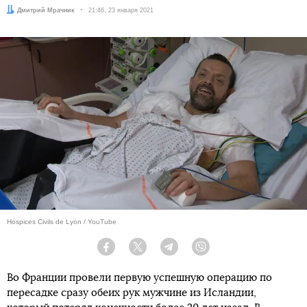
Автор:
Дмитрий Мрачник
Дата:
21:46, 23 января 2021
Hospices Civils de Lyon / YouTube
Facebook
Twitter
Telegram
Viber
Во Франции провели первую успешную операцию по
пересадке сразу обеих рук мужчине из Исландии,