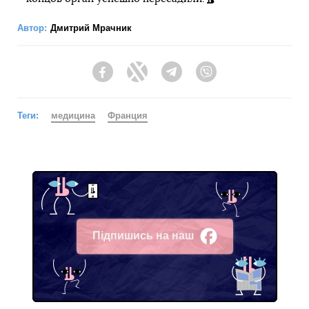
Автор:
Дмитрий Мрачник
Facebook
Twitter
Telegram
Viber
Теги:
медицина
Франция
Підпишись на наш
Facebook