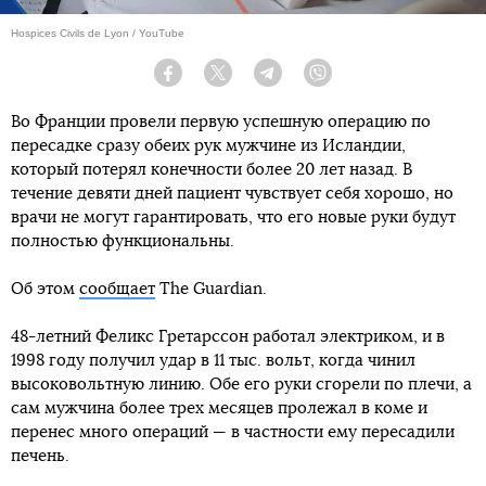
Hospices Civils de Lyon / YouTube
Facebook
Twitter
Telegram
Viber
Во Франции провели первую успешную операцию по
пересадке сразу обеих рук мужчине из Исландии,
который потерял конечности более 20 лет назад. В
течение девяти дней пациент чувствует себя хорошо, но
врачи не могут гарантировать, что его новые руки будут
полностью функциональны.
Об этом
сообщает
The Guardian.
48-летний Феликс Гретарссон работал электриком, и в
1998 году получил удар в 11 тыс. вольт, когда чинил
высоковольтную линию. Обе его руки сгорели по плечи, а
сам мужчина более трех месяцев пролежал в коме и
перенес много операций — в частности ему пересадили
печень.