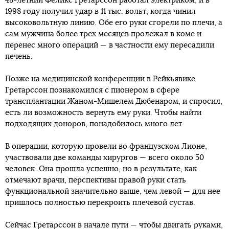
48-летний Феликс Гретарссон работал электриком, и в
1998 году получил удар в 11 тыс. вольт, когда чинил
высоковольтную линию. Обе его руки сгорели по плечи, а
сам мужчина более трех месяцев пролежал в коме и
перенес много операций — в частности ему пересадили
печень.
Позже на медицинской конференции в Рейкьявике
Гретарссон познакомился с пионером в сфере
трансплантации Жаном-Мишелем Дюбенаром, и спросил,
есть ли возможность вернуть ему руки. Чтобы найти
подходящих доноров, понадобилось много лет.
В операции, которую провели во французском Лионе,
участвовали две команды хирургов — всего около 50
человек. Она прошла успешно, но в результате, как
отмечают врачи, перспективы правой руки стать
функциональной значительно выше, чем левой — для нее
пришлось полностью перекроить плечевой сустав.
Сейчас Гретарссон в начале пути — чтобы двигать руками,