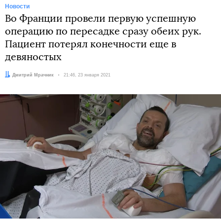
Новости
Во Франции провели первую успешную
операцию по пересадке сразу обеих рук.
Пациент потерял конечности еще в
девяностых
Автор:
Дмитрий Мрачник
Дата:
21:46, 23 января 2021