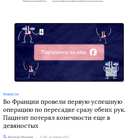
Підпишись на наш
Facebook
Новости
Во Франции провели первую успешную
операцию по пересадке сразу обеих рук.
Пациент потерял конечности еще в
девяностых
Автор:
Дмитрий Мрачник
Дата:
21:46, 23 января 2021