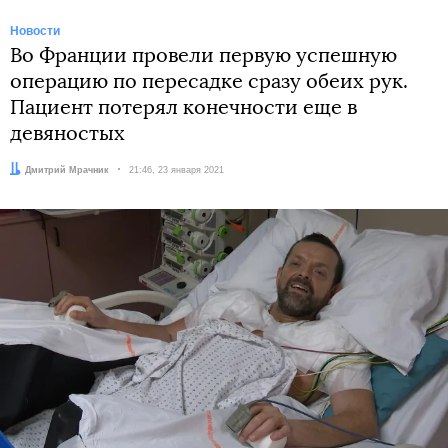
Новости
Во Франции провели первую успешную
операцию по пересадке сразу обеих рук.
Пациент потерял конечности еще в
девяностых
Автор:
Дмитрий Мрачник
Дата:
21:46, 23 января 2021