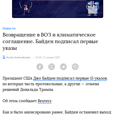
Новости
Возвращение в ВОЗ и климатическое
соглашение. Байден подписал первые
указы
Автор:
Kostia Andreykovets
Дата:
01:03, 21 января 2021
Facebook
Twitter
Telegram
Viber
Президент США
Джо Байден подписал первые 15 указов
,
из которых часть протокольные, а другие — отмена
решений Дональда Трампа.
Об этом сообщает
Reuters
.
Как и было анонсировано ранее, Байден остановил выход