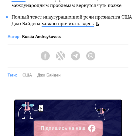
международным проблемам вернутся чуть позже.
Полный текст инаугурационной речи президента США
Джо Байдена
можно прочитать здесь
.
Автор:
Kostia Andreykovets
Facebook
Twitter
Telegram
Viber
Теги:
США
Джо Байден
Підпишись на наш
Facebook