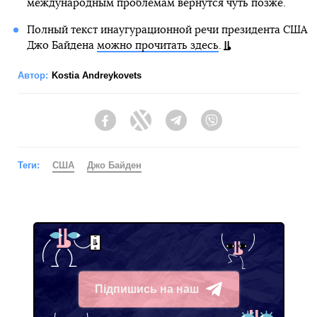
международным проблемам вернутся чуть позже.
Полный текст инаугурационной речи президента США
Джо Байдена
можно прочитать здесь
.
Автор:
Kostia Andreykovets
Facebook
Twitter
Telegram
Viber
Теги:
США
Джо Байден
Підпишись на наш
Telegram