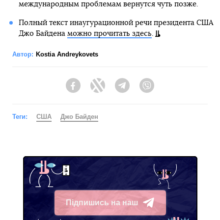
международным проблемам вернутся чуть позже.
Полный текст инаугурационной речи президента США
Джо Байдена
можно прочитать здесь
.
Автор:
Kostia Andreykovets
Facebook
Twitter
Telegram
Viber
Теги:
США
Джо Байден
Підпишись на наш
Telegram