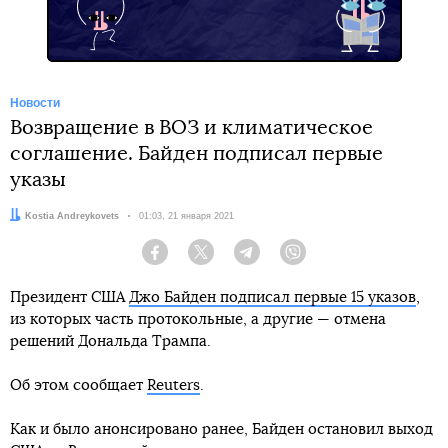
Новости
Возвращение в ВОЗ и климатическое
соглашение. Байден подписал первые
указы
Автор:
Kostia Andreykovets
Дата:
01:03, 21 января 2021
Facebook
Twitter
Telegram
Viber
Президент США
Джо Байден подписал первые 15 указов
,
из которых часть протокольные, а другие — отмена
решений Дональда Трампа.
Об этом сообщает
Reuters
.
Как и было анонсировано ранее, Байден остановил выход