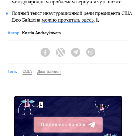
международным проблемам вернутся чуть позже.
Полный текст инаугурационной речи президента США
Джо Байдена
можно прочитать здесь
.
Автор:
Kostia Andreykovets
Facebook
Twitter
Telegram
Viber
Теги:
США
Джо Байден
Підпишись на наш
Telegram