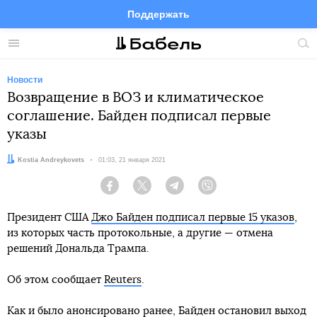
Поддержать
Facebook
Telegram
Twitter
Instagram
Меню
Пои
по
сай
Новости
Возвращение в ВОЗ и климатическое
соглашение. Байден подписал первые
указы
Автор:
Kostia Andreykovets
Дата:
01:03, 21 января 2021
Facebook
Twitter
Telegram
Viber
Президент США
Джо Байден подписал первые 15 указов
,
из которых часть протокольные, а другие — отмена
решений Дональда Трампа.
Об этом сообщает
Reuters
.
Как и было анонсировано ранее, Байден остановил выход