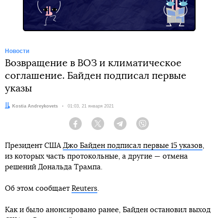
Новости
Возвращение в ВОЗ и климатическое
соглашение. Байден подписал первые
указы
Автор:
Kostia Andreykovets
Дата:
01:03, 21 января 2021
Facebook
Twitter
Telegram
Viber
Президент США
Джо Байден подписал первые 15 указов
,
из которых часть протокольные, а другие — отмена
решений Дональда Трампа.
Об этом сообщает
Reuters
.
Как и было анонсировано ранее, Байден остановил выход