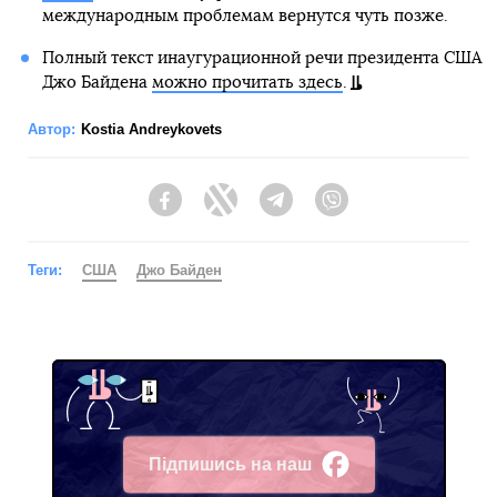
международным проблемам вернутся чуть позже.
Полный текст инаугурационной речи президента США
Джо Байдена
можно прочитать здесь
.
Автор:
Kostia Andreykovets
Facebook
Twitter
Telegram
Viber
Теги:
США
Джо Байден
Підпишись на наш
Facebook