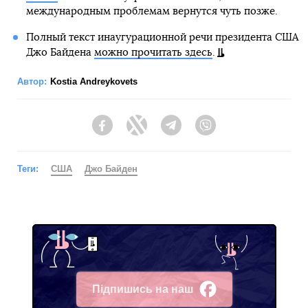
международным проблемам вернутся чуть позже.
Полный текст инаугурационной речи президента США
Джо Байдена
можно прочитать здесь
.
Автор:
Kostia Andreykovets
Facebook
Twitter
Telegram
Viber
Теги:
США
Джо Байден
Підпишись на наш
Facebook