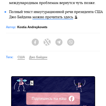
международным проблемам вернутся чуть позже.
Полный текст инаугурационной речи президента США
Джо Байдена
можно прочитать здесь
.
Автор:
Kostia Andreykovets
Facebook
Twitter
Telegram
Viber
Теги:
США
Джо Байден
Підпишись на наш
Facebook