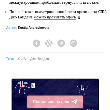
международным проблемам вернутся чуть позже.
Полный текст инаугурационной речи президента США
Джо Байдена
можно прочитать здесь
.
Автор:
Kostia Andreykovets
Facebook
Twitter
Telegram
Viber
Теги:
США
Джо Байден
Підпишись на наш
Telegram