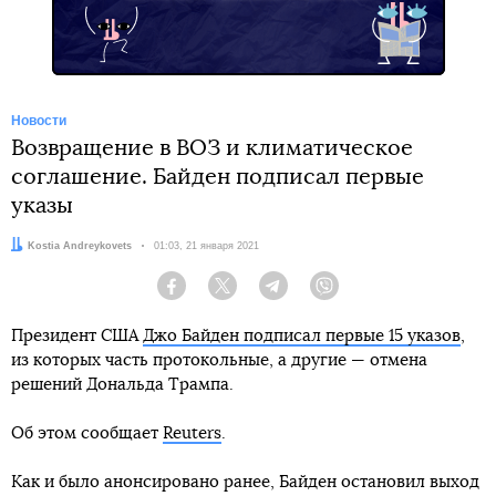
Новости
Возвращение в ВОЗ и климатическое
соглашение. Байден подписал первые
указы
Автор:
Kostia Andreykovets
Дата:
01:03, 21 января 2021
Facebook
Twitter
Telegram
Viber
Президент США
Джо Байден подписал первые 15 указов
,
из которых часть протокольные, а другие — отмена
решений Дональда Трампа.
Об этом сообщает
Reuters
.
Как и было анонсировано ранее, Байден остановил выход