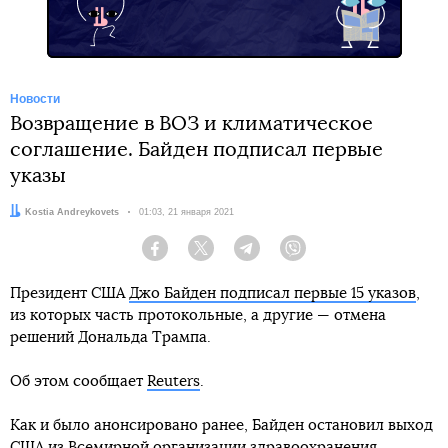
Новости
Возвращение в ВОЗ и климатическое
соглашение. Байден подписал первые
указы
Автор:
Kostia Andreykovets
Дата:
01:03, 21 января 2021
Facebook
Twitter
Telegram
Viber
Президент США
Джо Байден подписал первые 15 указов
,
из которых часть протокольные, а другие — отмена
решений Дональда Трампа.
Об этом сообщает
Reuters
.
Как и было анонсировано ранее, Байден остановил выход
США из Всемирной организации здравоохранения,