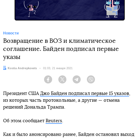
Новости
Возвращение в ВОЗ и климатическое
соглашение. Байден подписал первые
указы
Автор:
Kostia Andreykovets
Дата:
01:03, 21 января 2021
Facebook
Twitter
Telegram
Viber
Президент США
Джо Байден подписал первые 15 указов
,
из которых часть протокольные, а другие — отмена
решений Дональда Трампа.
Об этом сообщает
Reuters
.
Как и было анонсировано ранее, Байден остановил выход