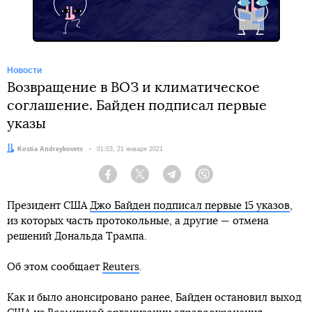
Новости
Возвращение в ВОЗ и климатическое
соглашение. Байден подписал первые
указы
Автор:
Kostia Andreykovets
Дата:
01:03, 21 января 2021
Facebook
Twitter
Telegram
Viber
Президент США
Джо Байден подписал первые 15 указов
,
из которых часть протокольные, а другие — отмена
решений Дональда Трампа.
Об этом сообщает
Reuters
.
Как и было анонсировано ранее, Байден остановил выход