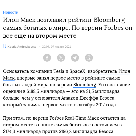
Новости
Илон Маск возглавил рейтинг Bloomberg
самых богатых в мире. По версии Forbes он
все еще на втором месте
Автор:
Kostia Andreykovets
Дата:
20:07, 07 января 2021
Facebook
Twitter
Telegram
Viber
Основатель компании Tesla и SpaceX,
изобретатель Илон
Маск
, впервые занял первое место в рейтинге самых
богатых людей мира по версии
Bloomberg
. Его состояние
оценили в $188,5 миллиарда — это на $1,5 миллиарда
больше, чем у основателя Amazon Джеффа Безоса,
который занимал первое место с октября 2017 года.
При этом, по версии Forbes Real-Time Маск остается на
втором месте в списке самых богатых с состоянием в
$174,3 миллиарда против $186,2 миллиарда Безоса.