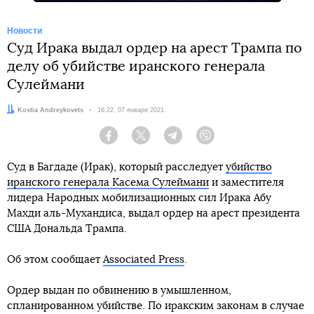
Новости
Суд Ирака выдал ордер на арест Трампа по
делу об убийстве иранского генерала
Сулеймани
Автор:
Kostia Andreykovets
Дата:
16:22, 07 января 2021
Facebook
Twitter
Telegram
Viber
Суд в Багдаде (Ирак), который расследует
убийство
иранского генерала Касема Сулеймани
и заместителя
лидера Народных мобилизационных сил Ирака Абу
Махди аль-Мухандиса, выдал ордер на арест президента
США Дональда Трампа.
Об этом сообщает
Associated Press
.
Ордер выдан по обвинению в умышленном,
спланированном убийстве. По иракским законам в случае