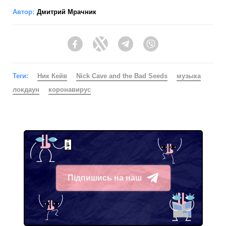
Автор:
Дмитрий Мрачник
Facebook
Twitter
Telegram
Viber
Теги:
Ник Кейв
Nick Cave and the Bad Seeds
музыка
локдаун
коронавирус
Підпишись на наш
Telegram