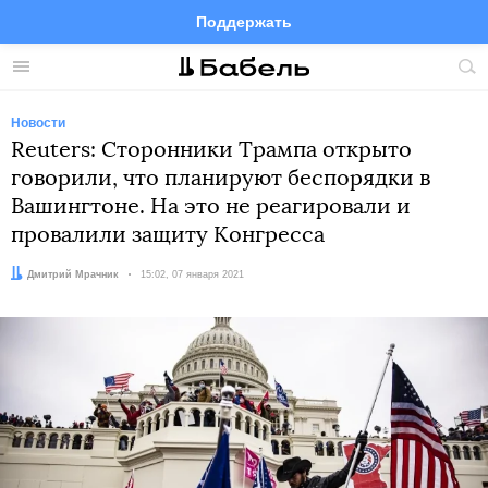
Поддержать
Facebook
Telegram
Twitter
Instagram
Меню
Пои
по
сай
Новости
Reuters: Сторонники Трампа открыто
говорили, что планируют беспорядки в
Вашингтоне. На это не реагировали и
провалили защиту Конгресса
Автор:
Дмитрий Мрачник
Дата:
15:02, 07 января 2021