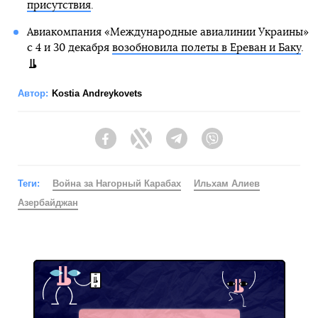
присутствия
.
Авиакомпания «Международные авиалинии Украины»
с 4 и 30 декабря
возобновила полеты в Ереван и Баку
.
Автор:
Kostia Andreykovets
Facebook
Twitter
Telegram
Viber
Теги:
Война за Нагорный Карабах
Ильхам Алиев
Азербайджан