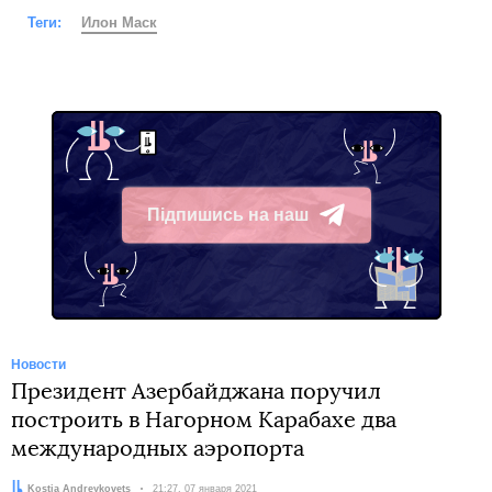
Теги:
Илон Маск
Підпишись на наш
Telegram
Новости
Президент Азербайджана поручил
построить в Нагорном Карабахе два
международных аэропорта
Автор:
Kostia Andreykovets
Дата:
21:27, 07 января 2021