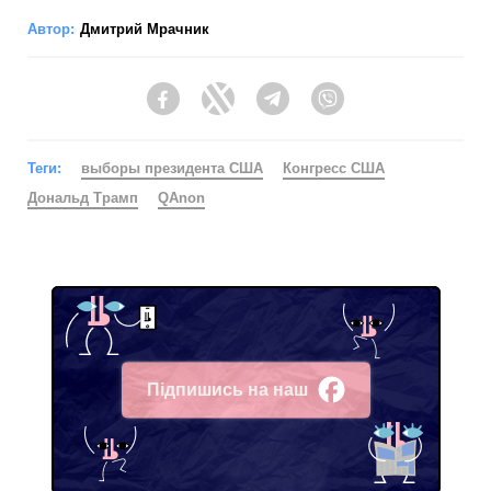
Автор:
Дмитрий Мрачник
Facebook
Twitter
Telegram
Viber
Теги:
выборы президента США
Конгресс США
Дональд Трамп
QAnon
Підпишись на наш
Facebook