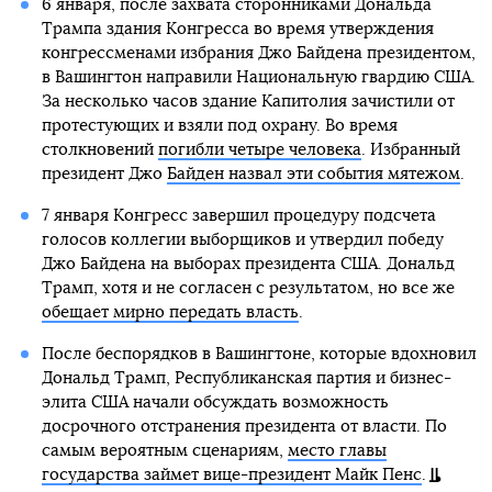
6 января, после захвата сторонниками Дональда
Трампа здания Конгресса во время утверждения
конгрессменами избрания Джо Байдена президентом,
в Вашингтон направили Национальную гвардию США.
За несколько часов здание Капитолия зачистили от
протестующих и взяли под охрану. Во время
столкновений
погибли четыре человека
. Избранный
президент Джо
Байден назвал эти события мятежом
.
7 января Конгресс завершил процедуру подсчета
голосов коллегии выборщиков и утвердил победу
Джо Байдена на выборах президента США. Дональд
Трамп, хотя и не согласен с результатом, но все же
обещает мирно передать власть
.
После беспорядков в Вашингтоне, которые вдохновил
Дональд Трамп, Республиканская партия и бизнес-
элита США начали обсуждать возможность
досрочного отстранения президента от власти. По
самым вероятным сценариям,
место главы
государства займет вице-президент Майк Пенс
.