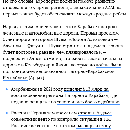
По его словам, аэропорты должны помочь развитию
отвоеванного у армян региона, а авиакомпания AZAL на
первых этапах будет обеспечивать международные рейсы.
Наряду с этим, Алиев заявил, что в Карабахе построят
железные и автомобильные дороги. Первым проектом
будет дорога до города Шуша. «Дорога Ахмадбейли —
Алханлы — Физули — Шуша строится, и я думаю, что она
будет построена раньше, чем планировалось», —
подчеркнул Алиев, отметив, что работы также начаты на
дорогах в Кельбаджар и Лачин, которые до
войны были
под контролем непризнанной Нагорно-Карабахской
Республики
(Арцах).
Азербайджан в 2021 году
выделит $1,3 млрд на
восстановление региона Нагорного Карабаха
, где
недавно официально
закончились боевые действия
.
Россия и Турция тем временем
строят в Агдаме
совместный центр
по контролю ситуации в НК.
Российские военные при этом
расширяют зону