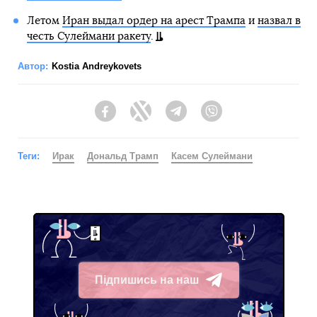
Летом
Иран выдал ордер на арест Трампа
и
назвал в
честь Сулеймани ракету
.
Автор:
Kostia Andreykovets
Facebook
Twitter
Telegram
Viber
Теги:
Ирак
Дональд Трамп
Касем Сулеймани
Підпишись на наш
Telegram