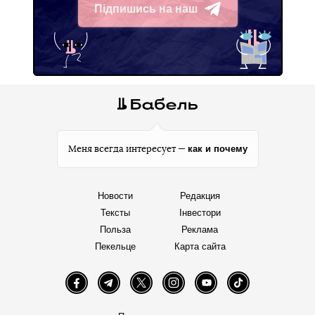
Підпишись на наш
Telegram
как и почему
Меня всегда интересует —
Новости
Редакция
Тексты
Інвестори
Польза
Реклама
Пекельце
Карта сайта
Facebook
Telegram
Twitter
Instagram
YouTube
TikTok