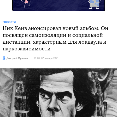
Новости
Ник Кейв анонсировал новый альбом. Он
посвящен самоизоляции и социальной
дистанции, характерным для локдауна и
наркозависимости
Автор:
Дмитрий Мрачник
Дата:
18:20, 07 января 2021