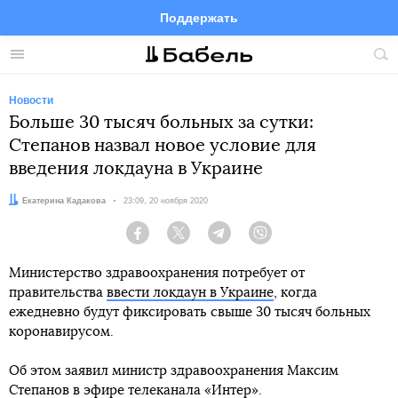
Поддержать
Facebook
Telegram
Twitter
Instagram
Меню
Пои
по
сай
Новости
Больше 30 тысяч больных за сутки:
Степанов назвал новое условие для
введения локдауна в Украине
Автор:
Екатерина Кадакова
Дата:
23:09, 20 ноября 2020
Facebook
Twitter
Telegram
Viber
Министерство здравоохранения потребует от
правительства
ввести локдаун в Украине
, когда
ежедневно будут фиксировать свыше 30 тысяч больных
коронавирусом.
Об этом заявил министр здравоохранения Максим
Степанов в эфире телеканала «Интер».