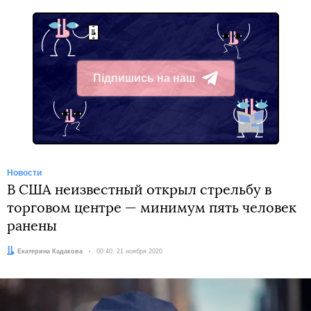
Підпишись на наш
Telegram
Новости
В США неизвестный открыл стрельбу в
торговом центре — минимум пять человек
ранены
Автор:
Екатерина Кадакова
Дата:
00:40, 21 ноября 2020