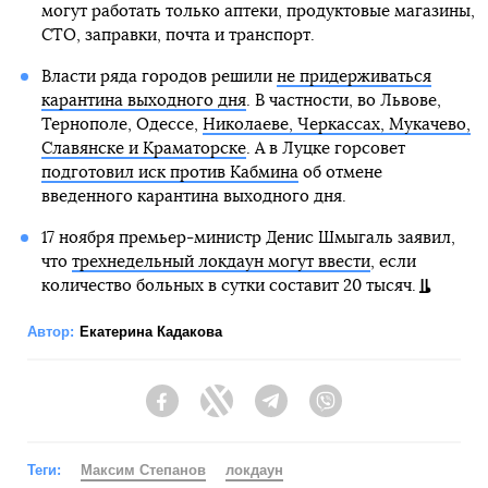
могут работать только аптеки, продуктовые магазины,
СТО, заправки, почта и транспорт.
Власти ряда городов решили
не придерживаться
карантина выходного дня
. В частности, во Львове,
Тернополе, Одессе,
Николаеве, Черкассах, Мукачево,
Славянске и Краматорске
. А в Луцке горсовет
подготовил иск против Кабмина
об отмене
введенного карантина выходного дня.
17 ноября премьер-министр Денис Шмыгаль заявил,
что
трехнедельный локдаун могут ввести
, если
количество больных в сутки составит 20 тысяч.
Автор:
Екатерина Кадакова
Facebook
Twitter
Telegram
Viber
Теги:
Максим Степанов
локдаун