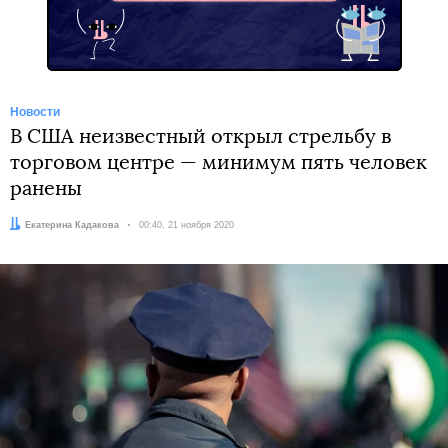
Новости
В США неизвестный открыл стрельбу в
торговом центре — минимум пять человек
ранены
Автор:
Екатерина Кадакова
Дата:
00:40, 21 ноября 2020