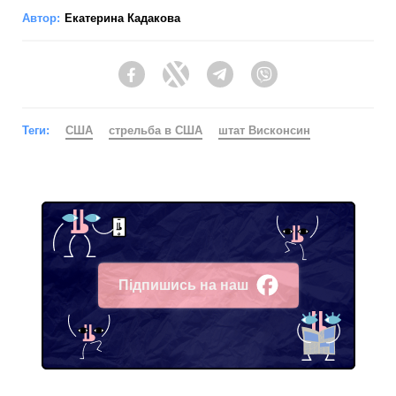
Автор:
Екатерина Кадакова
Facebook
Twitter
Telegram
Viber
Теги:
США
стрельба в США
штат Висконсин
Підпишись на наш
Facebook