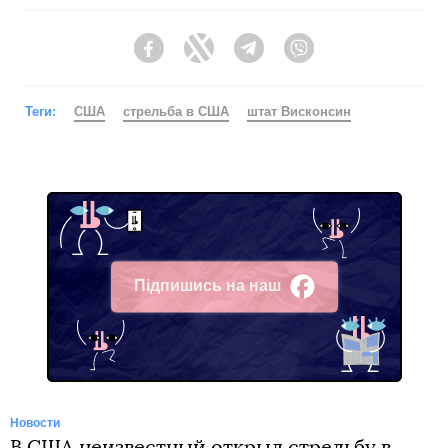
Facebook
Twitter
Telegram
Viber
Теги:
США
стрельба в США
штат Висконсин
Підпишись на наш
Facebook
Новости
В США неизвестный открыл стрельбу в