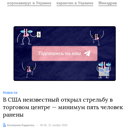
коронавирус в Украине
карантин в Украине
Минздрав
Підпишись на наш
Telegram
Новости
В США неизвестный открыл стрельбу в
торговом центре — минимум пять человек
ранены
Автор:
Екатерина Кадакова
Дата:
00:40, 21 ноября 2020