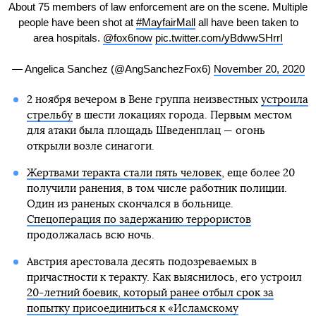
About 75 members of law enforcement are on the scene. Multiple
people have been shot at
#MayfairMall
all have been taken to
area hospitals.
@fox6now
pic.twitter.com/yBdwwSHrrI
— Angelica Sanchez (@AngSanchezFox6)
November 20, 2020
2 ноября вечером в Вене группа неизвестных
устроила
стрельбу
в шести локациях города. Первым местом
для атаки была площадь Шведенплац — огонь
открыли возле синагоги.
Жертвами теракта стали пять человек
, еще более 20
получили ранения, в том числе работник полиции.
Один из раненых скончался в больнице.
Спецоперация по задержанию террористов
продолжалась всю ночь.
Австрия арестовала десять подозреваемых в
причастности к теракту. Как выяснилось, его устроил
20-летний боевик, который ранее отбыл срок за
попытку присоединиться к «Исламскому