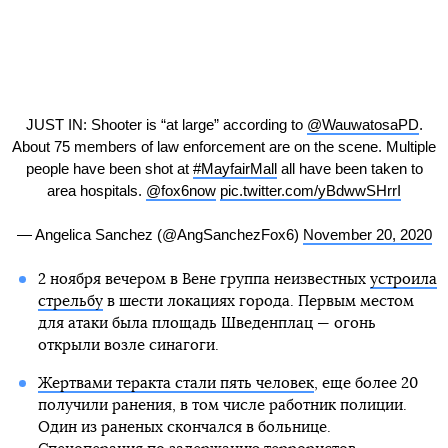
JUST IN: Shooter is “at large” according to
@WauwatosaPD
.
About 75 members of law enforcement are on the scene. Multiple
people have been shot at
#MayfairMall
all have been taken to
area hospitals.
@fox6now
pic.twitter.com/yBdwwSHrrI
— Angelica Sanchez (@AngSanchezFox6)
November 20, 2020
2 ноября вечером в Вене группа неизвестных
устроила
стрельбу
в шести локациях города. Первым местом
для атаки была площадь Шведенплац — огонь
открыли возле синагоги.
Жертвами теракта стали пять человек
, еще более 20
получили ранения, в том числе работник полиции.
Один из раненых скончался в больнице.