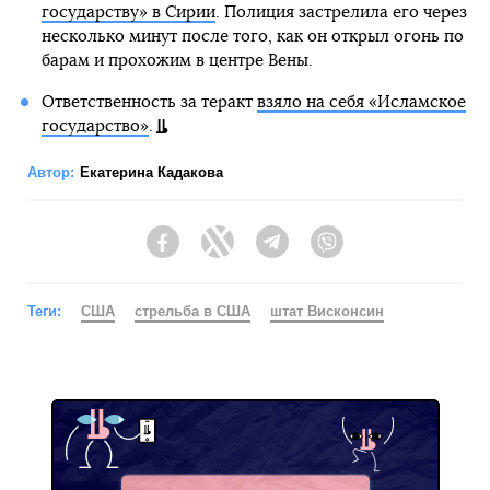
государству» в Сирии
. Полиция застрелила его через
несколько минут после того, как он открыл огонь по
барам и прохожим в центре Вены.
Ответственность за теракт
взяло на себя «Исламское
государство»
.
Автор:
Екатерина Кадакова
Facebook
Twitter
Telegram
Viber
Теги:
США
стрельба в США
штат Висконсин