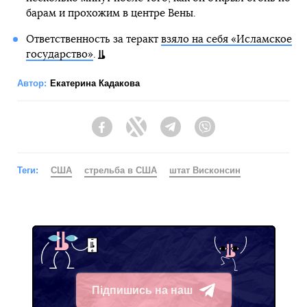
барам и прохожим в центре Вены.
Ответственность за теракт
взяло на себя «Исламское
государство»
.
Автор:
Екатерина Кадакова
Facebook
Twitter
Telegram
Viber
Теги:
США
стрельба в США
штат Висконсин
Підпишись на наш
Telegram