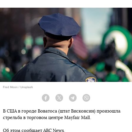
Fred Moon / Unsplash
Facebook
Twitter
Telegram
Viber
В США в городе Воватоса (штат Висконсин) произошла
стрельба в торговом центре Mayfair Mall.
Об этом сообщает
ABC News
.