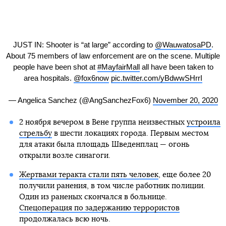
JUST IN: Shooter is “at large” according to
@WauwatosaPD
.
About 75 members of law enforcement are on the scene. Multiple
people have been shot at
#MayfairMall
all have been taken to
area hospitals.
@fox6now
pic.twitter.com/yBdwwSHrrI
— Angelica Sanchez (@AngSanchezFox6)
November 20, 2020
2 ноября вечером в Вене группа неизвестных
устроила
стрельбу
в шести локациях города. Первым местом
для атаки была площадь Шведенплац — огонь
открыли возле синагоги.
Жертвами теракта стали пять человек
, еще более 20
получили ранения, в том числе работник полиции.
Один из раненых скончался в больнице.
Спецоперация по задержанию террористов
продолжалась всю ночь.