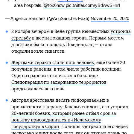
area hospitals.
@fox6now
pic.twitter.com/yBdwwSHrrI
— Angelica Sanchez (@AngSanchezFox6)
November 20, 2020
2 ноября вечером в Вене группа неизвестных
устроила
стрельбу
в шести локациях города. Первым местом
для атаки была площадь Шведенплац — огонь
открыли возле синагоги.
Жертвами теракта стали пять человек
, еще более 20
получили ранения, в том числе работник полиции.
Один из раненых скончался в больнице.
Спецоперация по задержанию террористов
продолжалась всю ночь.
Австрия арестовала десять подозреваемых в
причастности к теракту. Как выяснилось, его устроил
20-летний боевик, который ранее отбыл срок за
попытку присоединиться к «Исламскому
государству» в Сирии
. Полиция застрелила его через
несколько минут после того, как он открыл огонь по