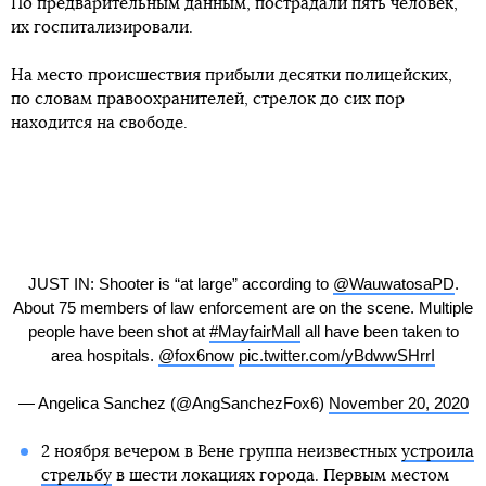
По предварительным данным, пострадали пять человек,
их госпитализировали.
На место происшествия прибыли десятки полицейских,
по словам правоохранителей, стрелок до сих пор
находится на свободе.
JUST IN: Shooter is “at large” according to
@WauwatosaPD
.
About 75 members of law enforcement are on the scene. Multiple
people have been shot at
#MayfairMall
all have been taken to
area hospitals.
@fox6now
pic.twitter.com/yBdwwSHrrI
— Angelica Sanchez (@AngSanchezFox6)
November 20, 2020
2 ноября вечером в Вене группа неизвестных
устроила
стрельбу
в шести локациях города. Первым местом