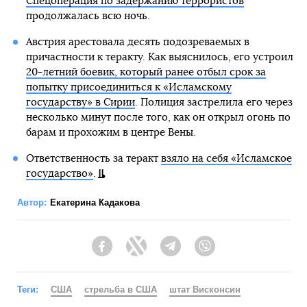
Спецоперация по задержанию террористов
продолжалась всю ночь.
Австрия арестовала десять подозреваемых в
причастности к теракту. Как выяснилось, его устроил
20-летний боевик, который ранее отбыл срок за
попытку присоединиться к «Исламскому
государству» в Сирии
. Полиция застрелила его через
несколько минут после того, как он открыл огонь по
барам и прохожим в центре Вены.
Ответственность за теракт
взяло на себя «Исламское
государство»
.
Автор:
Екатерина Кадакова
Facebook
Twitter
Telegram
Viber
Теги:
США
стрельба в США
штат Висконсин