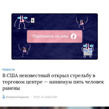
Підпишись на наш
Facebook
Новости
В США неизвестный открыл стрельбу в
торговом центре — минимум пять человек
ранены
Автор:
Екатерина Кадакова
Дата:
00:40, 21 ноября 2020