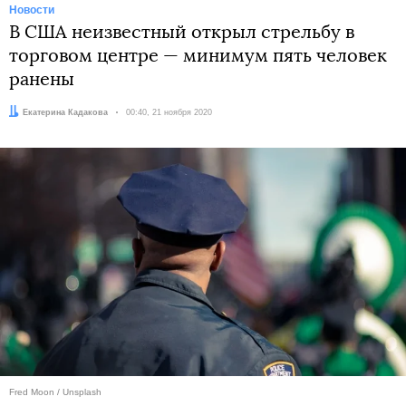
Новости
В США неизвестный открыл стрельбу в
торговом центре — минимум пять человек
ранены
Автор:
Екатерина Кадакова
Дата:
00:40, 21 ноября 2020
Fred Moon / Unsplash