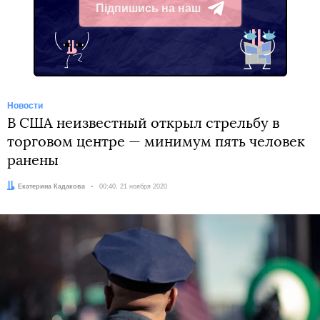
Підпишись на наш
Telegram
Новости
В США неизвестный открыл стрельбу в
торговом центре — минимум пять человек
ранены
Автор:
Екатерина Кадакова
Дата:
00:40, 21 ноября 2020