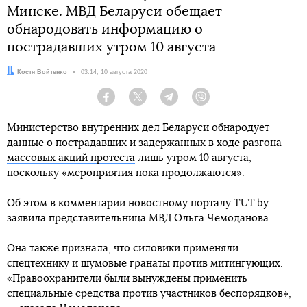
Минске. МВД Беларуси обещает
обнародовать информацию о
пострадавших утром 10 августа
Автор:
Костя Войтенко
Дата:
03:14, 10 августа 2020
Facebook
Twitter
Telegram
Viber
Министерство внутренних дел Беларуси обнародует
данные о пострадавших и задержанных в ходе разгона
массовых акций протеста
лишь утром 10 августа,
поскольку «мероприятия пока продолжаются».
Об этом в комментарии новостному порталу TUT.by
заявила представительница МВД Ольга Чемоданова.
Она также признала, что силовики применяли
спецтехнику и шумовые гранаты против митингующих.
«Правоохранители были вынуждены применить
специальные средства против участников беспорядков»,