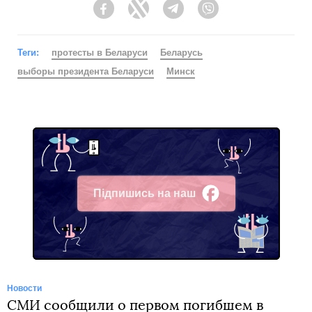
Facebook
Twitter
Telegram
Viber
Теги:
протесты в Беларуси
Беларусь
выборы президента Беларуси
Минск
Підпишись на наш
Facebook
Новости
СМИ сообщили о первом погибшем в