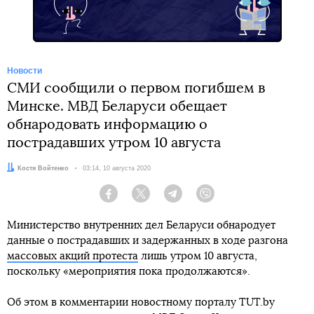
Новости
СМИ сообщили о первом погибшем в
Минске. МВД Беларуси обещает
обнародовать информацию о
пострадавших утром 10 августа
Автор:
Костя Войтенко
Дата:
03:14, 10 августа 2020
Facebook
Twitter
Telegram
Viber
Министерство внутренних дел Беларуси обнародует
данные о пострадавших и задержанных в ходе разгона
массовых акций протеста
лишь утром 10 августа,
поскольку «мероприятия пока продолжаются».
Об этом в комментарии новостному порталу TUT.by