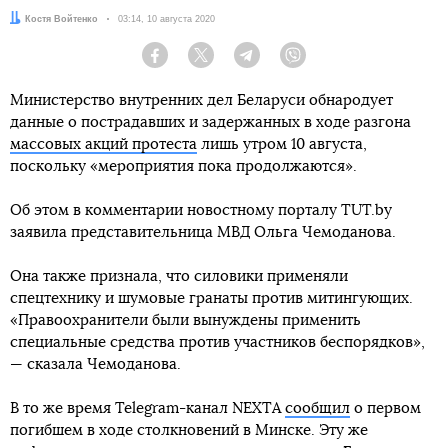
Автор:
Костя Войтенко
Дата:
03:14, 10 августа 2020
Facebook
Twitter
Telegram
Viber
Министерство внутренних дел Беларуси обнародует
данные о пострадавших и задержанных в ходе разгона
массовых акций протеста
лишь утром 10 августа,
поскольку «мероприятия пока продолжаются».
Об этом в комментарии новостному порталу TUT.by
заявила представительница МВД Ольга Чемоданова.
Она также признала, что силовики применяли
спецтехнику и шумовые гранаты против митингующих.
«Правоохранители были вынуждены применить
специальные средства против участников беспорядков»,
— сказала Чемоданова.
В то же время Telegram-канал NEXTA
сообщил
о первом
погибшем в ходе столкновений в Минске. Эту же