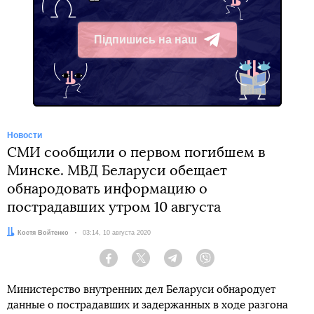
Підпишись на наш
Telegram
Новости
СМИ сообщили о первом погибшем в
Минске. МВД Беларуси обещает
обнародовать информацию о
пострадавших утром 10 августа
Автор:
Костя Войтенко
Дата:
03:14, 10 августа 2020
Facebook
Twitter
Telegram
Viber
Министерство внутренних дел Беларуси обнародует
данные о пострадавших и задержанных в ходе разгона