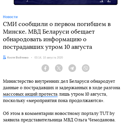
Новости
СМИ сообщили о первом погибшем в
Минске. МВД Беларуси обещает
обнародовать информацию о
пострадавших утром 10 августа
Автор:
Костя Войтенко
Дата:
03:14, 10 августа 2020
Facebook
Twitter
Telegram
Viber
Министерство внутренних дел Беларуси обнародует
данные о пострадавших и задержанных в ходе разгона
массовых акций протеста
лишь утром 10 августа,
поскольку «мероприятия пока продолжаются».
Об этом в комментарии новостному порталу TUT.by
заявила представительница МВД Ольга Чемоданова.