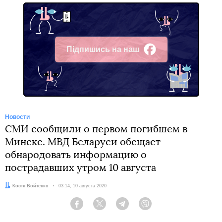
Підпишись на наш
Facebook
Новости
СМИ сообщили о первом погибшем в
Минске. МВД Беларуси обещает
обнародовать информацию о
пострадавших утром 10 августа
Автор:
Костя Войтенко
Дата:
03:14, 10 августа 2020
Facebook
Twitter
Telegram
Viber