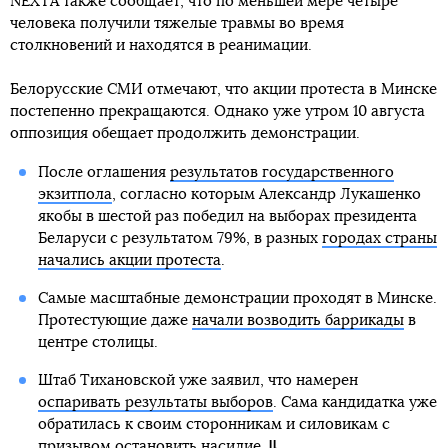
NEXTA также сообщает, что по меньшей мере четыре
человека получили тяжелые травмы во время
столкновений и находятся в реанимации.
Белорусские СМИ отмечают, что акции протеста в Минске
постепенно прекращаются. Однако уже утром 10 августа
оппозиция обещает продолжить демонстрации.
После оглашения
результатов государственного
экзитпола
, согласно которым Александр Лукашенко
якобы в шестой раз победил на выборах президента
Беларуси с результатом 79%, в разных
городах страны
начались акции протеста
.
Самые масштабные демонстрации проходят в Минске.
Протестующие даже
начали возводить баррикады
в
центре столицы.
Штаб Тихановской уже заявил, что намерен
оспаривать результаты выборов
. Сама кандидатка уже
обратилась к своим сторонникам и силовикам с
призывом остановить насилие
.