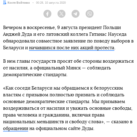
Автор:
Костя Войтенко
Дата:
00:28, 10 августа 2020
Facebook
Twitter
Telegram
Viber
Вечером в воскресенье, 9 августа президент Польши
Анджей Дуда и его литовский коллега Гитанас Науседа
обнародовали совместное заявление по поводу выборов в
Беларуси и
начавшихся после них акций протеста
.
В нем главы государств просят обе стороны воздержаться
от насилия, а официальный Минск — соблюдать
демократические стандарты.
«Как соседи Беларуси мы обращаемся к белорусским
властям с призывом полностью признать и соблюдать
основные демократические стандарты. Мы призываем
воздерживаться от насилия и уважать основные свободы,
права человека и гражданина, включая права
национальных меньшинств и свободу слова», — сказано в
обращении
на официальном сайте Дуды.