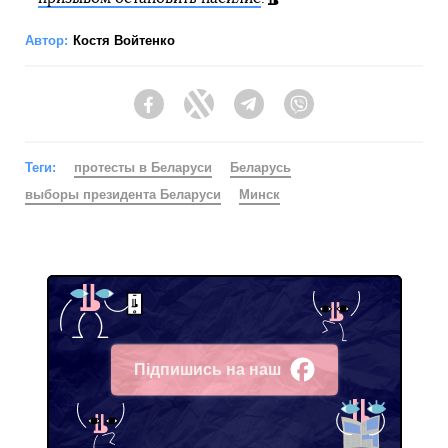
Автор:
Костя Войтенко
Facebook
Twitter
Telegram
Viber
Теги:
протесты в Беларуси
Беларусь
выборы президента Беларуси
Минск
Підпишись на наш
Facebook