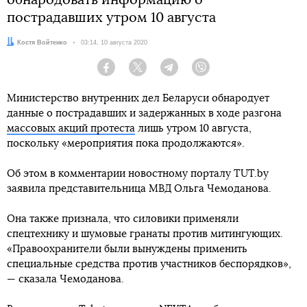
обнародовать информацию о
пострадавших утром 10 августа
Автор:
Костя Войтенко
Дата:
03:14, 10 августа 2020
Facebook
Twitter
Telegram
Viber
Министерство внутренних дел Беларуси обнародует
данные о пострадавших и задержанных в ходе разгона
массовых акций протеста
лишь утром 10 августа,
поскольку «мероприятия пока продолжаются».
Об этом в комментарии новостному порталу TUT.by
заявила представительница МВД Ольга Чемоданова.
Она также признала, что силовики применяли
спецтехнику и шумовые гранаты против митингующих.
«Правоохранители были вынуждены применить
специальные средства против участников беспорядков»,
— сказала Чемоданова.