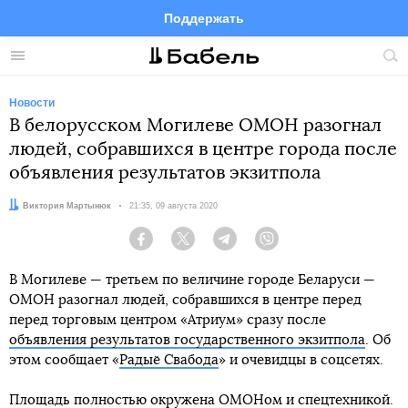
Поддержать
Facebook
Telegram
Twitter
Instagram
Меню
Пои
по
сай
Новости
В белорусском Могилеве ОМОН разогнал
людей, собравшихся в центре города после
объявления результатов экзитпола
Автор:
Виктория Мартынюк
Дата:
21:35, 09 августа 2020
Facebook
Twitter
Telegram
Viber
В Могилеве — третьем по величине городе Беларуси —
ОМОН разогнал людей, собравшихся в центре перед
перед торговым центром «Атриум» сразу после
объявления результатов государственного экзитпола
. Об
этом сообщает «
Радыё Свабода
» и очевидцы в соцсетях.
Площадь полностью окружена ОМОНом и спецтехникой.