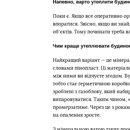
Напевно, варто утеплити будино
Поки є. Якщо все оперативно ор
впоратися. Звісно, якщо ви знай
обʼєктів. Тому починати треба в
Чим краще утеплювати будинок
Найкращий варіант — це мінера
словами пінопласт. Ці матеріал
між ними ви відчуєте згодом. Б
тобто стає герметичною коробк
зроблені з газоблоку, який наби
випаровуватися. Таким чином, «
промерзатиме. Через це з роками
на опалення зросте.
З мінеральною ватою таких проб