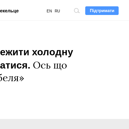
Підтримати
екельце
Пошук
EN
RU
по
сайту
режити холодну
ватися.
Ось що
беля»