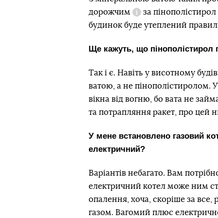
дорожчим
за пінополістирол 
Довідка
будинок буде утеплений правил
Ще кажуть, що пінополістирол
Так і є. Навіть у висотному буді
ватою, а не пінополістиролом. 
вікна від вогню, бо вата не займ
та потрапляння ракет, про цей н
У мене встановлено газовий ко
електричний?
Варіантів небагато. Вам потрібн
електричний котел може ним ст
опалення, хоча, скоріше за все,
газом. Вагомий плюс електрично