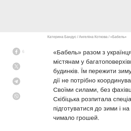
Катерина Бандус / Ангеліна Коткова / «Бабель»
«Бабель» разом з українц
6
Facebook
містянам у багатоповерхів
Twitter
будинків. Їм пережити зиму
дії не потрібно координува
Telegram
Своїми силами, без фахівц
Скібіцька розпитала спеці
Viber
підготуватися до зими і н
чимало грошей.