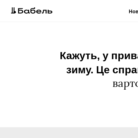
Но
Кажуть, у при
зиму. Це спра
варт