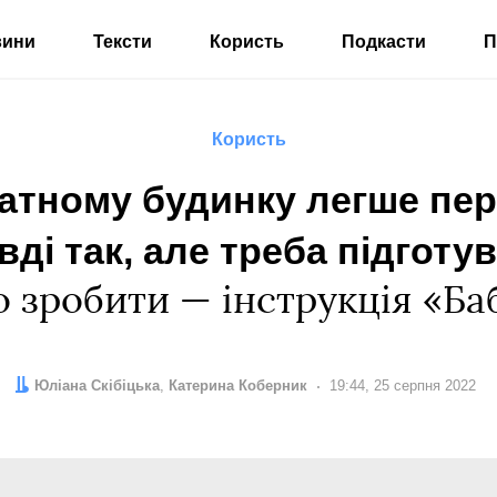
вини
Тексти
Користь
Подкасти
П
Користь
ватному будинку легше пе
вді так, але треба підготу
о зробити — інструкція «Ба
Автор:
Редактор:
Юліана Скібіцька
Катерина Коберник
Дата:
19:44, 25 серпня 2022