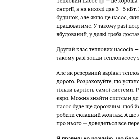
Тепловий насос
— це хороша 
Довідка
енергії, а на виході дає 3—5 кВ
будинок, але якщо це насос, який
працюватиме. У такому разі потр
вбудований, у деякі треба доста
Другий клас теплових насосів — 
такому разі зонди теплонасосу 
Але як резервний варіант тепло
дорого. Розраховуйте, що устано
тільки вартість самої системи.
євро. Можна знайти системи деш
насос буде ще дорожчим: щоб йо
робити складний монтаж. А ще я
про нього — доведеться все пер
Я правильно розумію, що без е