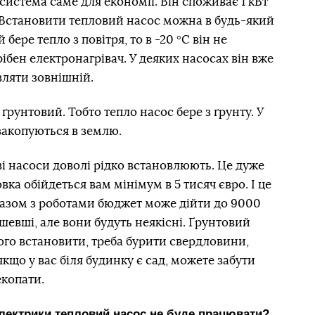
система саме для економії. Він споживає 1 кВт
т. Встановити тепловий насос можна в будь-який
 бере тепло з повітря, то в -20 °С він не
ібен електронагрівач. У деяких насосах він вже
вляти зовнішній.
ґрунтовий. Тобто тепло насос бере з ґрунту. У
закопуються в землю.
ві насоси доволі рідко встановлюють. Це дуже
вка обійдеться вам мінімум в 5 тисяч євро. І це
 Разом з роботами бюджет може дійти до 9000
евші, але вони будуть неякісні. Ґрунтовий
го встановити, треба бурити свердловини,
кщо у вас біля будинку є сад, можете забути
екопати.
лектрики тепловий насос не буде працювати?