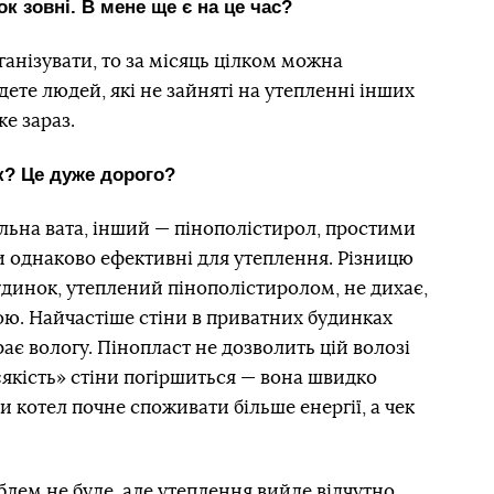
к зовні. В мене ще є на це час?
ганізувати, то за місяць цілком можна
дете людей, які не зайняті на утепленні інших
же зараз.
? Це дуже дорого?
льна вата, інший — пінополістирол, простими
и однаково ефективні для утеплення. Різницю
удинок, утеплений пінополістиролом, не дихає,
ою. Найчастіше стіни в приватних будинках
рає вологу. Пінопласт не дозволить цій волозі
якість» стіни погіршиться — вона швидко
 котел почне споживати більше енергії, а чек
лем не буде, але утеплення вийде відчутно