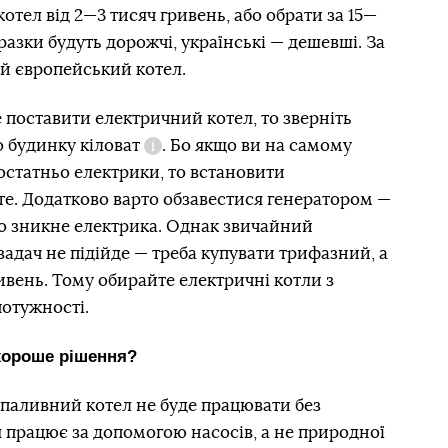
тел від 2—3 тисяч гривень, або обрати за 15—
разки будуть дорожчі, українські — дешевші. За
й європейський котел.
е поставити електричний котел, то зверніть
о будинку кіловат
. Бо якщо ви на самому
Довідка
остатньо електрики, то встановити
те. Додатково варто обзавестися генератором —
що зникне електрика. Однак звичайний
задач не підійде — треба купувати трифазний, а
ивень. Тому обирайте електричні котли з
потужності.
хороше рішення?
опаливний котел не буде працювати без
 працює за допомогою насосів, а не природної