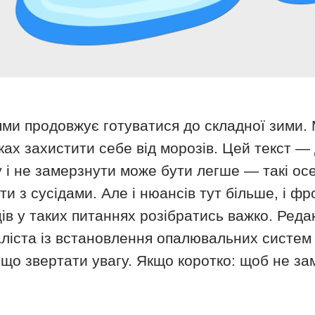
ями продовжує готуватися до складної зими.
ках захистити себе від морозів. Цей текст —
 і не замерзнути може бути легше — такі осел
ти з сусідами. Але і нюансів тут більше, і ф
ів у таких питаннях розібратись важко. Ред
аліста із встановлення опалювальних систем 
а що звертати увагу. Якщо коротко: щоб не з