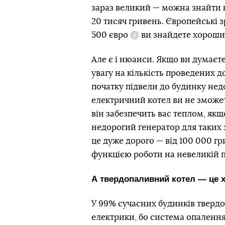
зараз великий — можна знайти ко
20 тисяч гривень. Європейські з
500 євро
ви знайдете хороши
Довідка
Але є і нюанси. Якщо ви думаєт
увагу на
кількість проведених д
початку підвели до будинку нед
електричний котел ви не зможе
він забезпечить вас теплом, як
недорогий генератор для таких 
це дуже дорого — від 100 000 гр
функцією роботи на невеликій 
А твердопаливний котел — це 
У 99% сучасних будинків тверд
електрики, бо система опалення