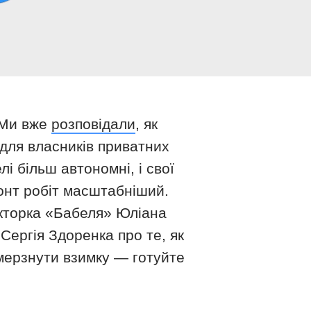
 Ми вже
розповідали
, як
 для власників приватних
і більш автономні, і свої
ронт робіт масштабніший.
акторка «Бабеля» Юліана
Сергія Здоренка про те, як
амерзнути взимку — готуйте