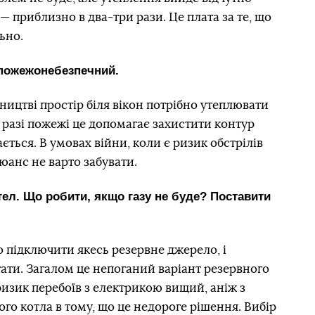
— приблизно в два-три рази. Це плата за те, що
ьно.
 пожежонебезпечний.
вництві простір біля вікон потрібно утеплювати
У разі пожежі це допомагає захистити контур
ається. В умовах війни, коли є ризик обстрілів
юанс не варто забувати.
тел. Що робити, якщо газу не буде? Поставити
о підключити якесь резервне джерело, і
ати. Загалом це непоганий варіант резервного
 ризик перебоїв з електрикою вищий, аніж з
го котла в тому, що це недороге рішення. Вибір