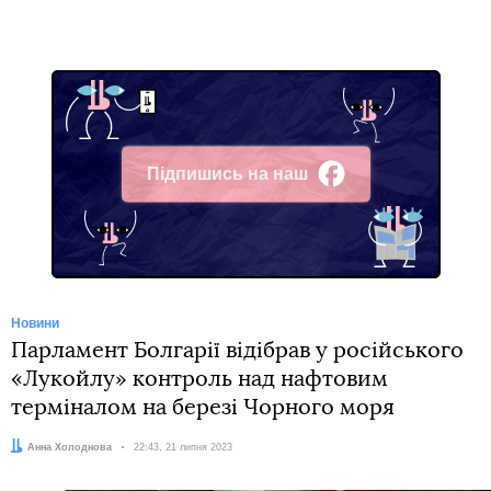
Підпишись на наш
Facebook
Новини
Парламент Болгарії відібрав у російського
«Лукойлу» контроль над нафтовим
терміналом на березі Чорного моря
Автор:
Анна Холоднова
Дата:
22:43, 21 липня 2023