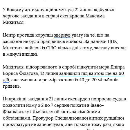
У Вищому антикорупційному суді 21 липня відбулося
чергове засідання в справі екснардепа Максима
Микитася.
Центр протидії корупції
звернув
увагу на те, що на
засіданні не було працівників конвою. За даними ЦПК,
Микитась вийшов із СІЗО кілька днів тому, заставу внесли
в минулі вихідні.
Микитася, підозрюваного в спробі підкупити мера Дніпра
Бориса Філатова, 12 липня
залишили під вартою ще на 60
діб
, але зменшили розмір застави із 40 до 20 мільйонів
гривень.
Наприкінці засідання 21 липня екснардеп попросив суддів
дозволити йому з 2 по 7 серпня поїхати в Івано-
Франківську і Львівську область за сімейними
обставинами. Прокурор Спеціалізованої антикорупційної
прокуратури не заперечував, але тільки в тому разі, якщо