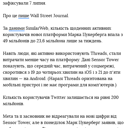
зафіксували 7 липня.
Про це
пише
Wall Street Journal.
За
даними
SimilarWeb, кількість щоденних активних
користувачів нової платформи Марка Цукерберга впала з
49 мільйонів до 23,6 мільйона лише за тиждень.
Навіть люди, які активно використовують Threads, стали
витрачати менше часу на платформу. Дані Sensor Tower
показують, що середній час, витрачений у соцмережі,
скоротився з 19 до чотирьох хвилин на iOS і з 21 до пʼяти
хвилин — на Android. (Наразі Threads орієнтована на
мобільні пристрої і не має програми для компʼютерів.)
Кількість користувачів Twitter залишається на рівні 200
мільйонів.
Meta та її засновник не відреагували на нові цифри від
Sensor Tower, але в понеділок Марк Цукерберг заявив, що