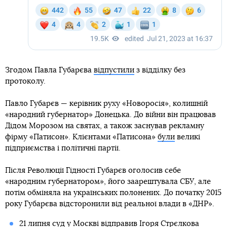
Згодом Павла Губарєва
відпустили
з відділку без
протоколу.
Павло Губарєв — керівник руху «Новоросія», колишній
«народний губернатор» Донецька. До війни він працював
Дідом Морозом на святах, а також заснував рекламну
фірму «Патисон». Клієнтами «Патисона»
були
великі
підприємства і політичні партії.
Після Революції Гідності Губарєв оголосив себе
«народним губернатором», його заарештувала СБУ, але
потім обміняла на українських полонених. До початку 2015
року Губарєва відсторонили від реальної влади в «ДНР».
21 липня суд у Москві
відправив Ігоря Стрєлкова