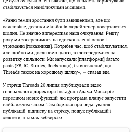
це було очікувано. Він вважає, що кількість користувачів
стабілізується найближчими місяцями.
«Ранні темпи зростання були завищеними, але що
важливіше, десятки мільйонів людей тепер повертаються
щодня. Це значно випереджає наші очікування. Решту
року ми зосередимося на вдосконаленні основ і
утриманні [показників]. Потрібен час, щоб стабілізуватися,
але щойно ми досягнемо цього, то зосередимося на
розвитку спільноти. Ми запускали [платформи] багато
разів (FB, IG, Stories, Reels тощо), і я впевнений, що
Threads також на хорошому шляху», — сказав він.
У стрічці Threads 20 липня опублікували відео
генерального директора Instagram Адама Моссері з
переліком нових функцій, які програма планує запустити
найближчим часом. Там йдеться про редагування
публікацій, підписку на стрічку, пошук публікацій і
хештеги, а також вебверсію.