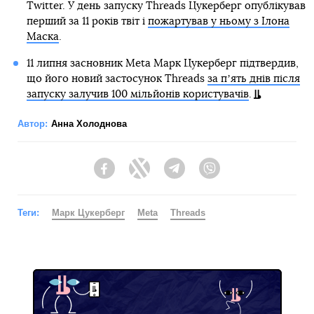
Twitter. У день запуску Threads Цукерберг опублікував
перший за 11 років твіт і
пожартував у ньому з Ілона
Маска
.
11 липня засновник Meta Марк Цукерберг підтвердив,
що його новий застосунок Threads
за пʼять днів після
запуску залучив 100 мільйонів користувачів
.
Автор:
Анна Холоднова
Facebook
Twitter
Telegram
Viber
Теги:
Марк Цукерберг
Meta
Threads