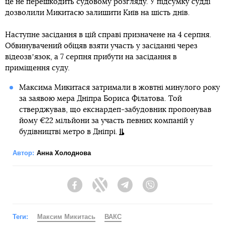
це не перешкодить судовому розгляду. У підсумку судді
дозволили Микитасю залишити Київ на шість днів.
Наступне засідання в цій справі призначене на 4 серпня.
Обвинувачений обіцяв взяти участь у засіданні через
відеозвʼязок, а 7 серпня прибути на засідання в
приміщення суду.
Максима Микитася затримали в жовтні минулого року
за заявою мера Дніпра Бориса Філатова. Той
стверджував, що екснардеп-забудовник пропонував
йому €22 мільйони за участь певних компаній у
будівництві метро в Дніпрі.
Автор:
Анна Холоднова
Facebook
Twitter
Telegram
Viber
Теги:
Максим Микитась
ВАКС