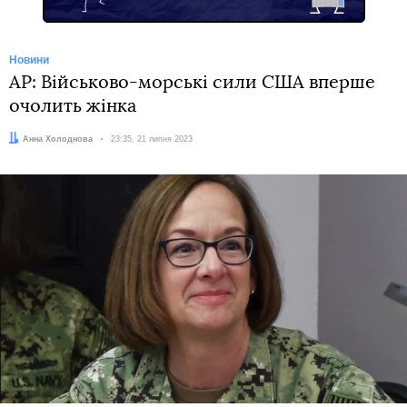
Новини
AP: Військово-морські сили США вперше
очолить жінка
Автор:
Анна Холоднова
Дата:
23:35, 21 липня 2023