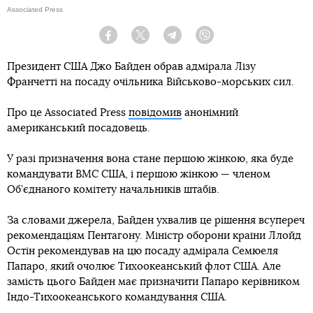
Associated Press
Facebook
Twitter
Telegram
Viber
Президент США Джо Байден обрав адмірала Лізу
Франчетті на посаду очільника Військово-морських сил.
Про це Associated Press
повідомив
анонімний
американський посадовець.
У разі призначення вона стане першою жінкою, яка буде
командувати ВМС США, і першою жінкою — членом
Об’єднаного комітету начальників штабів.
За словами джерела, Байден ухвалив це рішення всупереч
рекомендаціям Пентагону. Міністр оборони країни Ллойд
Остін рекомендував на цю посаду адмірала Семюеля
Папаро, який очолює Тихоокеанський флот США. Але
замість цього Байден має призначити Папаро керівником
Індо-Тихоокеанського командування США.