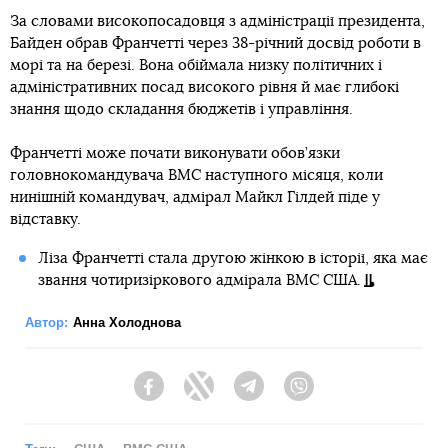
За словами високопосадовця з адміністрації президента,
Байден обрав Франчетті через 38-річний досвід роботи в
морі та на березі. Вона обіймала низку політичних і
адміністративних посад високого рівня й має глибокі
знання щодо складання бюджетів і управління.
Франчетті може почати виконувати обов’язки
головнокомандувача ВМС наступного місяця, коли
нинішній командувач, адмірал Майкл Гілдей піде у
відставку.
Ліза Франчетті стала другою жінкою в історії, яка має
звання чотиризіркового адмірала ВМС США.
Автор:
Анна Холоднова
Facebook
Twitter
Telegram
Viber