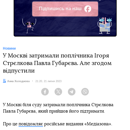
Підпишись на наш
Facebook
Новини
У Москві затримали поплічника Ігоря
Стрєлкова Павла Губарєва. Але згодом
відпустили
Автор:
Анна Холоднова
Дата:
21:20, 21 липня 2023
Facebook
Twitter
Telegram
Viber
У Москві біля суду затримали поплічника Стрєлкова
Павла Губарєва, який прийшов його підтримати.
Про це
повідомляє
російське видання «Медіазона».