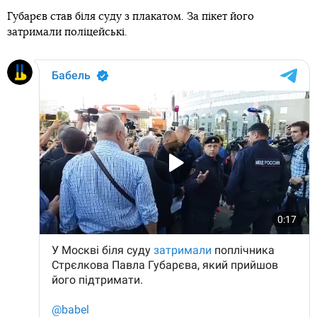
Губарєв став біля суду з плакатом. За пікет його
затримали поліцейські.