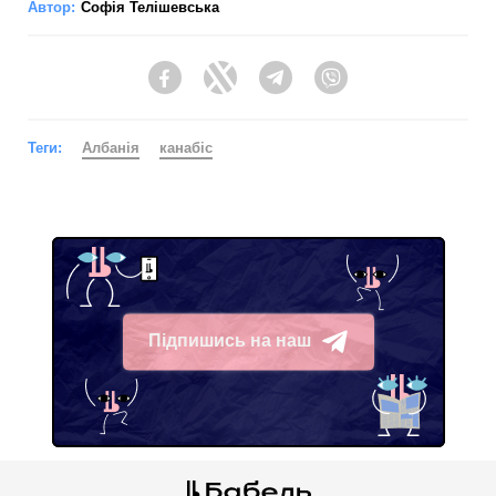
Автор:
Софія Телішевська
Facebook
Twitter
Telegram
Viber
Теги:
Албанія
канабіс
Підпишись на наш
Telegram