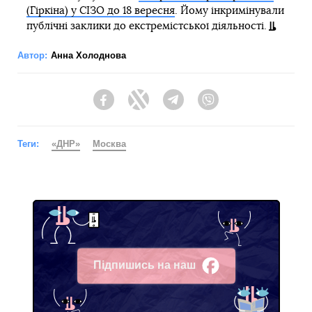
(Гіркіна) у СІЗО до 18 вересня
. Йому інкримінували
публічні заклики до екстремістської діяльності.
Автор:
Анна Холоднова
Facebook
Twitter
Telegram
Viber
Теги:
«ДНР»
Москва
Підпишись на наш
Facebook