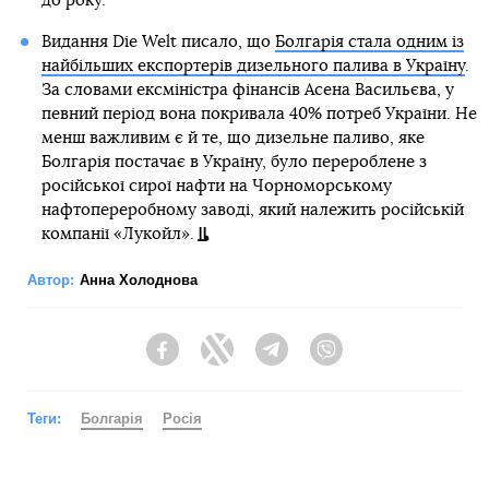
до року.
Видання Die Welt писало, що
Болгарія стала одним із
найбільших експортерів дизельного палива в Україну
.
За словами ексміністра фінансів Асена Васильєва, у
певний період вона покривала 40% потреб України. Не
менш важливим є й те, що дизельне паливо, яке
Болгарія постачає в Україну, було перероблене з
російської сирої нафти на Чорноморському
нафтопереробному заводі, який належить російській
компанії «Лукойл».
Автор:
Анна Холоднова
Facebook
Twitter
Telegram
Viber
Теги:
Болгарія
Росія