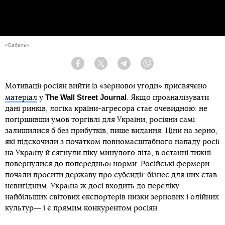
«Бабель»
Facebook
Twitter
Telegram
Viber
Мотивації росіян вийти із «зернової угоди» присвячено
The Wall Street Journal
матеріал
у
. Якщо проаналізувати
дані ринків, логіка країни-агресора стає очевидною: не
погіршивши умов торгівлі для України, росіяни самі
залишилися б без прибутків, пише видання. Ціни на зерно,
які підскочили з початком повномасштабного нападу росії
на Україну й сягнули піку минулого літа, в останні тижні
повернулися до попередньої норми. Російські фермери
почали просити державу про субсидії: бізнес для них став
невигідним. Україна ж досі входить до переліку
найбільших світових експортерів низки зернових і олійних
культур― і є прямим конкурентом росіян.