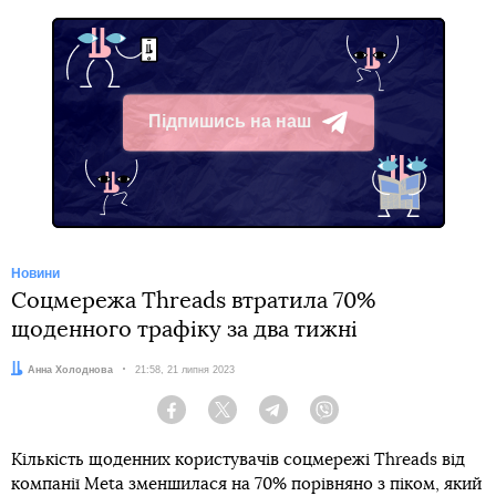
Підпишись на наш
Telegram
Новини
Соцмережа Threads втратила 70%
щоденного трафіку за два тижні
Автор:
Анна Холоднова
Дата:
21:58, 21 липня 2023
Facebook
Twitter
Telegram
Viber
Кількість щоденних користувачів соцмережі Threads від
компанії Meta зменшилася на 70% порівняно з піком, який