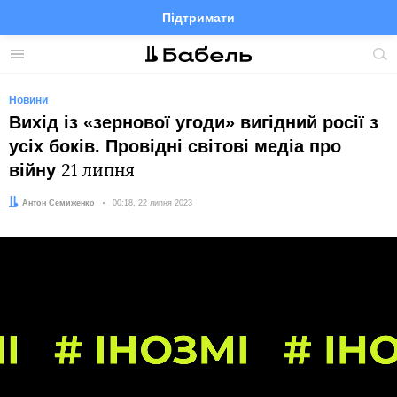
Підтримати
Facebook
Telegram
Twitter
Instagram
Меню
По
по
сай
Новини
Вихід із «зернової угоди» вигідний росії з
усіх боків. Провідні світові медіа про
війну
21 липня
Автор:
Антон Семиженко
Дата:
00:18, 22 липня 2023