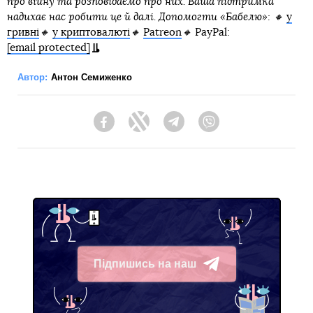
про війну та розповідаємо про них. Ваша підтримка
надихає нас робити це й далі. Допомогти «Бабелю»: 🔸
у
гривні
🔸
у криптовалюті
🔸
Patreon
🔸
PayPal:
[email protected]
Автор:
Антон Семиженко
Facebook
Twitter
Telegram
Viber
Підпишись на наш
Telegram