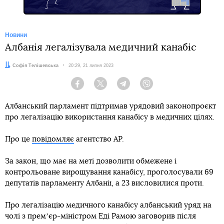
Новини
Албанія легалізувала медичний канабіс
Автор:
Софія Телішевська
Дата:
20:29, 21 липня 2023
Facebook
Twitter
Telegram
Viber
Албанський парламент підтримав урядовий законопроєкт
про легалізацію використання канабісу в медичних цілях.
Про це
повідомляє
агентство AP.
За закон, що має на меті дозволити обмежене і
контрольоване вирощування канабісу, проголосували 69
депутатів парламенту Албанії, а 23 висловилися проти.
Про легалізацію медичного канабісу албанський уряд на
чолі з премʼєр-міністром Еді Рамою заговорив після