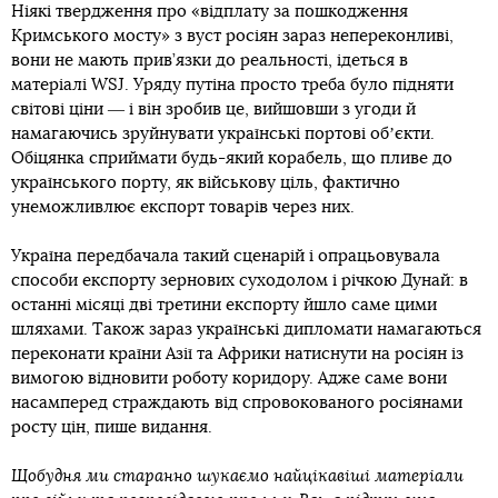
Ніякі твердження про «відплату за пошкодження
Кримського мосту» з вуст росіян зараз непереконливі,
вони не мають прив’язки до реальності, ідеться в
матеріалі WSJ. Уряду путіна просто треба було підняти
світові ціни ― і він зробив це, вийшовши з угоди й
намагаючись зруйнувати українські портові обʼєкти.
Обіцянка сприймати будь-який корабель, що пливе до
українського порту, як військову ціль, фактично
унеможливлює експорт товарів через них.
Україна передбачала такий сценарій і опрацьовувала
способи експорту зернових суходолом і річкою Дунай: в
останні місяці дві третини експорту йшло саме цими
шляхами. Також зараз українські дипломати намагаються
переконати країни Азії та Африки натиснути на росіян із
вимогою відновити роботу коридору. Адже саме вони
насамперед страждають від спровокованого росіянами
росту цін, пише видання.
Щобудня ми старанно шукаємо найцікавіші матеріали