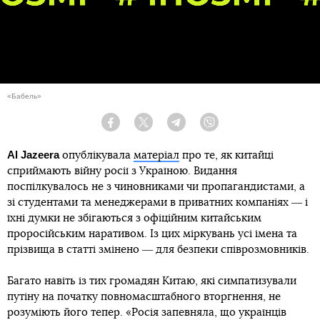
«Бабель»
Facebook
Twitter
Telegram
Viber
Al Jazeera
опублікувала
матеріал
про те, як китайці
сприймають війну росії з Україною. Видання
поспілкувалось не з чиновниками чи пропагандистами, а
зі студентами та менеджерами в приватних компаніях ― і
їхні думки не збігаються з офіційним китайським
проросійським наративом. Із цих міркувань усі імена та
прізвища в статті змінено ― для безпеки співрозмовників.
Багато навіть із тих громадян Китаю, які симпатизували
путіну на початку повномасштабного вторгнення, не
розуміють його тепер. «Росія запевняла, що українців