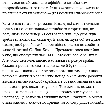
їхні думки не збігаються з офіційним китайським
проросійським наративом. Із цих міркувань усі імена та
прізвища в статті змінено ― для безпеки співрозмовників.
Багато навіть із тих громадян Китаю, які симпатизували
путіну на початку повномасштабного вторгнення, не
розуміють його тепер. «Росія запевняла, що українців
треба звільнити від нацизму. Із тим, як ідуть бої, не дуже
схоже, щоб російський народ дійсно рвався це зробити, ―
каже 41-річний Ся Лян-Хоу. ― Президент росії постійно
каже, що опонує планам НАТО оточити росію й Китай.
Але якщо цей блок дійсно настільки загрожує країні,
бажання росіян воювати зараз мало б бути дещо
більшим». Також Лян-Хоу розчарований тим, що «така
велика й могутня країна» вже понад рік не може розбити
війська значно меншої України, а в останні місяці взагалі
не демонструє помітних успіхів. Тож замість показати,
наскільки росія сильна, ця війна продемонструвала, що
насправді це колос на глиняних ногах. Слабкість Москви і
стала однією з ключових причин того, чому рядові китайці