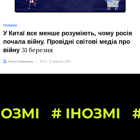
Новини
У Китаї все менше розуміють, чому росія
почала війну. Провідні світові медіа про
війну
31 березня
Автор:
Антон Семиженко
Дата:
23:51, 31 березня 2023