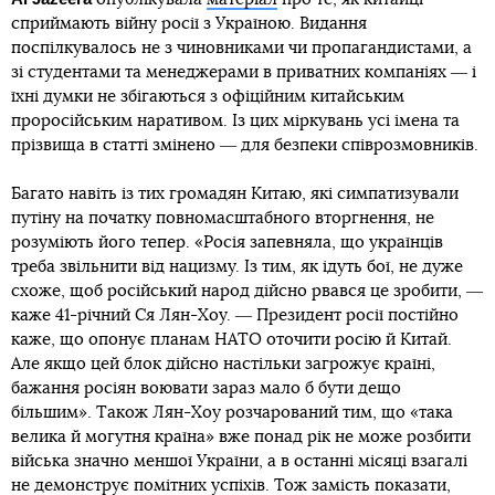
сприймають війну росії з Україною. Видання
поспілкувалось не з чиновниками чи пропагандистами, а
зі студентами та менеджерами в приватних компаніях ― і
їхні думки не збігаються з офіційним китайським
проросійським наративом. Із цих міркувань усі імена та
прізвища в статті змінено ― для безпеки співрозмовників.
Багато навіть із тих громадян Китаю, які симпатизували
путіну на початку повномасштабного вторгнення, не
розуміють його тепер. «Росія запевняла, що українців
треба звільнити від нацизму. Із тим, як ідуть бої, не дуже
схоже, щоб російський народ дійсно рвався це зробити, ―
каже 41-річний Ся Лян-Хоу. ― Президент росії постійно
каже, що опонує планам НАТО оточити росію й Китай.
Але якщо цей блок дійсно настільки загрожує країні,
бажання росіян воювати зараз мало б бути дещо
більшим». Також Лян-Хоу розчарований тим, що «така
велика й могутня країна» вже понад рік не може розбити
війська значно меншої України, а в останні місяці взагалі
не демонструє помітних успіхів. Тож замість показати,