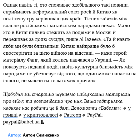
Однак навіть ті, хто споживає здебільшого такі новини,
сприймають неформальний союз росії й Китаю як
політичну гру керівників цих країн. Тісних звʼязків між
власне російським і китайським народами немає. Мало
хто в Китаї пильно стежить за подіями в Москві й
переживає за долю сусідів, пише Al Jazeera. «Та й навіть
якби ми були близькими, Китаю найкраще було б
спостерігати за цією війною на відстані, ― каже герой
матеріалу Фанг, який колись навчався в Україні. ― Як
показують недавні події, навіть культурна близькість між
народами не убезпечує від того, що один може напасти на
іншого, не маючи на те вагомих причин».
Щобудня ми старанно шукаємо найцікавіші матеріали
про війну та розповідаємо про них. Ваша підтримка
надихає нас робити це й далі. Допомогти «Бабелю»: 🔸
у
гривні
🔸
у криптовалюті
🔸
Patreon
🔸
PayPal:
paypal@babel.ua
Автор:
Антон Семиженко