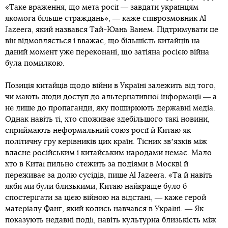
«Таке враження, що мета росії ― завдати українцям
якомога більше страждань», ― каже співрозмовник Al
Jazeera, який назвався Тай-Юань Ванем. Підтримувати це
він відмовляється і вважає, що більшість китайців на
даний момент уже переконані, що затіяна росією війна
була помилкою.
Позиція китайців щодо війни в Україні залежить від того,
чи мають люди доступ до альтернативної інформації ― а
не лише до пропаганди, яку поширюють державні медіа.
Однак навіть ті, хто споживає здебільшого такі новини,
сприймають неформальний союз росії й Китаю як
політичну гру керівників цих країн. Тісних звʼязків між
власне російським і китайським народами немає. Мало
хто в Китаї пильно стежить за подіями в Москві й
переживає за долю сусідів, пише Al Jazeera. «Та й навіть
якби ми були близькими, Китаю найкраще було б
спостерігати за цією війною на відстані, ― каже герой
матеріалу Фанг, який колись навчався в Україні. ― Як
показують недавні події, навіть культурна близькість між