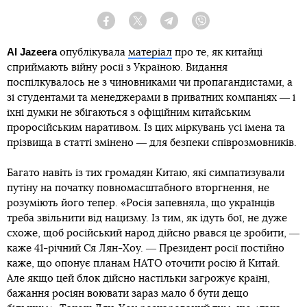
Facebook
Twitter
Telegram
Viber
Al Jazeera
опублікувала
матеріал
про те, як китайці
сприймають війну росії з Україною. Видання
поспілкувалось не з чиновниками чи пропагандистами, а
зі студентами та менеджерами в приватних компаніях ― і
їхні думки не збігаються з офіційним китайським
проросійським наративом. Із цих міркувань усі імена та
прізвища в статті змінено ― для безпеки співрозмовників.
Багато навіть із тих громадян Китаю, які симпатизували
путіну на початку повномасштабного вторгнення, не
розуміють його тепер. «Росія запевняла, що українців
треба звільнити від нацизму. Із тим, як ідуть бої, не дуже
схоже, щоб російський народ дійсно рвався це зробити, ―
каже 41-річний Ся Лян-Хоу. ― Президент росії постійно
каже, що опонує планам НАТО оточити росію й Китай.
Але якщо цей блок дійсно настільки загрожує країні,
бажання росіян воювати зараз мало б бути дещо