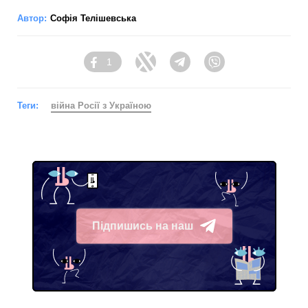
Автор:
Софія Телішевська
1
Facebook
Twitter
Telegram
Viber
Теги:
війна Росії з Україною
Підпишись на наш
Telegram