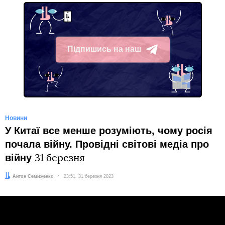
Підпишись на наш
Telegram
Новини
У Китаї все менше розуміють, чому росія
почала війну. Провідні світові медіа про
війну
31 березня
Автор:
Антон Семиженко
Дата:
23:51, 31 березня 2023