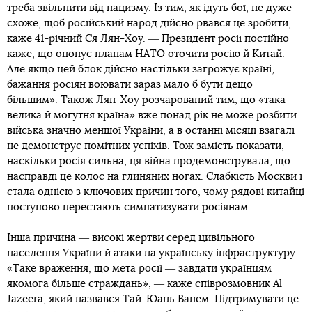
треба звільнити від нацизму. Із тим, як ідуть бої, не дуже
схоже, щоб російський народ дійсно рвався це зробити, ―
каже 41-річний Ся Лян-Хоу. ― Президент росії постійно
каже, що опонує планам НАТО оточити росію й Китай.
Але якщо цей блок дійсно настільки загрожує країні,
бажання росіян воювати зараз мало б бути дещо
більшим». Також Лян-Хоу розчарований тим, що «така
велика й могутня країна» вже понад рік не може розбити
війська значно меншої України, а в останні місяці взагалі
не демонструє помітних успіхів. Тож замість показати,
наскільки росія сильна, ця війна продемонструвала, що
насправді це колос на глиняних ногах. Слабкість Москви і
стала однією з ключових причин того, чому рядові китайці
поступово перестають симпатизувати росіянам.
Інша причина ― високі жертви серед цивільного
населення України й атаки на українську інфраструктуру.
«Таке враження, що мета росії ― завдати українцям
якомога більше страждань», ― каже співрозмовник Al
Jazeera, який назвався Тай-Юань Ванем. Підтримувати це