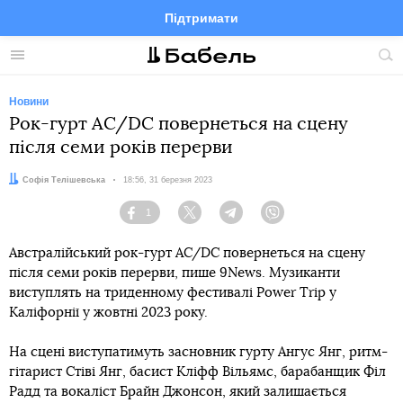
Підтримати
Facebook
Telegram
Twitter
Instagram
Меню
По
по
сай
Новини
Рок-гурт AC/DC повернеться на сцену
після семи років перерви
Автор:
Софія Телішевська
Дата:
18:56, 31 березня 2023
1
Facebook
Twitter
Telegram
Viber
Австралійський рок-гурт AC/DC повернеться на сцену
після семи років перерви, пише 9News. Музиканти
виступлять на триденному фестивалі Power Trip у
Каліфорнії у жовтні 2023 року.
На сцені виступатимуть засновник гурту Ангус Янг, ритм-
гітарист Стіві Янг, басист Кліфф Вільямс, барабанщик Філ
Радд та вокаліст Брайн Джонсон, який залишається