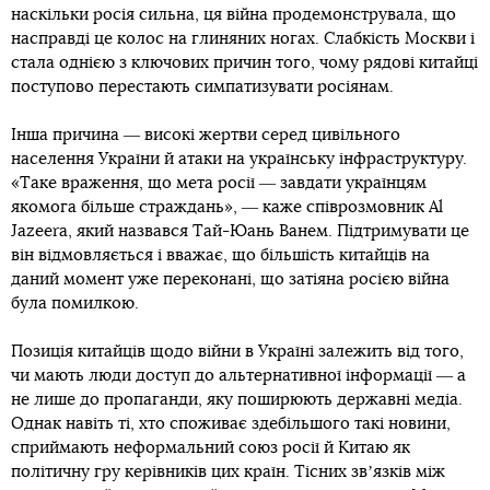
наскільки росія сильна, ця війна продемонструвала, що
насправді це колос на глиняних ногах. Слабкість Москви і
стала однією з ключових причин того, чому рядові китайці
поступово перестають симпатизувати росіянам.
Інша причина ― високі жертви серед цивільного
населення України й атаки на українську інфраструктуру.
«Таке враження, що мета росії ― завдати українцям
якомога більше страждань», ― каже співрозмовник Al
Jazeera, який назвався Тай-Юань Ванем. Підтримувати це
він відмовляється і вважає, що більшість китайців на
даний момент уже переконані, що затіяна росією війна
була помилкою.
Позиція китайців щодо війни в Україні залежить від того,
чи мають люди доступ до альтернативної інформації ― а
не лише до пропаганди, яку поширюють державні медіа.
Однак навіть ті, хто споживає здебільшого такі новини,
сприймають неформальний союз росії й Китаю як
політичну гру керівників цих країн. Тісних звʼязків між