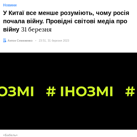
Новини
У Китаї все менше розуміють, чому росія
почала війну. Провідні світові медіа про
війну
31 березня
Автор:
Антон Семиженко
Дата:
23:51, 31 березня 2023
«Бабель»