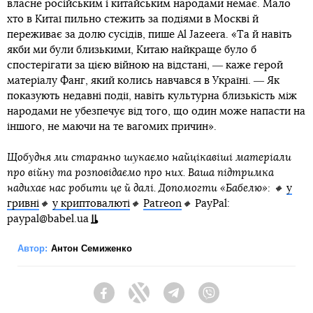
власне російським і китайським народами немає. Мало
хто в Китаї пильно стежить за подіями в Москві й
переживає за долю сусідів, пише Al Jazeera. «Та й навіть
якби ми були близькими, Китаю найкраще було б
спостерігати за цією війною на відстані, ― каже герой
матеріалу Фанг, який колись навчався в Україні. ― Як
показують недавні події, навіть культурна близькість між
народами не убезпечує від того, що один може напасти на
іншого, не маючи на те вагомих причин».
Щобудня ми старанно шукаємо найцікавіші матеріали
про війну та розповідаємо про них. Ваша підтримка
надихає нас робити це й далі. Допомогти «Бабелю»: 🔸
у
гривні
🔸
у криптовалюті
🔸
Patreon
🔸
PayPal:
paypal@babel.ua
Автор:
Антон Семиженко
Facebook
Twitter
Telegram
Viber