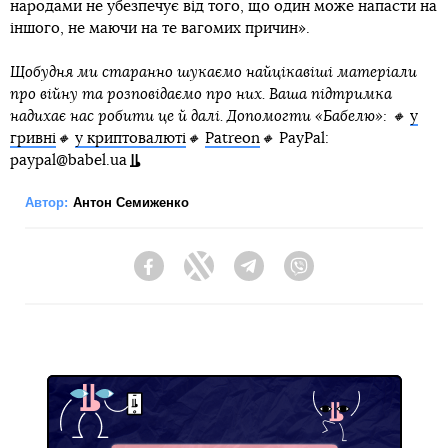
народами не убезпечує від того, що один може напасти на
іншого, не маючи на те вагомих причин».
Щобудня ми старанно шукаємо найцікавіші матеріали
про війну та розповідаємо про них. Ваша підтримка
надихає нас робити це й далі. Допомогти «Бабелю»: 🔸
у
гривні
🔸
у криптовалюті
🔸
Patreon
🔸
PayPal:
paypal@babel.ua
Автор:
Антон Семиженко
Facebook
Twitter
Telegram
Viber