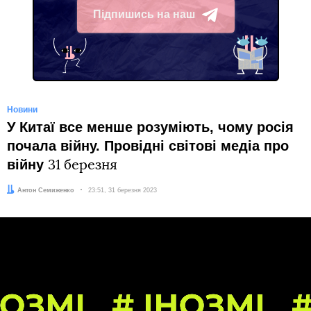
Підпишись на наш
Telegram
Новини
У Китаї все менше розуміють, чому росія
почала війну. Провідні світові медіа про
війну
31 березня
Автор:
Антон Семиженко
Дата:
23:51, 31 березня 2023