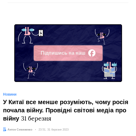
Підпишись на наш
Facebook
Новини
У Китаї все менше розуміють, чому росія
почала війну. Провідні світові медіа про
війну
31 березня
Автор:
Антон Семиженко
Дата:
23:51, 31 березня 2023