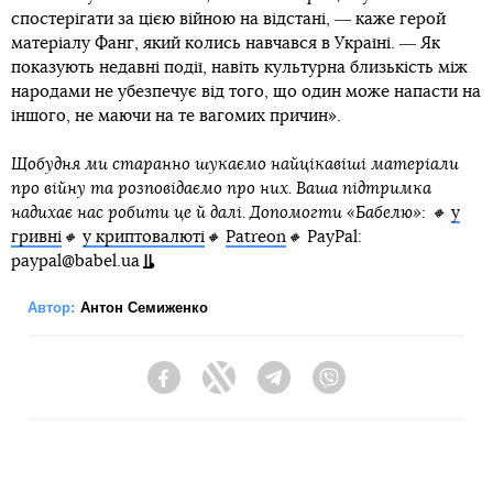
спостерігати за цією війною на відстані, ― каже герой
матеріалу Фанг, який колись навчався в Україні. ― Як
показують недавні події, навіть культурна близькість між
народами не убезпечує від того, що один може напасти на
іншого, не маючи на те вагомих причин».
Щобудня ми старанно шукаємо найцікавіші матеріали
про війну та розповідаємо про них. Ваша підтримка
надихає нас робити це й далі. Допомогти «Бабелю»: 🔸
у
гривні
🔸
у криптовалюті
🔸
Patreon
🔸
PayPal:
paypal@babel.ua
Автор:
Антон Семиженко
Facebook
Twitter
Telegram
Viber