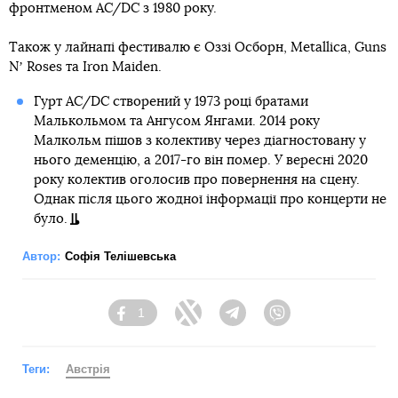
фронтменом AC/DC з 1980 року.
Також у лайнапі фестивалю є Оззі Осборн, Metallica, Guns
Nʼ Roses та Iron Maiden.
Гурт AC/DC створений у 1973 році братами
Малькольмом та Ангусом Янгами. 2014 року
Малкольм пішов з колективу через діагностовану у
нього деменцію, а 2017-го він помер. У вересні 2020
року колектив оголосив про повернення на сцену.
Однак після цього жодної інформації про концерти не
було.
Автор:
Софія Телішевська
1
Facebook
Twitter
Telegram
Viber
Теги:
Австрія