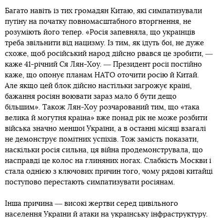
Багато навіть із тих громадян Китаю, які симпатизували
путіну на початку повномасштабного вторгнення, не
розуміють його тепер. «Росія запевняла, що українців
треба звільнити від нацизму. Із тим, як ідуть бої, не дуже
схоже, щоб російський народ дійсно рвався це зробити, ―
каже 41-річний Ся Лян-Хоу. ― Президент росії постійно
каже, що опонує планам НАТО оточити росію й Китай.
Але якщо цей блок дійсно настільки загрожує країні,
бажання росіян воювати зараз мало б бути дещо
більшим». Також Лян-Хоу розчарований тим, що «така
велика й могутня країна» вже понад рік не може розбити
війська значно меншої України, а в останні місяці взагалі
не демонструє помітних успіхів. Тож замість показати,
наскільки росія сильна, ця війна продемонструвала, що
насправді це колос на глиняних ногах. Слабкість Москви і
стала однією з ключових причин того, чому рядові китайці
поступово перестають симпатизувати росіянам.
Інша причина ― високі жертви серед цивільного
населення України й атаки на українську інфраструктуру.