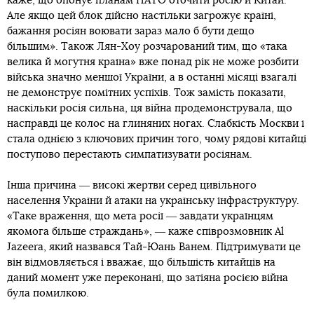
каже, що опонує планам НАТО оточити росію й Китай.
Але якщо цей блок дійсно настільки загрожує країні,
бажання росіян воювати зараз мало б бути дещо
більшим». Також Лян-Хоу розчарований тим, що «така
велика й могутня країна» вже понад рік не може розбити
війська значно меншої України, а в останні місяці взагалі
не демонструє помітних успіхів. Тож замість показати,
наскільки росія сильна, ця війна продемонструвала, що
насправді це колос на глиняних ногах. Слабкість Москви і
стала однією з ключових причин того, чому рядові китайці
поступово перестають симпатизувати росіянам.
Інша причина ― високі жертви серед цивільного
населення України й атаки на українську інфраструктуру.
«Таке враження, що мета росії ― завдати українцям
якомога більше страждань», ― каже співрозмовник Al
Jazeera, який назвався Тай-Юань Ванем. Підтримувати це
він відмовляється і вважає, що більшість китайців на
даний момент уже переконані, що затіяна росією війна
була помилкою.