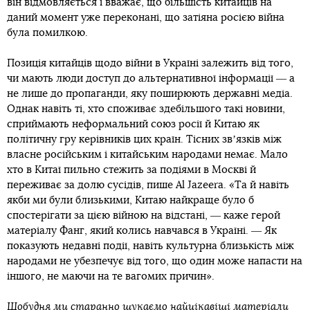
він відмовляється і вважає, що більшість китайців на
даний момент уже переконані, що затіяна росією війна
була помилкою.
Позиція китайців щодо війни в Україні залежить від того,
чи мають люди доступ до альтернативної інформації ― а
не лише до пропаганди, яку поширюють державні медіа.
Однак навіть ті, хто споживає здебільшого такі новини,
сприймають неформальний союз росії й Китаю як
політичну гру керівників цих країн. Тісних звʼязків між
власне російським і китайським народами немає. Мало
хто в Китаї пильно стежить за подіями в Москві й
переживає за долю сусідів, пише Al Jazeera. «Та й навіть
якби ми були близькими, Китаю найкраще було б
спостерігати за цією війною на відстані, ― каже герой
матеріалу Фанг, який колись навчався в Україні. ― Як
показують недавні події, навіть культурна близькість між
народами не убезпечує від того, що один може напасти на
іншого, не маючи на те вагомих причин».
Щобудня ми старанно шукаємо найцікавіші матеріали