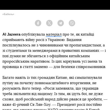
«Бабель»
Facebook
Twitter
Telegram
Viber
Al Jazeera
опублікувала
матеріал
про те, як китайці
сприймають війну росії з Україною. Видання
поспілкувалось не з чиновниками чи пропагандистами, а
зі студентами та менеджерами в приватних компаніях ― і
їхні думки не збігаються з офіційним китайським
проросійським наративом. Із цих міркувань усі імена та
прізвища в статті змінено ― для безпеки співрозмовників.
Багато навіть із тих громадян Китаю, які симпатизували
путіну на початку повномасштабного вторгнення, не
розуміють його тепер. «Росія запевняла, що українців
треба звільнити від нацизму. Із тим, як ідуть бої, не дуже
схоже, щоб російський народ дійсно рвався це зробити, ―
каже 41-річний Ся Лян-Хоу. ― Президент росії постійно