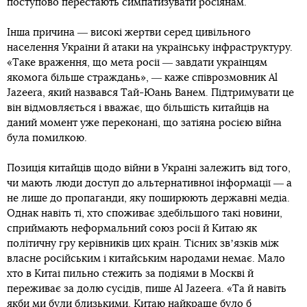
поступово перестають симпатизувати росіянам.
Інша причина ― високі жертви серед цивільного
населення України й атаки на українську інфраструктуру.
«Таке враження, що мета росії ― завдати українцям
якомога більше страждань», ― каже співрозмовник Al
Jazeera, який назвався Тай-Юань Ванем. Підтримувати це
він відмовляється і вважає, що більшість китайців на
даний момент уже переконані, що затіяна росією війна
була помилкою.
Позиція китайців щодо війни в Україні залежить від того,
чи мають люди доступ до альтернативної інформації ― а
не лише до пропаганди, яку поширюють державні медіа.
Однак навіть ті, хто споживає здебільшого такі новини,
сприймають неформальний союз росії й Китаю як
політичну гру керівників цих країн. Тісних звʼязків між
власне російським і китайським народами немає. Мало
хто в Китаї пильно стежить за подіями в Москві й
переживає за долю сусідів, пише Al Jazeera. «Та й навіть
якби ми були близькими, Китаю найкраще було б