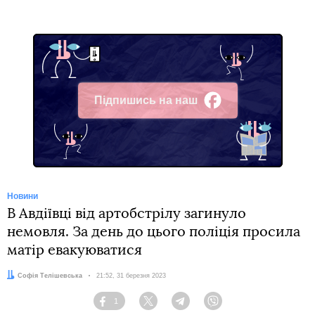
Підпишись на наш
Facebook
Новини
В Авдіївці від артобстрілу загинуло
немовля. За день до цього поліція просила
матір евакуюватися
Автор:
Софія Телішевська
Дата:
21:52, 31 березня 2023
1
Facebook
Twitter
Telegram
Viber