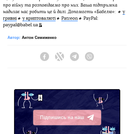
про війну та розповідаємо про них. Ваша підтримка
надихає нас робити це й далі. Допомогти «Бабелю»: 🔸
у
гривні
🔸
у криптовалюті
🔸
Patreon
🔸
PayPal:
paypal@babel.ua
Автор:
Антон Семиженко
Facebook
Twitter
Telegram
Viber
Підпишись на наш
Telegram