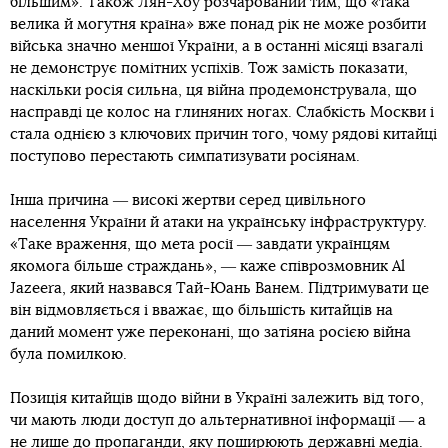
більшим». Також Лян-Хоу розчарований тим, що «така
велика й могутня країна» вже понад рік не може розбити
війська значно меншої України, а в останні місяці взагалі
не демонструє помітних успіхів. Тож замість показати,
наскільки росія сильна, ця війна продемонструвала, що
насправді це колос на глиняних ногах. Слабкість Москви і
стала однією з ключових причин того, чому рядові китайці
поступово перестають симпатизувати росіянам.
Інша причина ― високі жертви серед цивільного
населення України й атаки на українську інфраструктуру.
«Таке враження, що мета росії ― завдати українцям
якомога більше страждань», ― каже співрозмовник Al
Jazeera, який назвався Тай-Юань Ванем. Підтримувати це
він відмовляється і вважає, що більшість китайців на
даний момент уже переконані, що затіяна росією війна
була помилкою.
Позиція китайців щодо війни в Україні залежить від того,
чи мають люди доступ до альтернативної інформації ― а
не лише до пропаганди, яку поширюють державні медіа.