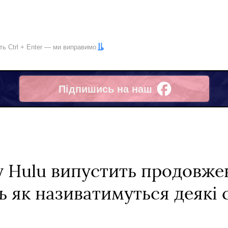
іть
Ctrl
+
Enter
— ми виправимо
Підпишись на наш
Facebook
ку Hulu випустить продовже
 як називатимуться деякі с