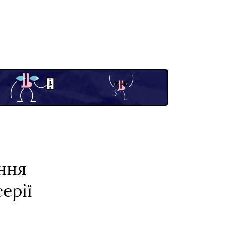
ння
ерії