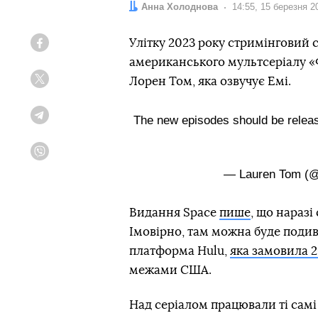
Автор:
Анна Холоднова
Дата:
14:55, 15 березня 2
Улітку 2023 року стримінговий с
Facebook
американського мультсеріалу «Ф
Лорен Том, яка озвучує Емі.
Twitter
The new episodes should be releas
Telegram
Viber
— Lauren Tom (
Видання Space
пише
, що наразі
Імовірно, там можна буде подив
платформа Hulu,
яка замовила 2
межами США.
Над серіалом працювали ті самі 