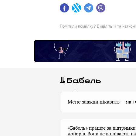
Facebook
Twitter
Telegram
Viber
Помітили помилку? Виділіть її та натисн
як і
Мене завжди цікавить —
«Бабель» працює за підтримк
донорів. Вони не впливають на