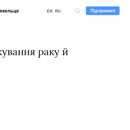
Підтримати
екельце
Пошук
EN
RU
по
сайту
кування раку й