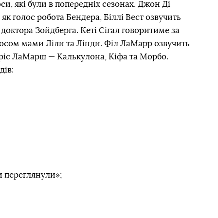
оси, які були в попередніх сезонах. Джон Ді
як голос робота Бендера, Біллі Вест озвучить
доктора Зойдберга. Кеті Сігал говоритиме за
лосом мами Ліли та Лінди. Філ ЛаМарр озвучить
оріс ЛаМарш — Калькулона, Кіфа та Морбо.
дів:
и переглянули»;