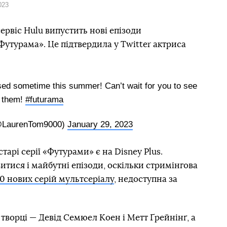
023
ервіс Hulu випустить нові епізоди
утурама». Це підтвердила у Twitter актриса
ed sometime this summer! Can’t wait for you to see
them!
#futurama
@LaurenTom9000)
January 29, 2023
 старі серії «Футурами» є на Disney Plus.
итися і майбутні епізоди, оскільки стримінгова
0 нових серій мультсеріалу
, недоступна за
творці — Девід Семюел Коен і Метт Ґрейнінґ, а