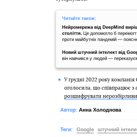
Читайте також:
Нейромережа від DeepMind виріш
століття.
Це допомогло б перемогти
проти майбутніх пандемій — поясн
Новий штучний інтелект від Goog
він навчився у людей — переказує
У грудні 2022 року компанія 
оголосила, що співпрацює з
розшифрувати нерозбірливий
Автор:
Анна Холоднова
Теги:
Google
штучний інтеле