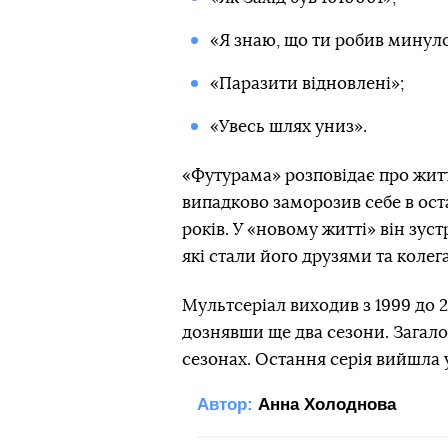
«Я знаю, що ти робив минуло
«Паразити відновлені»;
«Увесь шлях униз».
«Футурама» розповідає про житт
випадково заморозив себе в ост
років. У «новому житті» він зус
які стали його друзями та колег
Мультсеріал виходив з 1999 до 2
дознявши ще два сезони. Загало
сезонах. Остання серія вийшла у
Автор:
Анна Холоднова