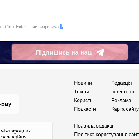
іть
Ctrl
+
Enter
— ми виправимо
Підпишись на наш
Telegram
Новини
Редакція
Тексти
Інвестори
Користь
Реклама
 чому
Подкасти
Карта сайту
Правила редакції
и міжнародних
Політика користування сай
 редакційну