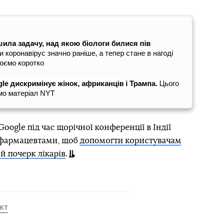
ила задачу, над якою біологи билися пів
 коронавірус значно раніше, а тепер стане в нагоді
юємо коротко
le дискримінує жінок, африканців і Трампа.
Цього
мо матеріал NYT
Google під час щорічної конференції в Індії
 фармацевтами, щоб
допомогти користувачам
 почерк лікарів
.
кт