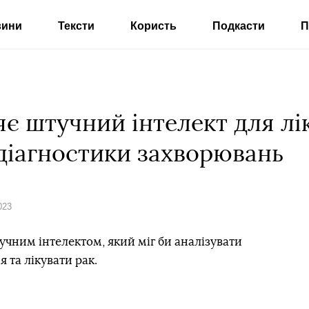
вини
Тексти
Користь
Подкасти
П
є штучний інтелект для лі
 діагностики захворювань
023
чним інтелектом, який міг би аналізувати
 та лікувати рак.