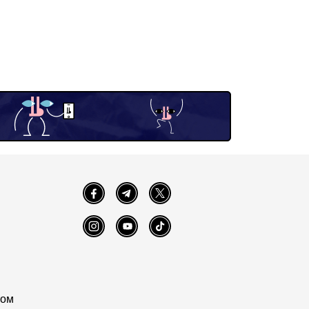
Facebook
Telegram
Twitter
Instagram
YouTube
TikTok
том