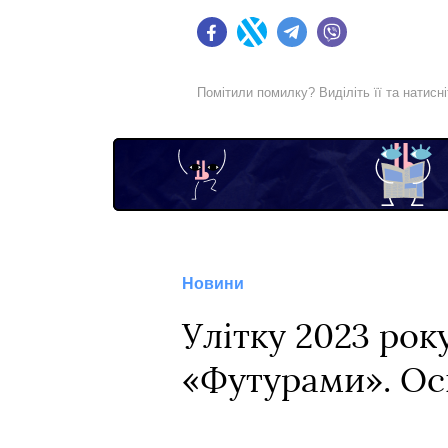
Facebook
Twitter
Telegram
Viber
Помітили помилку? Виділіть її та натисн
Новини
Улітку 2023 ро
«Футурами». Ось