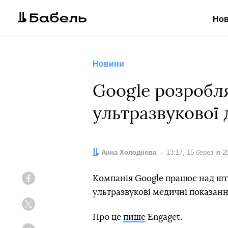
Но
Новини
Google розробля
ультразвукової
Автор:
Анна Холоднова
Дата:
13:17, 15 березня 2
Компанія Google працює над шту
Facebook
ультразвукові медичні показання
Twitter
Про це
пише
Engaget.