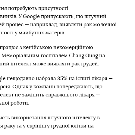
ння потребують присутності
вників. У Google припускають, що штучний
ей процес — наприклад, виявляти рак молочної
тності у майбутніх матерів.
івпрацює з кенійською некомерційною
і з Меморіальним госпіталем Chang Gung на
чний інтелект може виявляти рак грудей.
le нещодавно набрала 85% на іспиті лікаря —
ерсія. Однак у компанії попереджають, що
лект не замінить справжнього лікаря —
ьної роботи.
ість використання штучного інтелекту в
 раку та у скрінінгу грудної клітки на