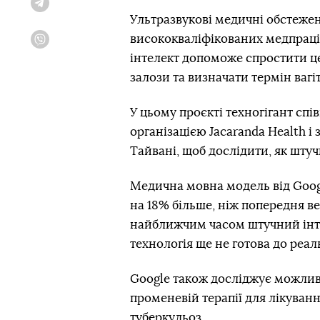
Telegram
Ультразвукові медичні обстеже
висококваліфікованих медпраці
Viber
інтелект допоможе спростити ц
залози та визначати термін вагі
У цьому проєкті техногігант сп
організацією Jacaranda Health 
Тайвані, щоб дослідити, як шту
Медична мовна модель від Goog
на 18% більше, ніж попередня в
найближчим часом штучний інте
технологія ще не готова до реал
Google також досліджує можлив
променевій терапії для лікування
туберкульоз.