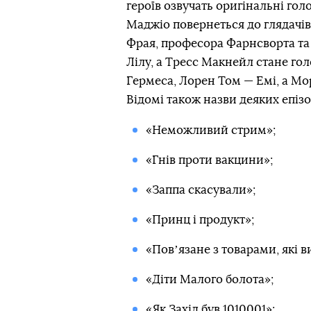
героїв озвучать оригінальні гол
Маджіо повернеться до глядачів 
Фрая, професора Фарнсворта та 
Лілу, а Тресс Макнейл стане го
Гермеса, Лорен Том — Емі, а М
Відомі також назви деяких епізо
«Неможливий стрим»;
«Гнів проти вакцини»;
«Заппа скасували»;
«Принц і продукт»;
«Повʼязане з товарами, які в
«Діти Малого болота»;
«Як Захід був 1010001»;