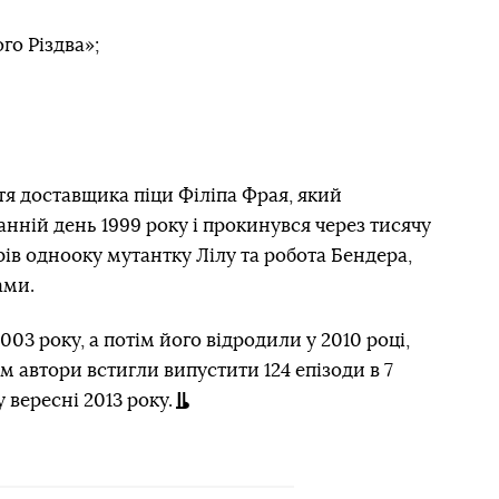
го Різдва»;
я доставщика піци Філіпа Фрая, який
анній день 1999 року і прокинувся через тисячу
трів однооку мутантку Лілу та робота Бендера,
ами.
003 року, а потім його відродили у 2010 році,
м автори встигли випустити 124 епізоди в 7
 вересні 2013 року.