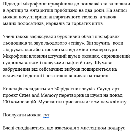
Підводні мікрофони прикріпили до поплавків та залишили
в Арктиці та Антарктиці приблизно на два роки. На записі
можна почути крики антарктичного тюленя, а також
малих полосатиків, нарвалів та горбатих китів.
Учені також зафіксували бурхливий обвал шельфових
льодовиків та звук льодового «співу». Він звучить, коли
лід рухається або стискається від зміни температури.
Мікрофони вловили штучний шум в океанах, спричинений
судноплавством і пошуками нафти й газу. Шумове
забруднення від сейсмічних вибухів поширюється на
величезні відстані і негативно впливає на тварин.
Колекція складається з 50 рідкісних звуків. Саунд-арт
проєкт Cities and Memory перетворив ці шуми на понад
100 композицій. Музиканти присвятили їх змінам клімату.
Послухати можна
тут
.
Вчені сподіваються, що взаємодія з мистецтвом подарує