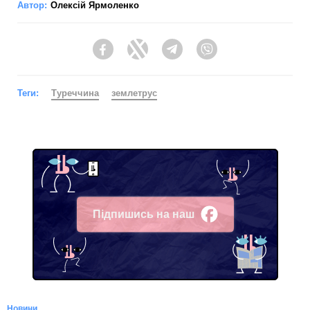
Автор:
Олексій Ярмоленко
Facebook
Twitter
Telegram
Viber
Теги:
Туреччина
землетрус
Підпишись на наш
Facebook
Новини