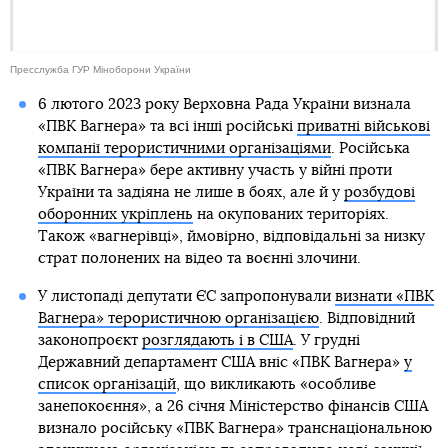
Пресслужба ГУР Міноборони України
6 лютого 2023 року Верховна Рада України визнала
«ПВК Вагнера» та всі інші російські
приватні військові
компанії терористичними організаціями
. Російська
«ПВК Вагнера» бере активну участь у війні проти
України та задіяна не лише в боях, але й у
розбудові
оборонних укріплень
на окупованих територіях.
Також «вагнерівці», ймовірно, відповідальні за низку
страт полонених на відео та воєнні злочини.
У листопаді депутати ЄС запропонували
визнати «ПВК
Вагнера» терористичною організацією
. Відповідний
законопроєкт
розглядають і в США
. У грудні
Державний департамент США вніс «ПВК Вагнера»
у
список організацій
, що викликають «особливе
занепокоєння», а 26 січня Міністерство фінансів США
визнало російську «ПВК Вагнера» транснаціональною