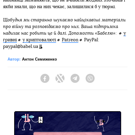
найманці запевняють, що не вчиняли жодних злочинів і
якби знали, що на них чекає, залишилися б у тюрмі.
Щобудня ми старанно шукаємо найцікавіші матеріали
про війну та розповідаємо про них. Ваша підтримка
надихає нас робити це й далі. Допомогти «Бабелю»: 🔸
у
гривні
🔸
у криптовалюті
🔸
Patreon
🔸
PayPal:
paypal@babel.ua
Автор:
Антон Семиженко
Facebook
Twitter
Telegram
Viber