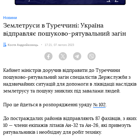
Новини
Землетруси в Туреччині: Україна
відправляє пошуково-рятувальний загін
Автор:
Костя Андрейковець
Дата:
17:21, 07 лютого 2023
Facebook
Twitter
Telegram
Viber
Кабінет міністрів доручив відправити до Туреччини
пошуково-рятувальний загін спеціалістів Держслужби з
надзвичайних ситуацій для допомоги в ліквідації наслідків
землетрусу та пошуку зниклих під завалами людей.
Про це йдеться в розпорядженні уряду
№ 102
.
До постраждалих районів відправляють 87 фахівців, з яких
10 — члени екіпажів літаків Ан-32 та Ан-26, які привезуть
рятувальників і необхідну для робіт техніку.