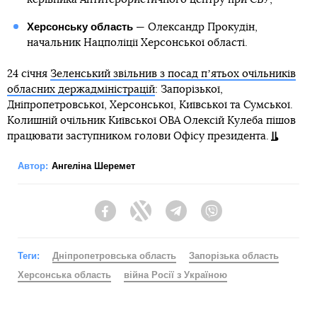
Херсонську область
— Олександр Прокудін,
начальник Нацполіції Херсонської області.
24 січня
Зеленський звільнив з посад пʼятьох очільників
обласних держадміністрацій
: Запорізької,
Дніпропетровської, Херсонської, Київської та Сумської.
Колишній очільник Київської ОВА Олексій Кулеба пішов
працювати заступником голови Офісу президента.
Автор:
Ангеліна Шеремет
Facebook
Twitter
Telegram
Viber
Теги:
Дніпропетровська область
Запорізька область
Херсонська область
війна Росії з Україною