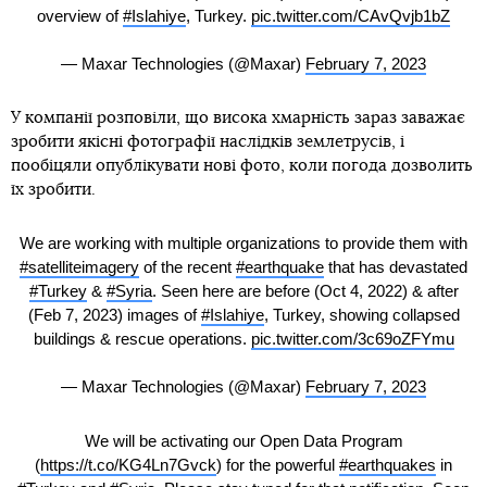
overview of
#Islahiye
, Turkey.
pic.twitter.com/CAvQvjb1bZ
— Maxar Technologies (@Maxar)
February 7, 2023
У компанії розповіли, що висока хмарність зараз заважає
зробити якісні фотографії наслідків землетрусів, і
пообіцяли опублікувати нові фото, коли погода дозволить
їх зробити.
We are working with multiple organizations to provide them with
#satelliteimagery
of the recent
#earthquake
that has devastated
#Turkey
&
#Syria
. Seen here are before (Oct 4, 2022) & after
(Feb 7, 2023) images of
#Islahiye
, Turkey, showing collapsed
buildings & rescue operations.
pic.twitter.com/3c69oZFYmu
— Maxar Technologies (@Maxar)
February 7, 2023
We will be activating our Open Data Program
(
https://t.co/KG4Ln7Gvck
) for the powerful
#earthquakes
in