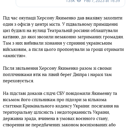
Під час окупації Херсону Якименко дав вказівку захопити
один з офісів у центрі міста. У підвальному приміщенні
цієї будівлі на вулиці Театральній росіяни облаштували
катівню, до якої звозили незаконно затриманих громадян.
Там з них вибивали зізнання у сприянні українським
військовим, а після цього пропонували за гроші отримати
«амністію».
Після звільнення Херсону Якименко разом зі своїми
поплічниками втік на лівий берег Дніпра і наразі там
переховується.
На підставі доказів слідчі СБУ повідомили Якименку та
вісьмом його спільникам про підозри за кількома
статтями Кримінального кодексу України: посягання на
територіальну цілісність і недоторканність України,
державна зрада, вчинена в умовах воєнного стану,
створення не передбачених законом воєнізованих або