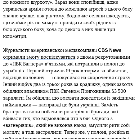
до кожного шурхоту». Зараз вони спокійніші, адже
українська армія готова до можливої агресії з цього боку
значно краще, ніж рік тому. Водночас селяни шкодують,
що майже рік не можуть провідати своїх рідних із
білоруського боку, хоча до декого з них лише три
кілометри.
CBS News
Журналісти американської медіакомпанії
отримали змогу поспілкуватися
з двома рекрутованими
до «ПВК Вагнера» вʼязнями, які потрапили в полон до
українців. Перший отримав 19 років тюрми за вбивство,
відсидів половину ― і спокусився на скорочення строку.
Інший відбув два із трьох років за крадіжку, однак захотів
обіцяних власником ПВК Євгеном Пригожиним $3 500
зарплати. Їм обіцяли, що воювати доведеться із західними
найманцями ― насправді це були українці. Замість
братерства вони побачили розстрільні бригади, які
вбивали тих, хто відмовлявся йти в бій. Одного з
«вагнерівців», який не виконав наказ, змусили рити собі
могилу, а тоді застрелили. Тепер же, у полоні, російські