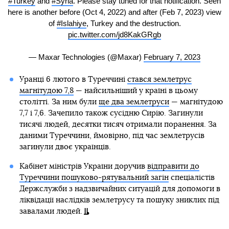
#Turkey
and
#Syria
. Please stay tuned for that notification. Seen
here is another before (Oct 4, 2022) and after (Feb 7, 2023) view
of
#Islahiye
, Turkey and the destruction.
pic.twitter.com/jd8KakGRgb
— Maxar Technologies (@Maxar)
February 7, 2023
Уранці 6 лютого в Туреччині
стався землетрус
магнітудою 7,8
— найсильніший у країні в цьому
столітті. За ним були
ще два землетруси
— магнітудою
7,7 і 7,6. Зачепило також сусідню Сирію. Загинули
тисячі людей, десятки тисяч отримали поранення. За
даними Туреччини, ймовірно, під час землетрусів
загинули двоє українців.
Кабінет міністрів України доручив
відправити до
Туреччини пошуково-рятувальний загін
спеціалістів
Держслужби з надзвичайних ситуацій для допомоги в
ліквідації наслідків землетрусу та пошуку зниклих під
завалами людей.