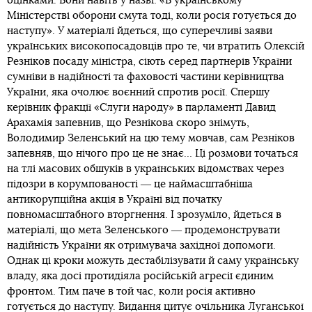
оцінками. Вони навіть у назві: «В українському
Міністерстві оборони смута тоді, коли росія готується до
наступу». У матеріалі йдеться, що суперечливі заяви
українських високопосадовців про те, чи втратить Олексій
Резніков посаду міністра, сіють серед партнерів України
сумніви в надійності та фаховості частини керівництва
України, яка очолює воєнний спротив росії. Спершу
керівник фракції «Слуги народу» в парламенті Давид
Арахамія запевнив, що Резнікова скоро знімуть,
Володимир Зеленський на цю тему мовчав, сам Резніков
запевняв, що нічого про це не знає… Ці розмови точаться
на тлі масових обшуків в українських відомствах через
підозри в корумпованості ― це наймасштабніша
антикорупційна акція в Україні від початку
повномасштабного вторгнення. І зрозуміло, йдеться в
матеріалі, що мета Зеленського ― продемонструвати
надійність України як отримувача західної допомоги.
Однак ці кроки можуть дестабілізувати й саму українську
владу, яка досі протидіяла російській агресії єдиним
фронтом. Тим паче в той час, коли росія активно
готується до наступу. Видання цитує очільника Луганської