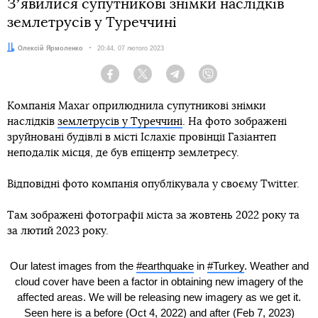
Зʼявилися супутникові знімки наслідків
землетрусів у Туреччині
Автор:
Олексій Ярмоленко
Дата:
20:44, 07 лютого 2023
Facebook
Twitter
Telegram
Viber
Компанія Maxar оприлюднила супутникові знімки
наслідків
землетрусів у Туреччині
. На фото зображені
зруйновані будівлі в місті Іслахіє провінції Газіантеп
неподалік місця, де був епіцентр землетресу.
Відповідні фото компанія опублікувала у своєму Twitter.
Там зображені фотографії міста за жовтень 2022 року та
за лютий 2023 року.
Our latest images from the
#earthquake
in
#Turkey
. Weather and
cloud cover have been a factor in obtaining new imagery of the
affected areas. We will be releasing new imagery as we get it.
Seen here is a before (Oct 4, 2022) and after (Feb 7, 2023)