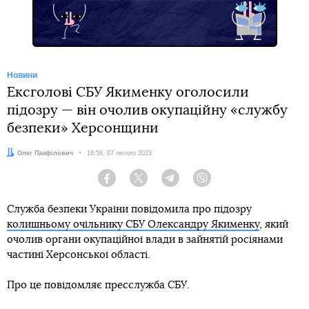
Новини
Ексголові СБУ Якименку оголосили
підозру — він очолив окупаційну «службу
безпеки» Херсонщини
Автор:
Олег Панфілович
Дата:
18:58, 07 лютого 2023
Facebook
Twitter
Telegram
Viber
Служба безпеки України повідомила про підозру
колишньому очільнику СБУ Олександру Якименку
, який
очолив органи окупаційної влади в зайнятій росіянами
частині Херсонської області.
Про це повідомляє пресслужба СБУ.