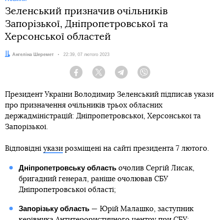
Зеленський призначив очільників
Запорізької, Дніпропетровської та
Херсонської областей
Автор:
Ангеліна Шеремет
Дата:
22:39, 07 лютого 2023
Facebook
Twitter
Telegram
Viber
Президент України Володимир Зеленський підписав укази
про призначення очільників трьох обласних
держадміністрацій: Дніпропетровської, Херсонської та
Запорізької.
Відповідні
укази
розміщені на сайті президента 7 лютого.
Дніпропетровську область
очолив Сергій Лисак,
бригадний генерал, раніше очолював СБУ
Дніпропетровської області;
Запорізьку область
— Юрій Малашко, заступник
керівника Антитерористичного центру при СБУ;