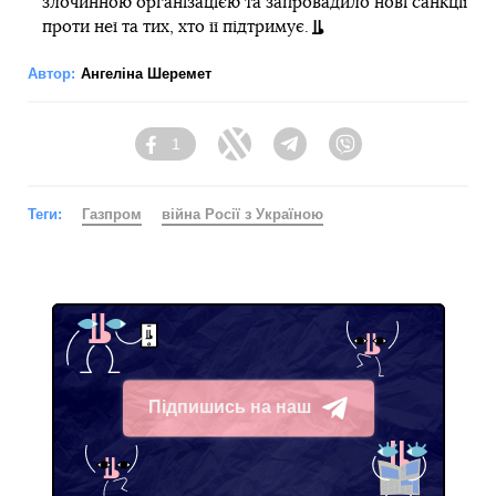
злочинною організацією та запровадило нові санкції
проти неї та тих, хто її підтримує.
Автор:
Ангеліна Шеремет
1
Facebook
Twitter
Telegram
Viber
Теги:
Газпром
війна Росії з Україною
Підпишись на наш
Telegram