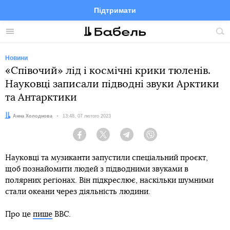
Підтримати
Facebook
Telegram
Twitter
Instagram
Меню
По
по
сай
Новини
«Співочий» лід і космічні крики тюленів.
Науковці записали підводні звуки Арктики
та Антарктики
Автор:
Анна Холоднова
Дата:
13:48, 07 лютого 2023
Facebook
Twitter
Telegram
Viber
Науковці та музиканти запустили спеціальний проєкт,
щоб познайомити людей з підводними звуками в
полярних регіонах. Він підкреслює, наскільки шумними
стали океани через діяльність людини.
Про це
пише
BBC.