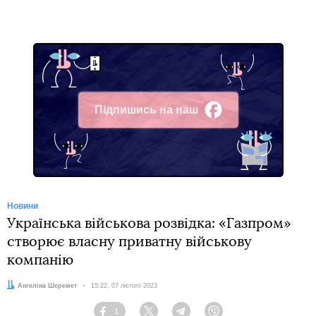
Підпишись на наш
Facebook
Новини
Українська військова розвідка: «Газпром»
створює власну приватну військову
компанію
Автор:
Ангеліна Шеремет
Дата:
15:22, 07 лютого 2023
1