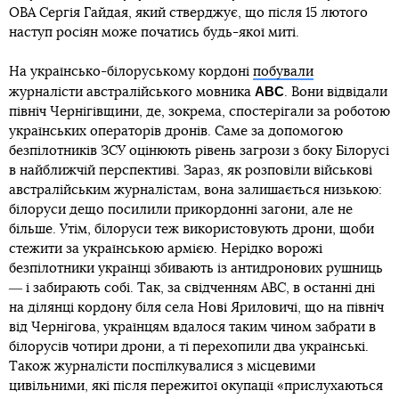
ОВА Сергія Гайдая, який стверджує, що після 15 лютого
наступ росіян може початись будь-якої миті.
На українсько-білоруському кордоні
побували
ABC
журналісти австралійського мовника
. Вони відвідали
північ Чернігівщини, де, зокрема, спостерігали за роботою
українських операторів дронів. Саме за допомогою
безпілотників ЗСУ оцінюють рівень загрози з боку Білорусі
в найближчій перспективі. Зараз, як розповіли військові
австралійським журналістам, вона залишається низькою:
білоруси дещо посилили прикордонні загони, але не
більше. Утім, білоруси теж використовують дрони, щоби
стежити за українською армією. Нерідко ворожі
безпілотники українці збивають із антидронових рушниць
― і забирають собі. Так, за свідченням ABC, в останні дні
на ділянці кордону біля села Нові Яриловичі, що на північ
від Чернігова, українцям вдалося таким чином забрати в
білорусів чотири дрони, а ті перехопили два українські.
Також журналісти поспілкувалися з місцевими
цивільними, які після пережитої окупації «прислухаються