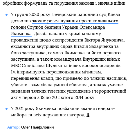
збройних формувань та порушення законів і звичаїв війни.
У грудні 2020 року Печерський районний суд Києва
дозволив
заочне розслідування проти колишнього
голови Служби безпеки України Олександра
Якименка
. Дозвіл надали у кримінальному
провадженні щодо експрезидента Віктора Януковича,
ексміністра внутрішніх справ Віталія Захарченка та
його заступника, самого Якименка та його першого
заступника, а також командувача Внутрішніх військ
МВС Станіслава Шуляка та інших високопосадовців.
Їм інкримінують перешкоджання мітингам,
перевищення влади, що призвело до тяжких наслідків,
убивств і замахів на умисні вбивства, а також умисне
завдання тяжких тілесних ушкоджень і терористичний
акт у період з 18 по 20 лютого 2014 року.
У 2021 року Якименка позбавили звання генерал-
майора та всіх державних нагород.
Автор:
Олег Панфілович