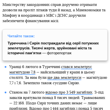
Міністерству закордонних справ доручено отримати
дозволи на проліт літаків туди й назад, а Мінекономіки та
Мінфіну в координації з МВС і ДСНС доручили
забезпечити фінансування місії.
Читайте також:
Туреччина і Сирія постраждали від серії потужних
землетрусів. Тисячі жертв, зруйновані міста та
історичні памʼятки
— фоторепортаж
Уранці 6 лютого в Туреччині
стався землетрус
магнітудою 7,8
— найсильніший у країні в цьому
столітті. За ним були
ще два землетруси
— магнітудою
7,7 і 7,6. Зачепило також сусідню Сирію.
Станом на 7 лютого
відомо про 3 549 загиблих
. З-під
завалів врятували понад 8 тисяч людей. Травмованих
— 22 168. Щодо Сирії точних даних немає — лише
приблизні. Відомо про 1 444 загиблих і понад 5 тисяч