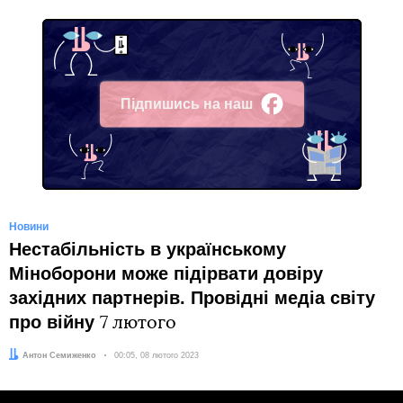
Підпишись на наш
Facebook
Новини
Нестабільність в українському
Міноборони може підірвати довіру
західних партнерів. Провідні медіа світу
про війну
7 лютого
Автор:
Антон Семиженко
Дата:
00:05, 08 лютого 2023