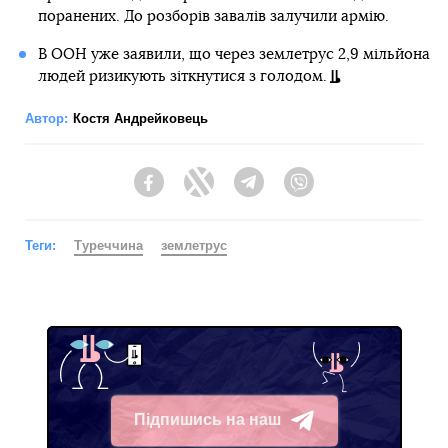
поранених. До розборів завалів залучили армію.
В ООН уже заявили, що через землетрус 2,9 мільйона
людей ризикують зіткнутися з голодом.
Автор:
Костя Андрейковець
Facebook
Twitter
Telegram
Viber
Теги:
Туреччина
землетрус
Підпишись на наш
Telegram