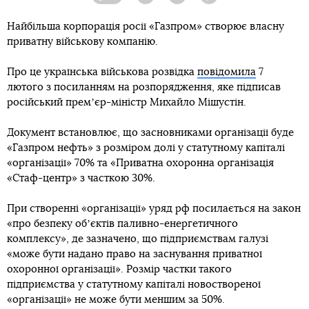
Facebook
Twitter
Telegram
Viber
Найбільша корпорація росії «Газпром» створює власну
приватну військову компанію.
Про це українська військова розвідка
повідомила
7
лютого з посиланням на розпорядження, яке підписав
російський премʼєр-міністр Михайло Мішустін.
Документ встановлює, що засновниками організації буде
«Газпром нефть» з розміром долі у статутному капіталі
«організації» 70% та «Приватна охоронна організація
«Стаф-центр» з часткою 30%.
При створенні «організації» уряд рф посилається на закон
«про безпеку обʼєктів паливно-енергетичного
комплексу», де зазначено, що підприємствам галузі
«може бути надано право на заснування приватної
охоронної організації». Розмір частки такого
підприємства у статутному капіталі новоствореної
«організації» не може бути меншим за 50%.