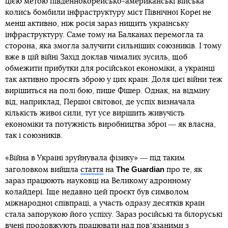
цією метою південнокорейсько-американські війська
колись бомбили інфраструктуру міст Північної Кореї не
менш активно, ніж росія зараз нищить українську
інфраструктуру. Саме тому на Балканах перемогла та
сторона, яка змогла залучити сильніших союзників. І тому
вже в цій війні Захід доклав чималих зусиль, щоб
обмежити прибутки для російської економіки, а українці
так активно просять зброю у цих країн. Доля цієї війни теж
вирішиться на полі бою, пише Фішер. Однак, на відміну
від, наприклад, Першої світової, де успіх визначала
кількість живої сили, тут усе вирішить живучість
економіки та потужність виробництва зброї ― як власна,
так і союзників.
«Війна в Україні зруйнувала фізику» ― під таким
The Guardian
заголовком вийшла
стаття
на
про те, як
зараз працюють науковці на Великому адронному
колайдері. Іще недавно цей проєкт був символом
міжнародної співпраці, а участь одразу десятків країн
стала запорукою його успіху. Зараз російські та білоруські
вчені продовжують працювати над повʼязаними з