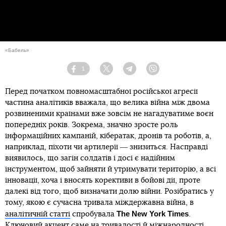
«Бабель»
1
Facebook
Twitter
Telegram
Viber
Перед початком повномасштабної російської агресії
частина аналітиків вважала, що велика війна між двома
розвиненими країнами вже зовсім не нагадуватиме воєн
попередніх років. Зокрема, значно зросте роль
інформаційних кампаній, кібератак, дронів та роботів, а,
наприклад, піхоти чи артилерії ― знизиться. Насправді
виявилось, що загін солдатів і досі є надійним
інструментом, щоб зайняти й утримувати територію, а всі
інновації, хоча і вносять корективи в бойові дії, проте
далекі від того, щоб визначати долю війни. Розібратись у
тому, якою є сучасна тривала міждержавна війна, в
The New York Times
аналітичній статті
спробувала
.
Ключовий акцент саме на тривалості й міжнародності,