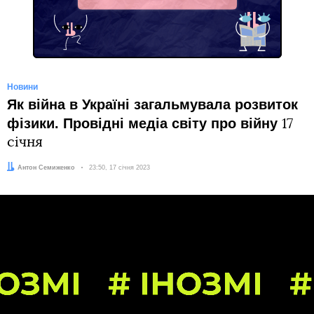
Новини
Як війна в Україні загальмувала розвиток
фізики. Провідні медіа світу про війну
17
січня
Автор:
Антон Семиженко
Дата:
23:50, 17 січня 2023