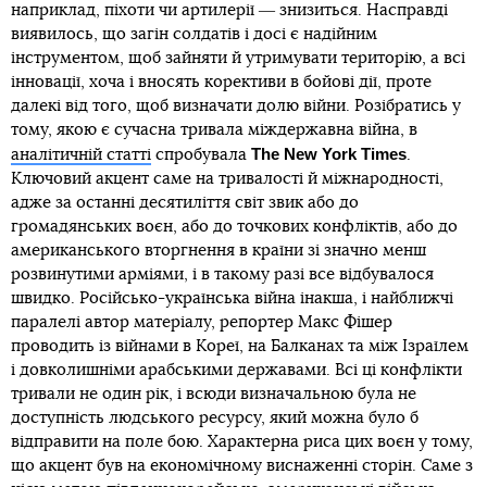
наприклад, піхоти чи артилерії ― знизиться. Насправді
виявилось, що загін солдатів і досі є надійним
інструментом, щоб зайняти й утримувати територію, а всі
інновації, хоча і вносять корективи в бойові дії, проте
далекі від того, щоб визначати долю війни. Розібратись у
тому, якою є сучасна тривала міждержавна війна, в
The New York Times
аналітичній статті
спробувала
.
Ключовий акцент саме на тривалості й міжнародності,
адже за останні десятиліття світ звик або до
громадянських воєн, або до точкових конфліктів, або до
американського вторгнення в країни зі значно менш
розвинутими арміями, і в такому разі все відбувалося
швидко. Російсько-українська війна інакша, і найближчі
паралелі автор матеріалу, репортер Макс Фішер
проводить із війнами в Кореї, на Балканах та між Ізраїлем
і довколишніми арабськими державами. Всі ці конфлікти
тривали не один рік, і всюди визначальною була не
доступність людського ресурсу, який можна було б
відправити на поле бою. Характерна риса цих воєн у тому,
що акцент був на економічному виснаженні сторін. Саме з