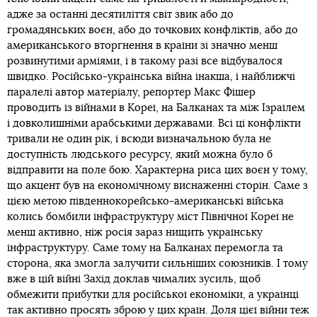
адже за останні десятиліття світ звик або до
громадянських воєн, або до точкових конфліктів, або до
американського вторгнення в країни зі значно менш
розвинутими арміями, і в такому разі все відбувалося
швидко. Російсько-українська війна інакша, і найближчі
паралелі автор матеріалу, репортер Макс Фішер
проводить із війнами в Кореї, на Балканах та між Ізраїлем
і довколишніми арабськими державами. Всі ці конфлікти
тривали не один рік, і всюди визначальною була не
доступність людського ресурсу, який можна було б
відправити на поле бою. Характерна риса цих воєн у тому,
що акцент був на економічному виснаженні сторін. Саме з
цією метою південнокорейсько-американські війська
колись бомбили інфраструктуру міст Північної Кореї не
менш активно, ніж росія зараз нищить українську
інфраструктуру. Саме тому на Балканах перемогла та
сторона, яка змогла залучити сильніших союзників. І тому
вже в цій війні Захід доклав чималих зусиль, щоб
обмежити прибутки для російської економіки, а українці
так активно просять зброю у цих країн. Доля цієї війни теж