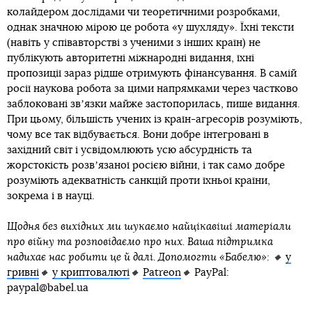
колайдером дослідами чи теоретичними розробками,
однак значною мірою це робота «у шухляду». Їхні тексти
(навіть у співавторстві з ученими з інших країн) не
публікують авторитетні міжнародні видання, їхні
пропозиції зараз рідше отримують фінансування. В самій
росії наукова робота за цими напрямками через частково
заблоковані звʼязки майже застопорилась, пише видання.
При цьому, більшість учених із країн-агресорів розуміють,
чому все так відбувається. Вони добре інтегровані в
західний світ і усвідомлюють усю абсурдність та
жорстокість розвʼязаної росією війни, і так само добре
розуміють адекватність санкцій проти їхньої країни,
зокрема і в науці.
Щодня без вихідних ми шукаємо найцікавіші матеріали
про війну та розповідаємо про них. Ваша підтримка
надихає нас робити це й далі. Допомогти «Бабелю»: 🔸
у
гривні
🔸
у криптовалюті
🔸
Patreon
🔸
PayPal:
paypal@babel.ua