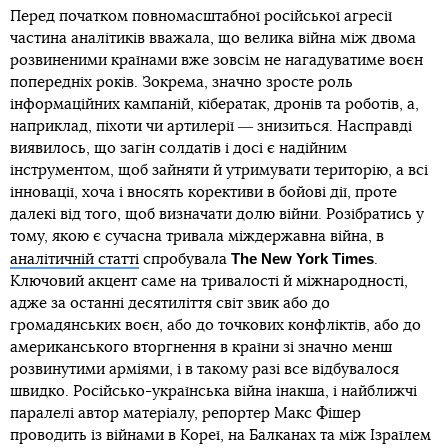
Перед початком повномасштабної російської агресії
частина аналітиків вважала, що велика війна між двома
розвиненими країнами вже зовсім не нагадуватиме воєн
попередніх років. Зокрема, значно зросте роль
інформаційних кампаній, кібератак, дронів та роботів, а,
наприклад, піхоти чи артилерії ― знизиться. Насправді
виявилось, що загін солдатів і досі є надійним
інструментом, щоб зайняти й утримувати територію, а всі
інновації, хоча і вносять корективи в бойові дії, проте
далекі від того, щоб визначати долю війни. Розібратись у
тому, якою є сучасна тривала міждержавна війна, в
The New York Times
аналітичній статті
спробувала
.
Ключовий акцент саме на тривалості й міжнародності,
адже за останні десятиліття світ звик або до
громадянських воєн, або до точкових конфліктів, або до
американського вторгнення в країни зі значно менш
розвинутими арміями, і в такому разі все відбувалося
швидко. Російсько-українська війна інакша, і найближчі
паралелі автор матеріалу, репортер Макс Фішер
проводить із війнами в Кореї, на Балканах та між Ізраїлем