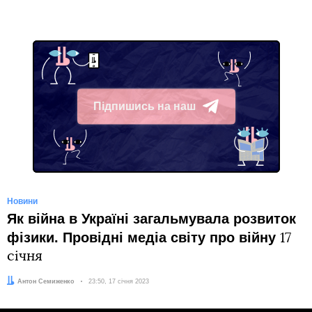
Підпишись на наш
Telegram
Новини
Як війна в Україні загальмувала розвиток
фізики. Провідні медіа світу про війну
17
січня
Автор:
Антон Семиженко
Дата:
23:50, 17 січня 2023