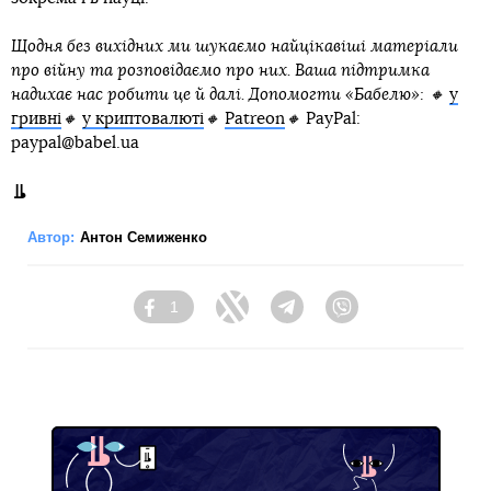
Щодня без вихідних ми шукаємо найцікавіші матеріали
про війну та розповідаємо про них. Ваша підтримка
надихає нас робити це й далі. Допомогти «Бабелю»: 🔸
у
гривні
🔸
у криптовалюті
🔸
Patreon
🔸
PayPal:
paypal@babel.ua
Автор:
Антон Семиженко
1
Facebook
Twitter
Telegram
Viber