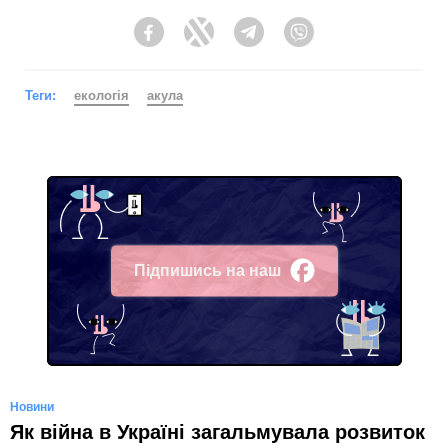
Facebook
Twitter
Telegram
Viber
Теги:
екологія
акула
Підпишись на наш
Facebook
Новини
Як війна в Україні загальмувала розвиток