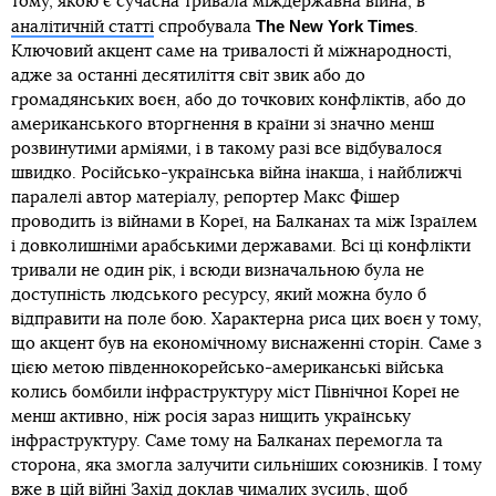
тому, якою є сучасна тривала міждержавна війна, в
The New York Times
аналітичній статті
спробувала
.
Ключовий акцент саме на тривалості й міжнародності,
адже за останні десятиліття світ звик або до
громадянських воєн, або до точкових конфліктів, або до
американського вторгнення в країни зі значно менш
розвинутими арміями, і в такому разі все відбувалося
швидко. Російсько-українська війна інакша, і найближчі
паралелі автор матеріалу, репортер Макс Фішер
проводить із війнами в Кореї, на Балканах та між Ізраїлем
і довколишніми арабськими державами. Всі ці конфлікти
тривали не один рік, і всюди визначальною була не
доступність людського ресурсу, який можна було б
відправити на поле бою. Характерна риса цих воєн у тому,
що акцент був на економічному виснаженні сторін. Саме з
цією метою південнокорейсько-американські війська
колись бомбили інфраструктуру міст Північної Кореї не
менш активно, ніж росія зараз нищить українську
інфраструктуру. Саме тому на Балканах перемогла та
сторона, яка змогла залучити сильніших союзників. І тому
вже в цій війні Захід доклав чималих зусиль, щоб