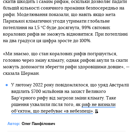
скатів шкодить і самим рифам, оскільки дозволяє падати
більшій кількості сонячного проміння безпосередньо на
рифи. Моделювання показали, що навіть якщо мета
Паризької кліматичної угоди утримати глобальне
потепління на 1,5 °C буде досягнута, 99% світових
коралових рифів не зможуть відновитися. При потеплінні
на два градуси ця цифра зросте до 100%.
«Ми знаємо, що стан коралових рифів погіршується,
головно через зміну клімату, однак рифові акули та скати
можуть допомогти зберегти рифи здоровішими довше», —
сказала Шерман.
У лютому 2022 року повідомлялося, що уряд Австралії
виділить $700 мільйонів на захист Великого
Барʼєрного рифу від загрози зміни клімату. Таке
рішення ухвалили після того, як
риф не визнали
обʼєктом, що перебуває «в небезпеці»
.
Автор:
Олег Панфілович