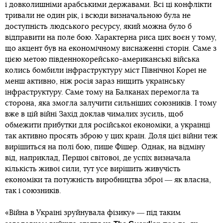
і довколишніми арабськими державами. Всі ці конфлікти
тривали не один рік, і всюди визначальною була не
доступність людського ресурсу, який можна було б
відправити на поле бою. Характерна риса цих воєн у тому,
що акцент був на економічному виснаженні сторін. Саме з
цією метою південнокорейсько-американські війська
колись бомбили інфраструктуру міст Північної Кореї не
менш активно, ніж росія зараз нищить українську
інфраструктуру. Саме тому на Балканах перемогла та
сторона, яка змогла залучити сильніших союзників. І тому
вже в цій війні Захід доклав чималих зусиль, щоб
обмежити прибутки для російської економіки, а українці
так активно просять зброю у цих країн. Доля цієї війни теж
вирішиться на полі бою, пише Фішер. Однак, на відміну
від, наприклад, Першої світової, де успіх визначала
кількість живої сили, тут усе вирішить живучість
економіки та потужність виробництва зброї ― як власна,
так і союзників.
«Війна в Україні зруйнувала фізику» ― під таким