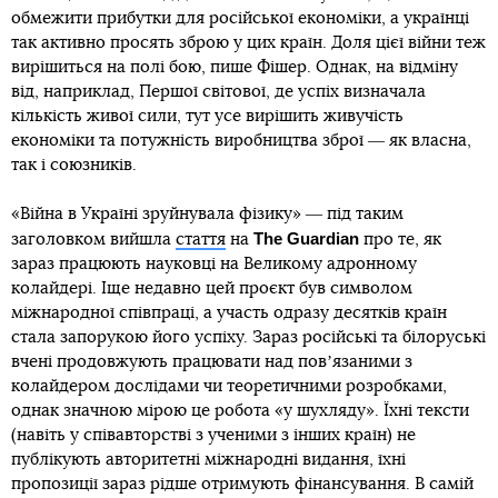
обмежити прибутки для російської економіки, а українці
так активно просять зброю у цих країн. Доля цієї війни теж
вирішиться на полі бою, пише Фішер. Однак, на відміну
від, наприклад, Першої світової, де успіх визначала
кількість живої сили, тут усе вирішить живучість
економіки та потужність виробництва зброї ― як власна,
так і союзників.
«Війна в Україні зруйнувала фізику» ― під таким
The Guardian
заголовком вийшла
стаття
на
про те, як
зараз працюють науковці на Великому адронному
колайдері. Іще недавно цей проєкт був символом
міжнародної співпраці, а участь одразу десятків країн
стала запорукою його успіху. Зараз російські та білоруські
вчені продовжують працювати над повʼязаними з
колайдером дослідами чи теоретичними розробками,
однак значною мірою це робота «у шухляду». Їхні тексти
(навіть у співавторстві з ученими з інших країн) не
публікують авторитетні міжнародні видання, їхні
пропозиції зараз рідше отримують фінансування. В самій