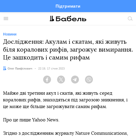
Підтримати
Facebook
Telegram
Twitter
Instagram
Меню
По
по
сай
Новини
Дослідження: Акулам і скатам, які живуть
біля коралових рифів, загрожує вимирання.
Це зашкодить і самим рифам
Автор:
Олег Панфілович
Дата:
22:19, 17 січня 2023
Facebook
Twitter
Telegram
Viber
Майже дві третини акул і скатів, які живуть серед
коралових рифів, знаходяться під загрозою зникнення, і
це може ще більше загрожувати самим рифам.
Про це пише Yahoo News.
Згідно з дослідженням журналу Nature Communications,