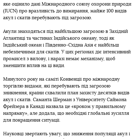
яке оцінило дані Міжнародного союзу охорони природи
(IUCN) про вразливість до вимирання, майже 100 видів
акул і скатів перебувають під загрозою.
Акули знаходяться під найбільшою загрозою в Західній
Атлантиці та частинах Індійського океану, тоді як
Індійський океан і Південно-Східна Азія є найбільш
небезпечними для скатів. У цих регіонах діє інтенсивний
промисел з вилову, і наразі немає механізму, щоб
зменшити вплив на ці види.
Минулого року на саміті Конвенції про міжнародну
торгівлю видами, які перебувають під загрозою
зникнення, країни схвалили план захисту десятків видів
акул і скатів. Саманта Шерман з Університету Саймона
Фрейзера в Канаді назвала це «кроком у правильному
напрямку», але додала, що необхідні глобальні зусилля
для покращення ситуації.
Науковці звертають увагу, що зниження популяції акул і