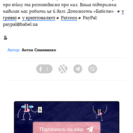
про війну та розповідаємо про них. Ваша підтримка
надихає нас робити це й далі. Допомогти «Бабелю»: 🔸
у
гривні
🔸
у криптовалюті
🔸
Patreon
🔸
PayPal:
paypal@babel.ua
Автор:
Антон Семиженко
1
Facebook
Twitter
Telegram
Viber
Підпишись на наш
Telegram