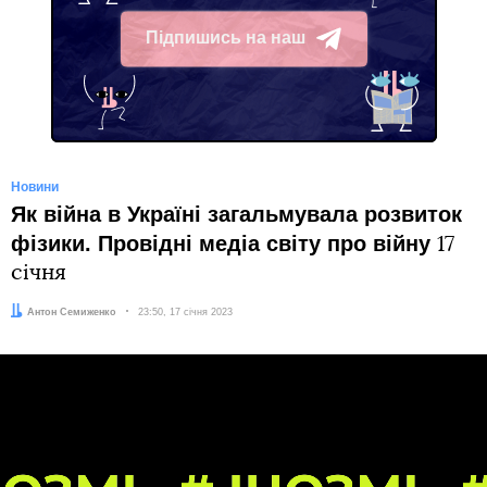
Підпишись на наш
Telegram
Новини
Як війна в Україні загальмувала розвиток
фізики. Провідні медіа світу про війну
17
січня
Автор:
Антон Семиженко
Дата:
23:50, 17 січня 2023