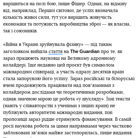
вирішиться на полі бою, пише Фішер. Однак, на відміну
від, наприклад, Першої світової, де успіх визначала
кількість живої сили, тут усе вирішить живучість
економіки та потужність виробництва зброї ― як власна,
так і союзників.
«Війна в Україні зруйнувала фізику» ― під таким
The Guardian
заголовком вийшла
стаття
на
про те, як
зараз працюють науковці на Великому адронному
колайдері. Іще недавно цей проєкт був символом
міжнародної співпраці, а участь одразу десятків країн
стала запорукою його успіху. Зараз російські та білоруські
вчені продовжують працювати над повʼязаними з
колайдером дослідами чи теоретичними розробками,
однак значною мірою це робота «у шухляду». Їхні тексти
(навіть у співавторстві з ученими з інших країн) не
публікують авторитетні міжнародні видання, їхні
пропозиції зараз рідше отримують фінансування. В самій
росії наукова робота за цими напрямками через частково
заблоковані звʼязки майже застопорилась, пише видання.