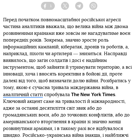
1
Facebook
Twitter
Telegram
Viber
Перед початком повномасштабної російської агресії
частина аналітиків вважала, що велика війна між двома
розвиненими країнами вже зовсім не нагадуватиме воєн
попередніх років. Зокрема, значно зросте роль
інформаційних кампаній, кібератак, дронів та роботів, а,
наприклад, піхоти чи артилерії ― знизиться. Насправді
виявилось, що загін солдатів і досі є надійним
інструментом, щоб зайняти й утримувати територію, а всі
інновації, хоча і вносять корективи в бойові дії, проте
далекі від того, щоб визначати долю війни. Розібратись у
тому, якою є сучасна тривала міждержавна війна, в
The New York Times
аналітичній статті
спробувала
.
Ключовий акцент саме на тривалості й міжнародності,
адже за останні десятиліття світ звик або до
громадянських воєн, або до точкових конфліктів, або до
американського вторгнення в країни зі значно менш
розвинутими арміями, і в такому разі все відбувалося
швидко. Російсько-українська війна інакша, і найближчі