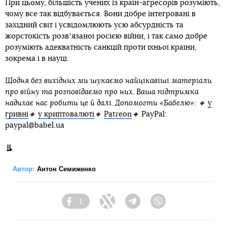
При цьому, більшість учених із країн-агресорів розуміють,
чому все так відбувається. Вони добре інтегровані в
західний світ і усвідомлюють усю абсурдність та
жорстокість розвʼязаної росією війни, і так само добре
розуміють адекватність санкцій проти їхньої країни,
зокрема і в науці.
Щодня без вихідних ми шукаємо найцікавіші матеріали
про війну та розповідаємо про них. Ваша підтримка
надихає нас робити це й далі. Допомогти «Бабелю»: 🔸
у
гривні
🔸
у криптовалюті
🔸
Patreon
🔸
PayPal:
paypal@babel.ua
Автор:
Антон Семиженко
1
Facebook
Twitter
Telegram
Viber