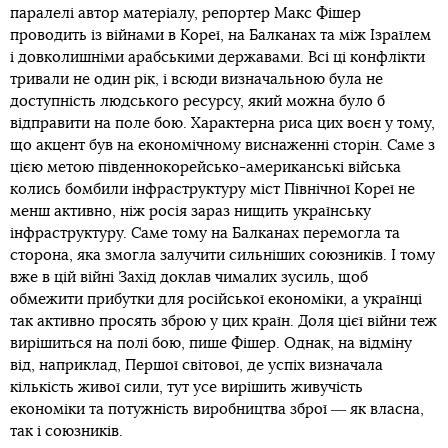
паралелі автор матеріалу, репортер Макс Фішер
проводить із війнами в Кореї, на Балканах та між Ізраїлем
і довколишніми арабськими державами. Всі ці конфлікти
тривали не один рік, і всюди визначальною була не
доступність людського ресурсу, який можна було б
відправити на поле бою. Характерна риса цих воєн у тому,
що акцент був на економічному виснаженні сторін. Саме з
цією метою південнокорейсько-американські війська
колись бомбили інфраструктуру міст Північної Кореї не
менш активно, ніж росія зараз нищить українську
інфраструктуру. Саме тому на Балканах перемогла та
сторона, яка змогла залучити сильніших союзників. І тому
вже в цій війні Захід доклав чималих зусиль, щоб
обмежити прибутки для російської економіки, а українці
так активно просять зброю у цих країн. Доля цієї війни теж
вирішиться на полі бою, пише Фішер. Однак, на відміну
від, наприклад, Першої світової, де успіх визначала
кількість живої сили, тут усе вирішить живучість
економіки та потужність виробництва зброї ― як власна,
так і союзників.