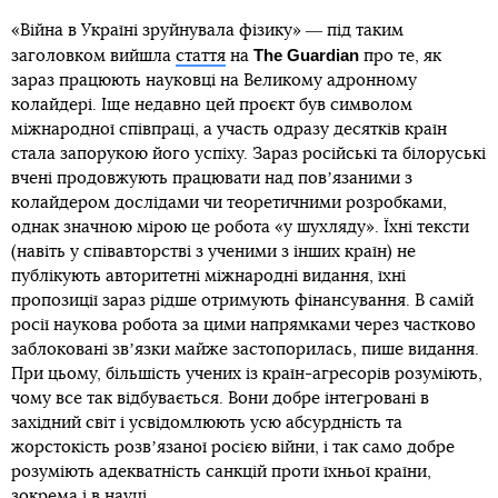
«Війна в Україні зруйнувала фізику» ― під таким
The Guardian
заголовком вийшла
стаття
на
про те, як
зараз працюють науковці на Великому адронному
колайдері. Іще недавно цей проєкт був символом
міжнародної співпраці, а участь одразу десятків країн
стала запорукою його успіху. Зараз російські та білоруські
вчені продовжують працювати над повʼязаними з
колайдером дослідами чи теоретичними розробками,
однак значною мірою це робота «у шухляду». Їхні тексти
(навіть у співавторстві з ученими з інших країн) не
публікують авторитетні міжнародні видання, їхні
пропозиції зараз рідше отримують фінансування. В самій
росії наукова робота за цими напрямками через частково
заблоковані звʼязки майже застопорилась, пише видання.
При цьому, більшість учених із країн-агресорів розуміють,
чому все так відбувається. Вони добре інтегровані в
західний світ і усвідомлюють усю абсурдність та
жорстокість розвʼязаної росією війни, і так само добре
розуміють адекватність санкцій проти їхньої країни,
зокрема і в науці.