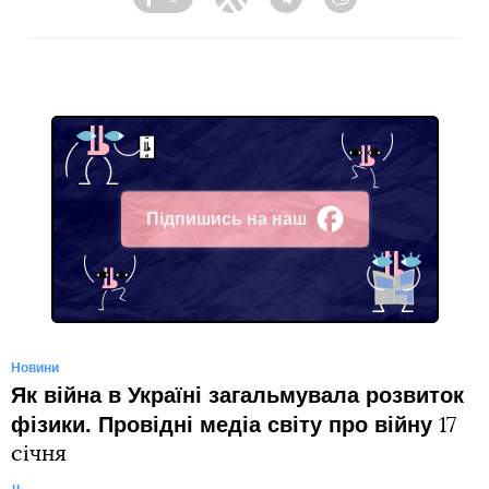
Facebook
Twitter
Telegram
Viber
Підпишись на наш
Facebook
Новини
Як війна в Україні загальмувала розвиток
фізики. Провідні медіа світу про війну
17
січня