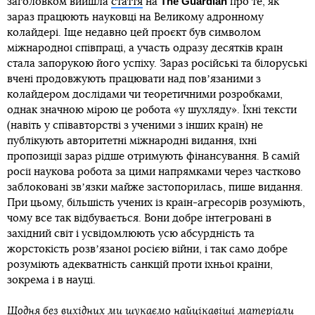
The Guardian
заголовком вийшла
стаття
на
про те, як
зараз працюють науковці на Великому адронному
колайдері. Іще недавно цей проєкт був символом
міжнародної співпраці, а участь одразу десятків країн
стала запорукою його успіху. Зараз російські та білоруські
вчені продовжують працювати над повʼязаними з
колайдером дослідами чи теоретичними розробками,
однак значною мірою це робота «у шухляду». Їхні тексти
(навіть у співавторстві з ученими з інших країн) не
публікують авторитетні міжнародні видання, їхні
пропозиції зараз рідше отримують фінансування. В самій
росії наукова робота за цими напрямками через частково
заблоковані звʼязки майже застопорилась, пише видання.
При цьому, більшість учених із країн-агресорів розуміють,
чому все так відбувається. Вони добре інтегровані в
західний світ і усвідомлюють усю абсурдність та
жорстокість розвʼязаної росією війни, і так само добре
розуміють адекватність санкцій проти їхньої країни,
зокрема і в науці.
Щодня без вихідних ми шукаємо найцікавіші матеріали