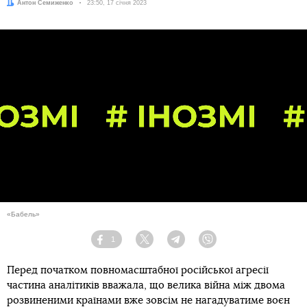
Автор:
Антон Семиженко
Дата:
23:50, 17 січня 2023
«Бабель»
1
Facebook
Twitter
Telegram
Viber
Перед початком повномасштабної російської агресії
частина аналітиків вважала, що велика війна між двома
розвиненими країнами вже зовсім не нагадуватиме воєн