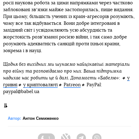
росії наукова робота за цими напрямками через частково
заблоковані звʼязки майже застопорилась, пише видання.
При цьому, більшість учених із країн-агресорів розуміють,
чому все так відбувається. Вони добре інтегровані в
західний світ і усвідомлюють усю абсурдність та
жорстокість розвʼязаної росією війни, і так само добре
розуміють адекватність санкцій проти їхньої країни,
зокрема і в науці.
Щодня без вихідних ми шукаємо найцікавіші матеріали
про війну та розповідаємо про них. Ваша підтримка
надихає нас робити це й далі. Допомогти «Бабелю»: 🔸
у
гривні
🔸
у криптовалюті
🔸
Patreon
🔸
PayPal:
paypal@babel.ua
Автор:
Антон Семиженко
1