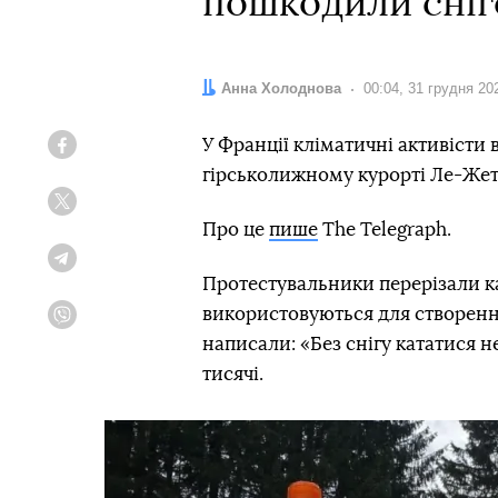
пошкодили сніг
Автор:
Анна Холоднова
Дата:
00:04, 31 грудня 20
У Франції кліматичні активісти в
Facebook
гірськолижному курорті Ле-Жет
Twitter
Про це
пише
The Telegraph.
Telegram
Протестувальники перерізали ка
використовуються для створення
Viber
написали: «Без снігу кататися 
тисячі.