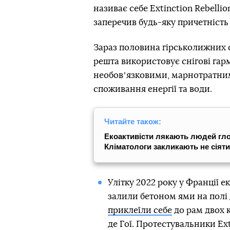
називає себе Extinction Rebellio
заперечив будь-яку причетність
Зараз половина гірськолижних сп
решта використовує снігові гар
необовʼязковими, марнотратним
споживання енергії та води.
Читайте також:
Екоактивісти лякають людей глоб
Кліматологи закликають не сіяти
Улітку 2022 року у Франції ек
залили бетоном ями на полі 
приклеїли себе
до рам двох 
де Гої. Протестувальники Ext