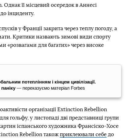
n. Однак її місцевий осередок в Аннесі
 до інциденту.
усків у Франції закрита через теплу погоду, а
мати. Критики назвають зимові види спорту
и «розвагами для багатих» через високе
альним потеплінням і кінцем цивілізації.
 паніку
— переказуємо матеріал Forbes
оактивісти організації Extinction Rebellion
для гольфу, у листопаді дві представниці групи
картин іспанського художника Франсіско-Хосе
inction Rebellion також
приклеювали себе
до