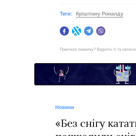
Теги:
Кріштіану Роналду
Facebook
Twitter
Telegram
Viber
Помітили помилку? Виділіть її та натисн
Новини
«Без снігу ката