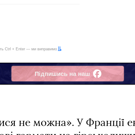
іть
Ctrl
+
Enter
— ми виправимо
Підпишись на наш
Facebook
тися не можна». У Франції 