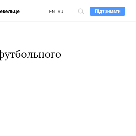
Підтримати
екельце
Пошук
EN
RU
по
сайту
 футбольного