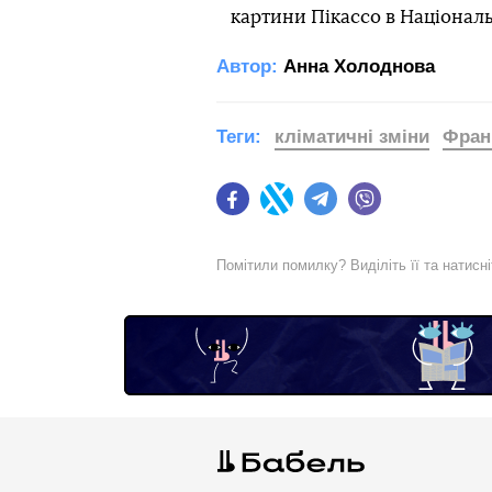
картини Пікассо в Національн
Автор:
Анна Холоднова
Теги:
кліматичні зміни
Фран
Facebook
Twitter
Telegram
Viber
Помітили помилку? Виділіть її та натисн