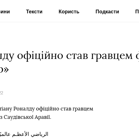
вини
Тексти
Користь
Подкасти
П
лду офіційно став гравцем
р»
22
іану Роналду офіційно став гравцем
 Саудівської Аравії.
الرياضي الأعظـم عالم 🌏