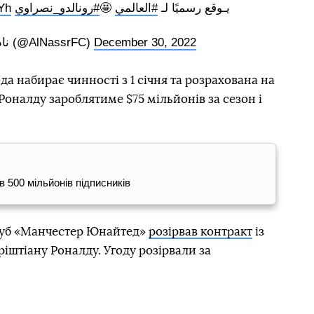
Yh
#رونالدو_نصراوي
🤩
#العالمي
يـوقع رسميًا لـ
— نادي النصر السعودي (@AlNassrFC)
December 30, 2022
ода набирає чинності з 1 січня та розрахована на
 Роналду зароблятиме $75 мільйонів за сезон і
 500 мільйонів підписників
луб «Манчестер Юнайтед»
розірвав контракт
із
ріштіану Роналду. Угоду розірвали за