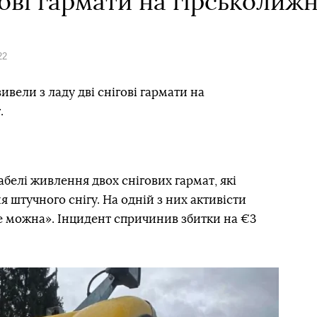
ові гармати на гірськолиж
22
ивели з ладу дві снігові гармати на
.
белі живлення двох снігових гармат, які
 штучного снігу. На одній з них активісти
не можна». Інцидент спричинив збитки на €3