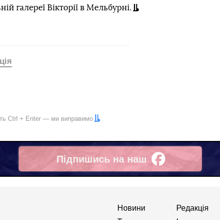
ій галереї Вікторії в Мельбурні.
ція
іть
Ctrl
+
Enter
— ми виправимо
Підпишись на наш
Facebook
Новини
Редакція