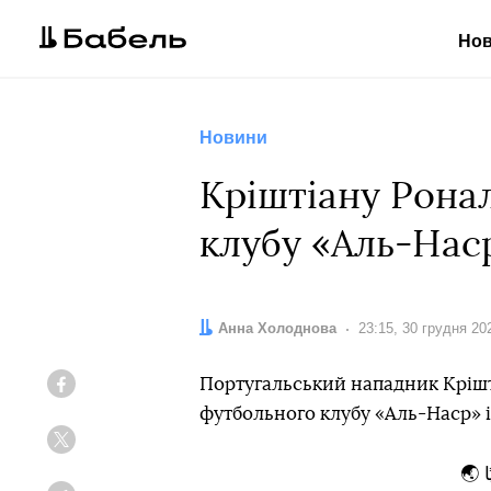
Но
Новини
Кріштіану Рона
клубу «Аль-Нас
Автор:
Анна Холоднова
Дата:
23:15, 30 грудня 20
Португальський нападник Крішт
Facebook
футбольного клубу «Аль-Наср» із
Twitter
يًا