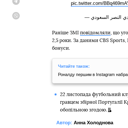
pic.twitter.com/BBq469mA
Telegram
Viber
Раніше ЗМІ
повідомляли
, що уг
2,5 роки. За даними CBS Sports,
бонуси.
Читайте також:
Роналду першим в Instagram набрав
22 листопада футбольний к
гравцем збірної Португалії К
обопільною згодою.
Автор:
Анна Холоднова