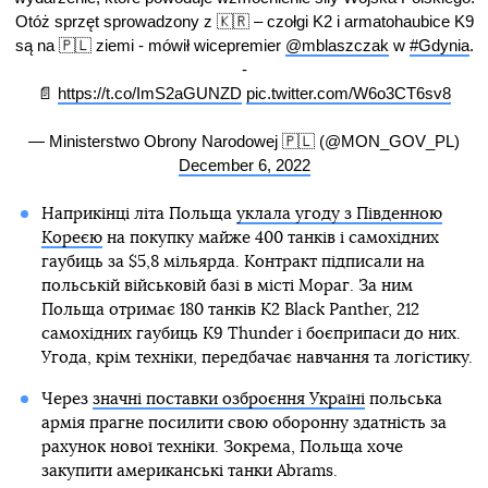
Otóż sprzęt sprowadzony z 🇰🇷 – czołgi K2 i armatohaubice K9
są na 🇵🇱 ziemi - mówił wicepremier
@mblaszczak
w
#Gdynia
.
-
📄
https://t.co/ImS2aGUNZD
pic.twitter.com/W6o3CT6sv8
— Ministerstwo Obrony Narodowej 🇵🇱 (@MON_GOV_PL)
December 6, 2022
Наприкінці літа Польща
уклала угоду з Південною
Кореєю
на покупку майже 400 танків і самохідних
гаубиць за $5,8 мільярда. Контракт підписали на
польській військовій базі в місті Мораг. За ним
Польща отримає 180 танків K2 Black Panther, 212
самохідних гаубиць K9 Thunder і боєприпаси до них.
Угода, крім техніки, передбачає навчання та логістику.
Через
значні поставки озброєння Україні
польська
армія прагне посилити свою оборонну здатність за
рахунок нової техніки. Зокрема, Польща хоче
закупити американські танки Abrams.