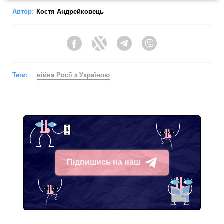
Автор:
Костя Андрейковець
Facebook
Twitter
Telegram
Viber
Теги:
війна Росії з Україною
Підпишись на наш
Telegram