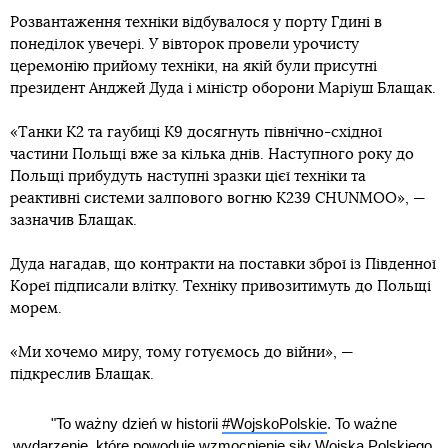
Розвантаження техніки відбувалося у порту Гдині в
понеділок увечері. У вівторок провели урочисту
церемонію прийому техніки, на якій були присутні
президент Анджей Дуда і міністр оборони Маріуш Блащак.
«Танки К2 та гаубиці К9 досягнуть північно-східної
частини Польщі вже за кілька днів. Наступного року до
Польщі прибудуть наступні зразки цієї техніки та
реактивні системи залпового вогню К239 CHUNMOO», —
зазначив Блащак.
Дуда нагадав, що контракти на поставки зброї із Південної
Кореї підписали влітку. Техніку привозитимуть до Польщі
морем.
«Ми хочемо миру, тому готуємось до війни», —
підкреслив Блащак.
"To ważny dzień w historii
#WojskoPolskie
. To ważne
wydarzenie, które powoduje wzmocnienie siły Wojska Polskiego.