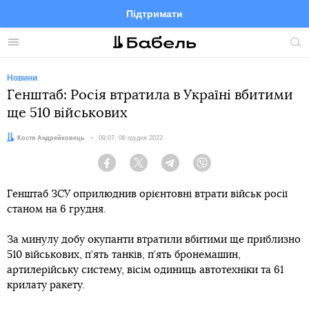
Підтримати
Facebook
Telegram
Twitter
Instagram
Меню
По
по
сай
Новини
Генштаб: Росія втратила в Україні вбитими
ще 510 військових
Автор:
Костя Андрейковець
Дата:
09:07, 06 грудня 2022
Facebook
Twitter
Telegram
Viber
Генштаб ЗСУ оприлюднив орієнтовні втрати військ росії
станом на 6 грудня.
За минулу добу окупанти втратили вбитими ще приблизно
510 військових, п’ять танків, п’ять бронемашин,
артилерійську систему, вісім одиниць автотехніки та 61
крилату ракету.