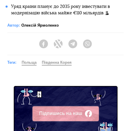
Уряд країни планує до 2035 року інвестувати в
модернізацію війська майже €110 мільярдів.
Автор:
Олексій Ярмоленко
Facebook
Twitter
Telegram
Viber
Теги:
Польща
Південна Корея
Підпишись на наш
Facebook