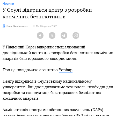
Новини
У Сеулі відкрився центр з розробки
космічних безпілотників
Автор:
Олег Панфілович
Дата:
10:15, 06 грудня 2022
Facebook
Twitter
Telegram
Viber
У Південній Кореї відкрили спеціалізований
дослідницький центр для розробки безпілотних космічних
апаратів багаторазового використання.
Про це повідомляє агентство
Yonhap
.
Центр відкрився в Сеульському національному
університеті. Він досліджуватиме технології, необхідні для
розробки та експлуатації багаторазових безпілотних
космічних апаратів.
Адміністрація програми оборонних закупівель (DAPA)
планує інвестувати в центр приблизно 35,3 мільярда вон