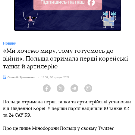
Підпишись на наш
Facebook
Новини
«Ми хочемо миру, тому готуємось до
війни». Польща отримала перші корейські
танки й артилерію
Автор:
Олексій Ярмоленко
Дата:
13:57, 06 грудня 2022
Facebook
Twitter
Telegram
Viber
Польща отримала перші танки та артилерійські установки
від Південної Кореї. У першій партії надійшли 10 танків K2
та 24 САУ K9.
Про це пише Міноборони Польщі у своєму Twitter.