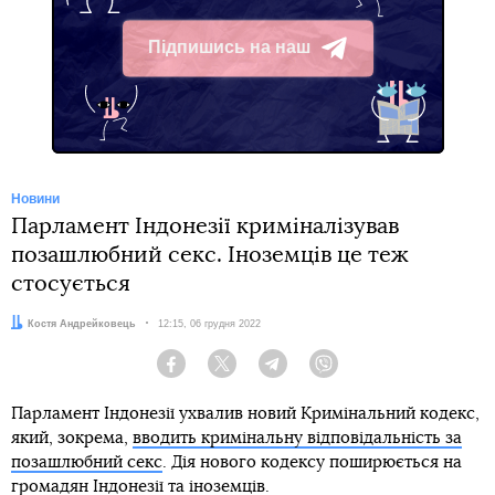
Підпишись на наш
Telegram
Новини
Парламент Індонезії криміналізував
позашлюбний секс. Іноземців це теж
стосується
Автор:
Костя Андрейковець
Дата:
12:15, 06 грудня 2022
Facebook
Twitter
Telegram
Viber
Парламент Індонезії ухвалив новий Кримінальний кодекс,
який, зокрема,
вводить кримінальну відповідальність за
позашлюбний секс
. Дія нового кодексу поширюється на
громадян Індонезії та іноземців.