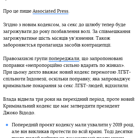
Про це пише
Associated Press
.
Згідно з новим кодексом, за секс до шлюбу тепер буде
загрожувати до року позбавлення волі. За співмешкання
загрожуватиме шість місяців увʼязнення. Також
забороняєтсья пропаганда засобів контрацепції.
Правозахисні групи
попереджали
, що запропоновані
поправки «непропорційно сильно вдарять по жінках».
При цьому дехто вважає новий кодекс перемогою ЛГБТ-
спільноти Індонезії, оскільки поправку, яка запроваджує
кримінальне покарання за секс ЛГБТ-людей, відхилили.
Влада відвела три роки на перехідний період, проте новий
Кримінальний кодекс ще має затвердити президент
Джоко Відодо.
Попередній проєкт кодексу мали ухвалити у 2019 році,
але він викликав протести по всій країні. Тоді десятки