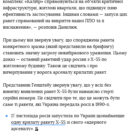
комплекс «Калібр» спрямовуються на обʼєкти критичної
інфраструктури, житлові квартали, що підвищує їхню
ефективність застосування. Іншими словами — запуск цих
ракет спрямований на викриття нашої ППО та її
виснаження», — розповів Данилюк.
При цьому він звернув увагу, що споряджена ракета
конкретного зразка (який представили на брифінгу)
становить значну загрозу невибіркового ураження. Цьому
доказ — останній ракетний удар росіян з Х-55 по
житловому будинку. Також це свідчить і про
вичерпування у ворога арсеналу крилатих ракет.
Представник Генштабу звернув увагу, що у всіх без
винятку виявлених ракет Х-55 були навмисно стерті
серійні номери. Це свідчити про те, що це можуть бути
саме ті ракети, які Україна передала росії в 1990-х.
17 листопада росія запустила по Україні щонайменше
одну крилату ракету Х-55
зі свого «ядерного
арсеналу».