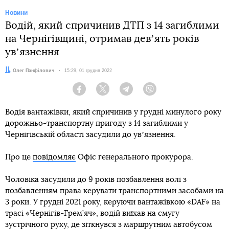
Новини
Водій, який спричинив ДТП з 14 загиблими
на Чернігівщині, отримав девʼять років
увʼязнення
Автор:
Олег Панфілович
Дата:
15:29, 01 грудня 2022
Facebook
Twitter
Telegram
Viber
Водія вантажівки, який спричинив у грудні минулого року
дорожньо-транспортну пригоду з 14 загиблими у
Чернігівській області засудили до увʼязнення.
Про це
повідомляє
Офіс генерального прокурора.
Чоловіка засудили до 9 років позбавлення волі з
позбавленням права керувати транспортними засобами на
3 роки. У грудні 2021 року, керуючи вантажівкою «DAF» на
трасі «Чернігів-Грем’яч», водій виїхав на смугу
зустрічного руху, де зіткнувся з маршрутним автобусом