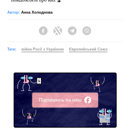
повідомляти про них.
Автор:
Анна Холоднова
Facebook
Twitter
Telegram
Viber
Теги:
війна Росії з Україною
Європейський Союз
Підпишись на наш
Facebook