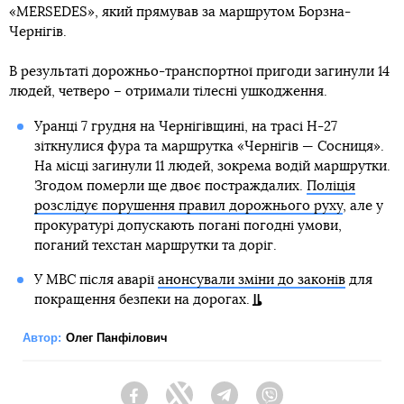
«MERSEDES», який прямував за маршрутом Борзна-
Чернігів.
В результаті дорожньо-транспортної пригоди загинули 14
людей, четверо – отримали тілесні ушкодження.
Уранці 7 грудня на Чернігівщині, на трасі Н-27
зіткнулися фура та маршрутка «Чернігів — Сосниця».
На місці загинули 11 людей, зокрема водій маршрутки.
Згодом померли ще двоє постраждалих.
Поліція
розслідує порушення правил дорожнього руху
, але у
прокуратурі допускають погані погодні умови,
поганий техстан маршрутки та доріг.
У МВС після аварії
анонсували зміни до законів
для
покращення безпеки на дорогах.
Автор:
Олег Панфілович
Facebook
Twitter
Telegram
Viber