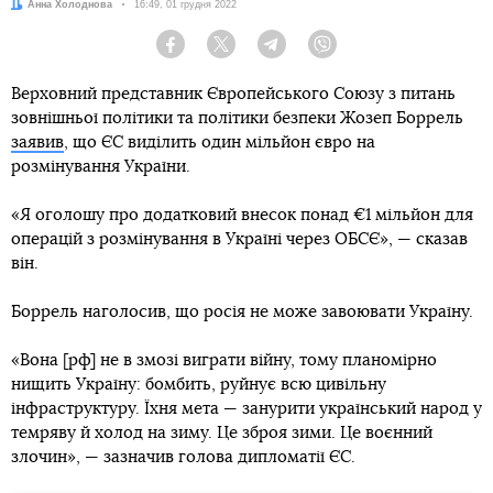
Автор:
Анна Холоднова
Дата:
16:49, 01 грудня 2022
Facebook
Twitter
Telegram
Viber
Верховний представник Європейського Союзу з питань
зовнішньої політики та політики безпеки Жозеп Боррель
заявив
, що ЄС виділить один мільйон євро на
розмінування України.
«Я оголошу про додатковий внесок понад €1 мільйон для
операцій з розмінування в Україні через ОБСЄ», — сказав
він.
Боррель наголосив, що росія не може завоювати Україну.
«Вона [рф] не в змозі виграти війну, тому планомірно
нищить Україну: бомбить, руйнує всю цивільну
інфраструктуру. Їхня мета — занурити український народ у
темряву й холод на зиму. Це зброя зими. Це воєнний
злочин», — зазначив голова дипломатії ЄС.