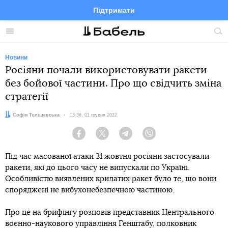
Підтримати
Facebook
Telegram
Twitter
Instagram
Меню
По
по
сай
Новини
Росіяни почали використовувати ракети
без бойової частини. Про що свідчить зміна
стратегії
Автор:
Софія Телішевська
Дата:
13:36, 01 грудня 2022
Facebook
Twitter
Telegram
Viber
Під час масованої атаки 31 жовтня росіяни застосували
ракети, які до цього часу не випускали по Україні.
Особливістю виявлених крилатих ракет було те, що вони
споряджені не вибухонебезпечною частиною.
Про це на брифінгу розповів представник Центрального
воєнно-наукового управління Генштабу, полковник