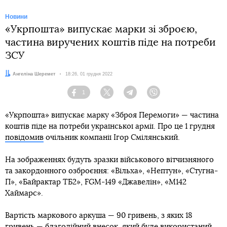
Новини
«Укрпошта» випускає марки зі зброєю,
частина виручених коштів піде на потреби
ЗСУ
Автор:
Ангеліна Шеремет
Дата:
18:26, 01 грудня 2022
1
Facebook
Twitter
Telegram
Viber
«Укрпошта» випускає марку «Зброя Перемоги» — частина
коштів піде на потреби української армії. Про це 1 грудня
повідомив
очільник компанії Ігор Смілянський.
На зображеннях будуть зразки військового вітчизняного
та закордонного озброєння: «Вільха», «Нептун», «Стугна-
П», «Байрактар ТБ2», FGM-149 «Джавелін», «M142
Хаймарс».
Вартість маркового аркуша — 90 гривень, з яких 18
гривень — благодійний внесок, який буде використаний