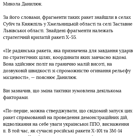
Микола Данилюк.
За його словами, фрагменти таких ракет знайшли в селах
Субіч та Княжпіль у Хмельницькій області та селі Заставне
Львівської області. Знайдені фрагменти належать
стратегічній крилатій ракеті Х-55.
«Це радянська ракета, яка призначена для завдання ударів
по стратегічних цілях, координати яких завчасно відомі.
Вона здійснює політ на гранично малій висоті, на
дозвуковій швидкості зі спроможністю огинання рельєфу
місцевості», — пояснює Данилюк.
Він зазначив, що зміна тактики зумовлена декількома
факторами.
«По-перше, можна стверджувати, що свідомий запуск цих
ракет спрямований на проведення демонстраційних дій,
відволікання на себе уваги української ППО, виснаження
її. В той час, як сучасні російські ракети Х-101 та 3М-14