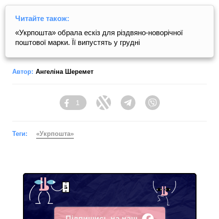
Читайте також:
«Укрпошта» обрала ескіз для різдвяно-новорічної
поштової марки. Її випустять у грудні
Автор:
Ангеліна Шеремет
1
Facebook
Twitter
Telegram
Viber
Теги:
«Укрпошта»
Підпишись на наш