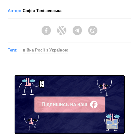
Автор:
Софія Телішевська
Facebook
Twitter
Telegram
Viber
Теги:
війна Росії з Україною
Підпишись на наш
Facebook