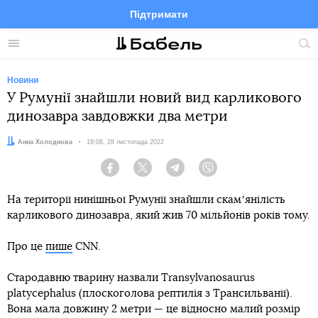
Підтримати
Facebook
Telegram
Twitter
Instagram
Меню
По
по
сай
Новини
У Румунії знайшли новий вид карликового
динозавра завдовжки два метри
Автор:
Анна Холоднова
Дата:
19:08, 28 листопада 2022
Facebook
Twitter
Telegram
Viber
На території нинішньої Румунії знайшли скамʼянілість
карликового динозавра, який жив 70 мільйонів років тому.
Про це
пише
CNN.
Стародавню тварину назвали Transylvanosaurus
platycephalus (плоскоголова рептилія з Трансильванії).
Вона мала довжину 2 метри — це відносно малий розмір