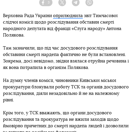
3
Facebook
Twitter
Telegram
Viber
Верховна Рада України
оприлюднила
звіт Тимчасової
слідчої комісії щодо розслідування обставин смерті
народного депутата від фракції «Слуга народу» Антона
Полякова.
Там зазначили, що під час досудового розслідування
обставини смерті нардепа фактично не були встановлені.
Зокрема, досі невідомо, звідки взялася отруйна речовина і
як вона потрапила в організм Полякова.
На думку членів комісії, чиновники Київської міської
прокуратури блокували роботу ТСК та органів досудового
розслідування, діяли незадовільно й не на належному
рівні.
Крім того, у ТСК вважають, що органи досудового
розслідування та прокуратура не вжили заходів щодо
ймовірно причетних до смерті нардепа людей і дозволили