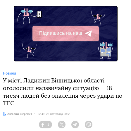
Підпишись на наш
Telegram
Новини
У місті Ладижин Вінницької області
оголосили надзвичайну ситуацію — 18
тисяч людей без опалення через удари по
ТЕС
Автор:
Ангеліна Шеремет
Дата:
22:49, 28 листопада 2022
1
Facebook
Twitter
Telegram
Viber