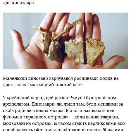
для динозавра.
Маленький динозавр харчувався рослинами, ходив на
двох лапах і мав міцний товстий хвіст.
У крейдяний період цей регіон Румунії був тропічним
архіпелагом. Динозаври, які жили там, були меншими за
своїх родичів в інших місцях. Біологи називають цей
феномен «правилом островів» — коли великі тварини,
ізольовані на островах, із часом стають карликовими або
сповільнюють ріст, а маленькі тварини стають більшими.