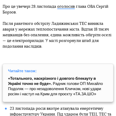
Про це увечері 28 листопада
оголосив
глава ОВА Сергій
Борзов.
Після ракетного обстрілу Ладижинської ТЕС виникла
аварія у мережах теплопостачання міста. Відтак 18 тисяч
мешканців без опалення, єдина можливість обігріти оселі
— це електроприлади. У місті розгорнули штаб для
подолання наслідків.
Читайте також:
«Тотального, наскрізного і довгого блекауту в
Україні точно не буде».
Радник голови ОП Михайло
Подоляк — про незадоволення Кличком, нові удари
росіян і наступ на Крим для проєкту «ТА.ЗА.ШО»
23 листопада росія вкотре атакувала енергетичну
інфраструктуру України. Під ударом були ТЕЦ, ТЕС та