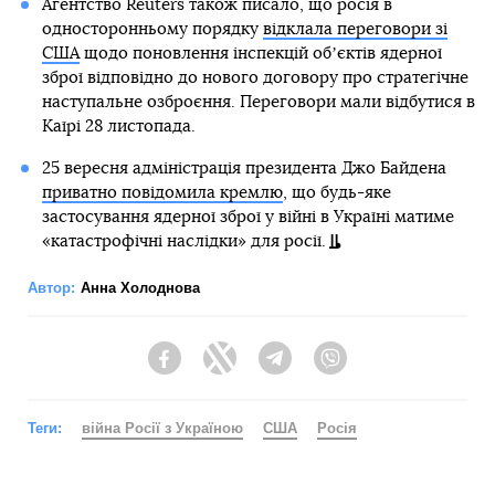
Агентство Reuters також писало, що росія в
односторонньому порядку
відклала переговори зі
США
щодо поновлення інспекцій обʼєктів ядерної
зброї відповідно до нового договору про стратегічне
наступальне озброєння. Переговори мали відбутися в
Каїрі 28 листопада.
25 вересня адміністрація президента Джо Байдена
приватно повідомила кремлю
, що будь-яке
застосування ядерної зброї у війні в Україні матиме
«катастрофічні наслідки» для росії.
Автор:
Анна Холоднова
Facebook
Twitter
Telegram
Viber
Теги:
війна Росії з Україною
США
Росія