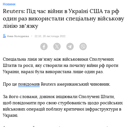
Новини
Reuters: Під час війни в Україні США та рф
один раз використали спеціальну військову
лінію звʼязку
Автор:
Анна Холоднова
Дата:
22:10, 28 листопада 2022
Facebook
Twitter
Telegram
Viber
Спеціальна лінія звʼязку між військовими Сполучених
Штатів та росії, яку створили на початку війни рф проти
України, наразі була використана лише один раз.
Про це
повідомив
Reuters американський чиновник.
За його словами, дзвінок ініціювали Сполучені Штати,
щоб повідомити про свою стурбованість щодо російських
військових операцій поблизу критичної інфраструктури в
Україні.