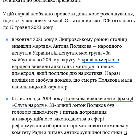
їм виїхати до російської федерації.
У цій справі необхідно провести додаткове розслідування,
йдеться у висновку комісії. Остаточний звіт ТСК оголосять
до 17 травня 2023 року.
8 жовтня 2021 року в Дніпровському районі столиці
знайшли мертвим Антона Полякова
— народного
депутата України від депутатської групи «За
майбутнє» по 206-му округу. У
крові померлого
нардепа виявили алкоголь і метадон
, а також
димедрол, який посилює дію наркотиків. Наразі
поліція не здобула доказів, що смерть Полякова мала
насильницький характер.
15 листопада 2019 року
Полякова виключили з фракції
«Слуга народу»
. 33-річний Антон Поляков був
головою підкомітету з питань дотримання
антикорупційного законодавства в сфері
реформування оборонно-промислового комплексу
комітету Ради з питань антикорупційної політики.