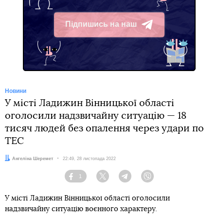
Підпишись на наш
Telegram
Новини
У місті Ладижин Вінницької області
оголосили надзвичайну ситуацію — 18
тисяч людей без опалення через удари по
ТЕС
Автор:
Ангеліна Шеремет
Дата:
22:49, 28 листопада 2022
1
Facebook
Twitter
Telegram
Viber
У місті Ладижин Вінницької області оголосили
надзвичайну ситуацію воєнного характеру.