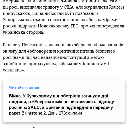
Американський чиновник відмовився уточнити, які саме
дії росії викликали тривогу у США. Але журналісти Reuters
припускають, що вони могли бути повʼязані із
Запорізькою атомною електростанцією або з намірами
росіян підірвати Новокаховську ГЕС, про які попереджала
українська сторона.
Раніше у Пентагоні зазначали, що зберегли кілька каналів
звʼязку для «обговорення критичних питань безпеки з
росіянами під час надзвичайної ситуації з метою
запобігання прорахункам, військовим інцидентам і
ескалації».
Читайте також:
Війна. У Кураховому від обстрілів загинули дві
людини, в «Енергоатомі» не виключають відходу
росіян із ЗАЕС, а Британія підтвердила передачу
ракет Brimstone 2
. День 278: онлайн