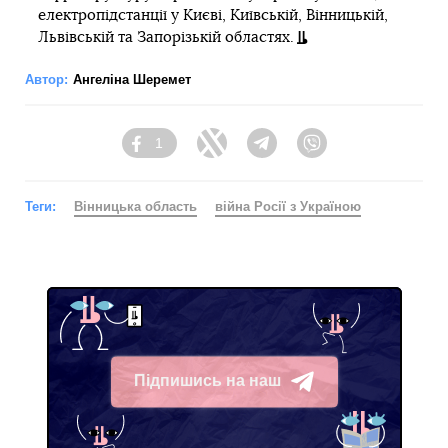
електропідстанції у Києві, Київській, Вінницькій,
Львівській та Запорізькій областях.
Автор:
Ангеліна Шеремет
1
Facebook
Twitter
Telegram
Viber
Теги:
Вінницька область
війна Росії з Україною
Підпишись на наш
Telegram