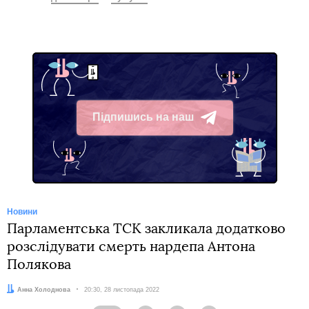
Підпишись на наш
Telegram
Новини
Парламентська ТСК закликала додатково
розслідувати смерть нардепа Антона
Полякова
Автор:
Анна Холоднова
Дата:
20:30, 28 листопада 2022