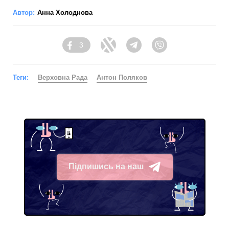
Автор:
Анна Холоднова
3
Facebook
Twitter
Telegram
Viber
Теги:
Верховна Рада
Антон Поляков
Підпишись на наш
Telegram