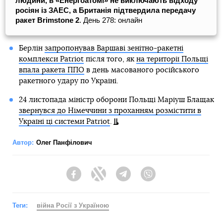
людини, в «Енергоатомі» не виключають відходу
росіян із ЗАЕС, а Британія підтвердила передачу
ракет Brimstone 2
. День 278: онлайн
Берлін
запропонував Варшаві зенітно-ракетні
комплекси Patriot
після того, як
на території Польщі
впала ракета ППО
в день масованого російського
ракетного удару по Україні.
24 листопада міністр оборони Польщі Маріуш Блащак
звернувся до Німеччини з проханням розмістити в
Україні ці системи Patriot
.
Автор:
Олег Панфілович
Facebook
Twitter
Telegram
Viber
Теги:
війна Росії з Україною