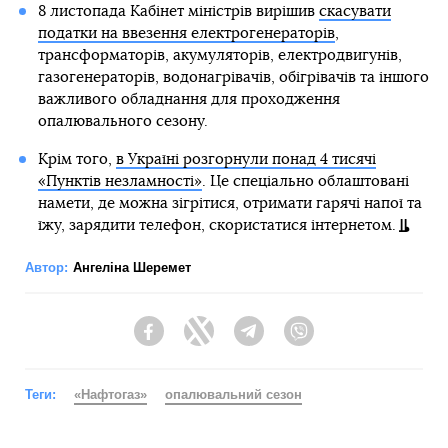
8 листопада Кабінет міністрів вирішив
скасувати
податки на ввезення електрогенераторів
,
трансформаторів, акумуляторів, електродвигунів,
газогенераторів, водонагрівачів, обігрівачів та іншого
важливого обладнання для проходження
опалювального сезону.
Крім того,
в Україні розгорнули понад 4 тисячі
«Пунктів незламності»
. Це спеціально облаштовані
намети, де можна зігрітися, отримати гарячі напої та
їжу, зарядити телефон, скористатися інтернетом.
Автор:
Ангеліна Шеремет
Facebook
Twitter
Telegram
Viber
Теги:
«Нафтогаз»
опалювальний сезон