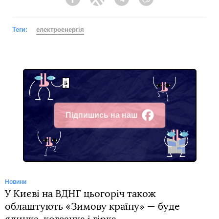
Facebook
Twitter
Telegram
Viber
Теги:
електроенергія
Підпишись на наш
Facebook
Новини
У Києві на ВДНГ цьогоріч також
облаштують «Зимову країну» — буде