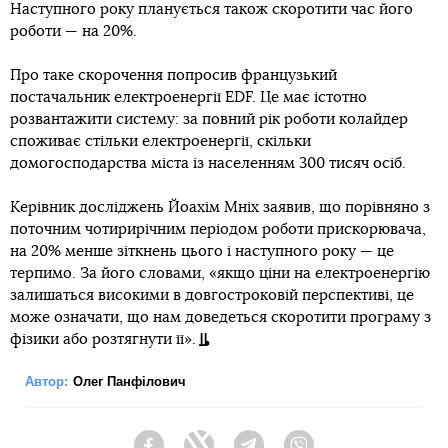
Наступного року планується також скоротити час його
роботи — на 20%.
Про таке скорочення попросив французький
постачальник електроенергії EDF. Це має істотно
розвантажити систему: за повний рік роботи колайдер
споживає стільки електроенергії, скільки
домогосподарства міста із населенням 300 тисяч осіб.
Керівник досліджень Йоахім Мніх заявив, що порівняно з
поточним чотирирічним періодом роботи прискорювача,
на 20% менше зіткнень цього і наступного року — це
терпимо. За його словами, «якщо ціни на електроенергію
залишаться високими в довгостроковій перспективі, це
може означати, що нам доведеться скоротити програму з
фізики або розтягнути її».
Автор:
Олег Панфілович