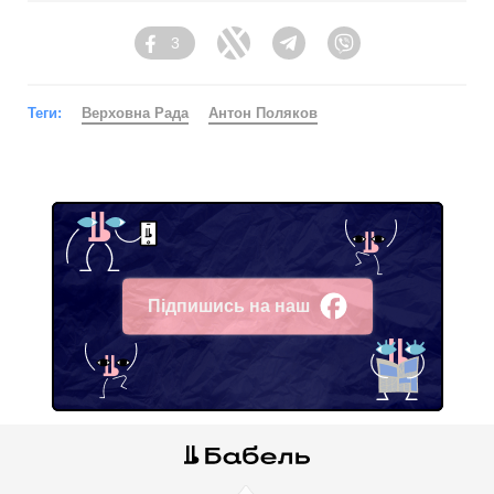
3
Facebook
Twitter
Telegram
Viber
Теги:
Верховна Рада
Антон Поляков
Підпишись на наш
Facebook