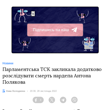
Підпишись на наш
Telegram
Новини
Парламентська ТСК закликала додатково
розслідувати смерть нардепа Антона
Полякова
Автор:
Анна Холоднова
Дата:
20:30, 28 листопада 2022
3
Facebook
Twitter
Telegram
Viber