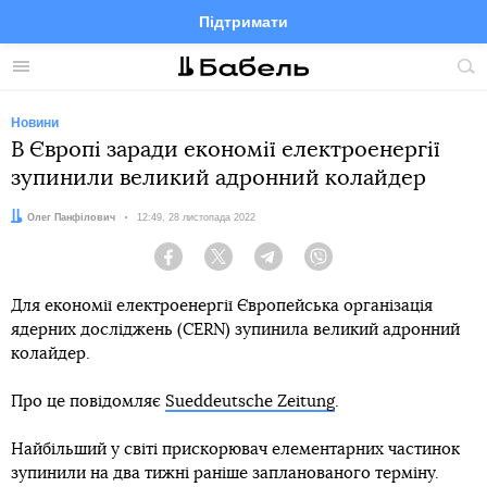
Підтримати
Facebook
Telegram
Twitter
Instagram
Меню
По
по
сай
Новини
В Європі заради економії електроенергії
зупинили великий адронний колайдер
Автор:
Олег Панфілович
Дата:
12:49, 28 листопада 2022
Facebook
Twitter
Telegram
Viber
Для економії електроенергії Європейська організація
ядерних досліджень (CERN) зупинила великий адронний
колайдер.
Про це повідомляє
Sueddeutsche Zeitung
.
Найбільший у світі прискорювач елементарних частинок
зупинили на два тижні раніше запланованого терміну.