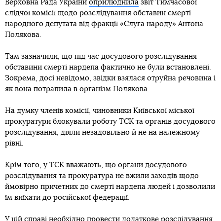
Верховна Рада України
оприлюднила
звіт Тимчасової
слідчої комісії щодо розслідування обставин смерті
народного депутата від фракції «Слуга народу» Антона
Полякова.
Там зазначили, що під час досудового розслідування
обставини смерті нардепа фактично не були встановлені.
Зокрема, досі невідомо, звідки взялася отруйна речовина і
як вона потрапила в організм Полякова.
На думку членів комісії, чиновники Київської міської
прокуратури блокували роботу ТСК та органів досудового
розслідування, діяли незадовільно й не на належному
рівні.
Крім того, у ТСК вважають, що органи досудового
розслідування та прокуратура не вжили заходів щодо
ймовірно причетних до смерті нардепа людей і дозволили
їм виїхати до російської федерації.
У цій справі необхідно провести додаткове розслідування,