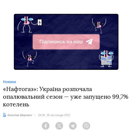
Підпишись на наш
Telegram
Новини
«Нафтогаз»: Україна розпочала
опалювальний сезон — уже запущено 99,7%
котелень
Автор:
Ангеліна Шеремет
Дата:
18:39, 28 листопада 2022
Facebook
Twitter
Telegram
Viber