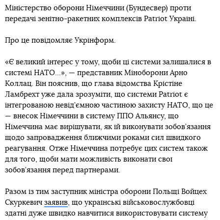
Міністерство оборони Німеччини (Бундесвер) проти
передачі зенітно-ракетних комплексів Patriot Україні.
Про це повідомляє Укрінформ.
«Є великий інтерес у тому, щоби ці системи залишалися в
системі НАТО...», — представник Міноборони Арно
Коллац. Він пояснив, що глава відомства Крістіне
Ламбрехт уже дала зрозуміти, що системи Patriot є
інтегрованою невід’ємною частиною захисту НАТО, що це
— внесок Німеччини в систему ППО Альянсу, що
Німеччина має вирішувати, як їй виконувати зобов’язання
щодо запровадження ближчими роками сил швидкого
реагування. Отже Німеччина потребує цих систем також
для того, щоби мати можливість виконати свої
зобов’язання перед партнерами.
Разом із тим заступник міністра оборони Польщі Войцех
Скуркевич
заявив
, що українські військовослужбовці
здатні дуже швидко навчитися використовувати систему