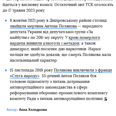
йдеться у висновку комісії. Остаточний звіт ТСК оголосять
до 17 травня 2023 року.
8 жовтня 2021 року в Дніпровському районі столиці
знайшли мертвим Антона Полякова
— народного
депутата України від депутатської групи «За
майбутнє» по 206-му округу. У
крові померлого
нардепа виявили алкоголь і метадон
, а також
димедрол, який посилює дію наркотиків. Наразі
поліція не здобула доказів, що смерть Полякова мала
насильницький характер.
15 листопада 2019 року
Полякова виключили з фракції
«Слуга народу»
. 33-річний Антон Поляков був
головою підкомітету з питань дотримання
антикорупційного законодавства в сфері
реформування оборонно-промислового комплексу
комітету Ради з питань антикорупційної політики.
Автор:
Анна Холоднова