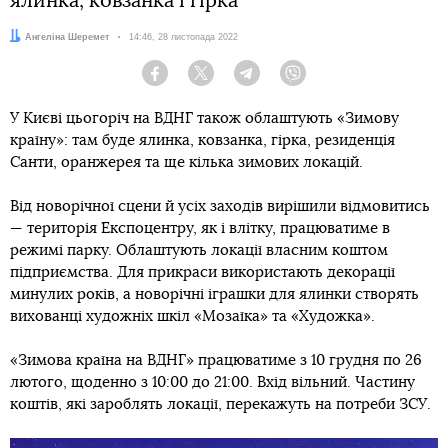
ялинка, ковзанка і гірка
Автор:
Ангеліна Шеремет
Дата:
14:46, 28 листопада 2022
Facebook
Twitter
Telegram
Viber
У Києві цьогоріч на ВДНГ також облаштують «Зимову
країну»: там буде ялинка, ковзанка, гірка, резиденція
Санти, оранжерея та ще кілька зимових локацій.
Від новорічної сцени й усіх заходів вирішили відмовитись
— територія Експоцентру, як і влітку, працюватиме в
режимі парку. Облаштують локації власним коштом
підприємства. Для прикраси використають декорації
минулих років, а новорічні іграшки для ялинки створять
вихованці художніх шкіл «Мозаїка» та «Художка».
«Зимова країна на ВДНГ» працюватиме з 10 грудня по 26
лютого, щоденно з 10:00 до 21:00. Вхід вільний. Частину
коштів, які зароблять локації, перекажуть на потреби ЗСУ.