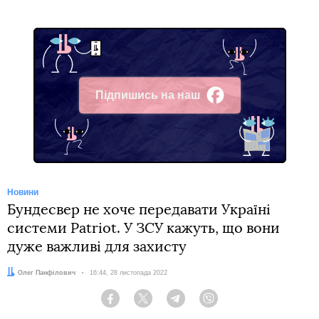
Підпишись на наш
Facebook
Новини
Бундесвер не хоче передавати Україні
системи Patriot. У ЗСУ кажуть, що вони
дуже важливі для захисту
Автор:
Олег Панфілович
Дата:
16:44, 28 листопада 2022
Facebook
Twitter
Telegram
Viber