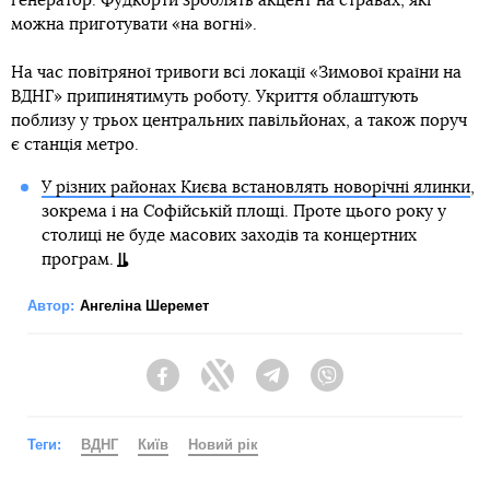
генератор. Фудкорти зроблять акцент на стравах, які
можна приготувати «на вогні».
На час повітряної тривоги всі локації «Зимової країни на
ВДНГ» припинятимуть роботу. Укриття облаштують
поблизу у трьох центральних павільйонах, а також поруч
є станція метро.
У різних районах Києва встановлять новорічні ялинки
,
зокрема і на Софійській площі. Проте цього року у
столиці не буде масових заходів та концертних
програм.
Автор:
Ангеліна Шеремет
Facebook
Twitter
Telegram
Viber
Теги:
ВДНГ
Київ
Новий рік