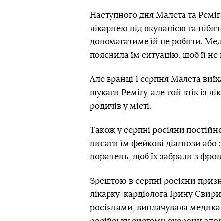
Наступного дня Малета та Ремі
лікарнею під окупацією та нібит
допомагатиме їй це робити. Мед
пояснила їм ситуацію, щоб її н
Але вранці 1 серпня Малета виїх
шукати Ремігу, але той втік із л
родичів у місті.
Також у серпні росіяни постійн
писати їм фейкові діагнози або 
поранень, щоб їх забрали з фрон
Зрештою в серпні росіяни призн
лікарку-кардіолога Ірину Свири
росіянами, виплачувала медикам
російську систему охорони здоро