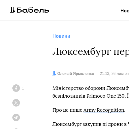
Но
Новини
Люксембург пере
Автор:
Олексій Ярмоленко
Дата:
21:13, 26 листо
Міністерство оборони Люксембу
1
Facebook
безпілотників Primoco One 150. Ї
Twitter
Про це пише
Army Recognition
.
Telegram
Люксембург закупив ці дрони в Ч