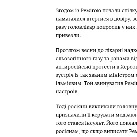
Згодом із Ремігою почали спілк
намагалися втертися в довіру,
разу головлікар попросив у них
привезли.
Протягом весни до лікарні над
сльозогінного газу та ранами ві
антиросійські протести в Херсон
зустріч із так званим міністр
ільмієвим. Той звинуватив Ремі
настроїв.
Тоді росіяни викликали головну
призначили її керувати медзакл
того стався інсульт. Його покла
росіянам, що якщо виписати Ремі