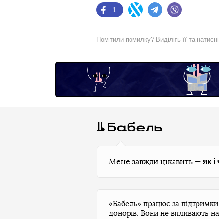
1
Facebook
Twitter
Telegram
Viber
Помітили помилку? Виділіть її та натисн
як і
Мене завжди цікавить —
«Бабель» працює за підтримк
донорів. Вони не впливають на