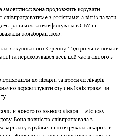
га змовилися: вона продовжить керувати
о співпрацюватиме з росіянами, а він із палати
сестра також зателефонувала в СБУ та
е вважали колаборанткою.
ала з окупованого Херсону. Тоді росіяни почали
ікарні та переховувався весь цей час в одного з
о приходили до лікарні та просили лікарів
значно перевищувати ступінь їхніх травм чи
ту.
ачили нового головного лікаря — місцеву
дову. Вона повністю співпрацювала з
 зарплату в рублях та інтегрувала лікарню в
вʼя. Жінка втекла під час відступу росіян із