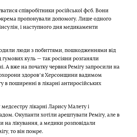
уватися співробітники російської фсб. Вони
 зокрема пропонували допомогу. Лише одного
 інсулін, і наступного дня медикаменти
ходили люди з побиттями, пошкодженнями від
д гумових куль — так росіяни розганяли
і. А вже на початку червня Ремігу запросили на
ом охорони здоровʼя Херсонщини вадимом
гу в поширенні в лікарні антиросійських
 медсестру лікарні Ларису Малету і
адом. Окупанти хотіли арештувати Ремігу, але в
ли на лікування, а медики розповідали
гу, то він помре.