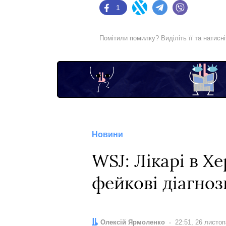
1
Facebook
Twitter
Telegram
Viber
Помітили помилку? Виділіть її та натисн
Новини
WSJ: Лікарі в Х
фейкові діагноз
Автор:
Олексій Ярмоленко
Дата:
22:51, 26 листо