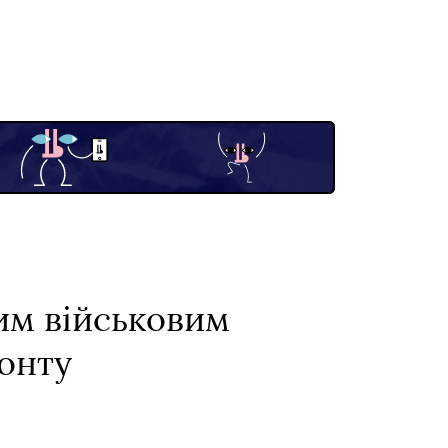
ким військовим
ронту