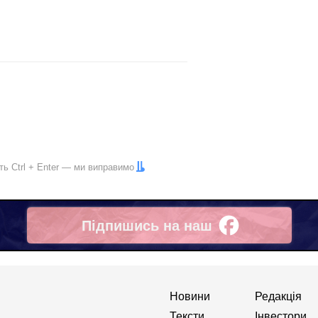
іть
Ctrl
+
Enter
— ми виправимо
Підпишись на наш
Facebook
Новини
Редакція
Тексти
Інвестори