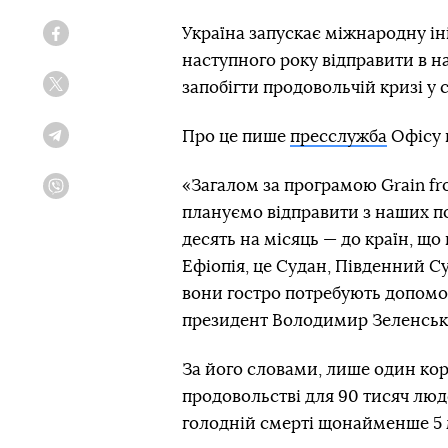
Україна запускає міжнародну ініц
Facebook
наступного року відправити в н
запобігти продовольчій кризі у св
Twitter
Про це пише
пресслужба
Офісу 
Telegram
«Загалом за програмою Grain fr
Viber
плануємо відправити з наших п
десять на місяць — до країн, що
Ефіопія, це Судан, Південний Суд
вони гостро потребують допомог
президент Володимир Зеленськ
За його словами, лише один кор
продовольстві для 90 тисяч люде
голодній смерті щонайменше 5 м