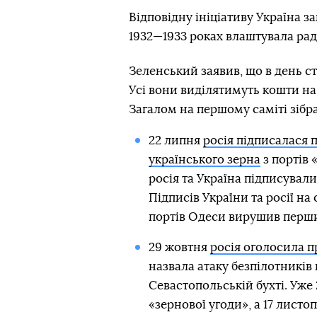
Відповідну ініціативу Україна з
1932—1933 роках влаштувала рад
Зеленський заявив, що в день ст
Усі вони виділятимуть кошти на 
Загалом на першому саміті зібр
22 липня
росія підписалася 
українського зерна
з портів 
росія та Україна підписувал
Підписів України та росії на
портів Одеси вирушив перши
29 жовтня
росія оголосила пр
назвала атаку безпілотників
Севастопольській бухті. Уже
«зернової угоди», а 17 лист