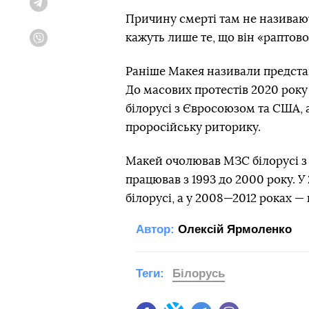
Telegram
Причину смерті там не називают
кажуть лише те, що він «раптов
Viber
Раніше Макея називали предста
До масових протестів 2020 року
білорусі з Євросоюзом та США, 
проросійську риторику.
Макей очолював МЗС білорусі з 
працював з 1993 до 2000 року. 
білорусі, а у 2008—2012 роках —
Автор:
Олексій Ярмоленко
Теги:
Білорусь