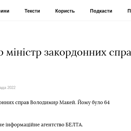
вини
Тексти
Користь
Подкасти
П
ер міністр закордонних сп
пада 2022
рдонних справ Володимир Макей. Йому було 64
не інформаційне агентство БЕЛТА.