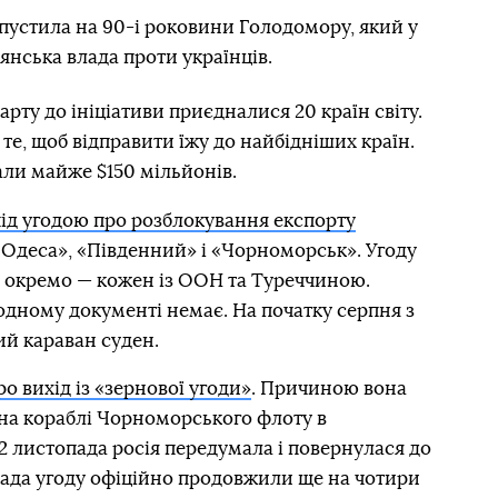
апустила на 90-і роковини Голодомору, який у
янська влада проти українців.
арту до ініціативи приєдналися 20 країн світу.
те, щоб відправити їжу до найбідніших країн.
али майже $150 мільйонів.
під угодою про розблокування експорту
«Одеса», «Південний» і «Чорноморськ». Угоду
и окремо — кожен із ООН та Туреччиною.
 одному документі немає. На початку серпня з
й караван суден.
о вихід із «зернової угоди»
. Причиною вона
 на кораблі Чорноморського флоту в
 2 листопада росія передумала і повернулася до
опада угоду офіційно продовжили ще на чотири