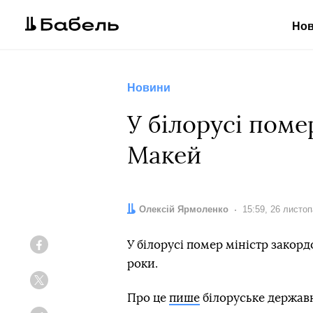
Но
Новини
У білорусі пом
Макей
Автор:
Олексій Ярмоленко
Дата:
15:59, 26 листо
У білорусі помер міністр зако
Facebook
роки.
Twitter
Про це
пише
білоруське держав