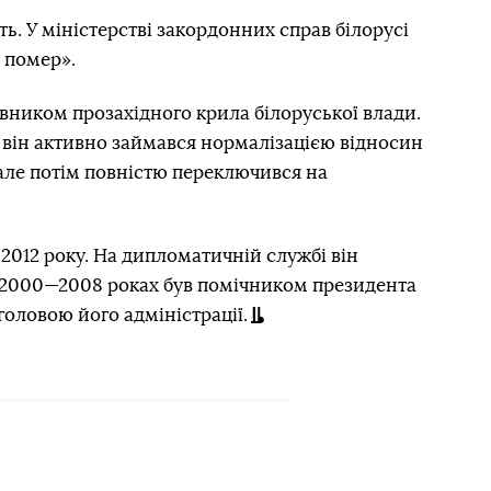
ь. У міністерстві закордонних справ білорусі
о помер».
вником прозахідного крила білоруської влади.
 він активно займався нормалізацією відносин
але потім повністю переключився на
2012 року. На дипломатичній службі він
У 2000—2008 роках був помічником президента
 головою його адміністрації.