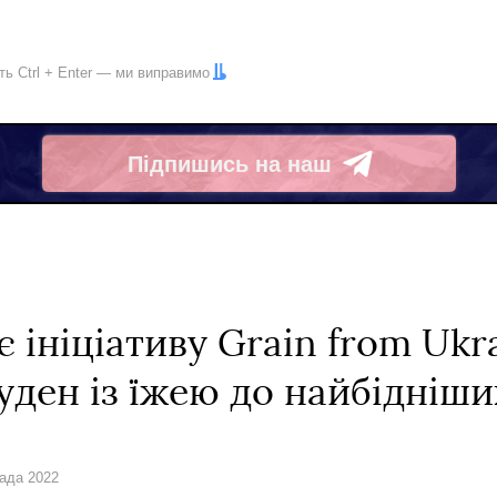
іть
Ctrl
+
Enter
— ми виправимо
Підпишись на наш
Telegram
 ініціативу Grain from Ukra
уден із їжею до найбідніш
пада 2022