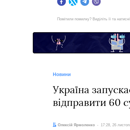
Facebook
Twitter
Telegram
Viber
Помітили помилку? Виділіть її та натисн
Новини
Україна запускає
відправити 60 с
Автор:
Олексій Ярмоленко
Дата:
17:28, 26 листо