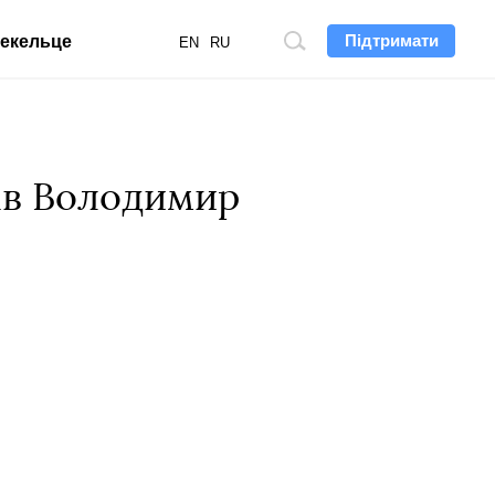
Підтримати
екельце
Пошук
EN
RU
по
сайту
рав Володимир