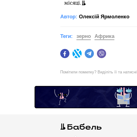
місяці.
Автор:
Олексій Ярмоленко
Теги:
зерно
Африка
Facebook
Twitter
Telegram
Viber
Помітили помилку? Виділіть її та натисн