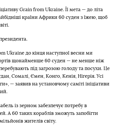
іативу Grain from Ukraine. Її мета — до літа
айбідніші країни Африки 60 суден з їжею, щоб
іті.
президента.
om Ukraine до кінця наступної весни ми
ортів щонайменше 60 суден — не менше ніж
 перебувають під загрозою голоду та посухи. Це
ан, Сомалі, Ємен, Конго, Кенія, Нігерія. Усі
и», — заявив на установчому саміті ініціативи
ий.
абель із зерном забезпечує потребу в
й. А 60 таких кораблів зможуть запобігти
ільйонів жителів світу.