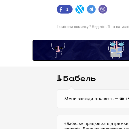
1
Facebook
Twitter
Telegram
Viber
Помітили помилку? Виділіть її та натисн
як і
Мене завжди цікавить —
«Бабель» працює за підтримк