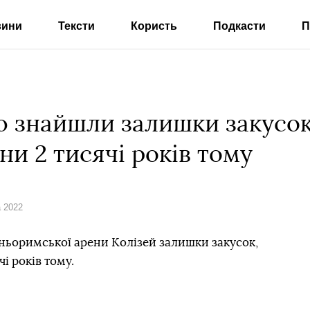
вини
Тексти
Користь
Подкасти
П
ею знайшли залишки закусо
и 2 тисячі років тому
а 2022
вньоримської арени Колізей залишки закусок,
і років тому.