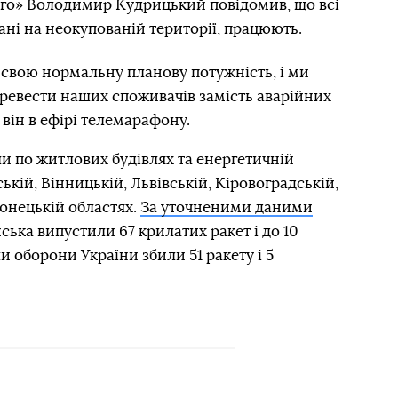
го» Володимир Кудрицький повідомив, що всі
ані на неокупованій території, працюють.
 свою нормальну планову потужність, і ми
еревести наших споживачів замість аварійних
 він в ефірі телемарафону.
и по житлових будівлях та енергетичній
ській, Вінницькій, Львівській, Кіровоградській,
Донецькій областях.
За уточненими даними
йська випустили 67 крилатих ракет і до 10
 оборони України збили 51 ракету і 5