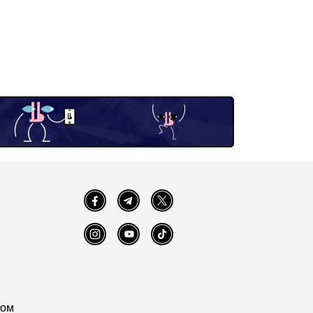
Facebook
Telegram
Twitter
Instagram
YouTube
TikTok
том