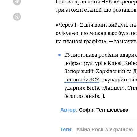
Голова правління НЕК «Укренер
Telegram
три атомні станції, що розташов
Viber
«Через 1—2 дня вони вийдуть на
очікуємо, що можна вже буде п
на планові графіки», — зазначив
23 листопада росіяни вдарил
інфраструктурі в Києві, Київ
Запорізькій, Харківській та 
Генштабу ЗСУ
, окупаційні ві
ударних БпЛА «Ланцет». Сили
безпілотників.
Автор:
Софія Телішевська
Теги:
війна Росії з Україною