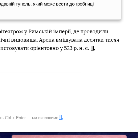
одавній тунель, який може вести до гробниці
театром у Римській імперії, де проводили
блічні видовища. Арена вміщувала десятки тисяч
истовувати орієнтовно у 523 р. н. е.
іть
Ctrl
+
Enter
— ми виправимо