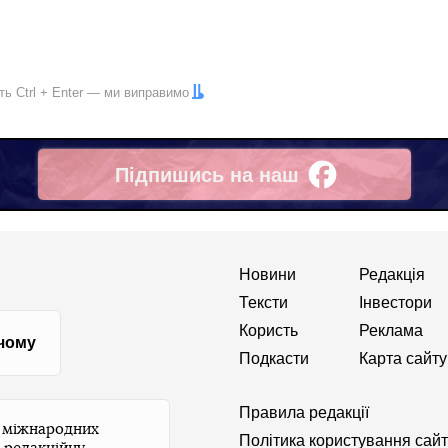
іть
Ctrl
+
Enter
— ми виправимо
Підпишись на наш
Facebook
Новини
Редакція
Тексти
Інвестори
Користь
Реклама
 чому
Подкасти
Карта сайту
Правила редакції
и міжнародних
Політика користування сай