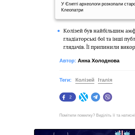
У Єгипті археологи розкопали стар
Клеопатри
Колізей був найбільшим амфі
гладіаторські бої та інші пу
глядачів. Її припинили викор
Автор:
Анна Холоднова
Теги:
Колізей
Італія
2
Facebook
Twitter
Telegram
Viber
Помітили помилку? Виділіть її та натисн