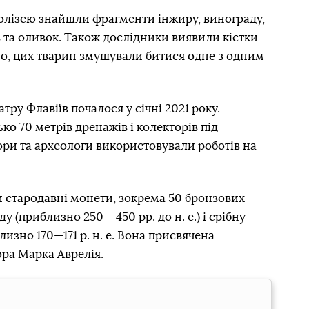
 Колізею знайшли фрагменти інжиру, винограду,
в та оливок. Також дослідники виявили кістки
ірно, цих тварин змушували битися одне з одним
тру Флавіїв почалося у січні 2021 року.
о 70 метрів дренажів і колекторів під
тори та археологи використовували роботів на
и стародавні монети, зокрема 50 бронзових
 (приблизно 250— 450 рр. до н. е.) і срібну
изно 170—171 р. н. е. Вона присвячена
ра Марка Аврелія.