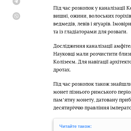
Telegram
Під час розкопок у каналізації
вишні, ожини, волоських горіхі
Viber
ведмедів, левів і ягуарів. Імов
та із гладіаторами для розваги.
Дослідження каналізації амфітеа
Науковці мали розчистити близьк
Колізеєм. Для навігації архітек
дротах.
Під час розкопок також знайшл
монет пізнього римського періоду
памʼятну монету, датовану прибл
десятиріччю правління імперато
Читайте також: