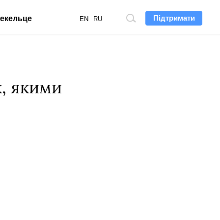
Підтримати
екельце
Пошук
EN
RU
по
сайту
к, якими