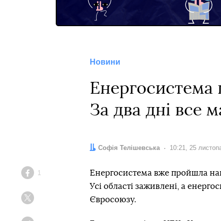
Новини
Енергосистема 
За два дні все м
Автор:
Софія Телішевська
Дата:
10:21, 25 листоп
Енергосистема вже пройшла най
1
Facebook
Усі області заживлені, а енерг
Євросоюзу.
Twitter