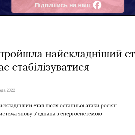
Підпишись на наш
Facebook
пройшла найскладніший ета
ає стабілізуватися
ада 2022
складніший етап після останньої атаки росіян.
осистема знову зʼєднана з енергосистемою