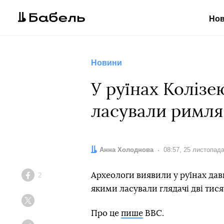
Но
Новини
У руїнах Коліз
ласували римлян
Автор:
Анна Холоднова
Дата:
08:57, 25 листопад
Археологи виявили у руїнах да
2
Facebook
якими ласували глядачі дві тисяч
Twitter
Про це
пише
BBC.