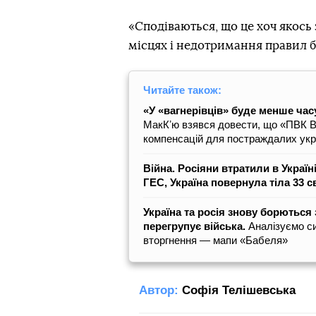
«Сподіваються, що це хоч якось 
місцях і недотримання правил б
Читайте також:
«У «вагнерівців» буде менше часу
МакКʼю взявся довести, що «ПВК В
компенсацій для постраждалих укра
Війна. Росіяни втратили в Україн
ГЕС, Україна повернула тіла 33 с
Україна та росія знову борються 
перегрупує війська.
Аналізуємо си
вторгнення — мапи «Бабеля»
Автор:
Софія Телішевська