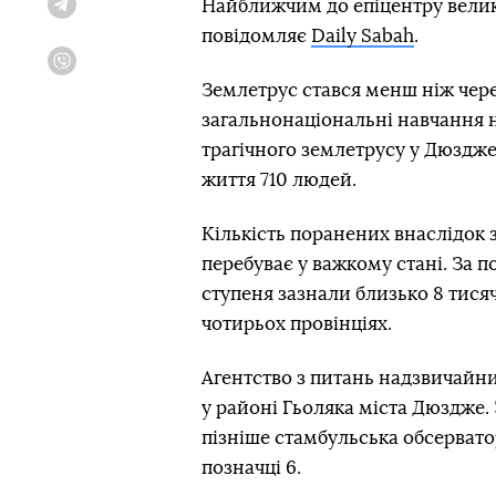
Найближчим до епіцентру велик
Telegram
повідомляє
Daily Sabah
.
Viber
Землетрус стався менш ніж через
загальнонаціональні навчання н
трагічного землетрусу у Дюздже 
життя 710 людей.
Кількість поранених внаслідок 
перебуває у важкому стані. За 
ступеня зазнали близько 8 тися
чотирьох провінціях.
Агентство з питань надзвичайни
у районі Гьоляка міста Дюздже. 
пізніше стамбульська обсерватор
позначці 6.