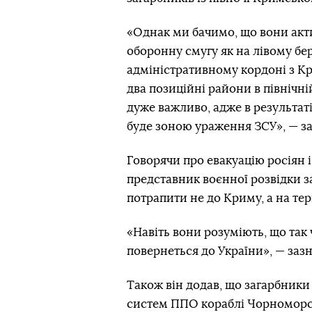
«Однак ми бачимо, що вони акт
оборонну смугу як на лівому бере
адміністративному кордоні з Кр
два позиційні райони в північн
дуже важливо, адже в результат
буде зоною ураження ЗСУ», — з
Говорячи про евакуацію росіян 
представник воєнної розвідки з
потрапити не до Криму, а на тер
«Навіть вони розуміють, що так 
повернеться до України», — заз
Також він додав, що загарбник
систем ППО кораблі Чорноморськ