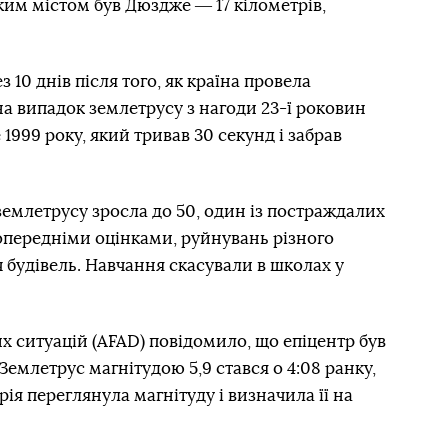
им містом був Дюздже ― 17 кілометрів,
 10 днів після того, як країна провела
а випадок землетрусу з нагоди 23-ї роковин
1999 року, який тривав 30 секунд і забрав
землетрусу зросла до 50, один із постраждалих
попередніми оцінками, руйнувань різного
ч будівель. Навчання скасували в школах у
х ситуацій (AFAD) повідомило, що епіцентр був
Землетрус магнітудою 5,9 стався о 4:08 ранку,
ія переглянула магнітуду і визначила її на