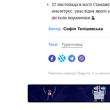
22 листопада в місті Сіанджу
землетрус, унаслідок якого
дістали поранення.
Автор:
Софія Телішевська
Теги:
Туреччина
Facebook
Twitter
Telegram
Viber
Помітили помилку? Виділіть її та натисн