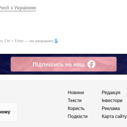
Росії з Україною
іть
Ctrl
+
Enter
— ми виправимо
Підпишись на наш
Facebook
Новини
Редакція
Тексти
Інвестори
Користь
Реклама
 чому
Подкасти
Карта сайту