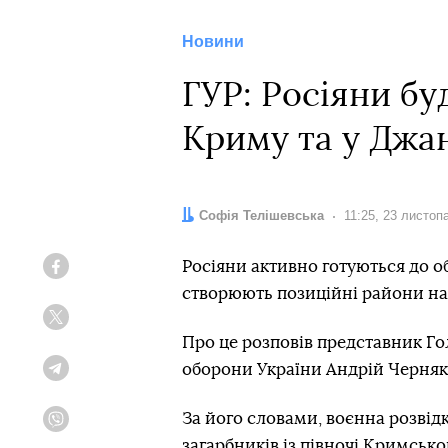
Новини
ГУР: Росіяни бу
Криму та у Джа
Автор:
Софія Телішевська
Дата:
11:25, 23 листоп
Росіяни активно готуються до 
Facebook
створюють позиційні райони на
Twitter
Про це розповів представник Го
оборони України Андрій Черняк
Telegram
За його словами, воєнна розвідк
Viber
загарбників із півночі Кримсько