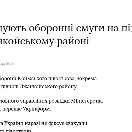
дують оборонні смуги на пі
нкойському районі
ада 2022
оборони Кримського півострова, зокрема
 півночі Джанкойського району.
ловного управління розвідки Міністерства
, передає Укрінформ.
а України наразі не фіксує евакуації
го півострова.