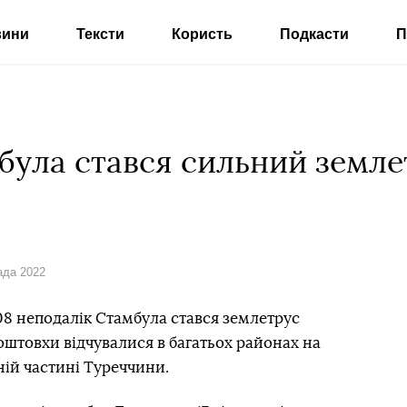
вини
Тексти
Користь
Подкасти
П
була стався сильний земле
ада 2022
:08 неподалік Стамбула стався землетрус
оштовхи відчувалися в багатьох районах на
ній частині Туреччини.