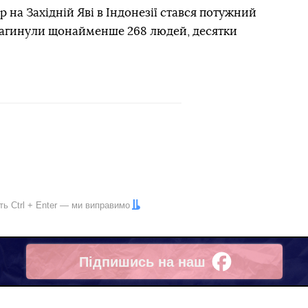
р на Західній Яві в Індонезії стався потужний
 загинули щонайменше 268 людей, десятки
іть
Ctrl
+
Enter
— ми виправимо
Підпишись на наш
Facebook