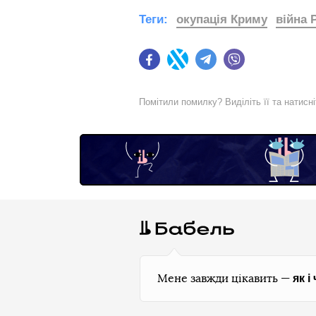
Теги:
окупація Криму
війна 
Facebook
Twitter
Telegram
Viber
Помітили помилку? Виділіть її та натисн
як і
Мене завжди цікавить —