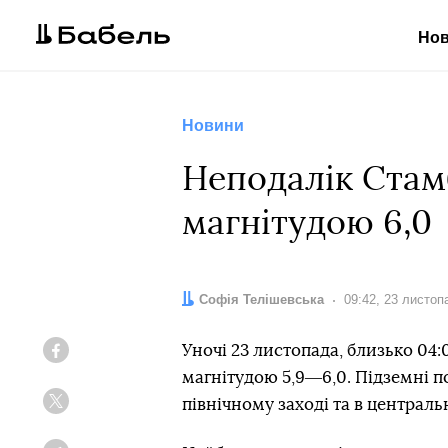
Но
Новини
Неподалік Стам
магнітудою 6,0
Автор:
Софія Телішевська
Дата:
09:42, 23 листоп
Уночі 23 листопада, близько 04
Facebook
магнітудою 5,9―6,0. Підземні п
північному заході та в централь
Twitter