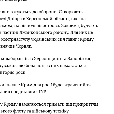
ивно готуються до оборони. Створюють
зі Дніпра в Херсонській області, так і на
имом, на півночі півострова. Зокрема, будують
ій частині Джанкойського району. Для них це
і контрнаступу українських сил північ Криму
азначив Черняк.
і колаборантів із Херсонщини та Запоріжжя,
ауважив, що більшість із них намагається
иторію росії.
чи інакше Крим для росії буде втрачений та
начив представник ГУР.
и у Криму намагаються тримати під прикриттям
ого флоту та військову техніку.