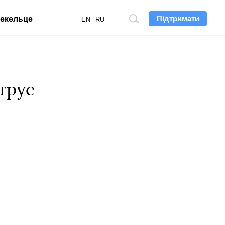
Підтримати
екельце
Пошук
EN
RU
по
сайту
трус