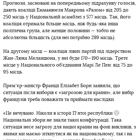
Прогнози, засновані на попередньому підрахунку голосів,
дають коаліції Емманюеля Макрона «Разом» від 205 до
250 місць у Національній асамблеї з 577 місць. Так, його
коаліція отримала більше місць, ніж будь-яка інша
політична група, але менше половини — тобто не
абсолютна більшість (для неї потрібно 289 місць).
На другому місці — коаліція лівих партій під лідерством
Жан-Люка Меланшона, у неї буде 170—190 місць. Третє
місце у Національного об’єднання Марі Ле Пен: від 75 до
95 місць.
Премʼєр-міністр Франції Елізабет Борн заявила, що
ситуація після виборів є «загрозою для країни», але вибір
французів треба поважати та приймати наслідки.
«Це нечувано. Ніколи в історії
Пʼятої республіки
Довідка
Національні збори не знали такої конфігурації. Така
ситуація несе загрозу для нашої країни на фоні викликів, з
якими ми маємо зіткнутися як на національному, так і на