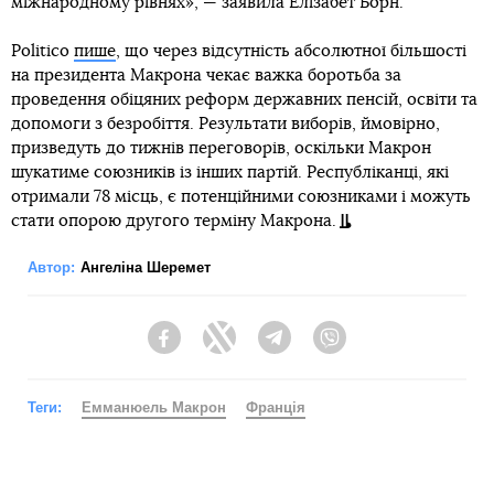
міжнародному рівнях», — заявила Елізабет Борн.
Politico
пише
, що через відсутність абсолютної більшості
на президента Макрона чекає важка боротьба за
проведення обіцяних реформ державних пенсій, освіти та
допомоги з безробіття. Результати виборів, ймовірно,
призведуть до тижнів переговорів, оскільки Макрон
шукатиме союзників із інших партій. Республіканці, які
отримали 78 місць, є потенційними союзниками і можуть
стати опорою другого терміну Макрона.
Автор:
Ангеліна Шеремет
Facebook
Twitter
Telegram
Viber
Теги:
Емманюель Макрон
Франція