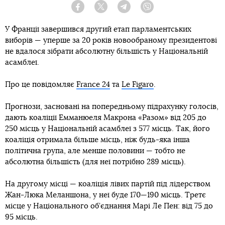
Facebook
Twitter
Telegram
Viber
У Франції завершився другий етап парламентських
виборів — уперше за 20 років новообраному президентові
не вдалося зібрати абсолютну більшість у Національній
асамблеї.
Про це повідомляє
France 24
та
Le Figaro
.
Прогнози, засновані на попередньому підрахунку голосів,
дають коаліції Емманюеля Макрона «Разом» від 205 до
250 місць у Національній асамблеї з 577 місць. Так, його
коаліція отримала більше місць, ніж будь-яка інша
політична група, але менше половини — тобто не
абсолютна більшість (для неї потрібно 289 місць).
На другому місці — коаліція лівих партій під лідерством
Жан-Люка Меланшона, у неї буде 170—190 місць. Третє
місце у Національного об’єднання Марі Ле Пен: від 75 до
95 місць.