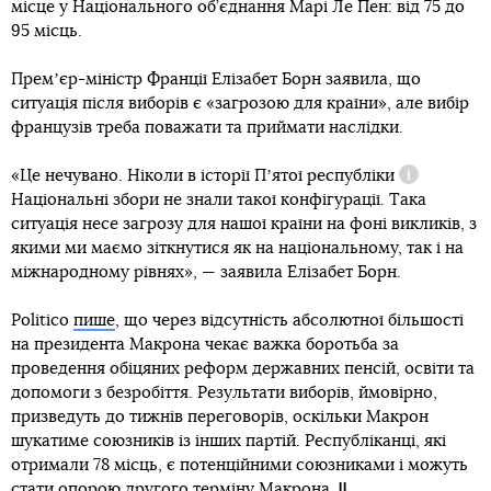
місце у Національного об’єднання Марі Ле Пен: від 75 до
95 місць.
Премʼєр-міністр Франції Елізабет Борн заявила, що
ситуація після виборів є «загрозою для країни», але вибір
французів треба поважати та приймати наслідки.
«Це нечувано. Ніколи в історії
Пʼятої республіки
Довідка
Національні збори не знали такої конфігурації. Така
ситуація несе загрозу для нашої країни на фоні викликів, з
якими ми маємо зіткнутися як на національному, так і на
міжнародному рівнях», — заявила Елізабет Борн.
Politico
пише
, що через відсутність абсолютної більшості
на президента Макрона чекає важка боротьба за
проведення обіцяних реформ державних пенсій, освіти та
допомоги з безробіття. Результати виборів, ймовірно,
призведуть до тижнів переговорів, оскільки Макрон
шукатиме союзників із інших партій. Республіканці, які
отримали 78 місць, є потенційними союзниками і можуть
стати опорою другого терміну Макрона.