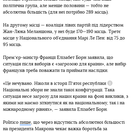
політична група, але менше половини — тобто не
абсолютна більшість (для неї потрібно 289 місць).
На другому місці — коаліція лівих партій під лідерством
Жан-Люка Меланшона, у неї буде 170—190 місць. Третє
місце у Національного об’єднання Марі Ле Пен: від 75 до
95 місць.
Премʼєр-міністр Франції Елізабет Борн заявила, що
ситуація після виборів є «загрозою для країни», але вибір
французів треба поважати та приймати наслідки.
«Це нечувано. Ніколи в історії
Пʼятої республіки
Довідка
Національні збори не знали такої конфігурації. Така
ситуація несе загрозу для нашої країни на фоні викликів, з
якими ми маємо зіткнутися як на національному, так і на
міжнародному рівнях», — заявила Елізабет Борн.
Politico
пише
, що через відсутність абсолютної більшості
на президента Макрона чекає важка боротьба за