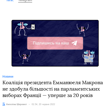
Теги:
Telegram
Підпишись на наш
Telegram
Новини
Коаліція президента Емманюеля Макрона
не здобула більшості на парламентських
виборах Франції — уперше за 20 років
Автор:
Ангеліна Шеремет
Дата:
01:54, 20 червня 2022