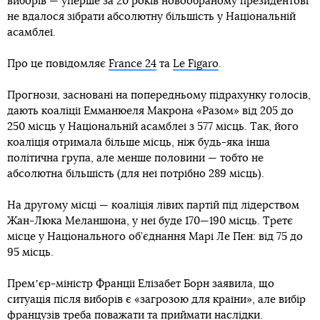
виборів — уперше за 20 років новообраному президентові
не вдалося зібрати абсолютну більшість у Національній
асамблеї.
Про це повідомляє
France 24
та
Le Figaro
.
Прогнози, засновані на попередньому підрахунку голосів,
дають коаліції Емманюеля Макрона «Разом» від 205 до
250 місць у Національній асамблеї з 577 місць. Так, його
коаліція отримала більше місць, ніж будь-яка інша
політична група, але менше половини — тобто не
абсолютна більшість (для неї потрібно 289 місць).
На другому місці — коаліція лівих партій під лідерством
Жан-Люка Меланшона, у неї буде 170—190 місць. Третє
місце у Національного об’єднання Марі Ле Пен: від 75 до
95 місць.
Премʼєр-міністр Франції Елізабет Борн заявила, що
ситуація після виборів є «загрозою для країни», але вибір
французів треба поважати та приймати наслідки.