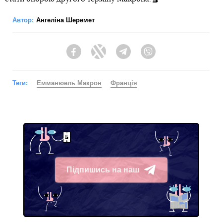
Автор:
Ангеліна Шеремет
Facebook
Twitter
Telegram
Viber
Теги:
Емманюель Макрон
Франція
Підпишись на наш
Telegram