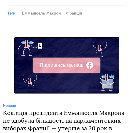
Теги:
Емманюель Макрон
Франція
Підпишись на наш
Facebook
Новини
Коаліція президента Емманюеля Макрона
не здобула більшості на парламентських
виборах Франції — уперше за 20 років