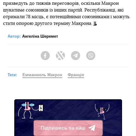
призведуть до тижнів переговорів, оскільки Макрон
шукатиме союзників із інших партій. Республіканці, які
отримали 78 місць, є потенційними союзниками і можуть
стати опорою другого терміну Макрона.
Автор:
Ангеліна Шеремет
Facebook
Twitter
Telegram
Viber
Теги:
Емманюель Макрон
Франція
Підпишись на наш
Telegram