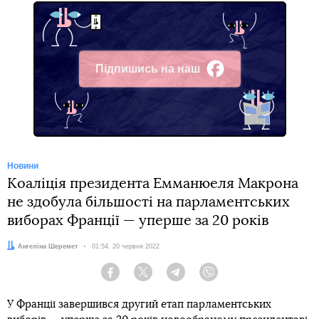
Підпишись на наш
Facebook
Новини
Коаліція президента Емманюеля Макрона
не здобула більшості на парламентських
виборах Франції — уперше за 20 років
Автор:
Ангеліна Шеремет
Дата:
01:54, 20 червня 2022
Facebook
Twitter
Telegram
Viber
У Франції завершився другий етап парламентських