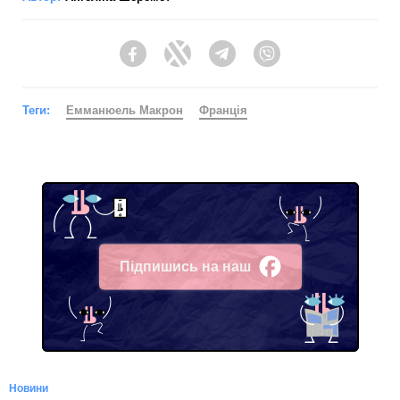
Facebook
Twitter
Telegram
Viber
Теги:
Емманюель Макрон
Франція
Підпишись на наш
Facebook
Новини