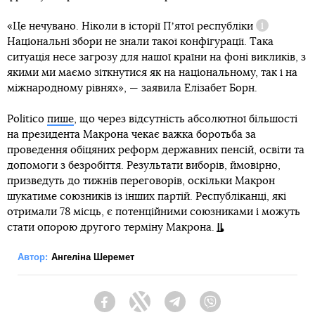
«Це нечувано. Ніколи в історії
Пʼятої республіки
Довідка
Національні збори не знали такої конфігурації. Така
ситуація несе загрозу для нашої країни на фоні викликів, з
якими ми маємо зіткнутися як на національному, так і на
міжнародному рівнях», — заявила Елізабет Борн.
Politico
пише
, що через відсутність абсолютної більшості
на президента Макрона чекає важка боротьба за
проведення обіцяних реформ державних пенсій, освіти та
допомоги з безробіття. Результати виборів, ймовірно,
призведуть до тижнів переговорів, оскільки Макрон
шукатиме союзників із інших партій. Республіканці, які
отримали 78 місць, є потенційними союзниками і можуть
стати опорою другого терміну Макрона.
Автор:
Ангеліна Шеремет
Facebook
Twitter
Telegram
Viber