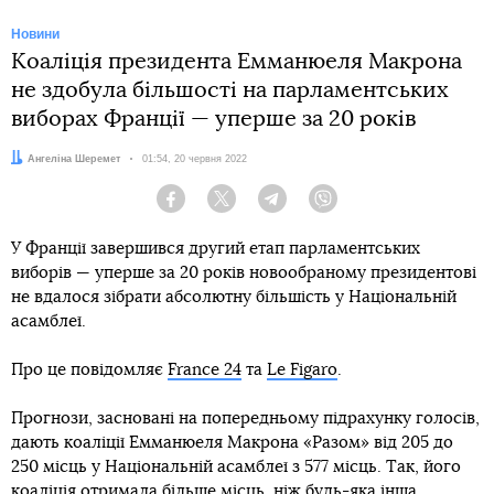
Новини
Коаліція президента Емманюеля Макрона
не здобула більшості на парламентських
виборах Франції — уперше за 20 років
Автор:
Ангеліна Шеремет
Дата:
01:54, 20 червня 2022
Facebook
Twitter
Telegram
Viber
У Франції завершився другий етап парламентських
виборів — уперше за 20 років новообраному президентові
не вдалося зібрати абсолютну більшість у Національній
асамблеї.
Про це повідомляє
France 24
та
Le Figaro
.
Прогнози, засновані на попередньому підрахунку голосів,
дають коаліції Емманюеля Макрона «Разом» від 205 до
250 місць у Національній асамблеї з 577 місць. Так, його
коаліція отримала більше місць, ніж будь-яка інша