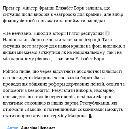
Премʼєр-міністр Франції Елізабет Борн заявила, що
ситуація після виборів є «загрозою для країни», але вибір
французів треба поважати та приймати наслідки.
«Це нечувано. Ніколи в історії
Пʼятої республіки
Довідка
Національні збори не знали такої конфігурації. Така
ситуація несе загрозу для нашої країни на фоні викликів, з
якими ми маємо зіткнутися як на національному, так і на
міжнародному рівнях», — заявила Елізабет Борн.
Politico
пише
, що через відсутність абсолютної більшості
на президента Макрона чекає важка боротьба за
проведення обіцяних реформ державних пенсій, освіти та
допомоги з безробіття. Результати виборів, ймовірно,
призведуть до тижнів переговорів, оскільки Макрон
шукатиме союзників із інших партій. Республіканці, які
отримали 78 місць, є потенційними союзниками і можуть
стати опорою другого терміну Макрона.
Автор:
Ангеліна Шеремет