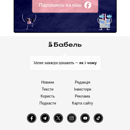
Підпишись на наш
Facebook
як і чому
Мене завжди цікавить —
Новини
Редакція
Тексти
Інвестори
Користь
Реклама
Подкасти
Карта сайту
Facebook
Telegram
Twitter
Instagram
YouTube
TikTok