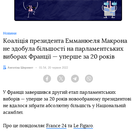
Новини
Коаліція президента Емманюеля Макрона
не здобула більшості на парламентських
виборах Франції — уперше за 20 років
Автор:
Ангеліна Шеремет
Дата:
01:54, 20 червня 2022
Facebook
Twitter
Telegram
Viber
У Франції завершився другий етап парламентських
виборів — уперше за 20 років новообраному президентові
не вдалося зібрати абсолютну більшість у Національній
асамблеї.
Про це повідомляє
France 24
та
Le Figaro
.