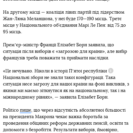
На другому місці — коаліція лівих партій під лідерством
Жан-Люка Меланшона, у неї буде 170—190 місць. Третє
місце у Національного об’єднання Марі Ле Пен: від 75 до
95 місць.
Премʼєр-міністр Франції Елізабет Борн заявила, що
ситуація після виборів є «загрозою для країни», але вибір
французів треба поважати та приймати наслідки.
«Це нечувано. Ніколи в історії
Пʼятої республіки
Довідка
Національні збори не знали такої конфігурації. Така
ситуація несе загрозу для нашої країни на фоні викликів, з
якими ми маємо зіткнутися як на національному, так і на
міжнародному рівнях», — заявила Елізабет Борн.
Politico
пише
, що через відсутність абсолютної більшості
на президента Макрона чекає важка боротьба за
проведення обіцяних реформ державних пенсій, освіти та
допомоги з безробіття. Результати виборів, ймовірно,