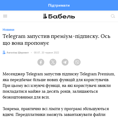
Підтримати
Facebook
Telegram
Twitter
Instagram
Меню
По
по
сай
Новини
Telegram запустив преміум-підписку. Ось
що вона пропонує
Автор:
Ангеліна Шеремет
Дата:
00:07, 20 червня 2022
Facebook
Twitter
Telegram
Viber
Месенджер Telegram запустив підписку Telegram Premium,
яка передбачає більше нових функцій для користувачів.
При цьому всі існуючі функції, на які користувачі звикли
покладатися майже за десять років, залишаються
безкоштовними для всіх.
Зокрема, практично всі ліміти у програмі збільшуються
вдвічі. Передплатники зможуть завантажувати файли