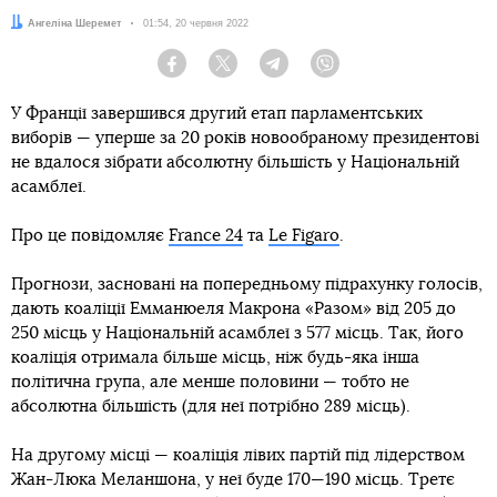
Автор:
Ангеліна Шеремет
Дата:
01:54, 20 червня 2022
Facebook
Twitter
Telegram
Viber
У Франції завершився другий етап парламентських
виборів — уперше за 20 років новообраному президентові
не вдалося зібрати абсолютну більшість у Національній
асамблеї.
Про це повідомляє
France 24
та
Le Figaro
.
Прогнози, засновані на попередньому підрахунку голосів,
дають коаліції Емманюеля Макрона «Разом» від 205 до
250 місць у Національній асамблеї з 577 місць. Так, його
коаліція отримала більше місць, ніж будь-яка інша
політична група, але менше половини — тобто не
абсолютна більшість (для неї потрібно 289 місць).
На другому місці — коаліція лівих партій під лідерством
Жан-Люка Меланшона, у неї буде 170—190 місць. Третє