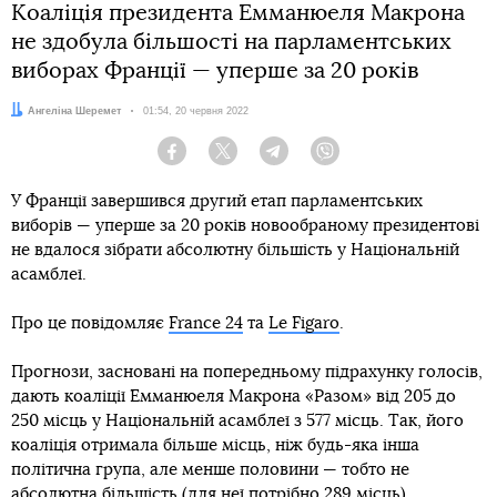
Коаліція президента Емманюеля Макрона
не здобула більшості на парламентських
виборах Франції — уперше за 20 років
Автор:
Ангеліна Шеремет
Дата:
01:54, 20 червня 2022
Facebook
Twitter
Telegram
Viber
У Франції завершився другий етап парламентських
виборів — уперше за 20 років новообраному президентові
не вдалося зібрати абсолютну більшість у Національній
асамблеї.
Про це повідомляє
France 24
та
Le Figaro
.
Прогнози, засновані на попередньому підрахунку голосів,
дають коаліції Емманюеля Макрона «Разом» від 205 до
250 місць у Національній асамблеї з 577 місць. Так, його
коаліція отримала більше місць, ніж будь-яка інша
політична група, але менше половини — тобто не
абсолютна більшість (для неї потрібно 289 місць).