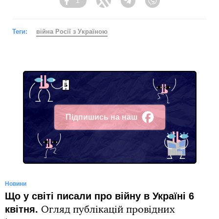
1
Facebook
Twitter
Telegram
Viber
Теги:
війна Росії з Україною
Підпишись на наш
Facebook
Новини
Що у світі писали про війну в Україні 6
квітня.
Огляд публікацій провідних