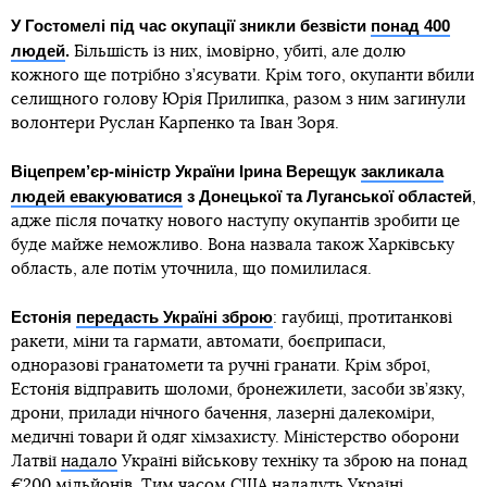
У Гостомелі під час окупації зникли безвісти
понад 400
людей
.
Більшість із них, імовірно, убиті, але долю
кожного ще потрібно з’ясувати. Крім того, окупанти вбили
селищного голову Юрія Прилипка, разом з ним загинули
волонтери Руслан Карпенко та Іван Зоря.
Віцепрем’єр-міністр України Ірина Верещук
закликала
людей евакуюватися
з Донецької та Луганської областей
,
адже після початку нового наступу окупантів зробити це
буде майже неможливо. Вона назвала також Харківську
область, але потім уточнила, що помилилася.
Естонія
передасть Україні зброю
: гаубиці, протитанкові
ракети, міни та гармати, автомати, боєприпаси,
одноразові гранатомети та ручні гранати. Крім зброї,
Естонія відправить шоломи, бронежилети, засоби зв’язку,
дрони, прилади нічного бачення, лазерні далекоміри,
медичні товари й одяг хімзахисту. Міністерство оборони
Латвії
надало
Україні військову техніку та зброю на понад
€200 мільйонів. Тим часом США
нададуть Україні