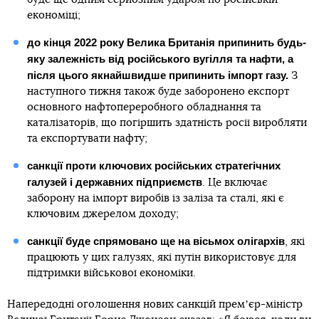
економіці;
до кінця 2022 року Велика Британія припинить будь-
яку залежність від російського вугілля та нафти, а
після цього якнайшвидше припинить імпорт газу.
З
наступного тижня також буде заборонено експорт
основного нафтопереробного обладнання та
каталізаторів, що погіршить здатність росії виробляти
та експортувати нафту;
санкції проти ключових російських стратегічних
галузей і державних підприємств
. Це включає
заборону на імпорт виробів із заліза та сталі, які є
ключовим джерелом доходу;
санкції буде спрямовано ще на вісьмох олігархів
, які
працюють у цих галузях, які путін використовує для
підтримки військової економіки.
Напередодні оголошення нових санкцій премʼєр-міністр