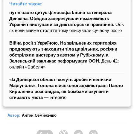
Читайте також:
путін часто цитує філософа Ільїна та генерала
Денікіна. Обидва заперечували незалежність
України і виступали за диктаторське правління.
Ось
як вони майже століття тому описували сучасну росію
Війна росії з Україною. На звільнених територіях
продовжують знаходити тіла цивільних, росіяни
обстріляли цистерну з азотом у Рубіжному, а
Зеленський закликає реформувати ООН.
День 42:
онлайн «Бабеля»
«Із Донецької області хочуть зробити великий
Маріуполь». Голова військової адміністрації Павло
Кириленко розповідає, як бомбами окупанти
стирають міста
― інтервʼю
Автор:
Антон Семиженко