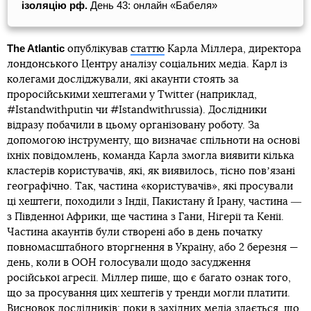
ізоляцію рф.
День 43: онлайн «Бабеля»
The Atlantic
опублікував
статтю
Карла Міллера, директора
лондонського Центру аналізу соціальних медіа. Карл із
колегами досліджували, які акаунти стоять за
проросійськими хештегами у Twitter (наприклад,
#Istandwithputin чи #Istandwithrussia). Дослідники
відразу побачили в цьому організовану роботу. За
допомогою інструменту, що визначає спільноти на основі
їхніх повідомлень, команда Карла змогла виявити кілька
кластерів користувачів, які, як виявилось, тісно повʼязані
географічно. Так, частина «користувачів», які просували
ці хештеги, походили з Індії, Пакистану й Ірану, частина ―
з Південної Африки, ще частина з Гани, Нігерії та Кенії.
Частина акаунтів були створені або в день початку
повномасштабного вторгнення в Україну, або 2 березня —
день, коли в ООН голосували щодо засудження
російської агресії. Міллер пише, що є багато ознак того,
що за просування цих хештегів у тренди могли платити.
Висновок дослідників: поки в західних медіа здається, що