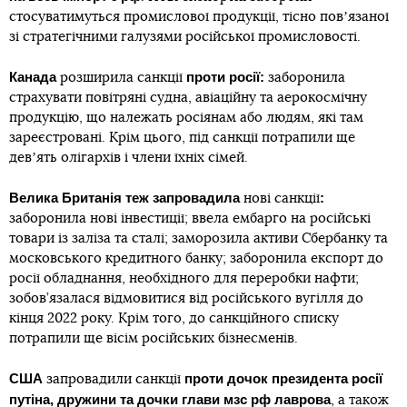
стосуватимуться промислової продукції, тісно повʼязаної
зі стратегічними галузями російської промисловості.
Канада
проти росії:
розширила санкції
заборонила
страхувати повітряні судна, авіаційну та аерокосмічну
продукцію, що належать росіянам або людям, які там
зареєстровані. Крім цього, під санкції потрапили ще
девʼять олігархів і члени їхніх сімей.
Велика Британія теж запровадила
:
нові санкції
заборонила нові інвестиції; ввела ембарго на російські
товари із заліза та сталі; заморозила активи Сбербанку та
московського кредитного банку; заборонила експорт до
росії обладнання, необхідного для переробки нафти;
зобов’язалася відмовитися від російського вугілля до
кінця 2022 року. Крім того, до санкційного списку
потрапили ще вісім російських бізнесменів.
США
проти дочок президента росії
запровадили санкції
путіна, дружини та дочки глави мзс рф лаврова
, а також