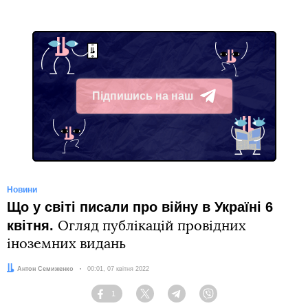
Підпишись на наш
Telegram
Новини
Що у світі писали про війну в Україні 6
квітня.
Огляд публікацій провідних
іноземних видань
Автор:
Антон Семиженко
Дата:
00:01, 07 квітня 2022
1
Facebook
Twitter
Telegram
Viber