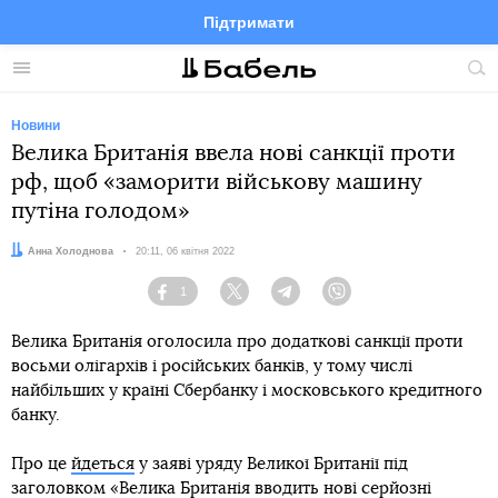
Підтримати
Facebook
Telegram
Twitter
Instagram
Меню
По
по
сай
Новини
Велика Британія ввела нові санкції проти
рф, щоб «заморити військову машину
путіна голодом»
Автор:
Анна Холоднова
Дата:
20:11, 06 квітня 2022
1
Facebook
Twitter
Telegram
Viber
Велика Британія оголосила про додаткові санкції проти
восьми олігархів і російських банків, у тому числі
найбільших у країні Сбербанку і московського кредитного
банку.
Про це
йдеться
у заяві уряду Великої Британії під
заголовком «Велика Британія вводить нові серйозні