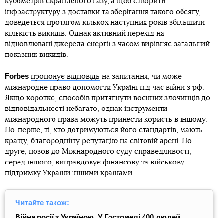
кубометрів скрапленого газу, а щоб створити
інфраструктуру з доставки та зберігання такого обсягу,
доведеться протягом кількох наступних років збільшити
кількість викидів. Однак активний перехід на
відновлювані джерела енергії з часом вирівняє загальний
показник викидів.
Forbes
пропонує відповідь
на запитання, чи може
міжнародне право допомогти Україні під час війни з рф.
Якщо коротко, способів притягнути воєнних злочинців до
відповідальності небагато, однак інструменти
міжнародного права можуть принести користь в іншому.
По-перше, ті, хто дотримуються його стандартів, мають
кращу, благороднішу репутацію на світовій арені. По-
друге, позов до Міжнародного суду справедливості,
серед іншого, виправдовує фінансову та військову
підтримку України іншими країнами.
Читайте також:
Війна росії з Україною. У Гостомелі 400 людей