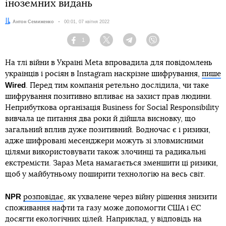
іноземних видань
Автор:
Антон Семиженко
Дата:
00:01, 07 квітня 2022
1
Facebook
Twitter
Telegram
Viber
На тлі війни в Україні Meta впровадила для повідомлень
українців і росіян в Instagram наскрізне шифрування,
пише
Wired
. Перед тим компанія ретельно дослідила, чи таке
шифрування позитивно впливає на захист прав людини.
Неприбуткова організація Business for Social Responsibility
вивчала це питання два роки й дійшла висновку, що
загальний вплив дуже позитивний. Водночас є і ризики,
адже шифровані месенджери можуть зі зловмисними
цілями використовувати також злочинці та радикальні
екстремісти. Зараз Meta намагається зменшити ці ризики,
щоб у майбутньому поширити технологію на весь світ.
NPR
розповідає
, як ухвалене через війну рішення знизити
споживання нафти та газу може допомогти США і ЄС
досягти екологічних цілей. Наприклад, у відповідь на