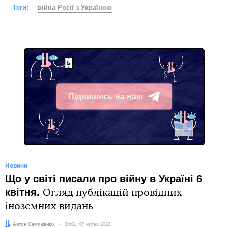
Теги:
війна Росії з Україною
Підпишись на наш
Telegram
Новини
Що у світі писали про війну в Україні 6
квітня.
Огляд публікацій провідних
іноземних видань
Автор:
Антон Семиженко
Дата:
00:01, 07 квітня 2022