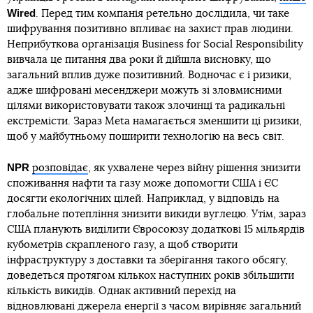
Wired
. Перед тим компанія ретельно дослідила, чи таке
шифрування позитивно впливає на захист прав людини.
Неприбуткова організація Business for Social Responsibility
вивчала це питання два роки й дійшла висновку, що
загальний вплив дуже позитивний. Водночас є і ризики,
адже шифровані месенджери можуть зі зловмисними
цілями використовувати також злочинці та радикальні
екстремісти. Зараз Meta намагається зменшити ці ризики,
щоб у майбутньому поширити технологію на весь світ.
NPR
розповідає
, як ухвалене через війну рішення знизити
споживання нафти та газу може допомогти США і ЄС
досягти екологічних цілей. Наприклад, у відповідь на
глобальне потепління знизити викиди вуглецю. Утім, зараз
США планують виділити Євросоюзу додаткові 15 мільярдів
кубометрів скрапленого газу, а щоб створити
інфраструктуру з доставки та зберігання такого обсягу,
доведеться протягом кількох наступних років збільшити
кількість викидів. Однак активний перехід на
відновлювані джерела енергії з часом вирівняє загальний