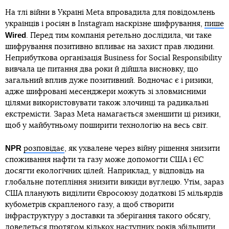
На тлі війни в Україні Meta впровадила для повідомлень
українців і росіян в Instagram наскрізне шифрування,
пише
Wired
. Перед тим компанія ретельно дослідила, чи таке
шифрування позитивно впливає на захист прав людини.
Неприбуткова організація Business for Social Responsibility
вивчала це питання два роки й дійшла висновку, що
загальний вплив дуже позитивний. Водночас є і ризики,
адже шифровані месенджери можуть зі зловмисними
цілями використовувати також злочинці та радикальні
екстремісти. Зараз Meta намагається зменшити ці ризики,
щоб у майбутньому поширити технологію на весь світ.
NPR
розповідає
, як ухвалене через війну рішення знизити
споживання нафти та газу може допомогти США і ЄС
досягти екологічних цілей. Наприклад, у відповідь на
глобальне потепління знизити викиди вуглецю. Утім, зараз
США планують виділити Євросоюзу додаткові 15 мільярдів
кубометрів скрапленого газу, а щоб створити
інфраструктуру з доставки та зберігання такого обсягу,
доведеться протягом кількох наступних років збільшити