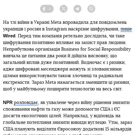
1
Facebook
Twitter
Telegram
Viber
На тлі війни в Україні Meta впровадила для повідомлень
українців і росіян в Instagram наскрізне шифрування,
пише
Wired
. Перед тим компанія ретельно дослідила, чи таке
шифрування позитивно впливає на захист прав людини.
Неприбуткова організація Business for Social Responsibility
вивчала це питання два роки й дійшла висновку, що
загальний вплив дуже позитивний. Водночас є і ризики,
адже шифровані месенджери можуть зі зловмисними
цілями використовувати також злочинці та радикальні
екстремісти. Зараз Meta намагається зменшити ці ризики,
щоб у майбутньому поширити технологію на весь світ.
NPR
розповідає
, як ухвалене через війну рішення знизити
споживання нафти та газу може допомогти США і ЄС
досягти екологічних цілей. Наприклад, у відповідь на
глобальне потепління знизити викиди вуглецю. Утім, зараз
США планують виділити Євросоюзу додаткові 15 мільярдів