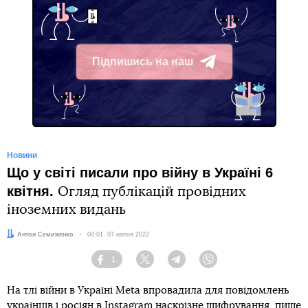
Підпишись на наш
Telegram
Новини
Що у світі писали про війну в Україні 6
квітня.
Огляд публікацій провідних
іноземних видань
Автор:
Антон Семиженко
Дата:
00:01, 07 квітня 2022
1
Facebook
Twitter
Telegram
Viber
На тлі війни в Україні Meta впровадила для повідомлень
українців і росіян в Instagram наскрізне шифрування,
пише