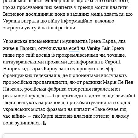
російської агресії. Міллер пише, що є багато ознак того,
що за просування цих хештегів у тренди могли платити.
Висновок дослідників: поки в західних медіа здається, що
Україна виграла цю війну інформаційно, важливо
звернути увагу й на інші регіони.
Українська письменниця і музикантка Ірена Карпа, яка
Vanity Fair
живе в Парижі, опублікувала
есей
на
. Ірена
пише про свій досвід із прокремлівськими чи, точніше,
антиукраїнськими проявами дезінформації в Європі.
Наприклад, зараз Карпу часто запрошують в ефір
французьких телеканалів, де її опонентами виступають
проросійські пропагандисти, як-от радники Марін Ле Пен.
На жаль, російська фабрика створення паралельної
реальності працює ― і це призводить до того, що звичайні
люди реагують на розповіді про зґвалтування та голод в
українських містах фразами на кшталт: «Таке буває під
час війни» — так Карпі відповів власник готелю, в якому
вона зупинилась.