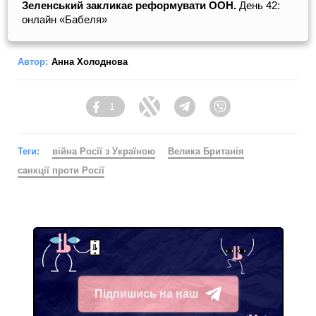
Зеленський закликає реформувати ООН.
День 42:
онлайн «Бабеля»
Автор:
Анна Холоднова
1
Facebook
Twitter
Telegram
Viber
Теги:
війна Росії з Україною
Велика Британія
санкції проти Росії
Підпишись на наш
Telegram