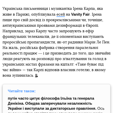
Українська письменниця і музикантка Ірена Карпа, яка
Vanity Fair
живе в Парижі, опублікувала
есей
на
. Ірена
пише про свій досвід із прокремлівськими чи, точніше,
антиукраїнськими проявами дезінформації в Європі.
Наприклад, зараз Карпу часто запрошують в ефір
французьких телеканалів, де її опонентами виступають
проросійські пропагандисти, як-от радники Марін Ле Пен.
На жаль, російська фабрика створення паралельної
реальності працює ― і це призводить до того, що звичайні
люди реагують на розповіді про зґвалтування та голод в
українських містах фразами на кшталт: «Таке буває під
час війни» — так Карпі відповів власник готелю, в якому
вона зупинилась.
Читайте також:
путін часто цитує філософа Ільїна та генерала
Денікіна. Обидва заперечували незалежність
України і виступали за диктаторське правління.
Ось