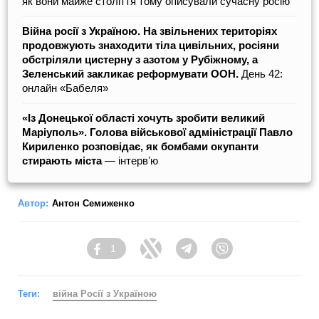
як вони майже століття тому описували сучасну росію
Війна росії з Україною. На звільнених територіях
продовжують знаходити тіла цивільних, росіяни
обстріляли цистерну з азотом у Рубіжному, а
Зеленський закликає реформувати ООН.
День 42:
онлайн «Бабеля»
«Із Донецької області хочуть зробити великий
Маріуполь». Голова військової адміністрації Павло
Кириленко розповідає, як бомбами окупанти
стирають міста
― інтервʼю
Автор:
Антон Семиженко
1
Facebook
Twitter
Telegram
Viber
Теги:
війна Росії з Україною