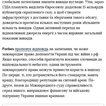
глобальне потепління знизити викиди вуглецю. Утім, зараз
США планують виділити Євросоюзу додаткові 15 мільярдів
кубометрів скрапленого газу, а щоб створити
інфраструктуру з доставки та зберігання такого обсягу,
доведеться протягом кількох наступних років збільшити
кількість викидів. Однак активний перехід на
відновлювані джерела енергії з часом вирівняє загальний
показник викидів.
Forbes
пропонує відповідь
на запитання, чи може
міжнародне право допомогти Україні під час війни з рф.
Якщо коротко, способів притягнути воєнних злочинців до
відповідальності небагато, однак інструменти
міжнародного права можуть принести користь в іншому.
По-перше, ті, хто дотримуються його стандартів, мають
кращу, благороднішу репутацію на світовій арені. По-
друге, позов до Міжнародного суду справедливості,
серед іншого, виправдовує фінансову та військову
підтримку України іншими країнами.