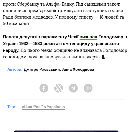
проти Сбербанку та Альфа-Банку. Під санкціями також
опинилися премʼєр-міністр мішустін і заступник голови
Ради безпеки медведєв. У повному списку — 18 людей та
50 компаній.
Палата депутатів парламенту Чехії
визнала
Голодомор в
Україні 1932—1933 років актом геноциду українського
народу.
До цього Чехія офіційно не визнавала Голодомор
геноцидом, хоча вшановувала памʼять жертв.
Автори:
Дмитро Раєвський
,
Анна Холоднова
Facebook
Twitter
Telegram
Viber
Теги:
війна Росії з Україною