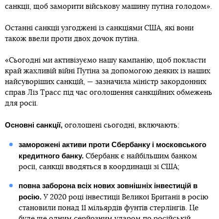
санкції, щоб заморити військову машину путіна голодом».
Останні санкції узгоджені із санкціями США, які вони
також ввели проти двох дочок путіна.
«Сьогодні ми активізуємо нашу кампанію, щоб покласти
край жахливій війні Путіна за допомогою деяких із наших
найсуворіших санкцій, — зазначила міністр закордонних
справ Ліз Трасс під час оголошення санкційних обмежень
для росії.
Основні санкції,
оголошені сьогодні, включають:
заморожені активи проти Сбербанку і московського
кредитного банку.
Сбербанк є найбільшим банком
росії, санкції вводяться в координації зі США;
повна заборона всіх нових зовнішніх інвестицій в
росію.
У 2020 році інвестиції Великої Британії в росію
становили понад 11 мільярдів фунтів стерлінгів. Це
буде ще одним серйозним ударом по російській