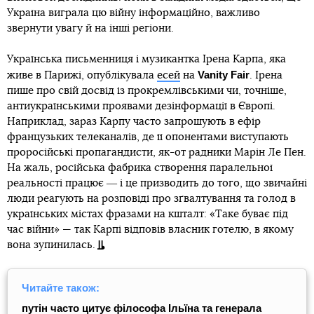
Україна виграла цю війну інформаційно, важливо
звернути увагу й на інші регіони.
Українська письменниця і музикантка Ірена Карпа, яка
Vanity Fair
живе в Парижі, опублікувала
есей
на
. Ірена
пише про свій досвід із прокремлівськими чи, точніше,
антиукраїнськими проявами дезінформації в Європі.
Наприклад, зараз Карпу часто запрошують в ефір
французьких телеканалів, де її опонентами виступають
проросійські пропагандисти, як-от радники Марін Ле Пен.
На жаль, російська фабрика створення паралельної
реальності працює ― і це призводить до того, що звичайні
люди реагують на розповіді про зґвалтування та голод в
українських містах фразами на кшталт: «Таке буває під
час війни» — так Карпі відповів власник готелю, в якому
вона зупинилась.
Читайте також:
путін часто цитує філософа Ільїна та генерала