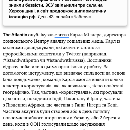
зникли безвісти, ЗСУ звільнили три села на
Херсонщині, а світ продовжує дипломатичну
ізоляцію рф.
День 43: онлайн «Бабеля»
The Atlantic
опублікував
статтю
Карла Міллера, директора
лондонського Центру аналізу соціальних медіа. Карл із
колегами досліджували, які акаунти стоять за
проросійськими хештегами у Twitter (наприклад,
#Istandwithputin чи #Istandwithrussia). Дослідники
відразу побачили в цьому організовану роботу. За
допомогою інструменту, що визначає спільноти на основі
їхніх повідомлень, команда Карла змогла виявити кілька
кластерів користувачів, які, як виявилось, тісно повʼязані
географічно. Так, частина «користувачів», які просували
ці хештеги, походили з Індії, Пакистану й Ірану, частина ―
з Південної Африки, ще частина з Гани, Нігерії та Кенії.
Частина акаунтів були створені або в день початку
повномасштабного вторгнення в Україну, або 2 березня —
день, коли в ООН голосували щодо засудження