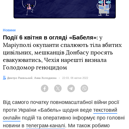
Новини
Події 6 квітня в огляді «Бабеля»
: у
Маріуполі окупанти спалюють тіла вбитих
цивільних, мешканців Донбасу просять
евакуюватись, Чехія нарешті визнала
Голодомор геноцидом
Автори:
Дмитро Раєвський
,
Анна Холоднова
Дата:
22:03, 06 квітня 2022
Facebook
Twitter
Telegram
Viber
Від самого початку повномасштабної війни росії
проти України «Бабель» щодня веде
текстовий
онлайн
подій та оперативно інформує про головні
новини в
телеграм-каналі
. Ми також робимо