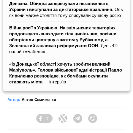
Денікіна. Обидва заперечували незалежність
України і виступали за диктаторське правління.
Ось
як вони майже століття тому описували сучасну росію
Війна росії з Україною. На звільнених територіях
продовжують знаходити тіла цивільних, росіяни
обстріляли цистерну з азотом у Рубіжному, а
Зеленський закликає реформувати ООН.
День 42:
онлайн «Бабеля»
«Із Донецької області хочуть зробити великий
Маріуполь». Голова військової адміністрації Павло
Кириленко розповідає, як бомбами окупанти
стирають міста
― інтервʼю
Автор:
Антон Семиженко
1
Facebook
Twitter
Telegram
Viber