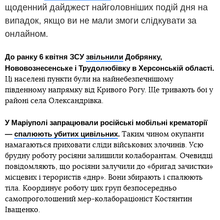
щоденний дайджест найголовніших подій дня на
випадок, якщо ви не мали змоги слідкувати за
онлайном.
До ранку 6 квітня ЗСУ
звільнили
Добрянку,
Нововознесенське і Трудолюбівку в Херсонській області.
Ці населені пункти були на найнебезпечнішому
південному напрямку від Кривого Рогу. Ще тривають бої у
районі села Олександрівка.
У Маріуполі запрацювали російські мобільні крематорії
—
спалюють убитих цивільних
.
Таким чином окупанти
намагаються приховати сліди військових злочинів. Усю
брудну роботу росіяни залишили колаборантам. Очевидці
повідомляють, що росіяни залучили до «бригад зачистки»
місцевих і терористів «днр». Вони збирають і спалюють
тіла. Координує роботу цих груп безпосередньо
самопроголошений мер-колабораціоніст Костянтин
Іващенко.