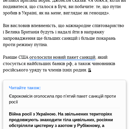
Великої Британії Борис Джонсон сказав: «Я боюся, коли ви
подивитеся, що сталося в Бучі, ви побачите: те, що путін
зробив в Україні, як на мене, виглядає як геноцид».
Він висловив впевненість, що міжнародне співтовариство
і Велика Британія будуть і надалі йти в напрямку
запровадження ще більших санкцій і більше покарань
проти режиму путіна.
Раніше США
оголосили новий пакет санкцій
, який
стосується найбільших банків рф, а також чиновників
російського уряду та членів їхніх родин.
Читайте також:
Єврокомісія оголосила про пʼятий пакет санкцій проти
росії
Війна росії з Україною. На звільнених територіях
продовжують знаходити тіла цивільних, росіяни
обстріляли цистерну з азотом у Рубіжному, а