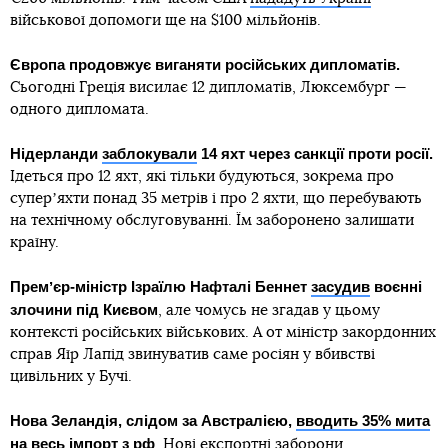
військової допомоги ще на $100 мільйонів.
Європа продовжує виганяти російських дипломатів.
Сьогодні Греція висилає 12 дипломатів, Люксембург —
одного дипломата.
Нідерланди
заблокували
14 яхт через санкції проти росії.
Ідеться про 12 яхт, які тільки будуються, зокрема про
суперʼяхти понад 35 метрів і про 2 яхти, що перебувають
на технічному обслуговуванні. Їм заборонено залишати
країну.
Премʼєр-міністр Ізраїлю Нафталі Беннет
засудив
воєнні
злочини під Києвом
, але чомусь не згадав у цьому
контексті російських військових. А от міністр закордонних
справ Яїр Лапід звинуватив саме росіян у вбивстві
цивільних у Бучі.
Нова Зеландія, слідом за Австралією,
вводить 35% мита
на весь імпорт з рф
. Нові експортні заборони