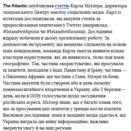
The Atlantic
опублікував
статтю
Карла Міллера, директора
лондонського Центру аналізу соціальних медіа. Карл із
колегами досліджували, які акаунти стоять за
проросійськими хештегами у Twitter (наприклад,
#Istandwithputin чи #Istandwithrussia). Дослідники
відразу побачили в цьому організовану роботу. За
допомогою інструменту, що визначає спільноти на основі
їхніх повідомлень, команда Карла змогла виявити кілька
кластерів користувачів, які, як виявилось, тісно повʼязані
географічно. Так, частина «користувачів», які просували
ці хештеги, походили з Індії, Пакистану й Ірану, частина ―
з Південної Африки, ще частина з Гани, Нігерії та Кенії.
Частина акаунтів були створені або в день початку
повномасштабного вторгнення в Україну, або 2 березня —
день, коли в ООН голосували щодо засудження
російської агресії. Міллер пише, що є багато ознак того,
що за просування цих хештегів у тренди могли платити.
Висновок дослідників: поки в західних медіа здається, що
Україна виграла цю війну інформаційно, важливо
звернути увагу й на інші регіони.