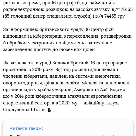
Ідеться, зокрема, про 16 центр фсб, що займається
радіоелектронною розвідкою на засобах звʼязку, в/ч 26165
(85 головний центр спеціальної служби) і в/ч 74455 гру.
За інформацією британського уряду, 16 центр фсб
відповідає за кібероперації з перехоплення, розшифровки
й обробки електронних повідомлень і за технічне
забезпечення доступу до іноземних цілей.
Як зазначають в уряді Великої Британії, 16 центр працює
орієнтовно з 2010 року. Відтоді росіяни здійснювали
численні кібератаки, націлені на системи енергетики,
охорони здоров’я, фінансів, освіти, місцеві та національні
органи влади у країнах Європи, Америки та Азії. Відомо,
що у 2014 році кіберзлочинці атакували європейський
енергетичний сектор, а в 2020-му — авіаційну галузь
Сполучених Штатів.
Читайте також: