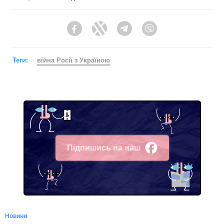
Facebook
Twitter
Telegram
Viber
Теги:
війна Росії з Україною
Підпишись на наш
Facebook
Новини