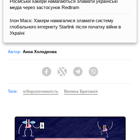
Російськи хакери намагаються зламати українські
медіа через застосунок Redtram
Ілон Маск: Хакери намагалися зламати систему
глобального інтернету Starlink після початку війни в
Україні
Автор:
Анна Холоднова
Facebook
Twitter
Telegram
Viber
Теги:
кіберзлочинність
Велика Британія