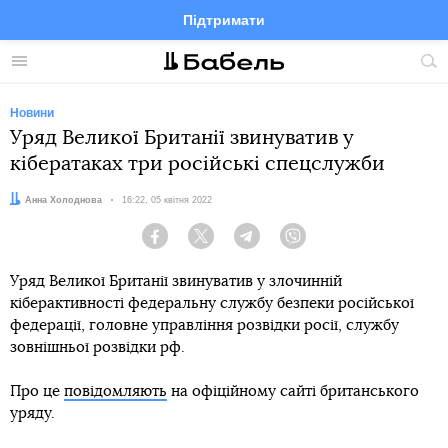
Підтримати
Facebook
Telegram
Twitter
Instagram
Меню
По
по
сай
Новини
Уряд Великої Британії звинуватив у
кібератаках три російські спецслужби
Автор:
Анна Холоднова
Дата:
16:22, 05 квітня 2022
Facebook
Twitter
Telegram
Viber
Уряд Великої Британії звинуватив у злочинній
кіберактивності федеральну службу безпеки російської
федерації, головне управління розвідки росії, службу
зовнішньої розвідки рф.
Про це
повідомляють
на офіційному сайті британського
уряду.