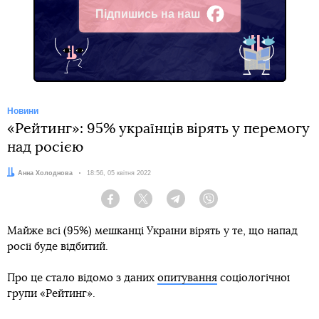
Підпишись на наш
Facebook
Новини
«Рейтинг»: 95% українців вірять у перемогу
над росією
Автор:
Анна Холоднова
Дата:
18:56, 05 квітня 2022
Facebook
Twitter
Telegram
Viber
Майже всі (95%) мешканці України вірять у те, що напад
росії буде відбитий.
Про це стало відомо з даних
опитування
соціологічної
групи «Рейтинг».