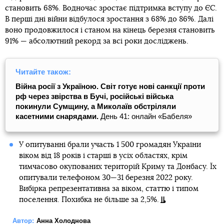
становить 68%. Водночас зростає підтримка вступу до ЄС.
В перші дні війни відбулося зростання з 68% до 86%. Далі
воно продовжилося і станом на кінець березня становить
91% — абсолютний рекорд за всі роки досліджень.
Читайте також:
Війна росії з Україною. Світ готує нові санкції проти
рф через звірства в Бучі, російські війська
покинули Сумщину, а Миколаїв обстріляли
касетними снарядами.
День 41: онлайн «Бабеля»
У опитуванні брали участь 1 500 громадян України
віком від 18 років і старші в усіх областях, крім
тимчасово окупованих територій Криму та Донбасу. Їх
опитували телефоном 30—31 березня 2022 року.
Вибірка репрезентативна за віком, статтю і типом
поселення. Похибка не більше за 2,5%.
Автор:
Анна Холоднова