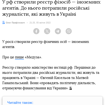
У рф створили реєстр фізосіб — іноземних
агентів. До нього потрапили російські
журналісти, які живуть в Україні
Автор:
Олег Панфілович
Дата:
21:25, 05 квітня 2022
Facebook
Twitter
Telegram
Viber
У росії створили реєстр фізичних осіб — іноземних
агентів.
Про це
пише
«Медуза».
Реєстр створило міністерство юстиції рф. Першими до
нього потрапили два російські журналісти, які живуть та
працюють в Україні — Євгеній Кисельов та Матвєй
Ганапольський. Вони «провадять політичну діяльність,
отримуючи фінансування від України».
Читайте також: