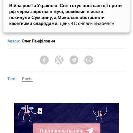
Війна росії з Україною. Світ готує нові санкції проти
рф через звірства в Бучі, російські війська
покинули Сумщину, а Миколаїв обстріляли
касетними снарядами.
День 41: онлайн «Бабеля»
Автор:
Олег Панфілович
Facebook
Twitter
Telegram
Viber
Теги:
Росія
Підпишись на наш