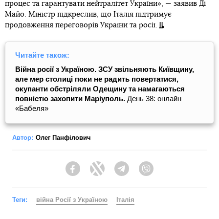
процес та гарантувати нейтралітет України», — заявив Ді
Майо. Міністр підкреслив, що Італія підтримує
продовження переговорів України та росії.
Читайте також:
Війна росії з Україною. ЗСУ звільняють Київщину,
але мер столиці поки не радить повертатися,
окупанти обстріляли Одещину та намагаються
повністю захопити Маріуполь.
День 38: онлайн
«Бабеля»
Автор:
Олег Панфілович
Facebook
Twitter
Telegram
Viber
Теги:
війна Росії з Україною
Італія