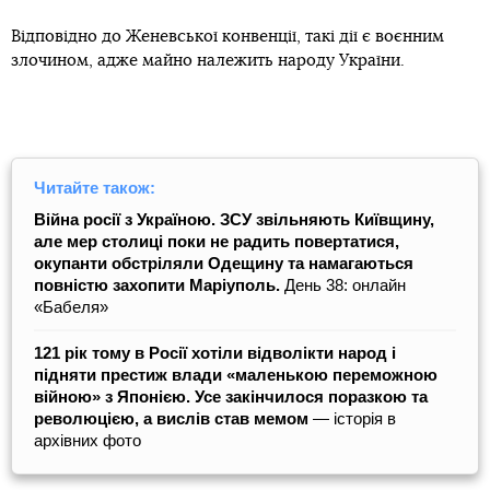
Відповідно до Женевської конвенції, такі дії є воєнним
злочином, адже майно належить народу України.
Читайте також:
Війна росії з Україною. ЗСУ звільняють Київщину,
але мер столиці поки не радить повертатися,
окупанти обстріляли Одещину та намагаються
повністю захопити Маріуполь.
День 38: онлайн
«Бабеля»
121 рік тому в Росії хотіли відволікти народ і
підняти престиж влади «маленькою переможною
війною» з Японією. Усе закінчилося поразкою та
революцією, а вислів став мемом
— історія в
архівних фото