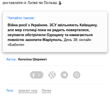
доставляти із Латвії чи Польщі.
Читайте також:
Війна росії з Україною. ЗСУ звільняють Київщину,
але мер столиці поки не радить повертатися,
окупанти обстріляли Одещину та намагаються
повністю захопити Маріуполь.
День 38: онлайн
«Бабеля»
Автор:
Ангеліна Шеремет
1
Facebook
Twitter
Telegram
Viber
Теги:
транзит газу
Литва