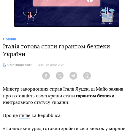
Facebook
Новини
Італія готова стати гарантом безпеки
України
Автор:
Олег Панфілович
Дата:
14:59, 02 квітня 2022
Facebook
Twitter
Telegram
Viber
Міністр закордонних справ Італії Луїджі ді Майо заявив
гарантом безпеки
про готовність своєї країни стати
нейтрального статусу України.
Про це
пише
La Repubblica.
«Італійський уряд готовий зробити свій внесок у мирний