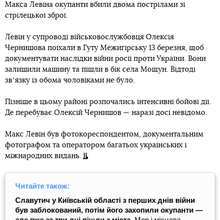
Макса Левіна окупанти вбили двома пострілами зі
стрілецької зброї.
Левін у супроводі військовослужбовця Олексія
Чернишова поїхали в Гуту Межигірську 13 березня, щоб
документувати наслідки війни росії проти України. Вони
залишили машину та пішли в бік села Мощун. Відтоді
звʼязку із обома чоловіками не було.
Пізніше в цьому районі розпочались інтенсивні бойові дії.
Де перебуває Олексій Чернишов — наразі досі невідомо.
Макс Левін був фотокореспондентом, документальним
фотографом та оператором багатьох українських і
міжнародних видань.
Читайте також:
Славутич у Київській області з перших днів війни
був заблокований, потім його захопили окупанти —
але вже за три дні пішли з міста.
Мер і місцева