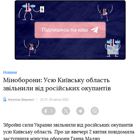
Підпишись на наш
Telegram
Новини
Міноборони: Усю Київську область
звільнили від російських окупантів
Автор:
Ангеліна Шеремет
Дата:
21:07, 02 квітня 2022
2
Facebook
Twitter
Telegram
Viber
Збройні сили України звільнили від російських окупантів
усю Київську область. Про це ввечері 2 квітня повідомила
заступниця міністра оборони Ганна Маляр.