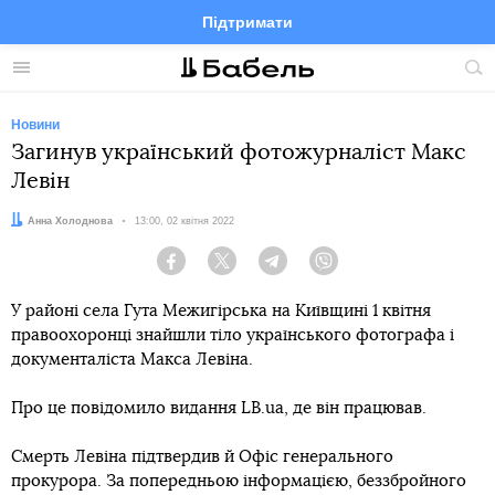
Підтримати
Facebook
Telegram
Twitter
Instagram
Меню
По
по
сай
Новини
Загинув український фотожурналіст Макс
Левін
Автор:
Анна Холоднова
Дата:
13:00, 02 квітня 2022
Facebook
Twitter
Telegram
Viber
У районі села Гута Межигірська на Київщині 1 квітня
правоохоронці знайшли тіло українського фотографа і
документаліста Макса Левіна.
Про це повідомило видання LB.ua, де він працював.
Смерть Левіна підтвердив й Офіс генерального
прокурора. За попередньою інформацією, беззбройного