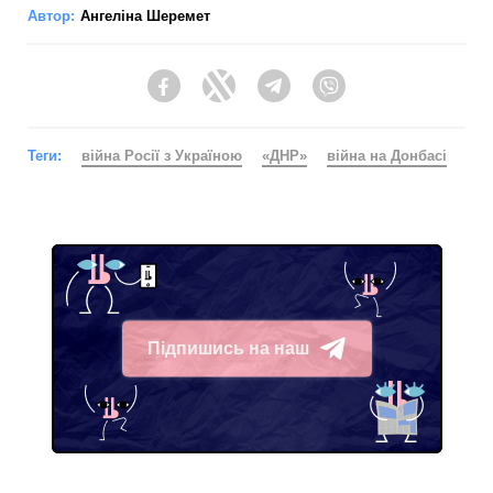
Автор:
Ангеліна Шеремет
Facebook
Twitter
Telegram
Viber
Теги:
війна Росії з Україною
«ДНР»
війна на Донбасі
Підпишись на наш
Telegram