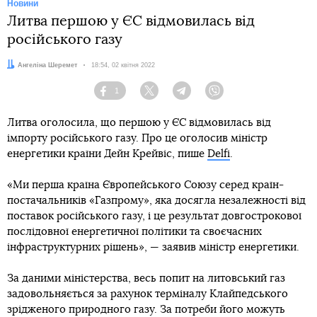
Новини
Литва першою у ЄС відмовилась від
російського газу
Автор:
Ангеліна Шеремет
Дата:
18:54, 02 квітня 2022
1
Facebook
Twitter
Telegram
Viber
Литва оголосила, що першою у ЄС відмовилась від
імпорту російського газу. Про це оголосив міністр
енергетики країни Дейн Крейвіс, пише
Delfi
.
«Ми перша країна Європейського Союзу серед країн-
постачальників «Газпрому», яка досягла незалежності від
поставок російського газу, і це результат довгострокової
послідовної енергетичної політики та своєчасних
інфраструктурних рішень», — заявив міністр енергетики.
За даними міністерства, весь попит на литовський газ
задовольняється за рахунок терміналу Клайпедського
зрідженого природного газу. За потреби його можуть