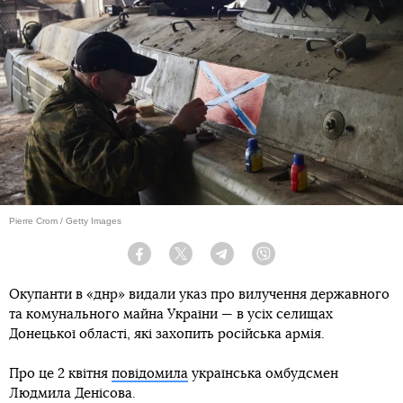
Pierre Crom / Getty Images
Facebook
Twitter
Telegram
Viber
Окупанти в «днр» видали указ про вилучення державного
та комунального майна України — в усіх селищах
Донецької області, які захопить російська армія.
Про це 2 квітня
повідомила
українська омбудсмен
Людмила Денісова.