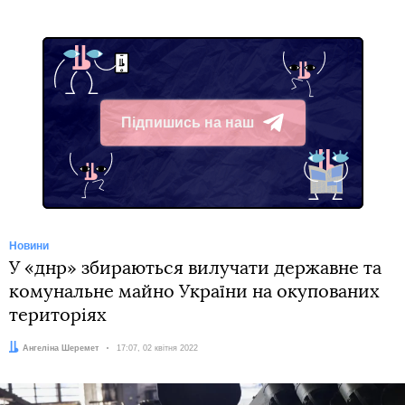
Підпишись на наш
Telegram
Новини
У «днр» збираються вилучати державне та
комунальне майно України на окупованих
територіях
Автор:
Ангеліна Шеремет
Дата:
17:07, 02 квітня 2022