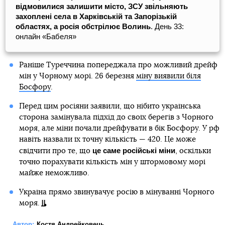
відмовилися залишити місто, ЗСУ звільняють
захоплені села в Харківській та Запорізькій
областях, а росія обстрілює Волинь
. День 33:
онлайн «Бабеля»
Раніше Туреччина попереджала про можливий дрейф
мін у Чорному морі. 26 березня
міну виявили біля
Босфору
.
Перед цим росіяни заявили, що нібито українська
сторона замінувала підхід до своїх берегів з Чорного
моря, але міни почали дрейфувати в бік Босфору. У рф
навіть назвали їх точну кількість — 420. Це може
це саме російські міни
свідчити про те, що
, оскільки
точно порахувати кількість мін у штормовому морі
майже неможливо.
Україна прямо звинувачує росію в мінуванні Чорного
моря.
Автор:
Костя Андрейковець