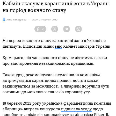
Кабмін скасував карантинні зони в Україні
на період воєнного стану
Автор:
Анна Холоднова
Дата:
17:00, 28 березня 2022
2
Facebook
Twitter
Telegram
Viber
На період воєнного стану карантинні зони в Україні не
діятимуть. Відповідні зміни
вніс
Кабінет міністрів України
Крім цього, під час воєнного стану не діятимуть накази
про відсторонення невакцинованих працівників.
Також уряд рекомендував населенню та компаніям
дотримуватися карантинних правил, носити маски,
вакцинуватися за можливості, а лікарням доручили бути
готовими до можливих спалахів коронавірусу.
18 березня 2022 року українська фармацевтична компанія
«Дарниця» виграла конкурс та
підписала угоду
щодо
виробництва ліків від коронавірусу за ліцензією Pfizer.