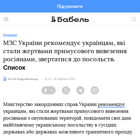
Підтримати
Facebook
Telegram
Twitter
Instagram
Меню
По
по
сай
Новини
МЗС України рекомендує українцям, які
стали жертвами примусового вивезення
росіянами, звертатися до посольств.
Список
Автор:
Костя Андрейковець
Дата:
11:21, 28 березня 2022
1
Facebook
Twitter
Telegram
Viber
Міністерство закордонних справ України
рекомендує
українцям, які стали жертвами примусового вивезення
росіянами з окупованих територій, повідомити свої дані
найближчому українському посольству в сусідніх
державах або державах можливого транзитного проїзду.