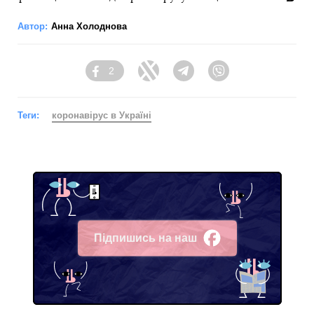
Автор:
Анна Холоднова
2
Facebook
Twitter
Telegram
Viber
Теги:
коронавірус в Україні
Підпишись на наш
Facebook