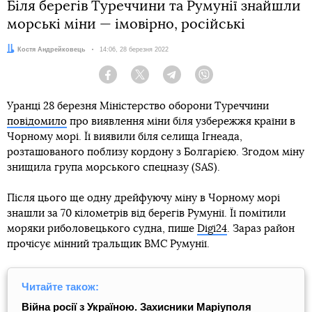
Біля берегів Туреччини та Румунії знайшли
морські міни — імовірно, російські
Автор:
Костя Андрейковець
Дата:
14:06, 28 березня 2022
Facebook
Twitter
Telegram
Viber
Уранці 28 березня Міністерство оборони Туреччини
повідомило
про виявлення міни біля узбережжя країни в
Чорному морі. Її виявили біля селища Ігнеада,
розташованого поблизу кордону з Болгарією. Згодом міну
знищила група морського спецназу (SAS).
Після цього ще одну дрейфуючу міну в Чорному морі
знашли за 70 кілометрів від берегів Румунії. Її помітили
моряки риболовецького судна, пише
Digi24
. Зараз район
прочісує мінний тральщик ВМС Румунії.
Читайте також:
Війна росії з Україною. Захисники Маріуполя