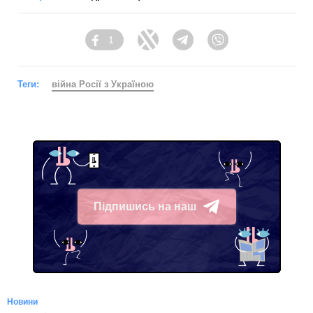
1
Facebook
Twitter
Telegram
Viber
Теги:
війна Росії з Україною
Підпишись на наш
Telegram
Новини