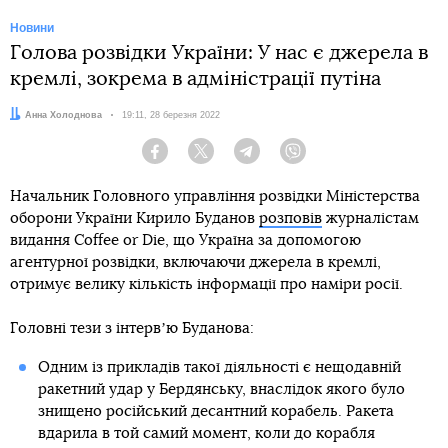
Новини
Голова розвідки України: У нас є джерела в
кремлі, зокрема в адміністрації путіна
Автор:
Анна Холоднова
Дата:
19:11, 28 березня 2022
Facebook
Twitter
Telegram
Viber
Начальник Головного управління розвідки Міністерства
оборони України Кирило Буданов
розповів
журналістам
видання Coffee or Die, що Україна за допомогою
агентурної розвідки, включаючи джерела в кремлі,
отримує велику кількість інформації про наміри росії.
Головні тези з інтервʼю Буданова:
Одним із прикладів такої діяльності є нещодавній
ракетний удар у Бердянську, внаслідок якого було
знищено російський десантний корабель. Ракета
вдарила в той самий момент, коли до корабля