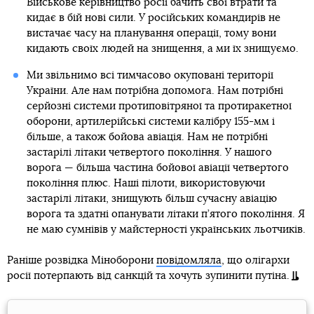
Військове керівництво росії бачить свої втрати та
кидає в бій нові сили. У російських командирів не
вистачає часу на планування операції, тому вони
кидають своїх людей на знищення, а ми їх знищуємо.
Ми звільнимо всі тимчасово окуповані території
України. Але нам потрібна допомога. Нам потрібні
серйозні системи протиповітряної та протиракетної
оборони, артилерійські системи калібру 155-мм і
більше, а також бойова авіація. Нам не потрібні
застарілі літаки четвертого покоління. У нашого
ворога — більша частина бойової авіації четвертого
покоління плюс. Наші пілоти, використовуючи
застарілі літаки, знищують більш сучасну авіацію
ворога та здатні опанувати літаки п’ятого покоління. Я
не маю сумнівів у майстерності українських льотчиків.
Раніше розвідка Міноборони
повідомляла
, що олігархи
росії потерпають від санкцій та хочуть зупинити путіна.