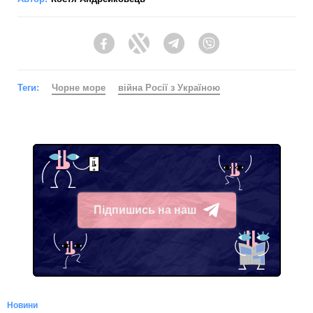
Facebook
Twitter
Telegram
Viber
Теги:
Чорне море
війна Росії з Україною
Підпишись на наш
Telegram
Новини