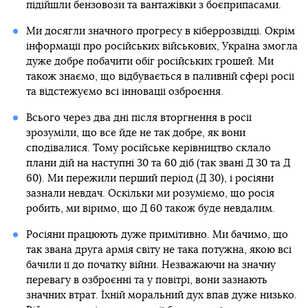
підійшли бензовози та вантажівки з боєприпасами.
Ми досягли значного прогресу в кіберрозвідці. Окрім
інформації про російських військових, Україна змогла
дуже добре побачити обіг російських грошей. Ми
також знаємо, що відбувається в паливній сфері росії
та відстежуємо всі інновації озброєння.
Всього через два дні після вторгнення в росії
зрозуміли, що все йде не так добре, як вони
сподівалися. Тому російське керівництво склало
плани дій на наступні 30 та 60 діб (так звані Д 30 та Д
60). Ми пережили перший період (Д 30), і росіяни
зазнали невдач. Оскільки ми розуміємо, що росія
робить, ми віримо, що Д 60 також буде невдалим.
Росіяни працюють дуже примітивно. Ми бачимо, що
так звана друга армія світу не така потужна, якою всі
бачили її до початку війни. Незважаючи на значну
перевагу в озброєнні та у повітрі, вони зазнають
значних втрат. Їхній моральний дух впав дуже низько.