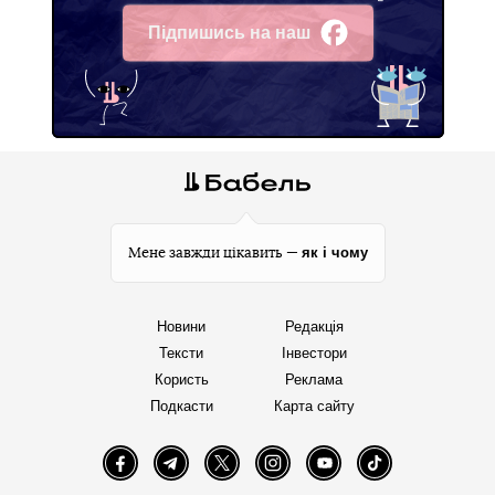
Підпишись на наш
Facebook
як і чому
Мене завжди цікавить —
Новини
Редакція
Тексти
Інвестори
Користь
Реклама
Подкасти
Карта сайту
Facebook
Telegram
Twitter
Instagram
YouTube
TikTok