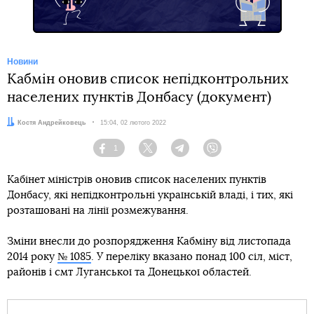
Новини
Кабмін оновив список непідконтрольних
населених пунктів Донбасу (документ)
Автор:
Костя Андрейковець
Дата:
15:04, 02 лютого 2022
1
Facebook
Twitter
Telegram
Viber
Кабінет міністрів оновив список населених пунктів
Донбасу, які непідконтрольні українській владі, і тих, які
розташовані на лінії розмежування.
Зміни внесли до розпорядження Кабміну від листопада
2014 року
№ 1085
. У переліку вказано понад 100 сіл, міст,
районів і смт Луганської та Донецької областей.