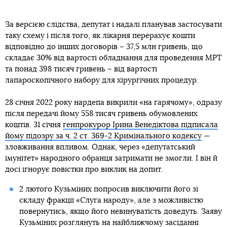
За версією слідства, депутат і надалі планував застосувати
таку схему і після того, як лікарня перерахує кошти
відповідно до інших договорів – 37,5 млн гривень, що
складає 30% від вартості обладнання для проведення МРТ
та понад 398 тисяч гривень – від вартості
лапароскопічного набору для хірургічних процедур.
28 січня 2022 року нардепа викрили «на гарячому», одразу
після передачі йому 558 тисяч гривень обумовлених
коштів. 31 січня
генпрокурор Ірина Венедіктова підписала
йому підозру за ч. 2 ст. 369-2 Кримінального кодексу
—
зловживання впливом. Однак, через «депутатський
імунітет» народного обранця затримати не змогли. І він й
досі ігнорує повістки про виклик на допит.
2 лютого Кузьміних попросив виключити його зі
складу фракції «Слуга народу», але з можливістю
повернутись, якщо його невинуватість доведуть. Заяву
Кузьміних розглянуть на найближчому засіданні