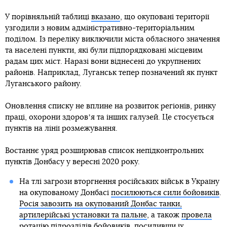
У порівняльній таблиці
вказано
, що окуповані території
узгодили з новим адміністративно-територіальним
поділом. Із переліку виключили міста обласного значення
та населені пункти, які були підпорядковані місцевим
радам цих міст. Наразі вони віднесені до укрупнених
районів. Наприклад, Луганськ тепер позначений як пункт
Луганського району.
Оновлення списку не вплине на розвиток регіонів, ринку
праці, охорони здоровʼя та інших галузей. Це стосується
пунктів на лінії розмежування.
Востаннє уряд розширював список непідконтрольних
пунктів Донбасу у вересні 2020 року.
На тлі загрози вторгнення російських військ в Україну
на окупованому Донбасі
посилюються сили бойовиків
.
Росія завозить на окупований Донбас танки,
артилерійські установки та пальне
, а також
провела
ротацію підрозділів бойовиків
, посиливши їх