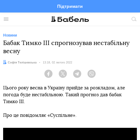
Підтримати
Facebook
Telegram
Twitter
Instagram
Меню
По
по
сай
Новини
Бабак Тимко III спрогнозував нестабільну
весну
Автор:
Софія Телішевська
Дата:
13:18, 02 лютого 2022
Facebook
Twitter
Telegram
Viber
Цього року весна в Україну прийде за розкладом, але
погода буде нестабільною. Такий прогноз дав бабак
Тимко III.
Про це повідомляє «Суспільне».