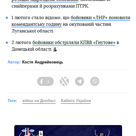
снайперами й розрахунками ПТРК.
1 лютого стало відомо, що
бойовики «ЛНР» поновили
комендантську годину
на окупованій частині
Луганської області.
2 лютого
бойовики обстріляли КПВВ «Гнутове»
в
Донецькій області.
Автор:
Костя Андрейковець
1
Facebook
Twitter
Telegram
Viber
Теги:
війна на Донбасі
Кабмін України