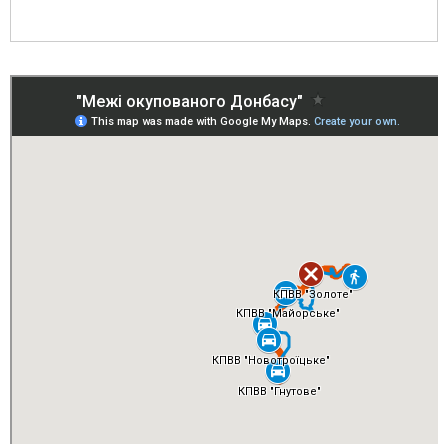
Помаранчевим позначена лінія окупованого Донбасу, визначена в
указі президента від 7 лютого 2019 року.