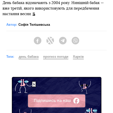
День бабака відзначають з 2004 року. Нинішній бабак —
вже третій, якого використовують для передбачення
настання весни.
Автор:
Софія Телішевська
Facebook
Twitter
Telegram
Viber
Теги:
день бабака
прогноз погоди
Харків
Підпишись на наш
Facebook