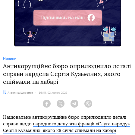
Підпишись на наш
Facebook
Новини
Антикорупційне бюро оприлюднило деталі
справи нардепа Сергія Кузьміних, якого
спіймали на хабарі
Автор:
Ангеліна Шеремет
Дата:
16:45, 02 лютого 2022
Facebook
Twitter
Telegram
Viber
Національне антикорупційне бюро оприлюднило деталі
справи щодо
народного депутата фракції «Слуга народу»
Сергія Кузьміних, якого 28 січня спіймали на хабарі
.