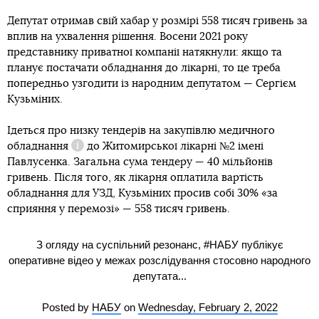
Депутат отримав свій хабар у розмірі 558 тисяч гривень за
вплив на ухвалення рішення. Восени 2021 року
представнику приватної компанії натякнули: якщо та
планує постачати обладнання до лікарні, то це треба
попередньо узгодити із народним депутатом — Сергієм
Кузьміних.
Ідеться про низку тендерів на закупівлю
медичного
обладнання
до Житомирської лікарні №2 імені
Довідка
Павлусенка. Загальна сума тендеру — 40 мільйонів
гривень. Після того, як лікарня оплатила вартість
обладнання для УЗД, Кузьміних просив собі 30% «за
сприяння у перемозі» — 558 тисяч гривень.
З огляду на суспільний резонанс, #НАБУ публікує
оперативне відео у межах розслідування стосовно народного
депутата...
Posted by
НАБУ
on
Wednesday, February 2, 2022