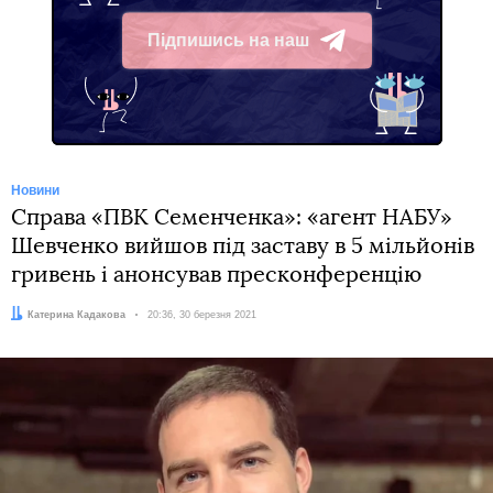
Підпишись на наш
Telegram
Новини
Справа «ПВК Семенченка»: «агент НАБУ»
Шевченко вийшов під заставу в 5 мільйонів
гривень і анонсував пресконференцію
Автор:
Катерина Кадакова
Дата:
20:36, 30 березня 2021