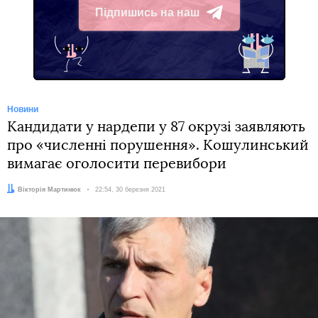
Підпишись на наш
Telegram
Новини
Кандидати у нардепи у 87 окрузі заявляють
про «численні порушення». Кошулинський
вимагає оголосити перевибори
Автор:
Вікторія Мартинюк
Дата:
22:54, 30 березня 2021