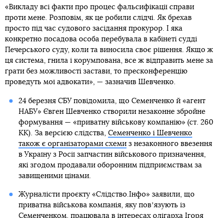
«Викладу всі факти про процес фальсифікації справи
проти мене. Розповім, як це робили слідчі. Як брехав
просто під час судового засідання прокурор. І яка
конкретно посадова особа перебувала в кабінеті судді
Печерського суду, коли та виносила своє рішення. Якщо ж
ця система, гнила і корумпована, все ж відправить мене за
ґрати без можливості застави, то пресконференцію
проведуть мої адвокати», — зазначив Шевченко.
24 березня СБУ повідомила, що Семенченко й «агент
НАБУ» Євген Шевченко створили незаконне збройне
формування — «приватну військову компанію» (ст. 260
КК). За версією слідства,
Семенченко і Шевченко
також є організаторами схеми
з незаконного ввезення
в Україну з Росії запчастин військового призначення,
які згодом продавали оборонним підприємствам за
завищеними цінами.
Журналісти проєкту «Слідство.Інфо» заявили, що
приватна військова компанія, яку повʼязують із
Семенченком,
працювала в інтересах олігарха Ігоря