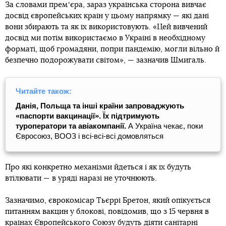
За словами премʼєра, зараз українська сторона вивчає
досвід європейських країн у цьому напрямку — які дані
вони збирають та як їх використовують. «Цей вивчений
досвід ми потім використаємо в Україні в необхідному
форматі, щоб громадяни, попри пандемію, могли вільно й
безпечно подорожувати світом», — зазначив Шмигаль.
Читайте також:
Данія, Польща та інші країни запроваджують
«паспорти вакцинації». Їх підтримують
туроператори та авіакомпанії.
А Україна чекає, поки
Євросоюз, ВООЗ і всі-всі-всі домовляться
Про які конкретно механізми йдеться і як їх будуть
втілювати — в уряді наразі не уточнюють.
Зазначимо, єврокомісар Тьєррі Бретон, який опікується
питанням вакцин у блокові, повідомив, що з 15 червня в
країнах Європейського Союзу
будуть діяти санітарні