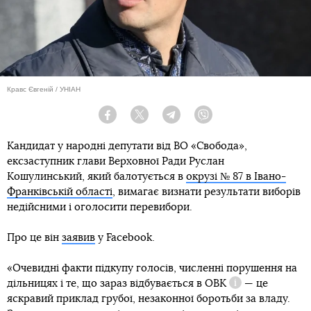
Кравс Євгеній / УНІАН
Facebook
Twitter
Telegram
Viber
Кандидат у народні депутати від ВО «Свобода»,
ексзаступник глави Верховної Ради Руслан
Кошулинський, який балотується в
окрузі № 87 в Івано-
Франківській області
, вимагає визнати результати виборів
недійсними і оголосити перевибори.
Про це він
заявив
у Facebook.
«Очевидні факти підкупу голосів, численні порушення на
дільницях і те, що зараз відбувається в
ОВК
— це
Довідка
яскравий приклад грубої, незаконної боротьби за владу.