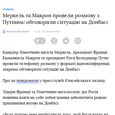
Новини
Меркель та Макрон провели розмову з
Путіним: обговорили ситуацію на Донбасі
Автор:
Вікторія Мартинюк
Дата:
01:16, 31 березня 2021
1
Facebook
Twitter
Telegram
Viber
Канцлер Німеччини Ангела Меркель, президент Франції
Емманюель Макрон та президент Росії Володимир Путін
провели телефонну розмову у форматі відеоконференції,
зокрема обговорили ситуацію на Донбасі.
Про це
повідомили
у пресслужбі Єлисейського палацу.
Лідери Франції та Німеччини наголосили, що Росія
повинна взяти на себе зобовʼязання забезпечити режим
припинення вогню на Донбасі.
«Була підкреслена необхідність того, щоб Росія взяла на