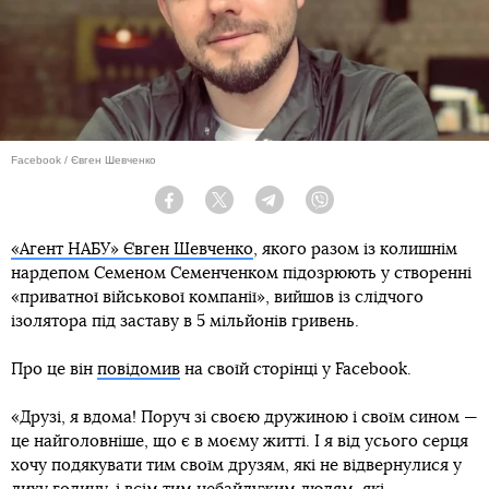
Facebook / Євген Шевченко
Facebook
Twitter
Telegram
Viber
«Агент НАБУ» Євген Шевченко
, якого разом із колишнім
нардепом Семеном Семенченком підозрюють у створенні
«приватної військової компанії», вийшов із слідчого
ізолятора під заставу в 5 мільйонів гривень.
Про це він
повідомив
на своїй сторінці у Facebook.
«Друзі, я вдома! Поруч зі своєю дружиною і своїм сином —
це найголовніше, що є в моєму житті. І я від усього серця
хочу подякувати тим своїм друзям, які не відвернулися у