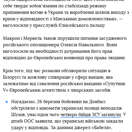
себе тверде зобовʼязання по стабілізації режиму
припинення вогню в Україні та виробленні шляхів виходу з
кризи у відповідності з Мінськими домовленостями», —
наголосили у пресслужбі Єлисейського палацу.
Макрон і Меркель також порушили питання засудженого
російського опозиціонера Олексія Навального. Вони
наголосили на необхідності дотримання його прав
відповідно до Європейської конвенції про права людини.
Крім того, під час розмови обговорили ситуацію в
Білорусі та можливу співпрацю у сфері вакцин, яка
залежатиме від схвалення російської вакцини «Супутник
V» Європейським агентством з лікарських засобів.
Нагадаємо, 26 березня бойовики на Донбасі
обстріляли з мінометів українські позиції неподалік
Шумів, унаслідок чого
четверо бійців ЗСУ загинули
. У
штабі ООС заявили, що українські військові завдали
удару у відповідь. За даними джерел «Бабеля»,