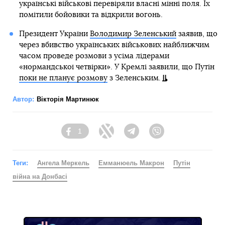
українські військові перевіряли власні мінні поля. Їх
помітили бойовики та відкрили вогонь.
Президент України
Володимир Зеленський
заявив, що
через вбивство українських військових найближчим
часом проведе розмови з усіма лідерами
«нормандської четвірки». У Кремлі заявили, що Путін
поки не планує розмову
з Зеленським.
Автор:
Вікторія Мартинюк
1
Facebook
Twitter
Telegram
Viber
Теги:
Ангела Меркель
Емманюель Макрон
Путін
війна на Донбасі