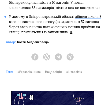
бік перекинулися шість з 10 вагонів. У поїзді
знаходилися 88 пасажирів, ніхто з них не постраждав.
У лютому в Дніпропетровській області
зійшли з колії 8
вагонів
вантажного потягу (складається з 57 вагонів).
Через аварію низка пасажирських поїздів прибули на
станції призначення із запізненням.
Автор:
Костя Андрейковець
Facebook
Twitter
Telegram
Viber
Теги:
«Укрзалізниця»
Нацполіція
«Інтерсіті»