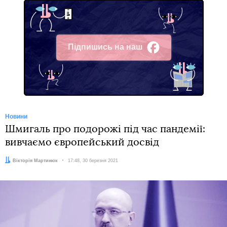
Підпишись на наш
Facebook
Новини
Шмигаль про подорожі під час пандемії:
вивчаємо європейський досвід
Автор:
Вікторія Мартинюк
Дата:
17:48, 30 березня 2021