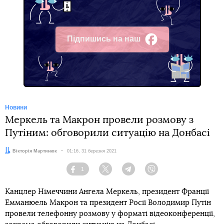
Підпишись на наш
Facebook
Новини
Меркель та Макрон провели розмову з
Путіним: обговорили ситуацію на Донбасі
Автор:
Вікторія Мартинюк
Дата:
01:16, 31 березня 2021
1
Facebook
Twitter
Telegram
Viber
Канцлер Німеччини Ангела Меркель, президент Франції
Емманюель Макрон та президент Росії Володимир Путін
провели телефонну розмову у форматі відеоконференції,