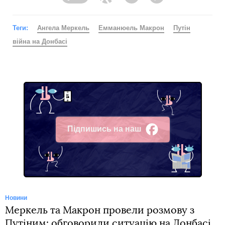
Facebook
Twitter
Telegram
Viber
Теги:
Ангела Меркель
Емманюель Макрон
Путін
війна на Донбасі
Підпишись на наш
Facebook
Новини
Меркель та Макрон провели розмову з
Путіним: обговорили ситуацію на Донбасі