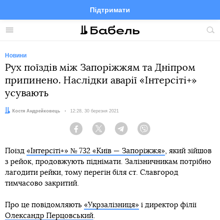
Підтримати
Facebook
Telegram
Twitter
Instagram
Меню
По
по
сай
Новини
Рух поїздів між Запоріжжям та Дніпром
припинено. Наслідки аварії «Інтерсіті+»
усувають
Автор:
Костя Андрейковець
Дата:
12:28, 30 березня 2021
Facebook
Twitter
Telegram
Viber
Поїзд
«Інтерсіті+» № 732 «Київ — Запоріжжя»
, який зійшов
з рейок, продовжують піднімати. Залізничникам потрібно
лагодити рейки, тому перегін біля ст. Славгород
тимчасово закритий.
Про це повідомляють
«Укрзалізниця»
і директор філії
Олександр Перцовський
.