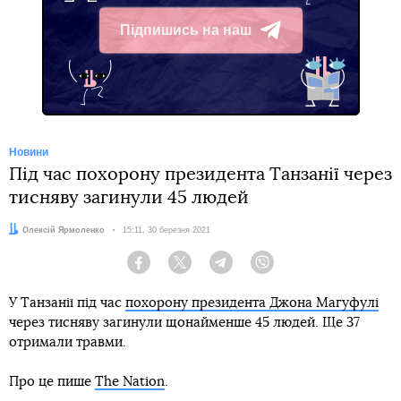
Підпишись на наш
Telegram
Новини
Під час похорону президента Танзанії через
тисняву загинули 45 людей
Автор:
Олексій Ярмоленко
Дата:
15:11, 30 березня 2021
Facebook
Twitter
Telegram
Viber
У Танзанії під час
похорону президента Джона Магуфулі
через тисняву загинули щонайменше 45 людей. Ще 37
отримали травми.
Про це пише
The Nation
.