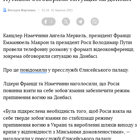
Автор:
Вікторія Мартинюк
Дата:
01:16, 31 березня 2021
1
Facebook
Twitter
Telegram
Viber
Канцлер Німеччини Ангела Меркель, президент Франції
Емманюель Макрон та президент Росії Володимир Путін
провели телефонну розмову у форматі відеоконференції,
зокрема обговорили ситуацію на Донбасі.
Про це
повідомили
у пресслужбі Єлисейського палацу.
Лідери Франції та Німеччини наголосили, що Росія
повинна взяти на себе зобовʼязання забезпечити режим
припинення вогню на Донбасі.
«Була підкреслена необхідність того, щоб Росія взяла на
себе тверде зобовʼязання по стабілізації режиму
припинення вогню в Україні та виробленні шляхів виходу з
кризи у відповідності з Мінськими домовленостями», —
наголосили у пресслужбі Єлисейського палацу.