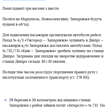
Поки підняті три вагони з шести.
Потяги на Маріуполь, Новоолексіївку, Запоріжжя будуть
пущені в обʼїзд.
Для підвезення пасажирів організували автобусні рейси.
Поїзд № 4/3 «Ужгород — Запоріжжя» зупинять в Дніпрі —
пасажирів в/із Запоріжжя доставлять автобусами. Поїзд
№ 732/731 «Київ — Запоріжжя» зробить зупинку на станції
Дніпро. Затримка цих поїздів на зворотне відправлення зі
станції Дніпро складе 30 і 10 хвилин.
Поліція тим часом розслідує порушення правил руху і
експлуатації залізничного транспорту (ст. 276 КК).
29 березня в 50 кілометрах від кінцевої станції
Запоріжжя з рейок зійшов потяг «Інтерсіті+» № 732. На