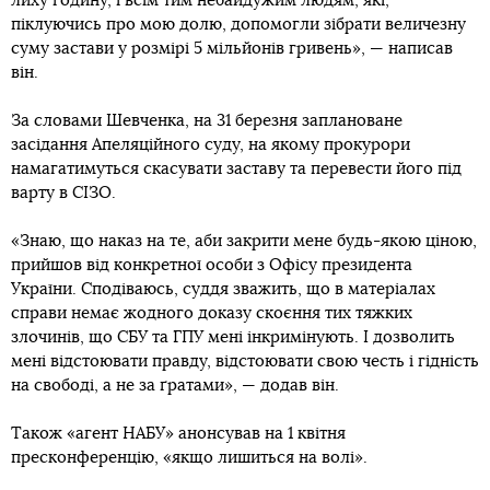
лиху годину, і всім тим небайдужим людям, які,
піклуючись про мою долю, допомогли зібрати величезну
суму застави у розмірі 5 мільйонів гривень», — написав
він.
За словами Шевченка, на 31 березня заплановане
засідання Апеляційного суду, на якому прокурори
намагатимуться скасувати заставу та перевести його під
варту в СІЗО.
«Знаю, що наказ на те, аби закрити мене будь-якою ціною,
прийшов від конкретної особи з Офісу президента
України. Сподіваюсь, суддя зважить, що в матеріалах
справи немає жодного доказу скоєння тих тяжких
злочинів, що СБУ та ГПУ мені інкримінують. І дозволить
мені відстоювати правду, відстоювати свою честь і гідність
на свободі, а не за ґратами», — додав він.
Також «агент НАБУ» анонсував на 1 квітня
пресконференцію, «якщо лишиться на волі».