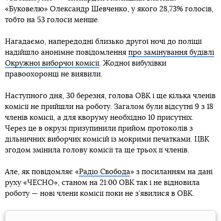
«Буковелю» Олександр Шевченко, у якого 28,73% голосів,
тобто на 53 голоси менше.
Нагадаємо, напередодні близько другої ночі до поліції
надійшло анонімне повідомлення
про замінування будівлі
Окружної виборчої комісії
. Жодної вибухівки
правоохоронці не виявили.
Наступного дня, 30 березня, голова ОВК і ще кілька членів
комісії не прийшли на роботу. Загалом були відсутні 9 з 18
членів комісії, а для кворуму необхідно 10 присутніх.
Через це в окрузі призупинили прийом протоколів з
дільничних виборчих комісій із мокрими печатками. ЦВК
згодом змінила голову комісії та ще трьох її членів.
Але, як повідомляє «
Радіо Свобода
» з посиланням на дані
руху «ЧЕСНО», станом на 21:00 ОВК так і не відновила
роботу — нові члени комісії поки не з’явилися в ОВК.