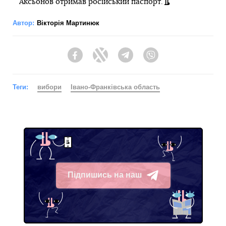
Аксьонов отримав російський паспорт.
Автор:
Вікторія Мартинюк
Facebook
Twitter
Telegram
Viber
Теги:
вибори
Івано-Франківська область
Підпишись на наш
Telegram