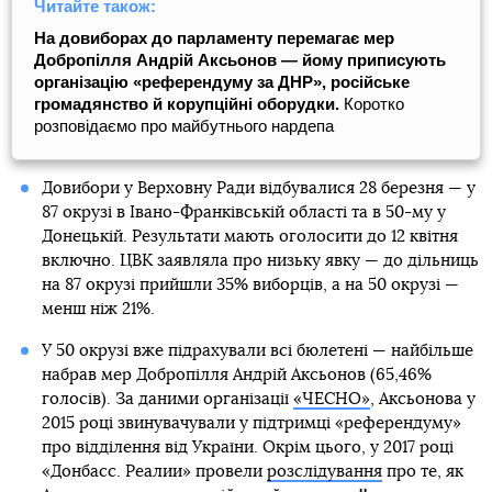
Читайте також:
На довиборах до парламенту перемагає мер
Добропілля Андрій Аксьонов — йому приписують
організацію «референдуму за ДНР», російське
громадянство й корупційні оборудки.
Коротко
розповідаємо про майбутнього нардепа
Довибори у Верховну Ради відбувалися 28 березня — у
87 окрузі в Івано-Франківській області та в 50-му у
Донецькій. Результати мають оголосити до 12 квітня
включно. ЦВК заявляла про низьку явку — до дільниць
на 87 окрузі прийшли 35% виборців, а на 50 окрузі —
менш ніж 21%.
У 50 окрузі вже підрахували всі бюлетені — найбільше
набрав мер Добропілля Андрій Аксьонов (65,46%
голосів). За даними організації
«ЧЕСНО»
, Аксьонова у
2015 році звинувачували у підтримці «референдуму»
про відділення від України. Окрім цього, у 2017 році
«Донбасс. Реалии» провели
розслідування
про те, як