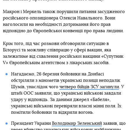
Макрон і Меркель також порушили питання засудженого
російського опозиціонера Олексія Навального. Вони
наголосили на необхідності дотримання його прав
відповідно до Європейської конвенції про права людини.
Крім того, під час розмови обговорили ситуацію в
Білорусі та можливу співпрацю у сфері вакцин, яка
залежатиме від схвалення російської вакцини «Супутник
V» Європейським агентством з лікарських засобів.
Нагадаємо, 26 березня бойовики на Донбасі
обстріляли з мінометів українські позиції неподалік
Шумів, унаслідок чого
четверо бійців ЗСУ загинули
. У
штабі ООС заявили, що українські військові завдали
удару у відповідь. За даними джерел «Бабеля»,
українські військові перевіряли власні мінні поля. Їх
помітили бойовики та відкрили вогонь.
Президент України
Володимир Зеленський
заявив, що
через вбивство українських військових найближчим