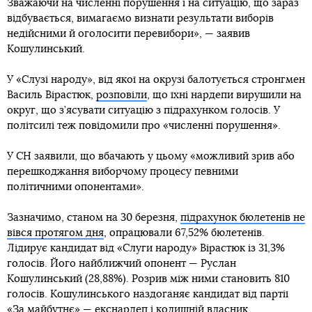
Зважаючи на численні порушення і на ситуацію, що зараз
відбувається, вимагаємо визнати результати виборів
недійсними й оголосити перевибори», — заявив
Кошулинський.
У «Слузі народу», від якої на окрузі балотується стронгмен
Василь Вірастюк,
розповіли
, що їхні нардепи вирушили на
округ, що з’ясувати ситуацію з підрахунком голосів. У
політсилі теж повідомили про «численні порушення».
У СН заявили, що вбачають у цьому «можливий зрив або
перешкоджання виборчому процесу певними
політичними опонентами».
Зазначимо, станом на 30 березня,
підрахунок бюлетенів не
вівся протягом дня
, опрацювали 67,52% бюлетенів.
Лідирує кандидат від «Слуги народу» Вірастюк із 31,3%
голосів. Його найближчий опонент — Руслан
Кошулинський (28,88%). Розрив між ними становить 810
голосів. Кошулинського наздоганяє кандидат від партії
«За майбутнє» — екснардеп і колишній власник