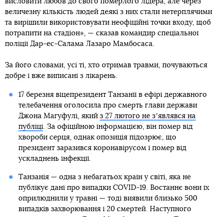
висловити любов до свого померлого лідера, але через
величезну кількість людей деякі з них стали нетерплячими
та вирішили використовувати неофіційні точки входу, щоб
потрапити на стадіон», — сказав командир спеціальної
поліції Дар-ес-Салама Лазаро Мамбосаса.
За його словами, усі ті, хто отримав травми, почуваються
добре і вже виписані з лікарень.
17 березня віцепрезидент Танзанії в ефірі державного
телебачення оголосила про смерть глави держави
Джона Магуфулі, який
з 27 лютого не зʼявлявся на
публіці
. За офіційною інформацією, він помер від
хвороби серця, однак опозиція підозрює, що
президент заразився коронавірусом і помер від
ускладнень інфекції.
Танзанія — одна з небагатьох країн у світі, яка не
публікує дані про випадки COVID-19. Востаннє вони їх
оприлюднили у травні — тоді виявили близько 500
випадків захворювання і 20 смертей. Наступного