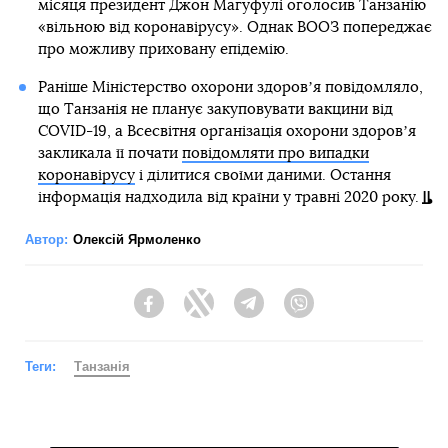
місяця президент Джон Магуфулі оголосив Танзанію
«вільною від коронавірусу». Однак ВООЗ попереджає
про можливу приховану епідемію.
Раніше Міністерство охорони здоровʼя повідомляло,
що Танзанія не планує закуповувати вакцини від
COVID-19, а Всесвітня організація охорони здоровʼя
закликала її почати
повідомляти про випадки
коронавірусу
і ділитися своїми даними. Остання
інформація надходила від країни у травні 2020 року.
Автор:
Олексій Ярмоленко
Facebook
Twitter
Telegram
Viber
Теги:
Танзанія