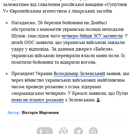
залежатиме від схвалення російської вакцини «Супутник
V» Європейським агентством з лікарських засобів.
Нагадаємо, 26 березня бойовики на Донбасі
обстріляли з мінометів українські позиції неподалік
Шумів, унаслідок чого
четверо бійців ЗСУ загинули
. У
штабі ООС заявили, що українські військові завдали
удару у відповідь. За даними джерел «Бабеля»,
українські військові перевіряли власні мінні поля. Їх
помітили бойовики та відкрили вогонь.
Президент України
Володимир Зеленський
заявив, що
через вбивство українських військових найближчим
часом проведе розмови з усіма лідерами
«нормандської четвірки». У Кремлі заявили, що Путін
поки не планує розмову
з Зеленським.
Автор:
Вікторія Мартинюк
1