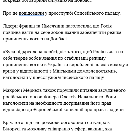
зокрема обговорили ситуацію на Донбасі.
Про це
повідомили
у пресслужбі Єлисейського палацу.
Лідери Франції та Німеччини наголосили, що Росія
повинна взяти на себе зобовʼязання забезпечити режим
припинення вогню на Донбасі.
«Була підкреслена необхідність того, щоб Росія взяла на
себе тверде зобовʼязання по стабілізації режиму
припинення вогню в Україні та виробленні шляхів виходу з
кризи у відповідності з Мінськими домовленостями», —
наголосили у пресслужбі Єлисейського палацу.
Макрон і Меркель також порушили питання засудженого
російського опозиціонера Олексія Навального. Вони
наголосили на необхідності дотримання його прав
відповідно до Європейської конвенції про права людини.
Крім того, під час розмови обговорили ситуацію в
Білорусі та можливу співпрацю у сфері вакцин, яка