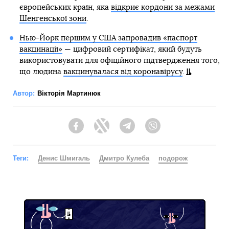
європейських країн, яка
відкриє кордони за межами
Шенгенської зони
.
Нью-Йорк першим у США запровадив «паспорт
вакцинації»
— цифровий сертифікат, який будуть
використовувати для офіційного підтвердження того,
що людина
вакцинувалася від коронавірусу
.
Автор:
Вікторія Мартинюк
Facebook
Twitter
Telegram
Viber
Теги:
Денис Шмигаль
Дмитро Кулеба
подорож